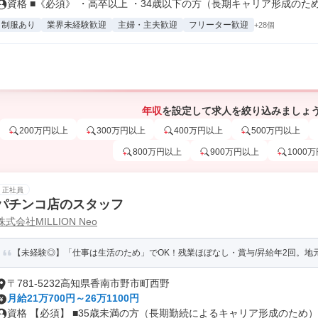
資格 ■《必須》 ・高卒以上 ・34歳以下の方（長期キャリア形成のため.
制服あり
業界未経験歓迎
主婦・主夫歓迎
フリーター歓迎
+28個
年収
を設定して求人を絞り込みましょ
200万円以上
300万円以上
400万円以上
500万円以上
800万円以上
900万円以上
1000
正社員
パチンコ店のスタッフ
株式会社MILLION Neo
【未経験◎】「仕事は生活のため」でOK！残業ほぼなし・賞与/昇給年2回。地元
〒781-5232高知県香南市野市町西野
月給21万700円～26万1100円
資格 【必須】 ■35歳未満の方（長期勤続によるキャリア形成のため） .