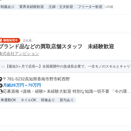
制服あり
業界未経験歓迎
主婦・主夫歓迎
フリーター歓迎
+25個
正社員
ブランド品などの買取店舗スタッフ 未経験歓迎
株式会社アンビション
【最短3ヶ月で店長へ】全国展開中の急成長企業で、一生モノのスキルとキャリ
〒781-5232高知県香南市野市町西野
月給26万円～70万円
応募資格 <資格・経験> 未経験大歓迎 特別な知識一切不要 「今の環...
車通勤OK
ネイルOK
研修あり
賞与あり