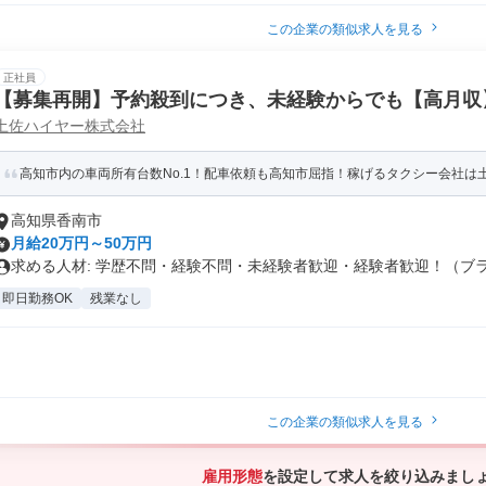
この企業の類似求人を見る
正社員
【募集再開】予約殺到につき、未経験からでも【高月収
土佐ハイヤー株式会社
クシー」
高知市内の車両所有台数No.1！配車依頼も高知市屈指！稼げるタクシー会社は土
高知県香南市
月給20万円～50万円
求める人材: 学歴不問・経験不問・未経験者歓迎・経験者歓迎！（ブラン
即日勤務OK
残業なし
この企業の類似求人を見る
雇用形態
を設定して求人を絞り込みまし