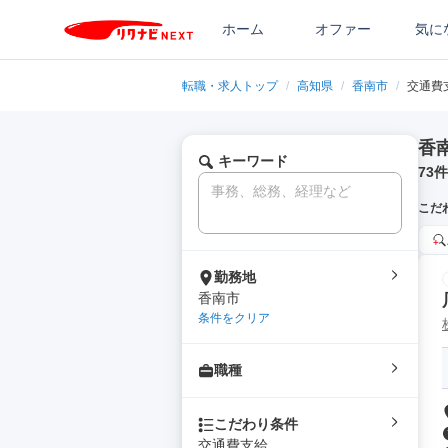
ホーム
オファー
気に
転職・求人トップ
/
高知県
/
香南市
/
交通費
香
キーワード
73
件
こだ
勤務地
香南市
条件をクリア
職種
こだわり条件
交通費支給