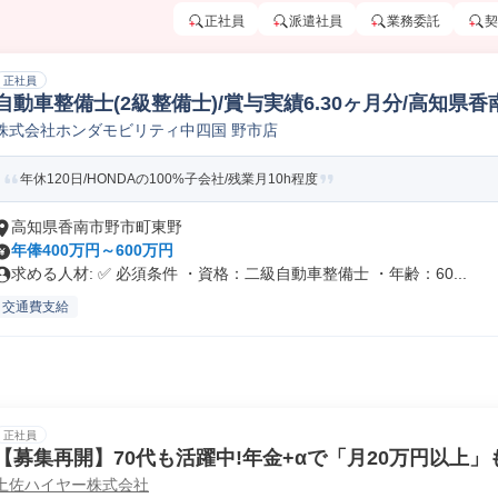
正社員
派遣社員
業務委託
契
正社員
自動車整備士(2級整備士)/賞与実績6.30ヶ月分/高知県香
株式会社ホンダモビリティ中四国 野市店
年休120日/HONDAの100%子会社/残業月10h程度
高知県香南市野市町東野
年俸400万円～600万円
求める人材: ✅ 必須条件 ・資格：二級自動車整備士 ・年齢：60...
交通費支給
正社員
【募集再開】70代も活躍中!年金+αで「月20万円以上
土佐ハイヤー株式会社
ニアドライバー