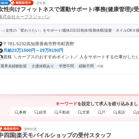
NEW
正社員
女性向けフィットネスで運動サポート/事務(健康管理)/
株式会社カーブスジャパン
女性の「変わりたい」をサポート/週休2日/日祝休/長期休暇/染髪・ネイルOK※
〒781-5232高知県香南市野市町西野
月給23万1500円～29万8150円
資格 ＼カーブスのおすすめポイント／ 人をサポートする仕事がしたい…
業界未経験歓迎
介護休暇あり
学歴不問
経験不問
+5個
キーワード
を設定して求人を絞り込みまし
事務
経理
不動産
営業
IT
英語
契約社員
中四国|楽天モバイルショップの受付スタッフ