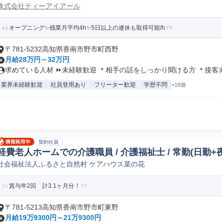
株式会社ティーアイアール
オープニング✨残業月平均4h✨5日以上の連休も取得可能/h
〒781-5232高知県香南市野市町西野
月給28万円～32万円
求めている人材 ⏩未経験歓迎 ＊相手の話をしっかり聞ける方 ＊接客未経
業界未経験歓迎
社員登用あり
フリーター歓迎
学歴不問
+18個
契約社員
軽費老人ホームでの介護職員 / 介護福祉士 / 常勤(日勤+
社会福祉法人ふるさと自然村 ケアハウス菜の花
賞与年2回 計3.1ヶ月分！
〒781-5213高知県香南市野市町東野
月給19万9300円～21万9300円