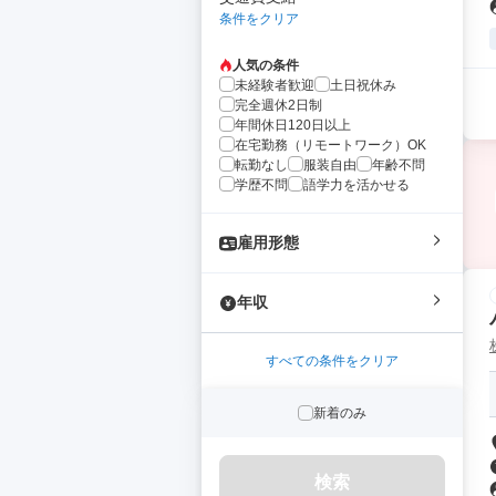
条件をクリア
人気の条件
未経験者歓迎
土日祝休み
完全週休2日制
年間休日120日以上
在宅勤務（リモートワーク）OK
転勤なし
服装自由
年齢不問
学歴不問
語学力を活かせる
雇用形態
年収
すべての条件をクリア
新着のみ
検索