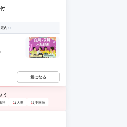
受付
規定内
...
気になる
ょう
総務
人事
中国語