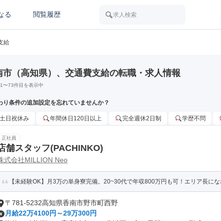
なる
閲覧履歴
求人検索
支給
南市（高知県）、交通費支給の転職・求人情報
1
〜
73
件目を表示中
わり条件の追加設定を忘れていませんか？
土日祝休み
年間休日120日以上
完全週休2日制
学歴不問
正社員
店舗スタッフ(PACHINKO)
株式会社MILLION Neo
【未経験OK】月3万の単身寮完備。20~30代で年収800万円も可！エリア長になれば年
〒781-5232高知県香南市野市町西野
月給22万4100円～29万300円