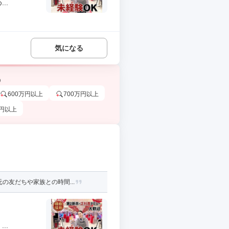
..
気になる
う
600万円以上
700万円以上
万円以上
の友だちや家族との時間...
..