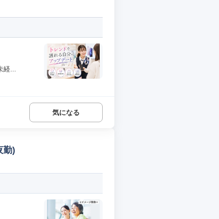
...
気になる
夜勤)