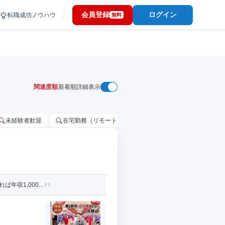
会員登録
ログイン
転職成功ノウハウ
無料
関連度順
新着順
詳細表示
未経験者歓迎
在宅勤務（リモートワーク）OK
家賃補助・住宅手当
収1,000...