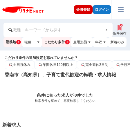
会員登録
ログイン
職種・キーワードから探す
条件保存
勤務地
職種
こだわり条件
雇用形態
年収
新着のみ
1
1
こだわり条件の追加設定を忘れていませんか？
土日祝休み
年間休日120日以上
完全週休2日制
学歴
香南市（高知県）、子育て世代歓迎の転職・求人情報
条件に合った求人が 0件でした
検索条件を緩めて、再度検索してください
新着求人