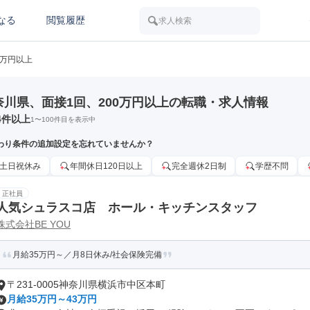
なる
閲覧履歴
求人検索
0万円以上
奈川県、面接1回、200万円以上の転職・求人情報
4
件以上
1
〜
100
件目を表示中
わり条件の追加設定を忘れていませんか？
土日祝休み
年間休日120日以上
完全週休2日制
学歴不問
正社員
人気シュラスコ店 ホール・キッチンスタッフ
株式会社BE YOU
月給35万円～／月8日休み/社会保険完備
〒231-0005神奈川県横浜市中区本町
月給35万円～43万円