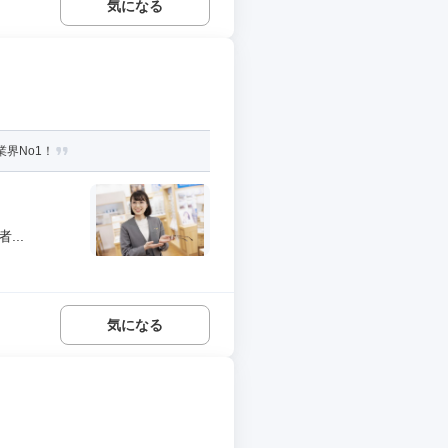
気になる
界No1！
..
気になる