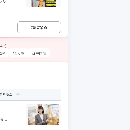
...
気になる
ょう
総務
人事
中国語
界No1！
..