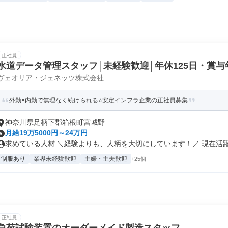
正社員
水道データ管理スタッフ│未経験歓迎│年休125日・賞与
ヴェオリア・ジェネッツ株式会社
外勤×内勤で無理なく続けられる⭐安定インフラ企業の正社員募集
神奈川県足柄下郡箱根町宮城野
月給19万5000円～24万円
求めている人材 ＼経験よりも、人柄を大切にしています！／ 現在活躍し
制服あり
業界未経験歓迎
主婦・主夫歓迎
+25個
正社員