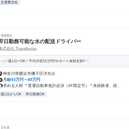
交通費支給
業務委託
即日勤務可能な水の配送ドライバー
株式会社 Trasaburou
✅週1日〜OK！平均月収55万円!!サポート体制充実!!
神奈川県横浜市磯子区洋光台
月給43万円～60万円
求める人材: * 普通自動車免許必須（AT限定可） * 未経験者、経...
週1日からOK
即日勤務OK
正社員