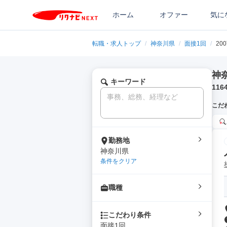
ホーム
オファー
気に
転職・求人トップ
/
神奈川県
/
面接1回
/
20
神
キーワード
116
こだ
勤務地
神奈川県
条件をクリア
職種
こだわり条件
面接1回