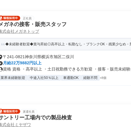
正社員
メガネの接客・販売スタッフ
株式会社メガネトップ
◆未経験者歓迎◆賞与昇給◎高卒以上・転勤なし・ブランクOK・残業少なめ・業
〒241-0821神奈川県横浜市旭区二俣川
月給22万9882円以上
資格 資格 ・高卒以上 ・土日祝勤務できる方歓迎 ・接客・販売未経験者.
業界未経験歓迎
中途入社50％以上
車通勤OK
経験不問
+8個
派遣社員
サントリー工場内での製品検査
株式会社ミヤザワ