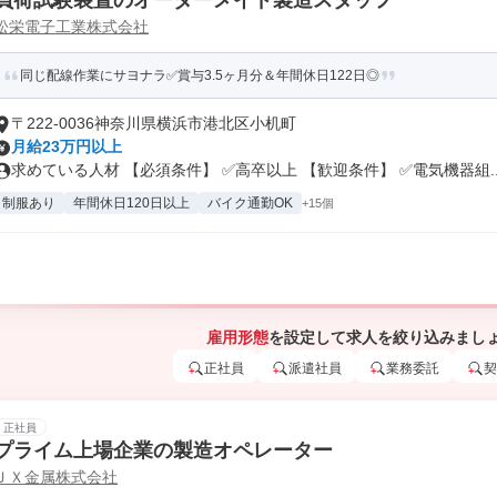
負荷試験装置のオーダーメイド製造スタッフ
松栄電子工業株式会社
同じ配線作業にサヨナラ✅賞与3.5ヶ月分＆年間休日122日◎
〒222-0036神奈川県横浜市港北区小机町
月給23万円以上
求めている人材 【必須条件】 ✅高卒以上 【歓迎条件】 ✅電気機器組..
制服あり
年間休日120日以上
バイク通勤OK
+15個
雇用形態
を設定して求人を絞り込みまし
正社員
派遣社員
業務委託
契
正社員
プライム上場企業の製造オペレーター
ＪＸ金属株式会社