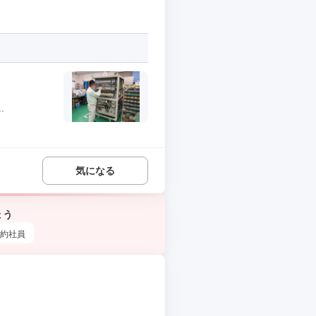
.
気になる
ょう
約社員