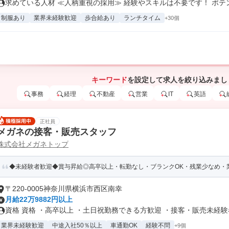
求めている人材 ≪人柄重視の採用≫ 経験やスキルは不要です！ ポテンシ
制服あり
業界未経験歓迎
歩合給あり
ランチタイム
+30個
キーワード
を設定して求人を絞り込みまし
事務
経理
不動産
営業
IT
英語
正社員
メガネの接客・販売スタッフ
株式会社メガネトップ
◆未経験者歓迎◆賞与昇給◎高卒以上・転勤なし・ブランクOK・残業少なめ・業
〒220-0005神奈川県横浜市西区南幸
月給22万9882円以上
資格 資格 ・高卒以上 ・土日祝勤務できる方歓迎 ・接客・販売未経験者.
業界未経験歓迎
中途入社50％以上
車通勤OK
経験不問
+9個