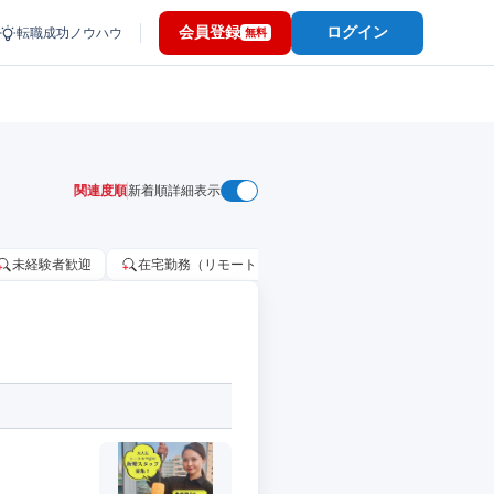
会員登録
ログイン
転職成功ノウハウ
無料
関連度順
新着順
詳細表示
未経験者歓迎
在宅勤務（リモートワーク）OK
家賃補助・住宅手当