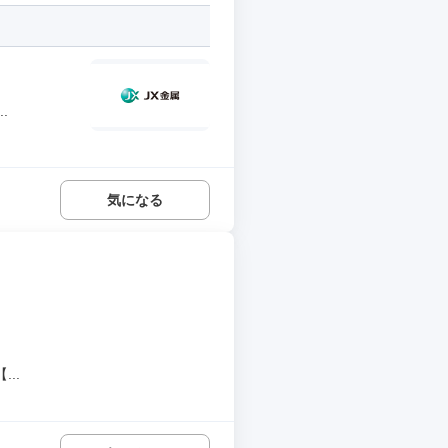
.
気になる
..