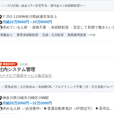
＜!!入社祝い金あり!!＞住宅手当・賞与あり⭐未経験歓迎⭐
〒252-1108神奈川県綾瀬市深谷上
月給22万9000円～24万9000円
求めている人材 ・資格不要 ・未経験歓迎 ・安定して長期で働きたい方 .
制服あり
業界未経験歓迎
主婦・主夫歓迎
無期雇用派遣
+34個
正社員
社内システム管理
カナデビア環境サービス株式会社
普免必須／土日祝休み／未経験OK／プログラミング不要／旧・日立造船グループ
神奈川県川崎市川崎区川崎駅
月給20万2000円～22万2000円
求める人材: ✅必須要件✅ ▶普通自動車免許（AT限定可） ▶高卒以...