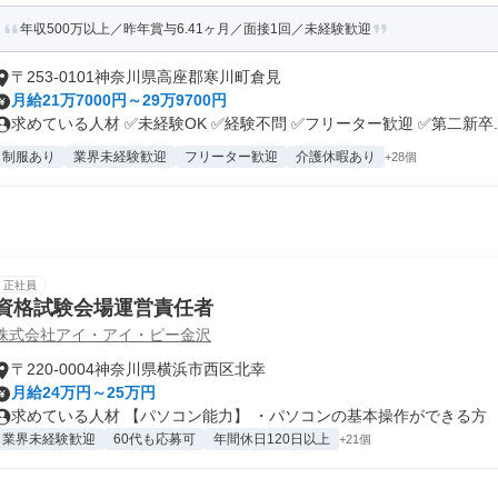
年収500万以上／昨年賞与6.41ヶ月／面接1回／未経験歓迎
〒253-0101神奈川県高座郡寒川町倉見
月給21万7000円～29万9700円
求めている人材 ✅未経験OK ✅経験不問 ✅フリーター歓迎 ✅第二新卒..
制服あり
業界未経験歓迎
フリーター歓迎
介護休暇あり
+28個
正社員
資格試験会場運営責任者
株式会社アイ・アイ・ピー金沢
〒220-0004神奈川県横浜市西区北幸
月給24万円～25万円
求めている人材 【パソコン能力】 ・パソコンの基本操作ができる方 【.
業界未経験歓迎
60代も応募可
年間休日120日以上
+21個