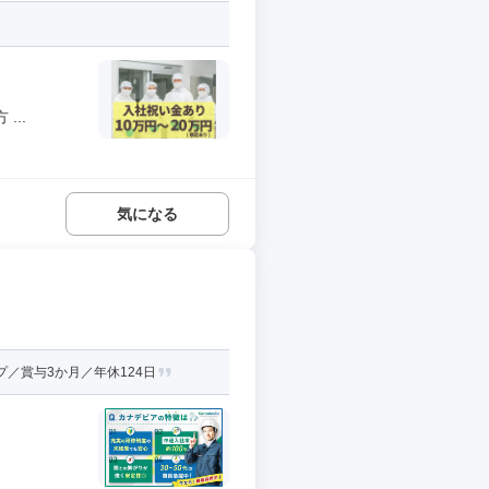
..
気になる
／賞与3か月／年休124日