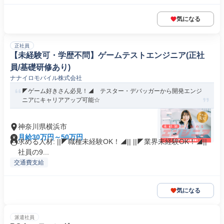
気になる
正社員
【未経験可・学歴不問】ゲームテストエンジニア(正社
員/基礎研修あり)
ナナイロモバイル株式会社
◤ゲーム好きさん必見！◢ テスター・デバッガーから開発エンジ
ニアにキャリアアップ可能☆
神奈川県横浜市
月給30万円～50万円
求める人材: ||◤職種未経験OK！◢|| ||◤業界未経験OK！◢||
社員の9...
交通費支給
気になる
派遣社員