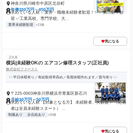
神奈川県川崎市中原区北谷町
年俸350万円～450万円
求めている人材 ✅業界・職種未経験者歓迎！✨ ✅第二新卒歓
迎 ✅工業高校、専門学校、大...
業界未経験歓迎
+23個
気になる
正社員
横浜|未経験OKの エアコン修理スタッフ(正社員)
株式会社ファースト
平日休暇有り／有給取得率高め／長期休暇作れます／賞与有り
〒225-0003神奈川県横浜市青葉区新石川
月給30万円～50万円
求めている人材 【対象となる方】 未経験者、大歓迎！ （応募
者は全員未経験スタート） ...
制服あり
歩合給あり
+26個
気になる