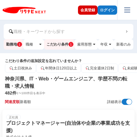
会員登録
ログイン
職種・キーワードから探す
勤務地
職種
こだわり条件
雇用形態
年収
新着のみ
1
1
こだわり条件の追加設定を忘れていませんか？
土日祝休み
年間休日120日以上
完全週休2日制
未経
神奈川県、IT・Web・ゲームエンジニア、学歴不問の転
職・求人情報
482
件
1
〜
100
件目を表示中
関連度順
新着順
詳細表示
正社員
プロジェクトマネージャー(自治体や企業の事業成功を支
援)