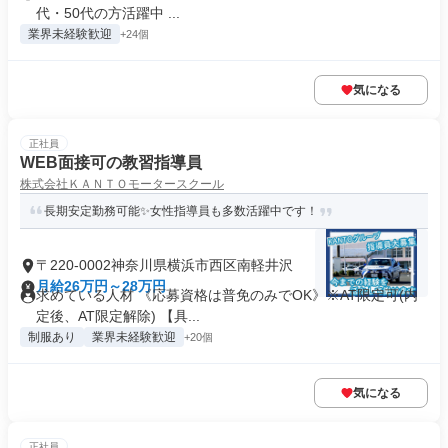
代・50代の方活躍中 ...
業界未経験歓迎
+24個
気になる
正社員
WEB面接可の教習指導員
株式会社ＫＡＮＴＯモータースクール
長期安定勤務可能✨女性指導員も多数活躍中です！
〒220-0002神奈川県横浜市西区南軽井沢
月給26万円～28万円
求めている人材 《応募資格は普免のみでOK》※AT限定可(内
定後、AT限定解除) 【具...
制服あり
業界未経験歓迎
+20個
気になる
正社員