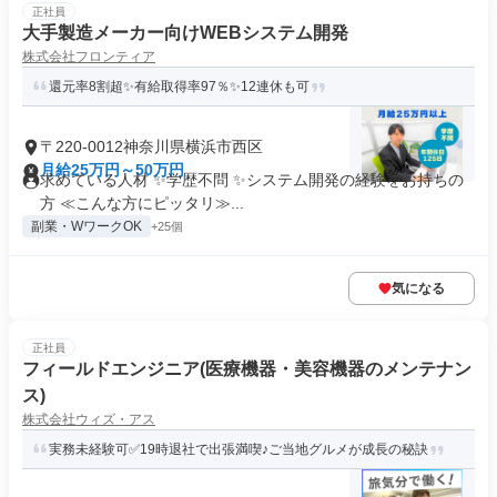
正社員
大手製造メーカー向けWEBシステム開発
株式会社フロンティア
還元率8割超✨有給取得率97％✨12連休も可
〒220-0012神奈川県横浜市西区
月給25万円～50万円
求めている人材 ✨学歴不問 ✨システム開発の経験をお持ちの
方 ≪こんな方にピッタリ≫...
副業・WワークOK
+25個
気になる
正社員
フィールドエンジニア(医療機器・美容機器のメンテナン
ス)
株式会社ウィズ・アス
実務未経験可✅19時退社で出張満喫♪ご当地グルメが成長の秘訣