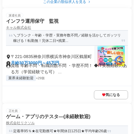
この企業の類似求人を見る
派遣社員
インフラ運用保守 監視
キャル株式会社
＼ブランク・年齢・学歴・実務年数不問／経験を活かしてガッツリ
稼げる！転勤無！完休二日×残業...
〒221-0835神奈川県横浜市神奈川区鶴屋町
月給30万3000円～45万円
資格 年齢不問・転職回数不問 ・学歴不問！ ◆IT実務経験のあ
る方（学習経験でも可） ...
業界未経験歓迎
+29個
気になる
正社員
ゲーム・アプリのテスタ―(未経験歓迎)
株式会社リクソル
定着率95％★在宅勤務可★年間休日125日★平均年齢26歳