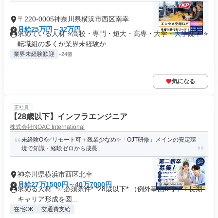
〒220-0005神奈川県横浜市西区南幸
月給25万円～32万円
求めている人材 ⭐高校・専門・短大・高専・大学・大学院卒 ⭐
転職組の多くが業界未経験か...
業界未経験歓迎
+24個
気になる
正社員
【28歳以下】インフラエンジニア
株式会社NOAC International
未経験OK✅リモート可＋残業少なめ✨「OJT研修」メインの安定環
境で知識・経験ゼロから成長...
神奈川県横浜市西区北幸
月給27万1500円～40万7000円
求める人材: *✅必須条件* *28歳以下* （例外事由3号イ：長期
キャリア形成を図...
在宅OK
交通費支給