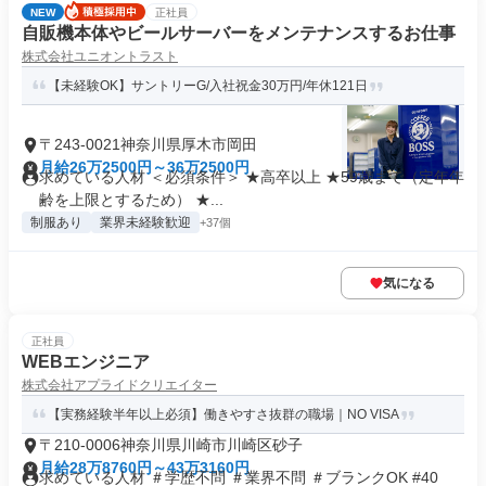
NEW
正社員
自販機本体やビールサーバーをメンテナンスするお仕事
株式会社ユニオントラスト
【未経験OK】サントリーG/入社祝金30万円/年休121日
〒243-0021神奈川県厚木市岡田
月給26万2500円～36万2500円
求めている人材 ＜必須条件＞ ★高卒以上 ★59歳まで（定年年
齢を上限とするため） ★...
制服あり
業界未経験歓迎
+37個
気になる
正社員
WEBエンジニア
株式会社アプライドクリエイター
【実務経験半年以上必須】働きやすさ抜群の職場｜NO VISA
〒210-0006神奈川県川崎市川崎区砂子
月給28万8760円～43万3160円
求めている人材 ＃学歴不問 ＃業界不問 ＃ブランクOK #40