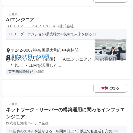
正社員
AIエンジニア
ＳＯＬＩＺＥ ＰＡＲＴＮＥＲＳ株式会社
リーダーポジション/最先端のAI技術で未来を創る
〒242-0007神奈川県大和市中央林間
月給30万円～45万円
求めている人材 【必須】 ・AIエンジニアとしての実務経験3
年以上 ・LLMを活用した...
業界未経験歓迎
+28個
気になる
正社員
ネットワーク・サーバーの構築運用に関わるインフラエ
ンジニア
株式会社湘南ハイテク企画
自身のスキルを活かせる！年間休日127日以上で私生活も充実♪