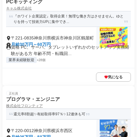
PCキッティング
キャル株式会社
『ホワイト企業認定』取得企業！無理な働き方はさせません。ゆと
りを持って技術力UPに集中でき...
〒221-0835神奈川県横浜市神奈川区鶴屋町
月給30万円～60万円
資格 PC、サーバ、タブレットいずれかのセットアップ実務経
験がある方 年齢不問・転職回...
業界未経験歓迎
+28個
気になる
正社員
プログラマ・エンジニア
株式会社フロンティア
還元率8割超✨有給取得率97％✨12連休も可
〒220-0012神奈川県横浜市西区