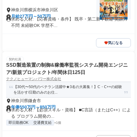
神奈川県横浜市神奈川区
月給27万円～50万円
求める人材: 【応募資格・条件】 既卒・第二新卒歓迎 英語力
不問 未経験OK 学歴不...
気になる
契約社員
SSD製造装置の制御&稼働率監視システム開発エンジニ
ア/新規プロジェクト/年間休日125日
テクノヒューマンパワー株式会社
【30代〜50代のベテラン活躍中★3名の大募集！】C・C++の経験
を活かす/日勤のみのお仕...
神奈川県鎌倉市
年俸550万円～850万円
求める人材: 【必須スキル・資格】 ■C言語（またはC++）によ
る プログラム開発の...
即日勤務OK
交通費支給
+1個