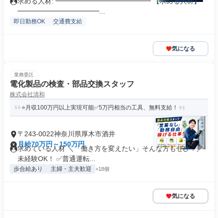
求める人材: ━━━━━━━━━━━━━━ 【求める人材】
━━━━━━━━━━━━...
即日勤務OK
交通費支給
気になる
業務委託
電化製品の検査・部品交換スタッフ
株式会社清和
⭐月収100万円以上実現可能✅5万円相当の工具、無料支給！
〒243-0022神奈川県厚木市酒井
月給70万円～150万円
求めている人材 ＼「働き方を変えたい」そんな方もぜひ！／
未経験OK！ ✅普通運転...
歩合給あり
主婦・主夫歓迎
+18個
気になる