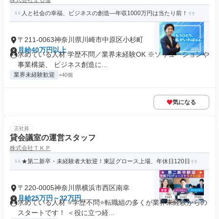
株式会社まる優
人と社会の幸福、ビジネスの創造―年収1000万円は当たり前！
〒211-0063神奈川県川崎市中原区小杉町
月給40万円以上
求めている人材 学歴不問／業界未経験OK ※ソリューションや
事業構築、 ビジネス創造に...
業界未経験歓迎
+40個
気になる
正社員
貸会議室の運営スタッフ
株式会社ＴＫＰ
★第二新卒・未経験者大歓迎！東証グロース上場、年休日120日
〒220-0005神奈川県横浜市西区南幸
月給25万円～32万円
求めている人材 ⭐学歴不問⭐転職組の多くが業界未経験からの
スタートです！ ＜役に立つ経...