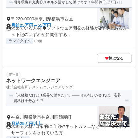
研修環境も充実◎スキルを活かして働けます！年間休日127日♪
〒220-0000神奈川県横浜市西区
月給25万円～55万円
求めている人材 ◆ソフトウェア開発の経験が2年以上ある方
＜下記のいずれかに関係する...
ランチタイム
+19個
気になる
正社員
ネットワークエンジニア
株式会社友和システムエンジニアリング
「未経験だけどIT業界で働きたい」―― その想いがあれば、応募
資格は十分なので。
神奈川県横浜市神奈川区鶴屋町
月給25万円以上
求める人材: 日常的に自宅やネットカフェなどで、PCでネット
サーフィンをされている方...