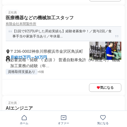
正社員
医療機器などの機械加工スタッフ
有限会社本間製作所
【1回で9万円UPした昇給実績も】経験者募集中！／賞与2回／食
事手当や家族手当あり／年休最...
〒236-0002神奈川県横浜市金沢区鳥浜町
月給25万円～50万円
必要資格・経験 《 必須 》 普通自動車免許（AT限定可） 機械
加工業務の経験（年...
資格取得支援あり
+6個
気になる
正社員
AIエンジニア
ＳＯＬＩＺＥ ＰＡＲＴＮＥＲＳ株式会社
マネージャーポジション/最先端のAI技術で未来を創る
ホーム
オファー
気になる