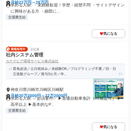
月給23万円～28万円
求める人材: ・未経験歓迎！学歴・経歴不問 ・サイトデザイン
に興味がある方 ・細部に...
交通費支給
気になる
正社員
社内システム管理
カナデビア環境サービス株式会社
普免必須／土日祝休み／未経験OK／プログラミング不要／旧・日
立造船グループ／賞与3か月／年...
神奈川県川崎市川崎区川崎駅
月給20万2000円～22万2000円
求める人材: ✅必須要件✅ ▶普通自動車免許（AT限定可） ▶
高卒以上 ▶基本的なP...
交通費支給
気になる