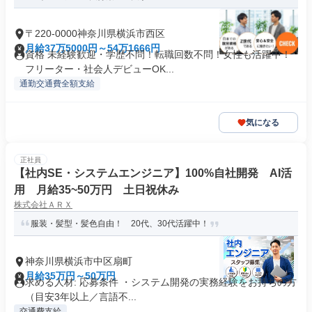
〒220-0000神奈川県横浜市西区
月給37万5000円～54万1666円
資格 未経験歓迎・学歴不問！転職回数不問！女性も活躍中！
フリーター・社会人デビューOK...
通勤交通費全額支給
気になる
正社員
【社内SE・システムエンジニア】100%自社開発 AI活
用 月給35~50万円 土日祝休み
株式会社ＡＲＸ
服装・髪型・髪色自由！ 20代、30代活躍中！
神奈川県横浜市中区扇町
月給35万円～50万円
求める人材: 応募条件 ・システム開発の実務経験をお持ちの方
（目安3年以上／言語不...
交通費支給