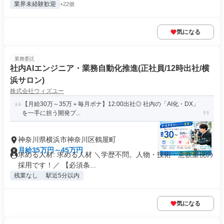
業界未経験歓迎
+22個
気になる
業務委託
社内AIエンジニア・業務自動化推進(正社員/12時出社/横
浜サロン)
株式会社ウィズユー
【月給30万～35万＋毎月ボナ】12:00出社◎ 社内の「AI化・DX」
を一手に担う開発プ...
神奈川県横浜市神奈川区鶴屋町
月給35万円～45万円
求める人材: 求める人材 ＼学歴不問。人物・技術・意欲重視の
採用です！／ 【必須条...
残業なし
駅近5分以内
気になる