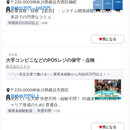
〒220-0003神奈川県横浜市西区楠町
月給31万円～100万円
必要資格・経験 【必須】 ・システム開発経験(1年以上) ・日
本語での円滑なコミュ...
年間休日120日以上
+8個
気になる
正社員
大手コンビニなどのPOSレジの保守・点検
株式会社ＣＯＯ
＼✨安定企業で働ける✨／業界未経験から月給45万円以上！
〒220-0000神奈川県横浜市西区
月給45万円以上
求めている人材 学歴不問・経験不問！ 35歳未満の方(長期キ
ャリア形成のため) 普通自...
業界未経験歓迎
学歴不問
+7個
気になる