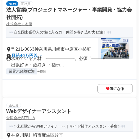
NEW
正社員
法人営業(プロジェクトマネージャー・事業開発・協力会
社開拓)
株式会社まる優
◎全国出張◎人の懐に入る力・仲間を巻き込む力歓迎！
〒211-0063神奈川県川崎市中原区小杉町
月給40万円以上
求めている人材 ╭━━━━━━╮ 必須 ╰━━ｖ━━━╯ ・
出張好き・旅好き ・指示...
業界未経験歓迎
+40個
気になる
正社員
Webデザイナーアシスタント
合同会社STELLA
✨未経験からWebデザイナーへ｜サイト制作アシスタント募集✨
神奈川県川崎市麻生区片平