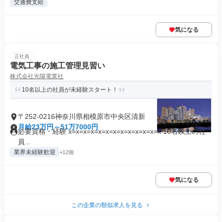
交通費支給
気になる
正社員
電気工事の施工管理見習い
株式会社光陽電業社
10名以上の社員が未経験スタート！
〒252-0216神奈川県相模原市中央区清新
月給23万円～51万7000円
必要資格・経験 x=x=x=x=x=x=x=x=x=x=x=x=x 10名以上の社
員...
業界未経験歓迎
+12個
気になる
この企業の類似求人を見る