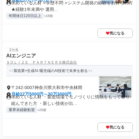
月給25万円～50万円
求めている人材 ⭐学歴不問 ⭐システム開発の経験をお持ちの方
★経験1年未満や 運用...
年間休日120日以上
+18個
気になる
正社員
AIエンジニア
ＳＯＬＩＺＥ ＰＡＲＴＮＥＲＳ株式会社
製造業×生成AI /最先端のAI技術で未来を創る
〒242-0007神奈川県大和市中央林間
月給22万5000円～30万3000円
求めている人材 ・製造現場でモノづくりに情熱をもって取り
組んできた方 ・新しい技術が出...
業界未経験歓迎
+26個
気になる