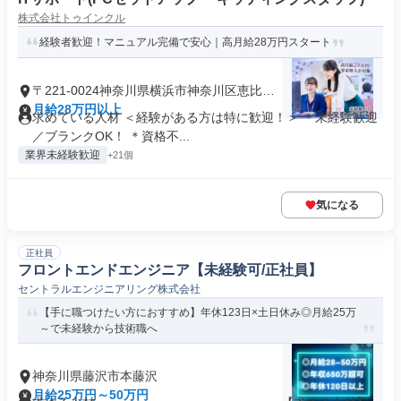
株式会社トゥインクル
経験者歓迎！マニュアル完備で安心｜高月給28万円スタート
〒221-0024神奈川県横浜市神奈川区恵比須
町
月給28万円以上
求めている人材 ＜経験がある方は特に歓迎！＞ ＊未経験歓迎
／ブランクOK！ ＊資格不...
業界未経験歓迎
+21個
気になる
正社員
フロントエンドエンジニア【未経験可/正社員】
セントラルエンジニアリング株式会社
【手に職つけたい方におすすめ】年休123日×土日休み◎月給25万
～で未経験から技術職へ
神奈川県藤沢市本藤沢
月給25万円～50万円