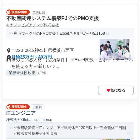
契約社員
不動産関連システム構築PJでのPMO支援
キヤノンビズアテンダ株式会社
在宅ワーク可のPMO支援！Excelスキル活かせる/1158
〒220-0012神奈川県横浜市西区
月給35万円～40万円
求めている人材 【必須条件】 ✅Excel関数・ピボットテーブル
を使える方 ✅新しいツ...
業界未経験歓迎
+27個
気になる
正社員
ITエンジニア
株式会社Global commerce
✅未経験歓迎✅ITエンジニア✅年間休日120日以上✅完全週休二日制
✅横浜支社採用✅正社員募...