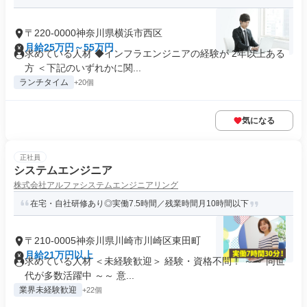
〒220-0000神奈川県横浜市西区
月給25万円～55万円
求めている人材 ◆インフラエンジニアの経験が 2年以上ある
方 ＜下記のいずれかに関...
ランチタイム
+20個
気になる
正社員
システムエンジニア
株式会社アルファシステムエンジニアリング
在宅・自社研修あり◎実働7.5時間／残業時間月10時間以下
〒210-0005神奈川県川崎市川崎区東田町
月給21万円以上
求めている人材 ＜未経験歓迎＞ 経験・資格不問！ ～～ 同世
代が多数活躍中 ～～ 意...
業界未経験歓迎
+22個