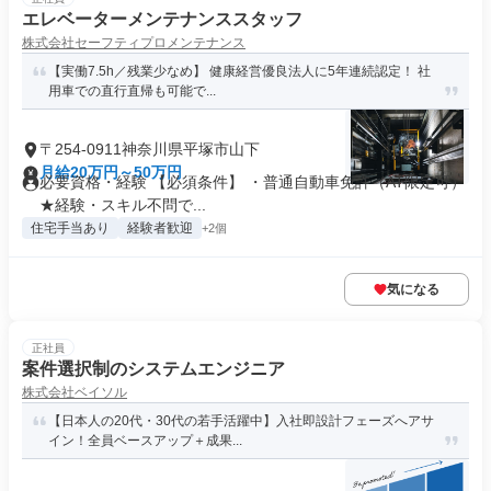
エレベーターメンテナンススタッフ
株式会社セーフティプロメンテナンス
【実働7.5h／残業少なめ】 健康経営優良法人に5年連続認定！ 社
用車での直行直帰も可能で...
〒254-0911神奈川県平塚市山下
月給20万円～50万円
必要資格・経験 【必須条件】 ・普通自動車免許（AT限定可）
★経験・スキル不問で...
住宅手当あり
経験者歓迎
+2個
気になる
正社員
案件選択制のシステムエンジニア
株式会社ベイソル
【日本人の20代・30代の若手活躍中】入社即設計フェーズへアサ
イン！全員ベースアップ＋成果...