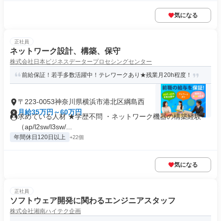
気になる
正社員
ネットワーク設計、構築、保守
株式会社日本ビジネスデータープロセシングセンター
前給保証！若手多数活躍中！テレワークあり★残業月20h程度！
〒223-0053神奈川県横浜市港北区綱島西
月給35万円～60万円
求めている人材 ★学歴不問 ・ネットワーク機器の構築経験
（ap/l2sw/l3sw/...
年間休日120日以上
+22個
気になる
正社員
ソフトウェア開発に関わるエンジニアスタッフ
株式会社湘南ハイテク企画