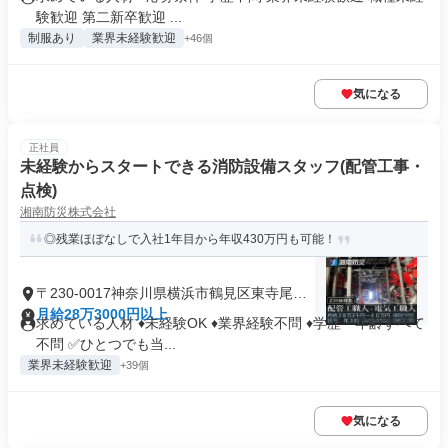
験歓迎 第二新卒歓迎 ...
制服あり
業界未経験歓迎
+46個
気になる
正社員
未経験からスタートできる消防設備スタッフ(配管工事・
点検)
湘南防災株式会社
◎残業ほぼなしで入社1年目から年収430万円も可能！
〒230-0017神奈川県横浜市鶴見区東寺尾中
台
月給28万3000円以上
求めている人材 ♦未経験OK ♦業界経験不問 ♦学歴・年齢すべて
不問 ✅ひとつでも当...
業界未経験歓迎
+39個
気になる