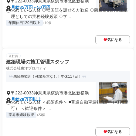
〒222-0033神奈川県横浜市港北区新横浜
月給35万円～50万円
求めている人材 ◇韓国語を話せる方歓迎 ◇商業店舗の施工監
理としての実務経験必須 ◇学...
年間休日120日以上
+19個
気になる
正社員
建築現場の施工管理スタッフ
株式会社東洋プロパティ
未経験歓迎！残業基本なし！年休117日！
〒222-0033神奈川県横浜市港北区新横浜
月給26万円以上
求めている人材 ＜必須条件＞ ■普通自動車運転免許 （AT限定
可） ＜歓迎条件＞ ...
業界未経験歓迎
+23個
気になる