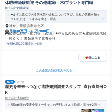
休暇/未経験歓迎 その他建築/土木/プラント専門職
株式会社西尾産業
■まずは原点である防水業や会社について学び、当社の業務を知っ
ていただき スキルを磨き 原点...
神奈川県横浜市港北区
月給30万円～46万7000円
必要な経験・能力等 【必須】■やる気のある方★建築関連未経
験ＯＫ！ 書類選考で素養を拝...
年間休日120日以上
+8個
気になる
この企業の類似求人を見る
NEW
正社員
歴史を未来へつなぐ遺跡発掘調査スタッフ│直行直帰可O
K
株式会社斉藤建設
明治創業の安定企業！一生モノの専門スキルを取得／賞与年2回