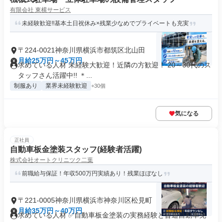
有限会社 東横サービス
未経験歓迎!!基本土日祝休み×残業少なめでプライベートも充実
〒224-0021神奈川県横浜市都筑区北山田
月給25万円～45万円
求めている人材 未経験大歓迎！近隣の方歓迎！ 20～30代のス
タッフさん活躍中!! ＊...
制服あり
業界未経験歓迎
+30個
気になる
正社員
自動車板金塗装スタッフ(経験者活躍)
株式会社オートクリニツク二葉
前職給与保証！年収500万円実績あり！残業ほぼなし
〒221-0005神奈川県横浜市神奈川区松見町
月給35万円～40万円
求めている人材 ✅自動車板金塗装の実務経験と普通自動車免