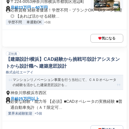
〒224-0053神奈川県横浜市都筑区池辺町
月給23万円～40万円
応募資格 経験者優遇！学歴不問・ブランクOK・UIターン歓迎
◎ 【あれば活かせる経験...
学歴不問
車通勤OK
+5個
気になる
正社員
【建築設計/横浜】CAD経験から挑戦可/設計アシスタン
トから設計職へ 建築意匠設計
株式会社エーアイ
マンションリノベーション事業を行う当社にて、ＣＡＤオペレータ
の経験を活かした建築意匠設計を...
神奈川県横浜市西区
月給25万円以上
必要な経験・能力等 【必須】■CADオペレータの実務経験 ■普
通自動車免許（ＡＴ限定可...
業界未経験歓迎
+5個