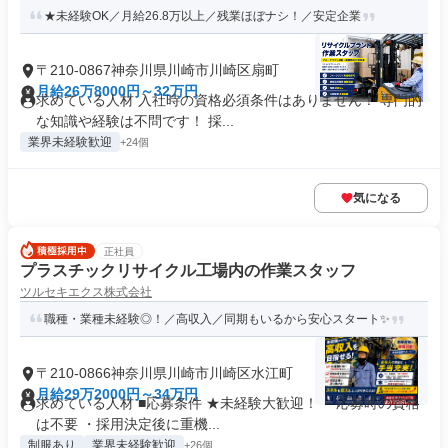
★未経験OK／月給26.8万以上／残業ほぼナシ！／安定企業
〒210-0867神奈川県川崎市川崎区扇町
月給26万8000円～32万円
求めている人材 入社時の資格必須条件はありません！ 専門的
な知識や経験は不問です！ 採...
業界未経験歓迎
+24個
気になる
正社員
プラスチックリサイクル工場内の作業スタッフ
ツルセキエクス株式会社
職種・業種未経験◎！／高収入／同期もいるから安心スタート✨
〒210-0866神奈川県川崎市川崎区水江町
月給29万2000円～34万円
求めている人材 ■応募条件 ★未経験大歓迎！ ・応募時の資格
は不要 ・採用決定後に重機...
制服あり
業界未経験歓迎
+26個