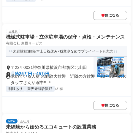
気になる
正社員
機械式駐車場・立体駐車場の保守・点検・メンテナンス
有限会社 東横サービス
未経験歓迎!!基本土日祝休み×残業少なめでプライベートも充実
〒224-0021神奈川県横浜市都筑区北山田
月給25万円～45万円
求めている人材 未経験大歓迎！近隣の方歓迎！ 20～30代のス
タッフさん活躍中!! ＊...
制服あり
業界未経験歓迎
+31個
気になる
NEW
正社員
未経験から始めるエコキュートの設置業務