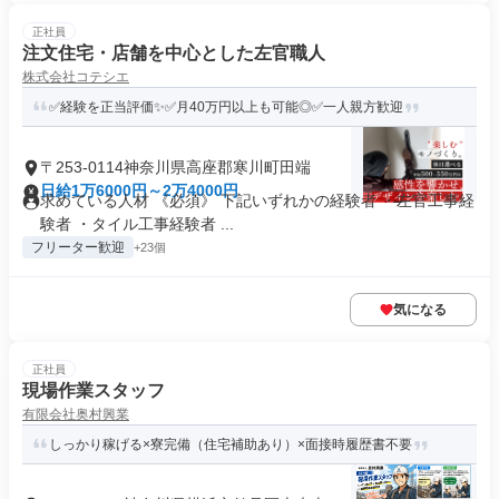
正社員
注文住宅・店舗を中心とした左官職人
株式会社コテシエ
✅経験を正当評価✨✅月40万円以上も可能◎✅一人親方歓迎
〒253-0114神奈川県高座郡寒川町田端
日給1万6000円～2万4000円
求めている人材 《必須》 下記いずれかの経験者 ・左官工事経
験者 ・タイル工事経験者 ...
フリーター歓迎
+23個
気になる
正社員
現場作業スタッフ
有限会社奥村興業
しっかり稼げる×寮完備（住宅補助あり）×面接時履歴書不要