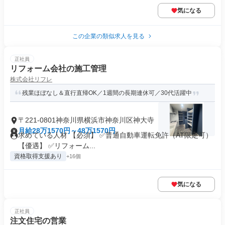
気になる
この企業の類似求人を見る
正社員
リフォーム会社の施工管理
株式会社リフレ
残業ほぼなし＆直行直帰OK／1週間の長期連休可／30代活躍中
〒221-0801神奈川県横浜市神奈川区神大寺
月給28万1570円～48万1570円
求めている人材 【必須】 ✅普通自動車運転免許（AT限定可）
【優遇】 ✅リフォーム...
資格取得支援あり
+16個
気になる
正社員
注文住宅の営業