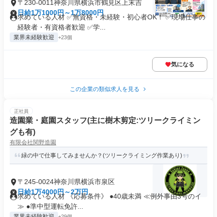
〒230-0011神奈川県横浜市鶴見区上末吉
日給1万1000円～1万8000円
求めている人材 ✅無資格・未経験・初心者OK！ ✅現場仕事の
経験者・有資格者歓迎 ✅学...
業界未経験歓迎
+23個
気になる
この企業の類似求人を見る
正社員
造園業・庭園スタッフ(主に樹木剪定:ツリークライミン
グも有)
有限会社関野造園
緑の中で仕事してみませんか？(ツリークライミング作業あり)
〒245-0024神奈川県横浜市泉区
日給1万4000円～2万円
求めている人材 《応募条件》 ●40歳未満 ≪例外事由3号のイ
≫ ●準中型運転免許...
業界未経験歓迎
+29個