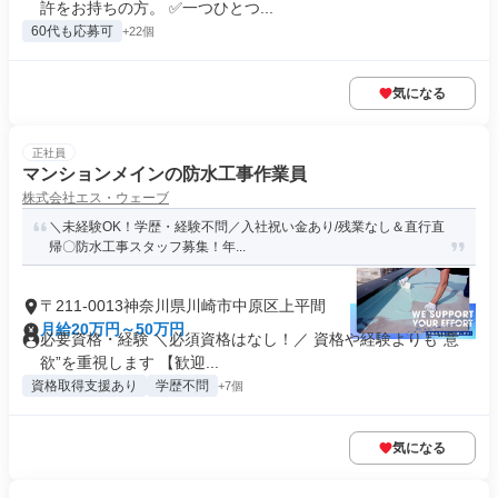
許をお持ちの方。 ✅一つひとつ...
60代も応募可
+22個
気になる
正社員
マンションメインの防水工事作業員
株式会社エス・ウェーブ
＼未経験OK！学歴・経験不問／入社祝い金あり/残業なし＆直行直
帰〇防水工事スタッフ募集！年...
〒211-0013神奈川県川崎市中原区上平間
月給20万円～50万円
必要資格・経験 ＼必須資格はなし！／ 資格や経験よりも“意
欲”を重視します 【歓迎...
資格取得支援あり
学歴不問
+7個
気になる