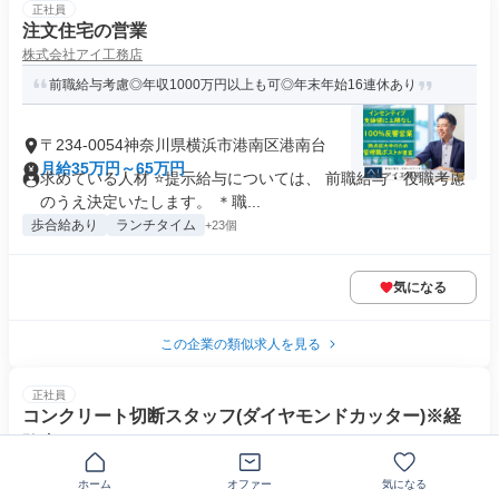
正社員
注文住宅の営業
株式会社アイ工務店
前職給与考慮◎年収1000万円以上も可◎年末年始16連休あり
〒234-0054神奈川県横浜市港南区港南台
月給35万円～65万円
求めている人材 ⭐提示給与については、 前職給与・役職考慮
のうえ決定いたします。 ＊職...
歩合給あり
ランチタイム
+23個
気になる
この企業の類似求人を見る
正社員
コンクリート切断スタッフ(ダイヤモンドカッター)※経
験者
株式会社ダイヤモンドプロジェクト
ホーム
オファー
気になる
土日祝休×残業少な目の現場職。将来的にジョブチェンジも可能！