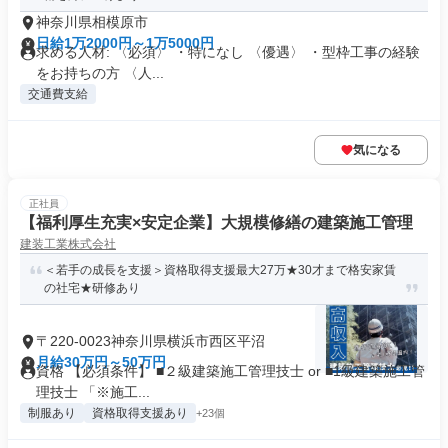
神奈川県相模原市
日給1万2000円～1万5000円
求める人材: 〈必須〉 ・特になし 〈優遇〉 ・型枠工事の経験
をお持ちの方 〈人...
交通費支給
気になる
正社員
【福利厚生充実×安定企業】大規模修繕の建築施工管理
建装工業株式会社
＜若手の成長を支援＞資格取得支援最大27万★30才まで格安家賃
の社宅★研修あり
〒220-0023神奈川県横浜市西区平沼
月給30万円～50万円
資格 【必須条件】 ■２級建築施工管理技士 or ■1級建築施工管
理技士 「※施工...
制服あり
資格取得支援あり
+23個