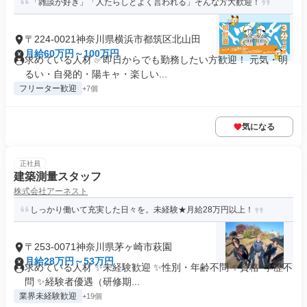
「雑談が好き」「人たらしとよく言われる」そんな方大歓迎！
〒224-0021神奈川県横浜市都筑区北山田
月給60万円～100万円
求めている人材 ✅即日からでも勤務したい方歓迎！ 元気・明
るい・自発的・陽キャ・楽しい...
フリーター歓迎
+7個
気になる
正社員
建築測量スタッフ
株式会社アーネスト
しっかり働いて充実した日々を。未経験★月給28万円以上！
〒253-0071神奈川県茅ヶ崎市萩園
月給28万円～53万円
求めている人材 ✨未経験歓迎 ✨性別・年齢不問 ✨資格･学歴不
問 ✨経験者優遇（研修期...
業界未経験歓迎
+19個