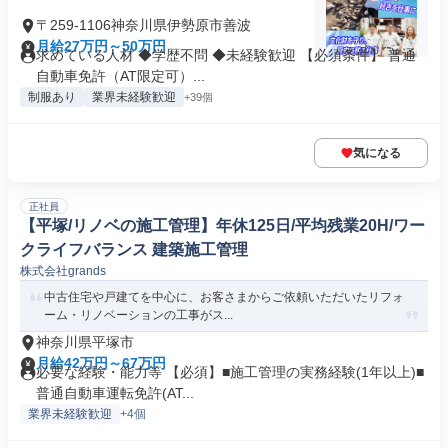
〒259-1106神奈川県伊勢原市善波
月給27万円～50万円
求めている人材 ◆学歴不問 ◆未経験歓迎 【必須条件】 普通
自動車免許（AT限定可）...
制服あり
業界未経験歓迎
+39個
気になる
正社員
【平塚/リノベの施工管理】年休125日/平均残業20H/ワー
クライフバランス 建築施工管理
株式会社grands
中古住宅や戸建てを中心に、お客さまからご依頼いただいたリフォ
ーム・リノベーションの工事がス...
神奈川県平塚市
月給42万円～67万円
必要な経験・能力等 【必須】■施工管理の実務経験(1年以上)■
普通自動車運転免許(AT...
業界未経験歓迎
+4個