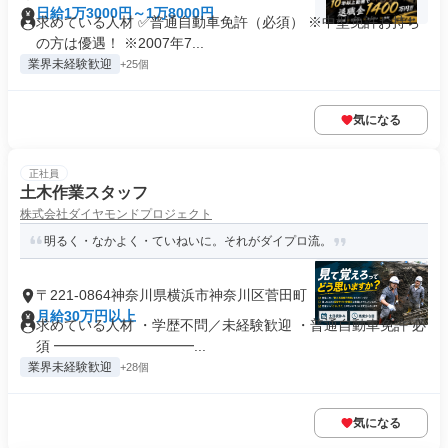
日給1万3000円～1万8000円
求めている人材 ✅普通自動車免許（必須） ※中型免許お持ち
の方は優遇！ ※2007年7...
業界未経験歓迎
+25個
気になる
正社員
土木作業スタッフ
株式会社ダイヤモンドプロジェクト
明るく・なかよく・ていねいに。それがダイプロ流。
〒221-0864神奈川県横浜市神奈川区菅田町
月給30万円以上
求めている人材 ・学歴不問／未経験歓迎 ・普通自動車免許 必
須 ━━━━━━━━━━...
業界未経験歓迎
+28個
気になる