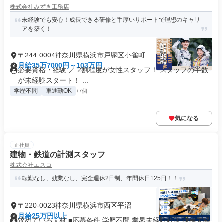
株式会社みずき工務店
未経験でも安心！成長できる研修と手厚いサポートで理想のキャリ
アを築く！
〒244-0004神奈川県横浜市戸塚区小雀町
月給35万7000円～103万円
必要資格・経験 ／ 2割程度が女性スタッフ！ スタッフの半数
が未経験スタート！ ...
学歴不問
車通勤OK
+7個
気になる
正社員
建物・鉄道の計測スタッフ
株式会社エスコ
転勤なし、残業なし、完全週休2日制、年間休日125日！！
〒220-0023神奈川県横浜市西区平沼
月給25万円以上
求めている人材 ■応募条件 学歴不問 業界未経験歓迎 職種未経