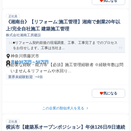
気になる
正社員
《湘南台》【リフォーム:施工管理】湘南で創業20年以
上!完全自社施工 建築施工管理
株式会社湘南工房建設
■リフォーム契約前後の現場調査、工事、工事完了ま でのプロセス
をお任せします。工事は当社ま...
神奈川県藤沢市
月給30万円～50万円
必要な経験・能力等 【必須】施工管理経験者 ※経験年数は問
いません＆リフォームや水回り...
業界未経験歓迎
+4個
気になる
この企業の類似求人を見る
正社員
横浜市【建築系オープンポジション】年休126日/9日連続