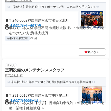
株式会社ＥＴＡＭＡ
【神求人】最低月給31万＋ボーナス2回・人気資格が手に入る✨
〒246-0002神奈川県横浜市瀬谷区北町
月給31万円～60万円
求めている人材 学歴不問 未経験大歓迎♪ ・未経験から手に職
をつけたい方(資格支援万...
業界未経験歓迎
+38個
気になる
正社員
空調設備のメンテナンススタッフ
株式会社日祥
未経験9割✅1年目で420万円可能⚡福利厚生充実⭐定着率抜群
〒231-0015神奈川県横浜市中区尾上町
月給27万4009円以上
求めている人材 【必須】 普通自動車免許（AT限定可） ＜ 職
種・業種未経験歓迎 ＞...