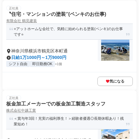
正社員
〝住宅・マンションの塗装‘’(ペンキのお仕事)
有限会社 鶴見建装
⭐️アットホームな会社で、気軽に始められる塗装(ペンキ)のお仕事
です⭐️
神奈川県横浜市鶴見区本町通
日給1万1000円～1万9000円
シフト自由
即日勤務OK
+1個
気になる
正社員
板金加工メーカーでの板金加工製造スタッフ
株式会社中越工業
＜賞与年3回！充実の福利厚生！＞経験者優遇◎長期休暇あり！残
業短め！