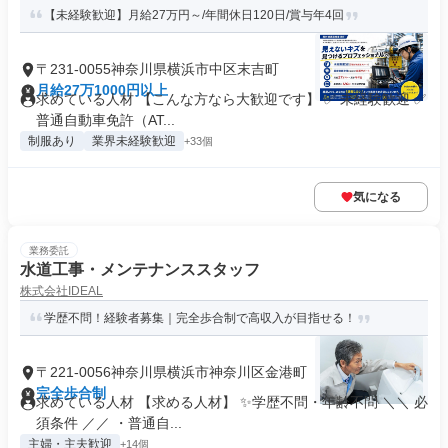
【未経験歓迎】月給27万円～/年間休日120日/賞与年4回
〒231-0055神奈川県横浜市中区末吉町
月給27万1000円以上
求めている人材 【こんな方なら大歓迎です】 ✅ 未経験歓迎 ✅
普通自動車免許（AT...
制服あり
業界未経験歓迎
+33個
気になる
業務委託
水道工事・メンテナンススタッフ
株式会社IDEAL
学歴不問！経験者募集｜完全歩合制で高収入が目指せる！
〒221-0056神奈川県横浜市神奈川区金港町
完全歩合制
求めている人材 【求める人材】 ✨学歴不問・年齢不問 ＼＼ 必
須条件 ／／ ・普通自...
主婦・主夫歓迎
+14個