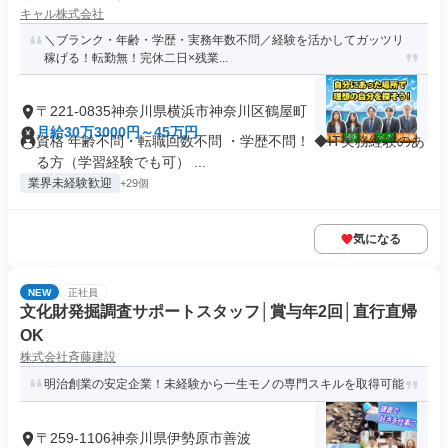
キャル株式会社
＼ブランク・年齢・学歴・実務年数不問／経験を活かしてガッツリ
稼げる！転勤無！完休二日×残業...
〒221-0835神奈川県横浜市神奈川区鶴屋町
月給30万3000円～45万円
資格 年齢不問・転職回数不問 ・学歴不問！ ◆IT実務経験のあ
る方（学習経験でも可） ...
業界未経験歓迎
+29個
気になる
NEW
正社員
文化財発掘調査サポートスタッフ│賞与年2回│直行直帰
OK
株式会社斉藤建設
明治創業の安定企業！未経験から一生モノの専門スキルを取得可能
〒259-1106神奈川県伊勢原市善波