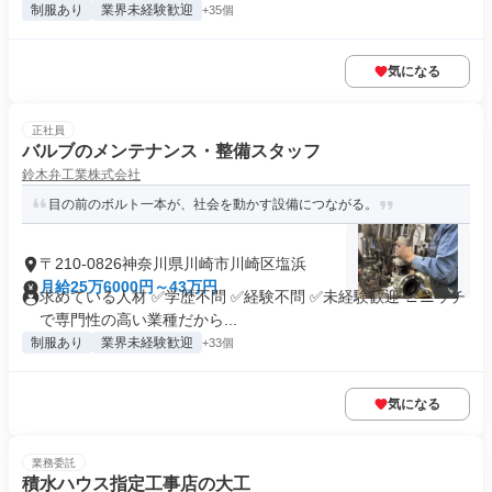
制服あり
業界未経験歓迎
+35個
気になる
正社員
バルブのメンテナンス・整備スタッフ
鈴木弁工業株式会社
目の前のボルト一本が、社会を動かす設備につながる。
〒210-0826神奈川県川崎市川崎区塩浜
月給25万6000円～43万円
求めている人材 ✅学歴不問 ✅経験不問 ✅未経験歓迎 ∟ニッチ
で専門性の高い業種だから...
制服あり
業界未経験歓迎
+33個
気になる
業務委託
積水ハウス指定工事店の大工