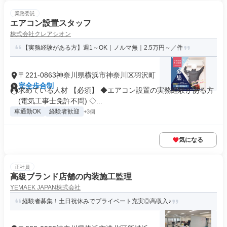
業務委託
エアコン設置スタッフ
株式会社クレアシオン
【実務経験がある方】週1～OK｜ノルマ無｜2.5万円～／件
〒221-0863神奈川県横浜市神奈川区羽沢町
完全歩合制
求めている人材 【必須】 ◆エアコン設置の実務経験がある方
(電気工事士免許不問) ◇...
車通勤OK
経験者歓迎
+3個
気になる
正社員
高級ブランド店舗の内装施工監理
YEMAEK JAPAN株式会社
経験者募集！土日祝休みでプライベート充実◎高収入♪