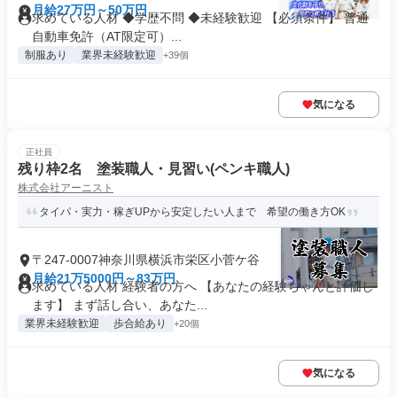
月給27万円～50万円
求めている人材 ◆学歴不問 ◆未経験歓迎 【必須条件】 普通
自動車免許（AT限定可）...
制服あり
業界未経験歓迎
+39個
気になる
正社員
残り枠2名 塗装職人・見習い(ペンキ職人)
株式会社アーニスト
タイパ・実力・稼ぎUPから安定したい人まで 希望の働き方OK
〒247-0007神奈川県横浜市栄区小菅ケ谷
月給21万5000円～83万円
求めている人材 経験者の方へ 【あなたの経験ちゃんと評価し
ます】 まず話し合い、あなた...
業界未経験歓迎
歩合給あり
+20個
気になる