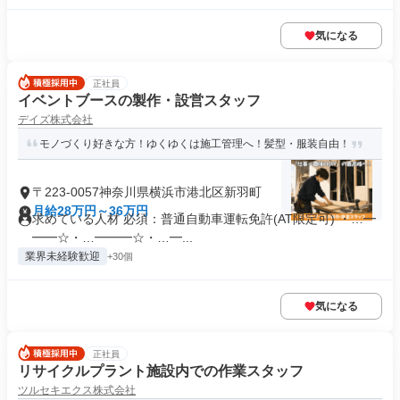
気になる
正社員
イベントブースの製作・設営スタッフ
デイズ株式会社
モノづくり好きな方！ゆくゆくは施工管理へ！髪型・服装自由！
〒223-0057神奈川県横浜市港北区新羽町
月給28万円～36万円
求めている人材 必須：普通自動車運転免許(AT限定可) ・…━
━━☆・…━━━☆・…━...
業界未経験歓迎
+30個
気になる
正社員
リサイクルプラント施設内での作業スタッフ
ツルセキエクス株式会社