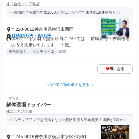
株式会社アイ工務店
前職給与考慮◎年収1000万円以上も可◎年末年始16連休あり
〒220-0012神奈川県横浜市西区
月給35万円～65万円
求めている人材 ⭐提示給与については、 前職給与・役職考慮
のうえ決定いたします。 ＊職...
歩合給あり
ランチタイム
+23個
気になる
この企業の類似求人を見る
正社員
解体現場ドライバー
株式会社清水組
ステップアップを目指すなら✨資格支援＆昇給充実！運搬が7割⭐
〒245-0016神奈川県横浜市泉区和泉町