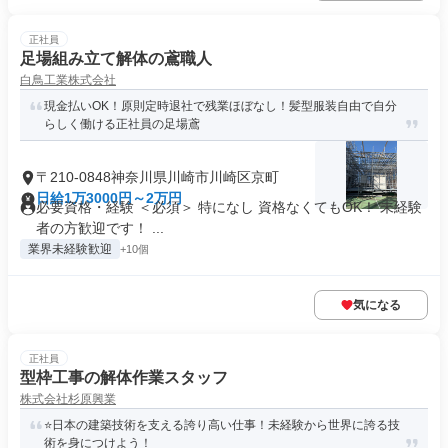
正社員
足場組み立て解体の鳶職人
白鳥工業株式会社
現金払いOK！原則定時退社で残業ほぼなし！髪型服装自由で自分
らしく働ける正社員の足場鳶
〒210-0848神奈川県川崎市川崎区京町
日給1万3000円～2万円
必要資格・経験 ＜必須＞ 特になし 資格なくてもOK！ 未経験
者の方歓迎です！ ...
業界未経験歓迎
+10個
気になる
正社員
型枠工事の解体作業スタッフ
株式会社杉原興業
⭐日本の建築技術を支える誇り高い仕事！未経験から世界に誇る技
術を身につけよう！