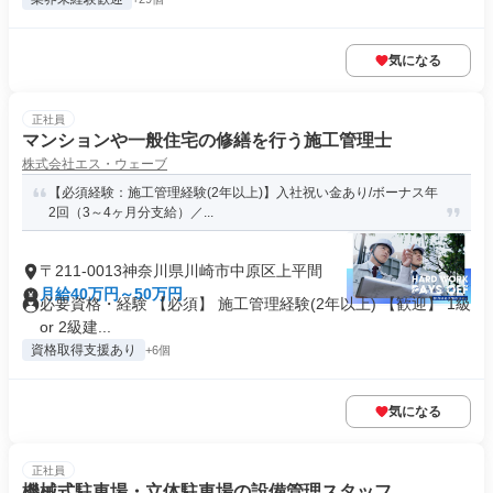
気になる
正社員
マンションや一般住宅の修繕を行う施工管理士
株式会社エス・ウェーブ
【必須経験：施工管理経験(2年以上)】入社祝い金あり/ボーナス年
2回（3～4ヶ月分支給）／...
〒211-0013神奈川県川崎市中原区上平間
月給40万円～50万円
必要資格・経験 【必須】 施工管理経験(2年以上) 【歓迎】 1級
or 2級建...
資格取得支援あり
+6個
気になる
正社員
機械式駐車場・立体駐車場の設備管理スタッフ