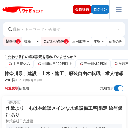
会員登録
ログイン
職種・キーワードから探す
勤務地
職種
こだわり条件
雇用形態
年収
新着のみ
1
1
こだわり条件の追加設定を忘れていませんか？
土日祝休み
年間休日120日以上
完全週休2日制
学歴
神奈川県、建設・土木・施工、服装自由の転職・求人情報
290
件
1
〜
100
件目を表示中
関連度順
新着順
詳細表示
業務委託
作業より、もはや雑談メインな水道設備工事|限定 給与保
証あり
株式会社日光建設