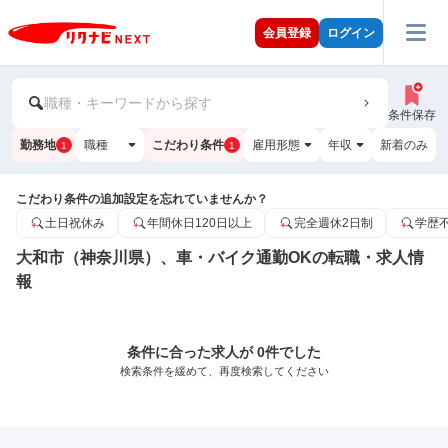
会員登録
ログイン
職種・キーワードから探す
条件保存
勤務地
職種
こだわり条件
雇用形態
年収
新着のみ
1
1
こだわり条件の追加設定を忘れていませんか？
土日祝休み
年間休日120日以上
完全週休2日制
学歴
大和市（神奈川県）、車・バイク通勤OKの転職・求人情
報
条件に合った求人が 0件でした
検索条件を緩めて、再度検索してください