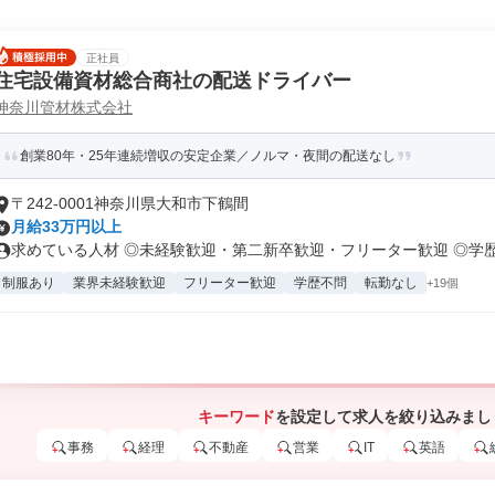
正社員
住宅設備資材総合商社の配送ドライバー
神奈川管材株式会社
創業80年・25年連続増収の安定企業／ノルマ・夜間の配送なし
〒242-0001神奈川県大和市下鶴間
月給33万円以上
求めている人材 ◎未経験歓迎・第二新卒歓迎・フリーター歓迎 ◎学歴不
制服あり
業界未経験歓迎
フリーター歓迎
学歴不問
転勤なし
+19個
キーワード
を設定して求人を絞り込みまし
事務
経理
不動産
営業
IT
英語