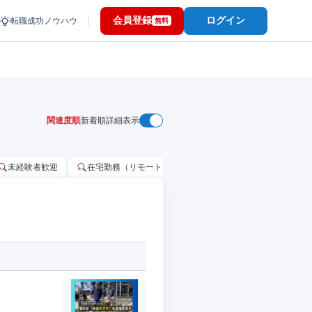
会員登録
ログイン
転職成功ノウハウ
無料
関連度順
新着順
詳細表示
未経験者歓迎
在宅勤務（リモートワーク）OK
家賃補助・住宅手当