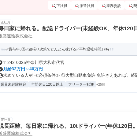
正社員
派遣社員
業務委託
契
正社員
毎日家に帰れる。配送ドライバー(未経験OK、年休120日
飯盛運輸株式会社
✅賞与年3回✅頑張り次第でどんどん稼げる✅平均退社時間17時
〒242-0025神奈川県大和市代官
月給32万円～40万円
求めている人材 ≪必須条件≫ ◎大型自動車免許 免許さえあれば、経験.
業界未経験歓迎
年間休日120日以上
フリーター歓迎
+25個
正社員
脱長距離。毎日家に帰れる。10tドライバー(年休120日。
飯盛運輸株式会社