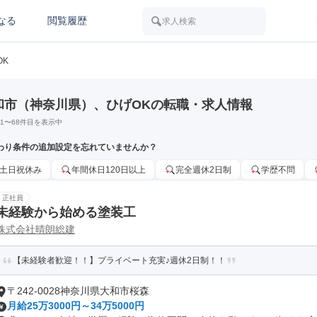
なる
閲覧履歴
求人検索
OK
和市（神奈川県）、ひげOKの転職・求人情報
1
〜
68
件目を表示中
わり条件の追加設定を忘れていませんか？
土日祝休み
年間休日120日以上
完全週休2日制
学歴不問
正社員
未経験から始める塗装工
株式会社晴朗総建
【未経験者歓迎！！】プライベート充実♪週休2日制！！
〒242-0028神奈川県大和市桜森
月給25万3000円～34万5000円