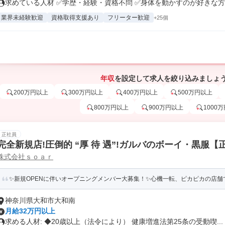
求めている人材 ✅学歴・経験・資格不問 ✅身体を動かすのが好きな方 ✅
業界未経験歓迎
資格取得支援あり
フリーター歓迎
+25個
年収
を設定して求人を絞り込みましょ
200万円以上
300万円以上
400万円以上
500万円以上
800万円以上
900万円以上
1000
正社員
完全新規店!圧倒的 “厚 待 遇”!ガルバのボーイ・黒服
株式会社ｓｏａｒ
✨新規OPENに伴いオープニングメンバー大募集！✨心機一転、ピカピカの店舗で
神奈川県大和市大和南
月給32万円以上
求める人材: ◆20歳以上（法令により） 健康増進法第25条の受動喫...