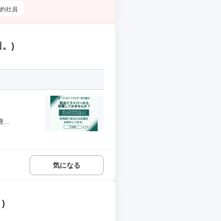
約社員
。)
..
気になる
)