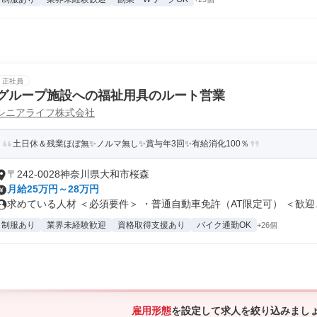
正社員
グループ施設への福祉用具のルート営業
シニアライフ株式会社
土日休＆残業ほぼ無✨ノルマ無し✨賞与年3回✨有給消化100％
〒242-0028神奈川県大和市桜森
月給25万円～28万円
求めている人材 ＜必須要件＞ ・普通自動車免許（AT限定可） ＜歓迎..
制服あり
業界未経験歓迎
資格取得支援あり
バイク通勤OK
+26個
雇用形態
を設定して求人を絞り込みまし