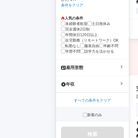
条件をクリア
人気の条件
未経験者歓迎
土日祝休み
完全週休2日制
年間休日120日以上
在宅勤務（リモートワーク）OK
転勤なし
服装自由
年齢不問
学歴不問
語学力を活かせる
雇用形態
年収
すべての条件をクリア
新着のみ
検索