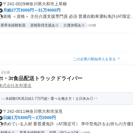
〒242-0029神奈川県大和市上草柳
月給27万3000円～31万4000円
資格 ＜資格＞ 主任介護支援専門員 必須 普通自動車運転免許(AT限定..
業界未経験歓迎
資格取得支援あり
介護休暇あり
+22個
この企業の類似求人を見る
正社員
2t・3t食品配送トラックドライバー
株式会社友和運送
未経験OK高日給1.7万円超✨選べる働き方！土日休み◎
〒242-0011神奈川県大和市深見
日給1万5300円～2万2000円
求めている人材 要普通免許（AT限定可） 準中型免許をお持ちの方優遇 .
制服あり
業界未経験歓迎
副業・WワークOK
+29個