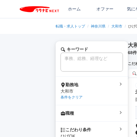
ホーム
オファー
気に
転職・求人トップ
/
神奈川県
/
大和市
/
ひげ
大
キーワード
68
件
こだ
勤務地
大和市
条件をクリア
職種
こだわり条件
ひげOK