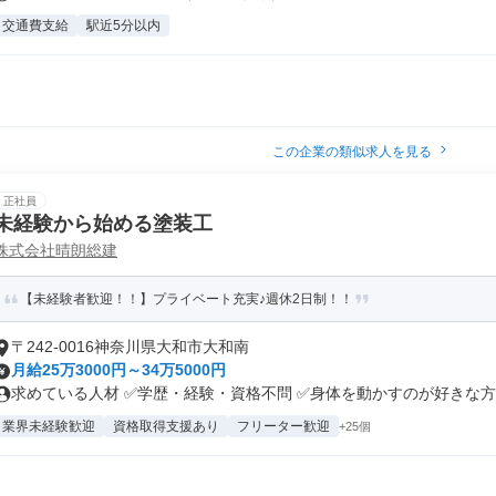
交通費支給
駅近5分以内
この企業の類似求人を見る
正社員
未経験から始める塗装工
株式会社晴朗総建
【未経験者歓迎！！】プライベート充実♪週休2日制！！
〒242-0016神奈川県大和市大和南
月給25万3000円～34万5000円
求めている人材 ✅学歴・経験・資格不問 ✅身体を動かすのが好きな方 ✅
業界未経験歓迎
資格取得支援あり
フリーター歓迎
+25個