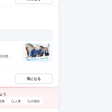
問...
気になる
ょう
総務
人事
中国語