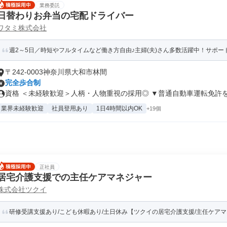
業務委託
日替わりお弁当の宅配ドライバー
ワタミ株式会社
週2～5日／時短やフルタイムなど働き方自由♪主婦(夫)さん多数活躍中！サポート
〒242-0003神奈川県大和市林間
完全歩合制
資格 ＜未経験歓迎＞人柄・人物重視の採用◎ ▼普通自動車運転免許をお
業界未経験歓迎
社員登用あり
1日4時間以内OK
+19個
正社員
居宅介護支援での主任ケアマネジャー
株式会社ツクイ
研修受講支援あり/こども休暇あり/土日休み【ツクイの居宅介護支援/主任ケア