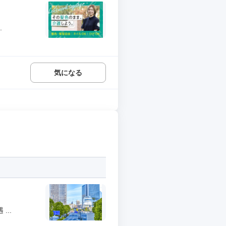
.
気になる
..