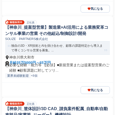
気になる
正社員
【神奈川_提案型営業】製造業×AI活用による業務変革コ
ンサル事業の営業 その他組込/制御設計/開発
SOLIZE PARTNERS株式会社
独自の3D・XR技術とAIを掛け合わせ、顧客の課題特定から導入ま
で導くコンサル営業を募集。...
神奈川県大和市
月給35万5000円～65万円
必要な経験・能力等 【必須】■新規営業または提案型営業のご
経験 ■顧客課題に対してソリ...
業界未経験歓迎
+8個
気になる
正社員
【神奈川_筐体設計/3D CAD_請負案件配属_自動車/自動
車部品/家電等_リーダー】 機構設計