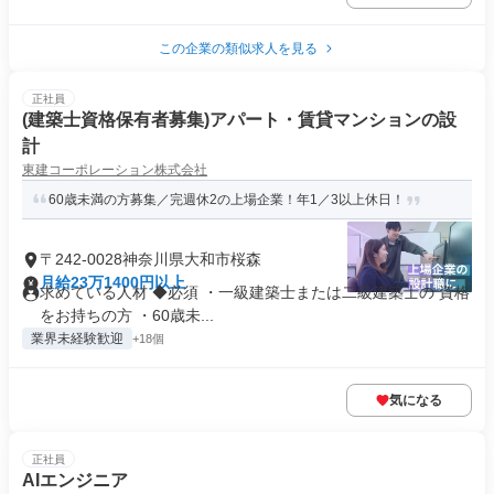
この企業の類似求人を見る
正社員
(建築士資格保有者募集)アパート・賃貸マンションの設
計
東建コーポレーション株式会社
60歳未満の方募集／完週休2の上場企業！年1／3以上休日！
〒242-0028神奈川県大和市桜森
月給23万1400円以上
求めている人材 ◆必須 ・一級建築士または二級建築士の 資格
をお持ちの方 ・60歳未...
業界未経験歓迎
+18個
気になる
正社員
AIエンジニア