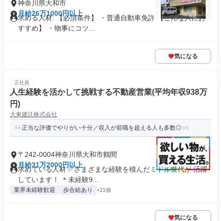
神奈川県大和市
月給26万1000円以上
求める人材: 【必須条件】 ・普通自動車免許 【こんな人にお
すすめ】 ・物事にコツ...
気になる
正社員
人生経験を活かして挑戦する不動産営業(平均年収938万
円)
大東建託株式会社
正当な評価でやりがい十分／収入が前職を超える人も多数◎
〒242-0004神奈川県大和市鶴間
月給31万2000円以上
求めている人材 ✅さまざまな経験を積んだミドル世代が 活躍
しています！ ＊未経験9...
業界未経験歓迎
歩合給あり
+21個
気になる