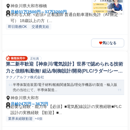
神奈川県大和市柳橋
月給31万2500円～37万3200円
求める人材: <必須> 正看護師 普通自動車運転免許（AT限定
可） 18歳以上の方（...
即日勤務OK
交通費支給
気になる
正社員
第二新卒歓迎【神奈川/電気設計】世界で認められる技術
力と信頼/転勤無! 組込/制御設計/開発(PLC/ラダー/シーケ
テクノアルファ株式会社
ンス制御)
半導体製造装置/電子材料/船舶関連製品/理化学機器/の製造・輸入販
売の当社にて、半導体製造...
神奈川県大和市
月給24万円～36万円
必要な経験・能力等 【必須】■電気配線設計の実務経験■PLC
設計の実務経験 【歓迎】■...
業界未経験歓迎
+4個