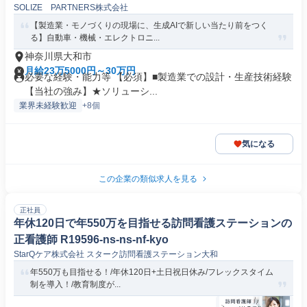
SOLIZE PARTNERS株式会社
【製造業・モノづくりの現場に、生成AIで新しい当たり前をつく
る】自動車・機械・エレクトロニ...
神奈川県大和市
月給23万5000円～30万円
必要な経験・能力等 【必須】■製造業での設計・生産技術経験
【当社の強み】★ソリューシ...
業界未経験歓迎
+8個
気になる
この企業の類似求人を見る
正社員
年休120日で年550万を目指せる訪問看護ステーションの
正看護師 R19596-ns-ns-nf-kyo
StarQケア株式会社 スターク訪問看護ステーション大和
年550万も目指せる！/年休120日+土日祝日休み/フレックスタイム
制を導入！/教育制度が...