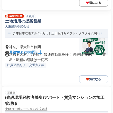
気になる
正社員
土地活用の提案営業
大東建託株式会社
【1年目年収モデル700万円】土日祝休み＆フレックスタイム制♪
神奈川県大和市鶴間
月給30万2000円以上
求める人材: 《必須》 普通自動車免許 ◇未経験者歓迎！ ◇業
界・職種の経験は一切不...
社員登用あり
交通費支給
気になる
正社員
(建設現場経験者募集)アパート・賃貸マンションの施工
管理職
東建コーポレーション株式会社