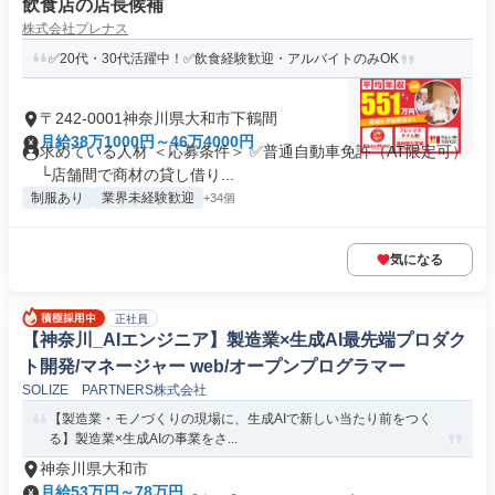
飲食店の店長候補
株式会社プレナス
✅20代・30代活躍中！✅飲食経験歓迎・アルバイトのみOK
〒242-0001神奈川県大和市下鶴間
月給38万1000円～46万4000円
求めている人材 ＜応募条件＞ ✅普通自動車免許（AT限定可）
└店舗間で商材の貸し借り...
制服あり
業界未経験歓迎
+34個
気になる
正社員
【神奈川_AIエンジニア】製造業×生成AI最先端プロダク
ト開発/マネージャー web/オープンプログラマー
SOLIZE PARTNERS株式会社
【製造業・モノづくりの現場に、生成AIで新しい当たり前をつく
る】製造業×生成AIの事業をさ...
神奈川県大和市
月給53万円～78万円