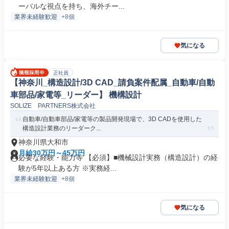
ーバルな視点を持ち、海外チー...
業界未経験歓迎
+8個
気になる
正社員
【神奈川_構造設計/3D CAD_請負案件配属_自動車/自動
車部品/家電等_リーダー】 機構設計
SOLIZE PARTNERS株式会社
自動車/自動車部品/家電等の製品開発現場で、3D CADを使用した
構造設計業務のリーダーク...
神奈川県大和市
月給30万円～45万円
必要な経験・能力等 【必須】■機械設計実務（構造設計）の経
験が5年以上ある方 ※実務経...
業界未経験歓迎
+8個
気になる