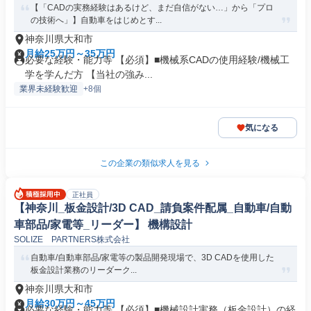
【「CADの実務経験はあるけど、まだ自信がない…」から「プロ
の技術へ」】自動車をはじめとす...
神奈川県大和市
月給25万円～35万円
必要な経験・能力等 【必須】■機械系CADの使用経験/機械工
学を学んだ方 【当社の強み...
業界未経験歓迎
+8個
気になる
この企業の類似求人を見る
正社員
【神奈川_板金設計/3D CAD_請負案件配属_自動車/自動
車部品/家電等_リーダー】 機構設計
SOLIZE PARTNERS株式会社
自動車/自動車部品/家電等の製品開発現場で、3D CADを使用した
板金設計業務のリーダーク...
神奈川県大和市
月給30万円～45万円
必要な経験・能力等 【必須】■機械設計実務（板金設計）の経