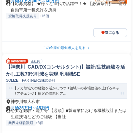
月給31万2000円～60万円
【応募資格】 ★様々な世代で活躍中！★ 【必須条件】 ・普通
自動車第一種免許を所持...
資格取得支援あり
+16個
気になる
この企業の類似求人を見る
正社員
【神奈川_CAD/DXコンサルタント)】設計/生技経験を活
かし工数70%削減を実現 汎用機SE
SOLIZE PARTNERS株式会社
【メカ領域での経験を活かしつつIT領域への市場価値を上げるキャ
リアチェンジ】顧客の課題ヒア...
神奈川県大和市
月給25万円～45万円
必要な経験・能力等 【必須】■製造業における機械設計または
生産技術などのご経験 【当社...
業界未経験歓迎
+8個