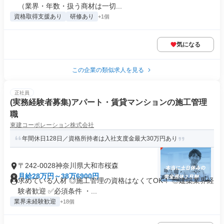
（業界・年数・扱う商材は一切...
資格取得支援あり
研修あり
+1個
気になる
この企業の類似求人を見る
正社員
(実務経験者募集)アパート・賃貸マンションの施工管理
職
東建コーポレーション株式会社
年間休日128日／資格所持者は入社支度金最大30万円あり
〒242-0028神奈川県大和市桜森
月給28万円～38万6900円
求めている人材 ◎施工管理の資格はなくてOK！ ◎建築業界経
験者歓迎 ✅必須条件 ・...
業界未経験歓迎
+18個