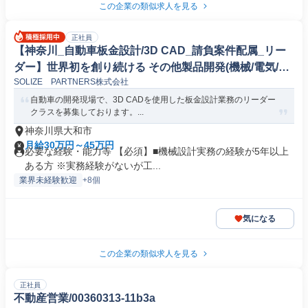
この企業の類似求人を見る
正社員
【神奈川_自動車板金設計/3D CAD_請負案件配属_リー
ダー】世界初を創り続ける その他製品開発(機械/電気/電
SOLIZE PARTNERS株式会社
子製品専門職)
自動車の開発現場で、3D CADを使用した板金設計業務のリーダー
クラスを募集しております。...
神奈川県大和市
月給30万円～45万円
必要な経験・能力等 【必須】■機械設計実務の経験が5年以上
ある方 ※実務経験がないが工...
業界未経験歓迎
+8個
気になる
この企業の類似求人を見る
正社員
不動産営業/00360313-11b3a