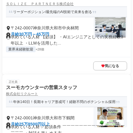
ＳＯＬＩＺＥ ＰＡＲＴＮＥＲＳ株式会社
リーダーポジション/最先端のAI技術で未来を創る
〒242-0007神奈川県大和市中央林間
月給30万円～45万円
求めている人材 【必須】 ・AIエンジニアとしての実務経験3
年以上 ・LLMを活用した...
業界未経験歓迎
+28個
気になる
正社員
スーモカウンターの営業スタッフ
株式会社リクルート
年休140日！長期キャリア形成可！経験不問のポテンシャル採用
〒242-0001神奈川県大和市下鶴間
月給25万8500円以上
求めている人材 ✅必須条件 ￣￣￣￣￣￣￣￣￣￣￣￣￣￣￣