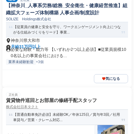
【神奈川_人事系労務/総務_安全衛生・健康経営推進】組
織拡大フェーズ体制構築 人事企画/制度設計
SOLIZE Holdings株式会社
【従業員の健康と安全を守り、ワークエンゲージメント向上につな
がる仕組みづくりをリード】事業...
神奈川県大和市
月給31万円以上
必要な経験・能力等 【いずれか2つ以上必須】■従業員規模10
0名以上の事業会社における...
業界未経験歓迎
+3個
気になる
正社員
賃貸物件巡回とお部屋の修繕手配スタッフ
株式会社日本タクト
【普通自動車免許必須】未経験OK／年休125日／賞与年3回／社用
車貸与／営業・クレーム対応...