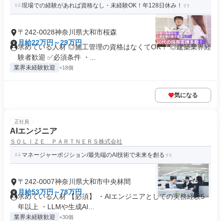
現場での経験があれば資格なし・未経験OK！年128日休み！
〒242-0028神奈川県大和市桜森
月給22万円～29万円
求めている人材 ◎施工管理の資格はなくてOK！ ◎建築業界経
験者歓迎 ✅必須条件 ・...
業界未経験歓迎
+18個
気になる
正社員
AIエンジニア
ＳＯＬＩＺＥ ＰＡＲＴＮＥＲＳ株式会社
マネージャーポジション/最先端のAI技術で未来を創る
〒242-0007神奈川県大和市中央林間
月給53万円～78万円
求めている人材 【必須】 ・AIエンジニアとしての実務経験5
年以上 ・LLMや生成AI...
業界未経験歓迎
+30個