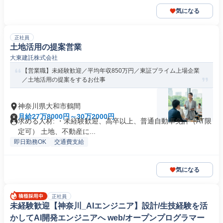
気になる
正社員
土地活用の提案営業
大東建託株式会社
【営業職】未経験歓迎／平均年収850万円／東証プライム上場企業
／土地活用の提案をするお仕事
神奈川県大和市鶴間
月給27万8000円～30万2000円
求める人材: ・未経験歓迎、高卒以上、普通自動車免許（AT限
定可） 土地、不動産に...
即日勤務OK
交通費支給
気になる
正社員
未経験歓迎【神奈川_AIエンジニア】設計/生技経験を活
かしてAI開発エンジニアへ web/オープンプログラマー