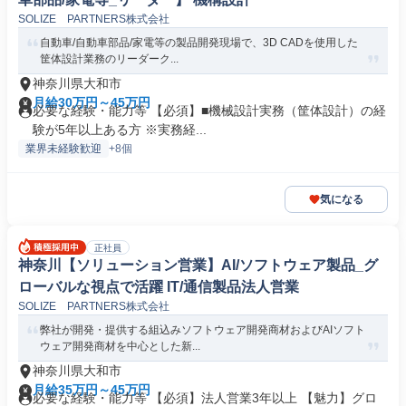
SOLIZE PARTNERS株式会社
自動車/自動車部品/家電等の製品開発現場で、3D CADを使用した
筐体設計業務のリーダーク...
神奈川県大和市
月給30万円～45万円
必要な経験・能力等 【必須】■機械設計実務（筐体設計）の経
験が5年以上ある方 ※実務経...
業界未経験歓迎
+8個
気になる
正社員
神奈川【ソリューション営業】AI/ソフトウェア製品_グ
ローバルな視点で活躍 IT/通信製品法人営業
SOLIZE PARTNERS株式会社
弊社が開発・提供する組込みソフトウェア開発商材およびAIソフト
ウェア開発商材を中心とした新...
神奈川県大和市
月給35万円～45万円
必要な経験・能力等 【必須】法人営業3年以上 【魅力】グロ