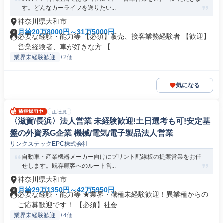
す。どんなカーライフを送りたい...
神奈川県大和市
月給20万8000円～31万5000円
必要な経験・能力等 【必須】販売、接客業務経験者 【歓迎】
営業経験者、車が好きな方 【...
業界未経験歓迎
+2個
気になる
正社員
〈滋賀/長浜〉法人営業 未経験歓迎!土日選考も可!安定基
盤の外資系G企業 機械/電気/電子製品法人営業
リンクステックEPC株式会社
自動車・産業機器メーカー向けにプリント配線板の提案営業をお任
せします。既存顧客へのルート営...
神奈川県大和市
月給29万1350円～42万5950円
必要な経験・能力等 ★業界・職種未経験歓迎！異業種からの
ご応募歓迎です！ 【必須】社会...
業界未経験歓迎
+4個