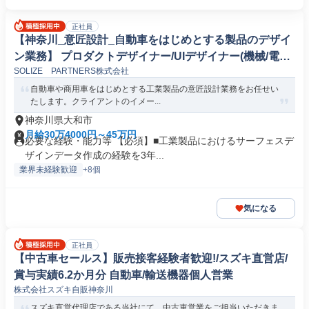
正社員
【神奈川_意匠設計_自動車をはじめとする製品のデザイ
ン業務】 プロダクトデザイナー/UIデザイナー(機械/電気/
SOLIZE PARTNERS株式会社
電子製品専門職)
自動車や商用車をはじめとする工業製品の意匠設計業務をお任せい
たします。クライアントのイメー...
神奈川県大和市
月給30万4000円～45万円
必要な経験・能力等 【必須】■工業製品におけるサーフェスデ
ザインデータ作成の経験を3年...
業界未経験歓迎
+8個
気になる
正社員
【中古車セールス】販売接客経験者歓迎!/スズキ直営店/
賞与実績6.2か月分 自動車/輸送機器個人営業
株式会社スズキ自販神奈川
スズキ直営代理店である当社にて、中古車営業をご担当いただきま