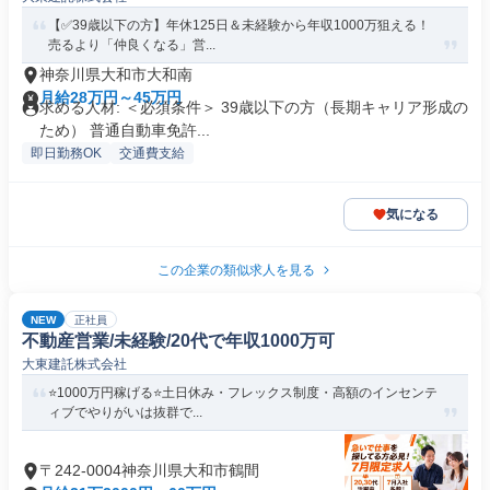
【✅39歳以下の方】年休125日＆未経験から年収1000万狙える！
売るより「仲良くなる」営...
神奈川県大和市大和南
月給28万円～45万円
求める人材: ＜必須条件＞ 39歳以下の方（長期キャリア形成の
ため） 普通自動車免許...
即日勤務OK
交通費支給
気になる
この企業の類似求人を見る
NEW
正社員
不動産営業/未経験/20代で年収1000万可
大東建託株式会社
⭐️1000万円稼げる⭐️土日休み・フレックス制度・高額のインセンテ
ィブでやりがいは抜群で...
〒242-0004神奈川県大和市鶴間