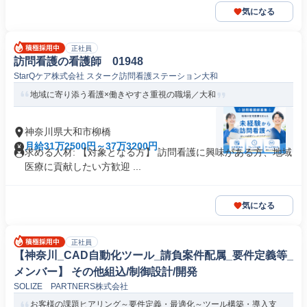
気になる
正社員
訪問看護の看護師 01948
StarQケア株式会社 スターク訪問看護ステーション大和
地域に寄り添う看護×働きやすさ重視の職場／大和
神奈川県大和市柳橋
月給31万2500円～37万3200円
求める人材: 【対象となる方】 訪問看護に興味がある方、地域
医療に貢献したい方歓迎 ...
気になる
正社員
【神奈川_CAD自動化ツール_請負案件配属_要件定義等_
メンバー】 その他組込/制御設計/開発
SOLIZE PARTNERS株式会社
お客様の課題ヒアリング～要件定義・最適化～ツール構築・導入支