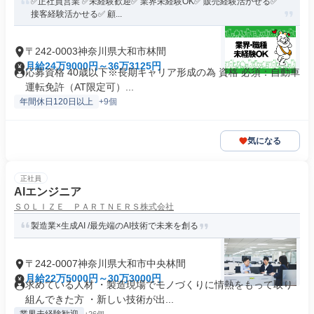
✅正社員営業 ✅未経験歓迎✅ 業界未経験OK✅ 販売経験活かせる✅
接客経験活かせる✅ 顧...
〒242-0003神奈川県大和市林間
月給24万9000円～36万3125円
応募資格 40歳以下※長期キャリア形成の為 資格 必須：自動車
運転免許（AT限定可）...
年間休日120日以上
+9個
気になる
正社員
AIエンジニア
ＳＯＬＩＺＥ ＰＡＲＴＮＥＲＳ株式会社
製造業×生成AI /最先端のAI技術で未来を創る
〒242-0007神奈川県大和市中央林間
月給22万5000円～30万3000円
求めている人材 ・製造現場でモノづくりに情熱をもって取り
組んできた方 ・新しい技術が出...