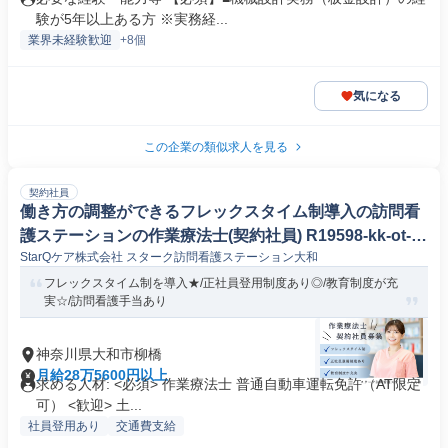
験が5年以上ある方 ※実務経...
業界未経験歓迎
+8個
気になる
この企業の類似求人を見る
契約社員
働き方の調整ができるフレックスタイム制導入の訪問看
護ステーションの作業療法士(契約社員) R19598-kk-ot-nf
StarQケア株式会社 スターク訪問看護ステーション大和
-nor
フレックスタイム制を導入★/正社員登用制度あり◎/教育制度が充
実☆/訪問看護手当あり
神奈川県大和市柳橋
月給28万5600円以上
求める人材: <必須> 作業療法士 普通自動車運転免許（AT限定
可） <歓迎> 土...
社員登用あり
交通費支給