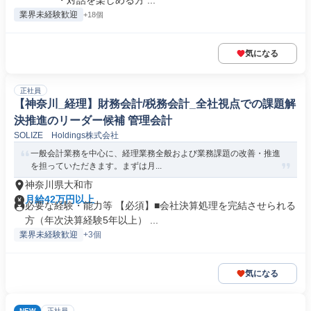
￣￣￣ ・対話を楽しめる方 ...
業界未経験歓迎
+18個
気になる
正社員
【神奈川_経理】財務会計/税務会計_全社視点での課題解
決推進のリーダー候補 管理会計
SOLIZE Holdings株式会社
一般会計業務を中心に、経理業務全般および業務課題の改善・推進
を担っていただきます。まずは月...
神奈川県大和市
月給42万円以上
必要な経験・能力等 【必須】■会社決算処理を完結させられる
方（年次決算経験5年以上） ...
業界未経験歓迎
+3個
気になる
NEW
正社員