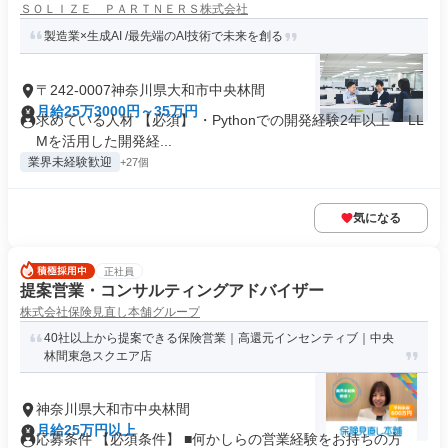
ＳＯＬＩＺＥ ＰＡＲＴＮＥＲＳ株式会社
製造業×生成AI /最先端のAI技術で未来を創る
〒242-0007神奈川県大和市中央林間
月給25万3000円～35万円
求めている人材 【必須】 ・Pythonでの開発経験2年以上 ・LL
Mを活用した開発経...
業界未経験歓迎
+27個
気になる
正社員
提案営業・コンサルティングアドバイザー
株式会社保険見直し本舗グループ
40社以上から提案できる保険営業｜高還元インセンティブ｜中央
林間東急スクエア店
神奈川県大和市中央林間
月給25万円以上
応募条件 【必須条件】 ■何かしらの営業経験をお持ちの方