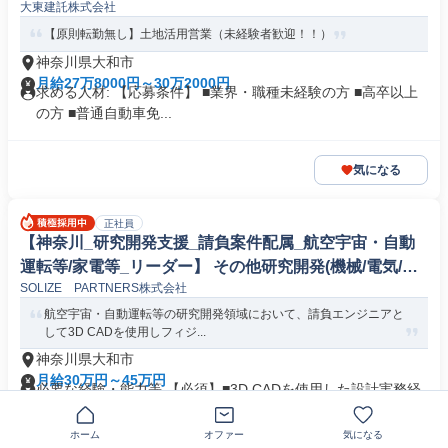
大東建託株式会社
【原則転勤無し】土地活用営業（未経験者歓迎！！）
神奈川県大和市
月給27万8000円～30万2000円
求める人材: 【応募条件】 ■業界・職種未経験の方 ■高卒以上
の方 ■普通自動車免...
気になる
正社員
【神奈川_研究開発支援_請負案件配属_航空宇宙・自動
運転等/家電等_リーダー】 その他研究開発(機械/電気/電
SOLIZE PARTNERS株式会社
子製品専門職)
航空宇宙・自動運転等の研究開発領域において、請負エンジニアと
して3D CADを使用しフィジ...
神奈川県大和市
月給30万円～45万円
必要な経験・能力等 【必須】■3D CADを使用した設計実務経
験：10年以上(CATI...
業界未経験歓迎
+8個
ホーム
オファー
気になる