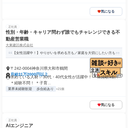
気になる
正社員
性別・年齢・キャリア問わず誰でもチャレンジできる不
動産営業職
大東建託株式会社
【女性活躍中！】やりがいを求める方も／家庭を大切にしたい方も
〒242-0004神奈川県大和市鶴間
月給31万2000円以上
求めている人材 ✅30代・40代女性が活躍中！ ＊未経験9割！
＊経験不問！ ＊子育...
業界未経験歓迎
歩合給あり
+21個
気になる
正社員
AIエンジニア