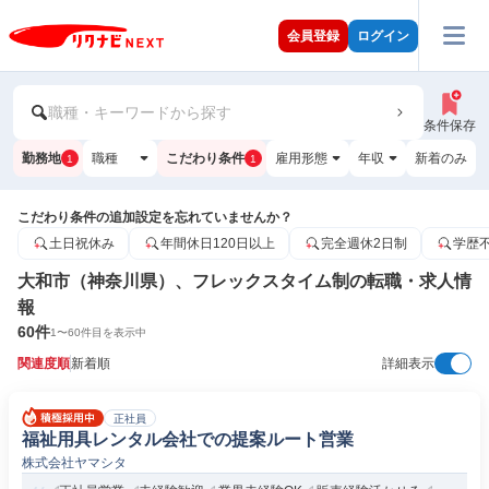
会員登録
ログイン
職種・キーワードから探す
条件保存
勤務地
職種
こだわり条件
雇用形態
年収
新着のみ
1
1
こだわり条件の追加設定を忘れていませんか？
土日祝休み
年間休日120日以上
完全週休2日制
学歴
大和市（神奈川県）、フレックスタイム制の転職・求人情
報
60
件
1
〜
60
件目を表示中
関連度順
新着順
詳細表示
正社員
福祉用具レンタル会社での提案ルート営業
株式会社ヤマシタ