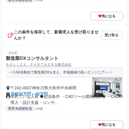
業界未経験歓迎
+26個
気になる
この条件を保存して、新着求人を受け取りませ
受け取る
んか？
正社員
製造業DXコンサルタント
ＳＯＬＩＺＥ ＰＡＲＴＮＥＲＳ株式会社
CAD自動化で製造業DXを支え、市場価値の高いエンジニアへ
〒242-0007神奈川県大和市中央林間
月給30万円～45万円
求めている人材 ◆必須条件 ・CADツール開発経験者 ・CADの
導入・設計支援・コンサ...
業界未経験歓迎
+26個
気になる