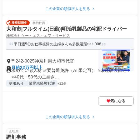
この企業の類似求人を見る
契約社員
大和市|フルタイム(日勤)|明治乳製品の宅配ドライバー
株式会社ケー・エス・エフ・サービス
平日週5◎お仕事復帰の主婦さんも多数活躍中！008
〒242-0025神奈川県大和市代官
月給22万円以上
求めている人材 ✅要普通免許（AT限定可） ⭐未経験大歓迎！
⭐40代・50代の主婦さ...
制服あり
業界未経験歓迎
+22個
気になる
この企業の類似求人を見る
正社員
調剤事務