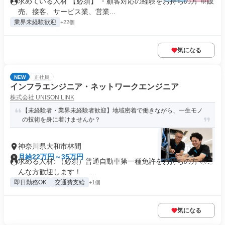
求めている人材 【必須】 ・顧客対応の経験をお持ちの方 ※販
売、接客、サービス業、営業...
業界未経験歓迎
+22個
気になる
NEW
正社員
インフラエンジニア・ネットワークエンジニア
株式会社 UNISON LINK
【未経験者・業界未経験者歓迎】地域密着で働きながら、一生モノ
の技術を身に着けませんか？
神奈川県大和市林間
月給22万円～35万円
求める人材: （必須）普通自動車第一種免許をお持ちの方 ◎こ
んな方歓迎します！ ...
即日勤務OK
交通費支給
+1個
気になる