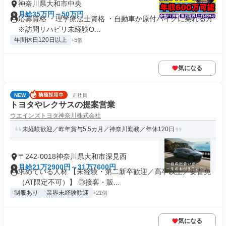
神奈川県大和市中央
月給35万円～50万円
応募資格 ・理学療法士資格 ・自動車か原付バイクに乗れる方
※訪問リハビリ未経験O...
年間休日120日以上
+5個
気になる
NEW
正社員
トヨタやレクサスの提案営業
ウエインズトヨタ神奈川株式会社
未経験歓迎／昨年賞与5.5カ月／神奈川勤務／年休120日
〒242-0018神奈川県大和市深見西
月給21万2900円～31万7600円
求めている人材 【未経験・第二新卒歓迎／高卒以上／要普免
（AT限定不可）】 ◎接客・販...
制服あり
業界未経験歓迎
+21個
気になる