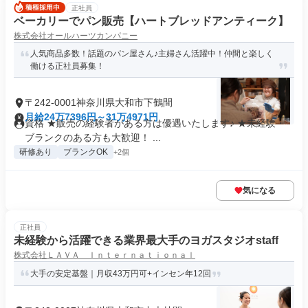
正社員
ベーカリーでパン販売【ハートブレッドアンティーク】
株式会社オールハーツカンパニー
人気商品多数！話題のパン屋さん♪主婦さん活躍中！仲間と楽しく
働ける正社員募集！
〒242-0001神奈川県大和市下鶴間
月給24万7396円～31万4971円
資格 ★販売の経験者がある方は優遇いたします♪ ★未経験・
ブランクのある方も大歓迎！ ...
研修あり
ブランクOK
+2個
気になる
正社員
未経験から活躍できる業界最大手のヨガスタジオstaff
株式会社ＬＡＶＡ Ｉｎｔｅｒｎａｔｉｏｎａｌ
大手の安定基盤｜月収43万円可+インセン年12回