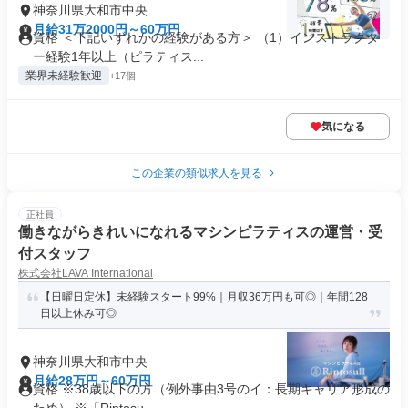
神奈川県大和市中央
月給31万2000円～60万円
資格 ＜下記いずれかの経験がある方＞ （1）インストラクタ
ー経験1年以上（ピラティス...
業界未経験歓迎
+17個
気になる
この企業の類似求人を見る
正社員
働きながらきれいになれるマシンピラティスの運営・受
付スタッフ
株式会社LAVA International
【日曜日定休】未経験スタート99%｜月収36万円も可◎｜年間128
日以上休み可◎
神奈川県大和市中央
月給28万円～60万円
資格 ※38歳以下の方（例外事由3号のイ：長期キャリア形成の