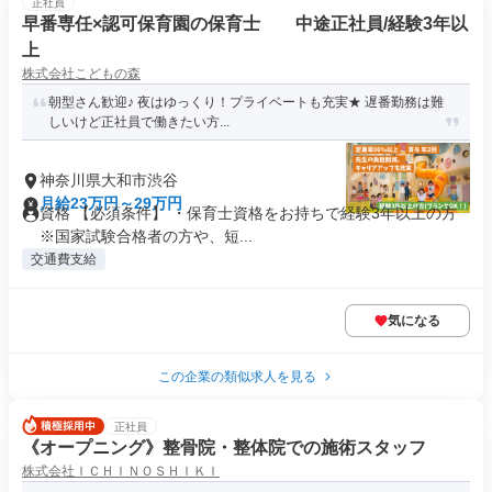
正社員
早番専任×認可保育園の保育士 中途正社員/経験3年以
上
株式会社こどもの森
朝型さん歓迎♪ 夜はゆっくり！プライベートも充実★ 遅番勤務は難
しいけど正社員で働きたい方...
神奈川県大和市渋谷
月給23万円～29万円
資格 【必須条件】 ・保育士資格をお持ちで経験3年以上の方
※国家試験合格者の方や、短...
交通費支給
気になる
この企業の類似求人を見る
正社員
《オープニング》整骨院・整体院での施術スタッフ
株式会社ＩＣＨＩＮＯＳＨＩＫＩ