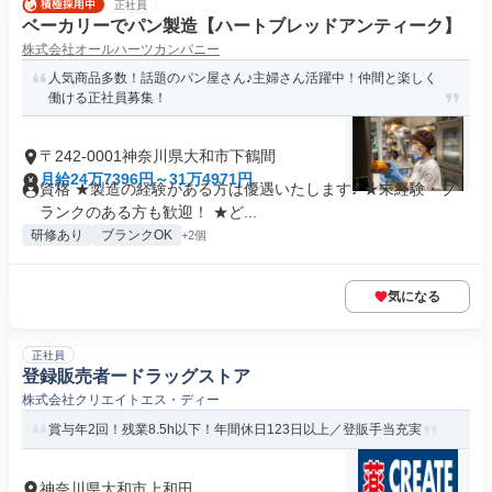
正社員
ベーカリーでパン製造【ハートブレッドアンティーク】
株式会社オールハーツカンパニー
人気商品多数！話題のパン屋さん♪主婦さん活躍中！仲間と楽しく
働ける正社員募集！
〒242-0001神奈川県大和市下鶴間
月給24万7396円～31万4971円
資格 ★製造の経験がある方は優遇いたします♪ ★未経験・ブ
ランクのある方も歓迎！ ★ど...
研修あり
ブランクOK
+2個
気になる
正社員
登録販売者ードラッグストア
株式会社クリエイトエス・ディー
賞与年2回！残業8.5h以下！年間休日123日以上／登販手当充実
神奈川県大和市上和田