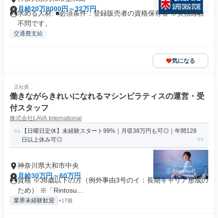
月給20万8000円～32万円
求める人材: ■必須条件：登録販売者の資格保有者 ※実務経験
不問です。
交通費支給
気になる
正社員
働きながらきれいになれるマシンピラティスの運営・受
付スタッフ
株式会社LAVA International
【日曜日定休】未経験スタート99%｜月収38万円も可◎｜年間128
日以上休み可◎
神奈川県大和市中央
月給30万円～60万円
資格 ※38歳以下の方（例外事由3号のイ：長期キャリア形成の
ため） ※「Rintosu...
業界未経験歓迎
+17個