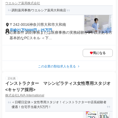
ウエルシア薬局株式会社
調剤薬局事務/ウエルシア薬局大和南店
〒242-0016神奈川県大和市大和南
月給21万5000円～25万円
応募条件 調剤事務または医療事務の実務経験が1年以上ある方
基本的なPCスキル ＜下...
気になる
この企業の類似求人を見る
正社員
インストラクター マシンピラティス女性専用スタジオ
<キャリア採用>
株式会社LAVA International
＜日曜日定休＞女性専用スタジオ！インストラクターや店長経験者
優遇！住宅手当最大5万円！