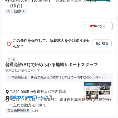
求める人材: 【必須条件】 * 普通自動車免許(ＡＴ限定可) 【歓
迎条件】 *...
即日勤務OK
気になる
この条件を保存して、新着求人を受け取りませ
受け取る
んか？
正社員
普通免許(AT)で始められる地域サポートスタッフ
株式会社葬儀のこすもす
未経験歓迎・映画で再注目の業界！1年目で平均年収450万円～
〒242-0005神奈川県大和市西鶴間
月給33万4000円～45万円
求めている人材 【必須条件】 普通自動車運転免許(AT限定可)
※主な移動方法は車で...
業界未経験歓迎
+16個