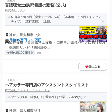
正社員
言語聴覚士(訪問看護の勤務)(公式)
株式会社リスノ
ST年収550万円【県央トップレベル】【基本給３５万円＋インセン
ティブ】【直行直帰】【土日...
神奈川県大和市中央
月給35万円～50万円
応募資格 ・言語聴覚士資格 ・自動車か原付バイクに乗れる方
※訪問リハビリ未経験O...
年間休日120日以上
+5個
気になる
正社員
ヘアカラー専門店のアシスタントスタイリスト
株式会社Ｆａｓｔ Ｂｅａｕｔｙ
ブランクOK・研修あり｜週休2日｜残業・ノルマなし
神奈川県大和市渋谷