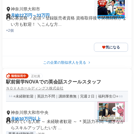
神奈川県大和市
月給22万円～33万円
応募資格 ＜必須＞登録販売者資格 資格取得後で実務経験がな
い方も歓迎！ ＼こんな方...
+2個
気になる
この企業の類似求人を見る
正社員
駅前留学NOVAでの英会話スクールスタッフ
ＮＯＶＡホールディングス株式会社
⭐未経験歓迎｜英語力不問｜講師業務無｜完週２日｜福利厚生◎⭐
神奈川県大和市中央
月給30万円以上
求めている人材 ～ 未経験者歓迎 ～ ＊英語力不問 └働きなが
らスキルアップしたい方 ...