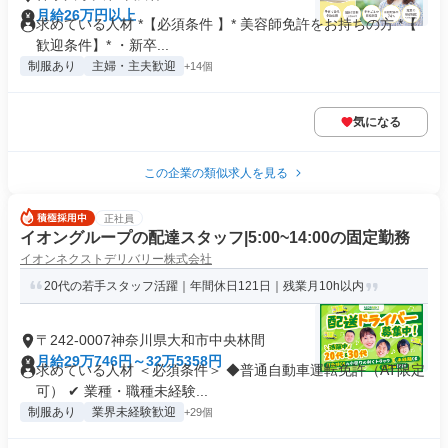
月給26万円以上
求めている人材 *【必須条件 】* 美容師免許をお持ちの方 *【
歓迎条件】* ・新卒...
制服あり
主婦・主夫歓迎
+14個
気になる
この企業の類似求人を見る
正社員
イオングループの配達スタッフ|5:00~14:00の固定勤務
イオンネクストデリバリー株式会社
20代の若手スタッフ活躍｜年間休日121日｜残業月10h以内
〒242-0007神奈川県大和市中央林間
月給29万746円～32万5358円
求めている人材 ＜必須条件＞ ◆普通自動車運転免許（AT限定
可） ✔ 業種・職種未経験...
制服あり
業界未経験歓迎
+29個