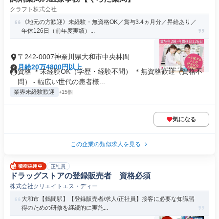
クラフト株式会社
《地元の方歓迎》未経験・無資格OK／賞与3.4ヵ月分／昇給あり／
年休126日（前年度実績）...
〒242-0007神奈川県大和市中央林間
月給20万4800円以上
資格 ＊未経験OK（学歴・経験不問） ＊無資格歓迎（資格不
問） - 幅広い世代の患者様...
業界未経験歓迎
+15個
気になる
この企業の類似求人を見る
正社員
ドラッグストアの登録販売者 資格必須
株式会社クリエイトエス・ディー
大和市【鶴間駅】【登録販売者/求人/正社員】接客に必要な知識習
得のための研修を継続的に実施...