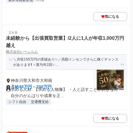
業界未経験歓迎
+25個
気になる
正社員
未経験から【出張買取営業】/2人に1人が年収1,000万円
越え
株式会社いーふらん
＼月収150万円の実績あり✨／高額インセンでさらに稼ぐチャンス
があります❗ ✨賞与年2回✨...
神奈川県大和市大和南
月給40万円～200万円
求める人材: 【求める人物像】 ・人と話すことが好きな方 ・
自分のがんばりや成果を正...
シフト自由
交通費支給
気になる