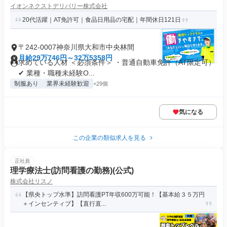
イオンネクストデリバリー株式会社
20代活躍｜AT免許可｜食品日用品の宅配｜年間休日121日
〒242-0007神奈川県大和市中央林間
月給29万746円～32万5358円
求めている人材 ＜必須条件＞ ・普通自動車免許（AT限定可）
✔ 業種・職種未経験O...
制服あり
業界未経験歓迎
+29個
気になる
この企業の類似求人を見る
正社員
理学療法士(訪問看護の勤務)(公式)
株式会社リスノ
【県央トップ水準】訪問看護PT年収600万可能！【基本給３５万円
＋インセンティブ】【直行直...