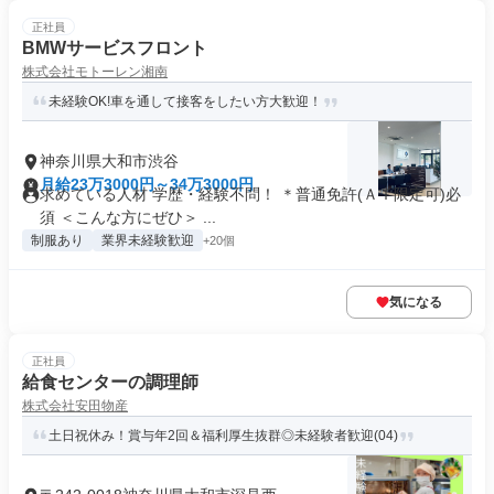
正社員
BMWサービスフロント
株式会社モトーレン湘南
未経験OK!車を通して接客をしたい方大歓迎！
神奈川県大和市渋谷
月給23万3000円～34万3000円
求めている人材 学歴・経験不問！ ＊普通免許(ＡＴ限定可)必
須 ＜こんな方にぜひ＞ ...
制服あり
業界未経験歓迎
+20個
気になる
正社員
給食センターの調理師
株式会社安田物産
土日祝休み！賞与年2回＆福利厚生抜群◎未経験者歓迎(04)