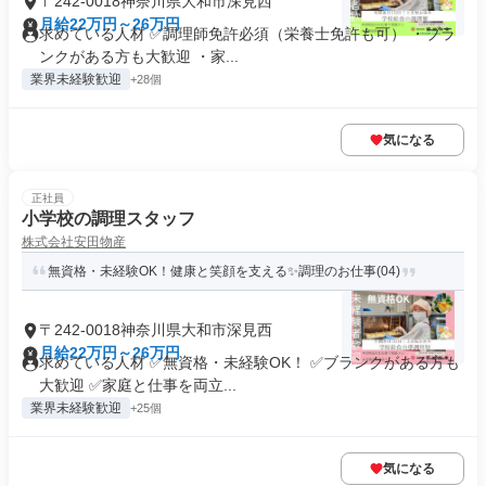
〒242-0018神奈川県大和市深見西
月給22万円～26万円
求めている人材 ✅調理師免許必須（栄養士免許も可） ・ブラ
ンクがある方も大歓迎 ・家...
業界未経験歓迎
+28個
気になる
正社員
小学校の調理スタッフ
株式会社安田物産
無資格・未経験OK！健康と笑顔を支える✨調理のお仕事(04)
〒242-0018神奈川県大和市深見西
月給22万円～26万円
求めている人材 ✅無資格・未経験OK！ ✅ブランクがある方も
大歓迎 ✅家庭と仕事を両立...
業界未経験歓迎
+25個
気になる