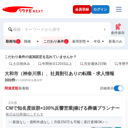
会員登録
ログイン
職種・キーワードから探す
条件保存
勤務地
職種
こだわり条件
雇用形態
年収
新着のみ
1
1
こだわり条件の追加設定を忘れていませんか？
土日祝休み
年間休日120日以上
完全週休2日制
学歴
大和市（神奈川県）、社員割引ありの転職・求人情報
300
件
1
〜
100
件目を表示中
関連度順
新着順
詳細表示
正社員
CMで知名度抜群×100%反響営業|稼げる葬儀プランナー
株式会社葬儀のこすもす
新規なし・資料作成なし｜月収250万も可能｜直行直帰OK♪