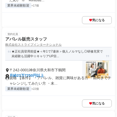
ため） ※「Rintosu...
業界未経験歓迎
+17個
気になる
契約社員
アパレル販売スタッフ
株式会社ストライプインターナショナル
★正社員登用前提★＜年1で7連休＞個人ノルマなし◎研修充実で
未経験も活躍中☆キャリアUP目...
〒242-0001神奈川県大和市下鶴間
月給23万7250円以上
資格 【条件】 ・アパレル、雑貨に興味がある方 ・前向きでチ
ャレンジしてみたい方 ・未...
業界未経験歓迎
+22個
気になる