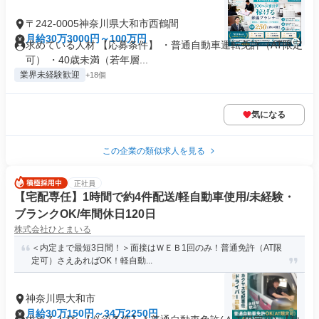
〒242-0005神奈川県大和市西鶴間
月給30万3000円～100万円
求めている人材 【応募条件】 ・普通自動車運転免許（AT限定
可） ・40歳未満（若年層...
業界未経験歓迎
+18個
気になる
この企業の類似求人を見る
正社員
【宅配専任】1時間で約4件配送/軽自動車使用/未経験・
ブランクOK/年間休日120日
株式会社ひとまいる
＜内定まで最短3日間！＞面接はＷＥＢ1回のみ！普通免許（AT限
定可）さえあればOK！軽自動...
神奈川県大和市
月給30万150円～34万2250円