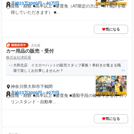
月給23万3000円～40万円
資格・経験 ■高卒以上 ■要普免（AT限定の方は、MT免許を取
得していただきます） ■...
気になる
正社員
カー用品の販売・受付
株式会社津田屋
大和北店 イエローハットの販売スタッフ募集！車好きが集まる職
場で楽しくお仕事しませんか？
神奈川県大和市下鶴間
月給23万3000円～40万円
資格・経験 ■高卒以上 ■要普免 ■通勤手段の確保できる方 ガソ
リンスタンド・自動車...
気になる