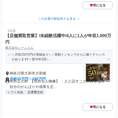
気になる
この企業の類似求人を見る
正社員
【店舗買取営業】/未経験活躍中/4人に1人が年収1,000万
円
株式会社いーふらん
＼月収150万円の実績あり✨／高額インセンでさらに稼ぐチャンス
があります❗ ✨賞与年2回✨...
神奈川県大和市大和南
月給35万円～200万円
求める人材: 【求める人物像】 ・人と話すことが好きな方 ・
自分のがんばりや成果を正...
シフト自由
交通費支給
気になる