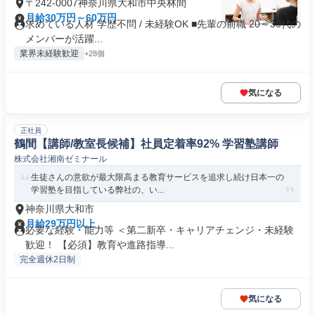
〒242-0007神奈川県大和市中央林間
月給30万円～60万円
求めている人材 学歴不問 / 未経験OK ■先輩の前職 20～30代の
メンバーが活躍...
業界未経験歓迎
+28個
気になる
正社員
鶴間【講師/教室長候補】社員定着率92% 学習塾講師
株式会社湘南ゼミナール
生徒さんの意欲が最大限高まる教育サービスを追求し続け日本一の
学習塾を目指している弊社の、い...
神奈川県大和市
月給29万円以上
必要な経験・能力等 ＜第二新卒・キャリアチェンジ・未経験
歓迎！ 【必須】教育や進路指導...
完全週休2日制
気になる