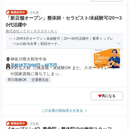
正社員
「新店舗オープン」整体師・セラピスト/未経験可/20〜3
0代活躍中
株式会社ＩＣＨＩＮＯＳＨＩＫＩ
＜26年9月オープン＞未経験可｜20〜30代活躍中｜業界トップレ
ベルの給与水準｜初回ボーナ...
神奈川県大和市中央
月給28万7000円～40万円
求める人材: ◎無資格・未経験OK また、スポーツトレーナー
や国家資格に落ちてしまっ...
即日勤務OK
交通費支給
気になる
この企業の類似求人を見る
正社員