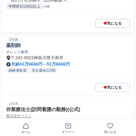
目の方も活躍中（訪問看護へ...
年間休日120日以上
+5個
気になる
正社員
薬剤師
オレンジ薬局
〒242-0023神奈川県大和市
月給41万6666円～51万6666円
経験者歓迎
完全週休2日制
気になる
正社員
作業療法士(訪問看護の勤務)(公式)
株式会社リスノ
訪問看護OT年収600万円可能【基本給３５万円】【年550万以上も
可能】【直行直帰】【土日...
ホーム
オファー
気になる