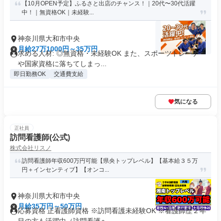
【10月OPEN予定】ふるさと出店のチャンス！｜20代〜30代活躍
中！｜無資格OK｜未経験...
神奈川県大和市中央
月給27万1000円～35万円
求める人材: ◎無資格・未経験OK また、スポーツトレーナー
や国家資格に落ちてしまっ...
即日勤務OK
交通費支給
気になる
正社員
訪問看護師(公式)
株式会社リスノ
訪問看護師年収600万円可能【県央トップレベル】【基本給３５万
円＋インセンティブ】【オンコ...
神奈川県大和市中央
月給35万円～50万円
応募資格 正看護師資格 ※訪問看護未経験OK ※看護師歴２年