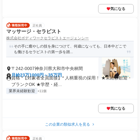
気になる
正社員
マッサージ・セラピスト
株式会社ボディワークセラピストエージェンシー
その手に癒やしの技を身につけて、何歳になっても、日本中どこで
も働けるセラピストの第一歩を踏...
〒242-0007神奈川県大和市中央林間
月給23万1000円～35万円
資格 *【対象者全員面接】* 人柄重視の採用！ ★未経験歓迎・
ブランクOK ★学歴・経...
業界未経験歓迎
+11個
気になる
この企業の類似求人を見る
正社員