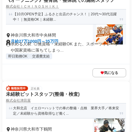
《オープニング》整骨院・整体院での施術スタッフ
株式会社ＩＣＨＩＮＯＳＨＩＫＩ
【10月OPEN予定】ふるさと出店のチャンス！｜20代〜30代活躍
中！｜無資格OK｜未経験...
神奈川県大和市中央林間
月給27万1000円～35万円
求める人材: ◎無資格・未経験OK また、スポーツトレーナー
や国家資格に落ちてしまっ...
即日勤務OK
交通費支給
気になる
正社員
未経験ピットスタッフ(整備・検査)
株式会社津田屋
大和北店 イエローハットでの車の整備・点検 業界大手／将来安
定／未経験から資格取得など働く...
神奈川県大和市下鶴間