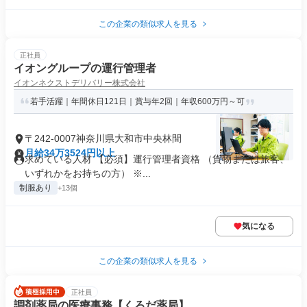
この企業の類似求人を見る
正社員
イオングループの運行管理者
イオンネクストデリバリー株式会社
若手活躍｜年間休日121日｜賞与年2回｜年収600万円～可
〒242-0007神奈川県大和市中央林間
月給34万3524円以上
求めている人材 【必須】運行管理者資格 （貨物または旅客、
いずれかをお持ちの方） ※...
制服あり
+13個
気になる
この企業の類似求人を見る
正社員
調剤薬局の医療事務【くろだ薬局】