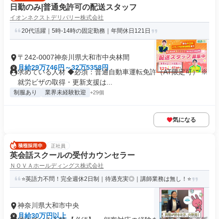
日勤のみ|普通免許可の配送スタッフ
イオンネクストデリバリー株式会社
20代活躍｜5時-14時の固定勤務｜年間休日121日
〒242-0007神奈川県大和市中央林間
月給29万746円～32万5358円
求めている人材 ◆必須：普通自動車運転免許（AT限定可） ※
就労ビザの取得・更新支援は...
制服あり
業界未経験歓迎
+29個
気になる
正社員
英会話スクールの受付カウンセラー
ＮＯＶＡホールディングス株式会社
⭐英語力不問！完全週休2日制｜待遇充実◎｜講師業務は無し！⭐
神奈川県大和市中央
月給30万円以上