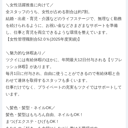
＼女性活躍推進に向けて／

全スタッフのうち、女性が占める割合は約7割。

結婚・出産・育児・介護などのライフステージで、無理なく勤務
を続けられるように、お祝い金などさまざまなサポートを準備
し、仕事と育児を両立できるような環境を整えています。

【女性管理職割合52.0％(2025年度実績)】

＼魅力的な休暇あり／

ツクイには有給休暇のほかに、年間最大12日付与される【リフレ
ッシュ休暇】があります。

毎月1日に付与され、自由に使うことができるので有給休暇と合
わせて連休を取得するスタッフも多くいます。

仕事だけでなく、プライベートの充実もツクイではサポートして
います。

＼髪色・髪型・ネイルOK／

髪色・髪型はもちろん自由、ネイルもOK！

まつげエクステ・ひげもOK！
