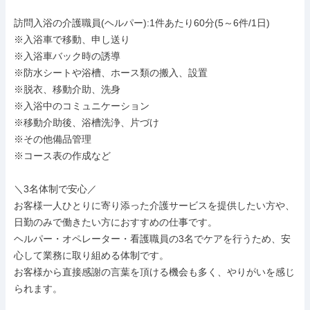
訪問入浴の介護職員(ヘルパー):1件あたり60分(5～6件/1日)

※入浴車で移動、申し送り

※入浴車バック時の誘導

※防水シートや浴槽、ホース類の搬入、設置

※脱衣、移動介助、洗身

※入浴中のコミュニケーション

※移動介助後、浴槽洗浄、片づけ

※その他備品管理

※コース表の作成など

＼3名体制で安心／

お客様一人ひとりに寄り添った介護サービスを提供したい方や、
日勤のみで働きたい方におすすめの仕事です。

ヘルパー・オペレーター・看護職員の3名でケアを行うため、安
心して業務に取り組める体制です。

お客様から直接感謝の言葉を頂ける機会も多く、やりがいを感じ
られます。
