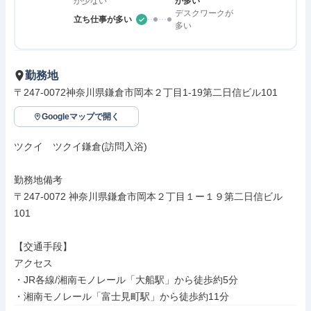
が少ない
が多い
デスクワークが
立ち仕事が多い
多い
勤務地
〒247-0072神奈川県鎌倉市岡本２丁目1-19第二日信ビル101
Googleマップで開く
ツクイ　ツクイ鎌倉(訪問入浴)

勤務地備考

〒247-0072 神奈川県鎌倉市岡本２丁目１ー１９第二日信ビル
101

【交通手段】

アクセス

・JR各線/湘南モノレール「大船駅」から徒歩約5分

・湘南モノレール「富士見町駅」から徒歩約11分