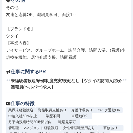
その他
その他

友達と応募OK、職場見学可、面接1回

【ブランド名】

ツクイ

【事業内容】

デイサービス、グループホーム、訪問介護、訪問入浴、(看護)小
規模多機能、居宅介護支援、訪問看護
仕事に関するPR
未経験者歓迎/研修制度充実/夜勤なし【ツクイの訪問入浴/介
護職員(ヘルパー)求人】
仕事の特徴
業界未経験歓迎
資格取得支援あり
介護休暇あり
バイク通勤OK
中途入社50％以上
学歴不問
車通勤OK
月平均残業時間20時間以内
職場見学可
管理職・マネジメント経験歓迎
女性管理職登用あり
研修あり