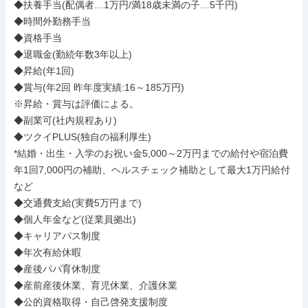
◆扶養手当(配偶者…1万円/満18歳未満の子…5千円)

◆時間外勤務手当

◆資格手当

◆退職金(勤続年数3年以上)

◆昇給(年1回)

◆賞与(年2回 昨年度実績:16～185万円)

※昇給・賞与は評価による。

◆副業可(社内規程あり)

◆ツクイPLUS(独自の福利厚生)

*結婚・出生・入学のお祝い金5,000～2万円までの給付や宿泊費
年1回7,000円の補助、ヘルスチェック補助として最大1万円給付
など

◆交通費支給(実費5万円まで)

◆個人年金など(従業員拠出)

◆キャリアパス制度

◆年次有給休暇

◆産後パパ育休制度

◆産前産後休業、育児休業、介護休業

◆公的資格取得・自己啓発支援制度
