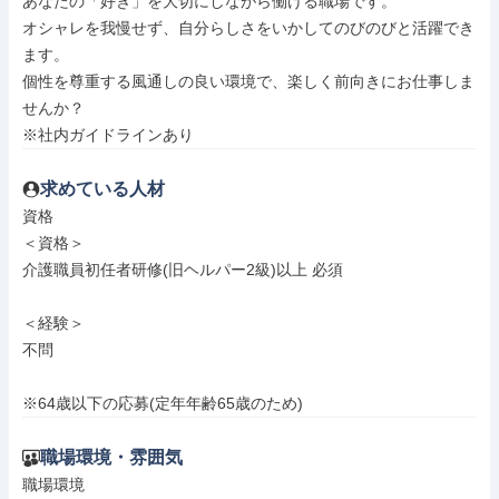
あなたの「好き」を大切にしながら働ける職場です。

オシャレを我慢せず、自分らしさをいかしてのびのびと活躍でき
ます。

個性を尊重する風通しの良い環境で、楽しく前向きにお仕事しま
せんか？

※社内ガイドラインあり
求めている人材
資格

＜資格＞

介護職員初任者研修(旧ヘルパー2級)以上 必須

＜経験＞

不問

※64歳以下の応募(定年年齢65歳のため)
職場環境・雰囲気
職場環境
