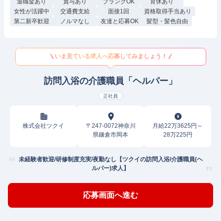
退職金あり
賞与あり
ブランクOK
育休あり
女性が活躍中
交通費支給
面接1回
資格取得手当あり
第二新卒歓迎
ノルマなし
友達と応募OK
髪型・髪色自由
いま見ている求人へ応募してみましょう！
訪問入浴の介護職員「ヘルパー」
正社員
株式会社ツクイ
〒247-0072神奈川
月給22万3625円～
県鎌倉市岡本
28万225円
未経験者歓迎/研修制度充実/夜勤なし【ツクイの訪問入浴/介護職員(ヘ
ルパー)求人】
応募画面へ進む