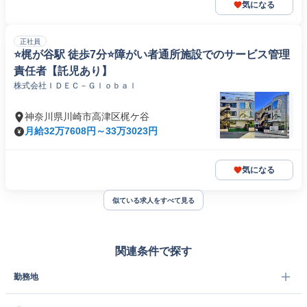
気になる
正社員
⭐梶が谷駅 徒歩7分⭐障がい者通所施設でのサービス管理
責任者【託児あり】
株式会社ＩＤＥＣ－Ｇｌｏｂａｌ
神奈川県川崎市高津区梶ケ谷
月給32万7608円～33万3023円
気になる
似ている求人をすべて見る
関連条件で探す
勤務地