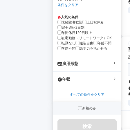
条件をクリア
人気の条件
未経験者歓迎
土日祝休み
完全週休2日制
年間休日120日以上
在宅勤務（リモートワーク）OK
転勤なし
服装自由
年齢不問
学歴不問
語学力を活かせる
雇用形態
年収
すべての条件をクリア
新着のみ
検索