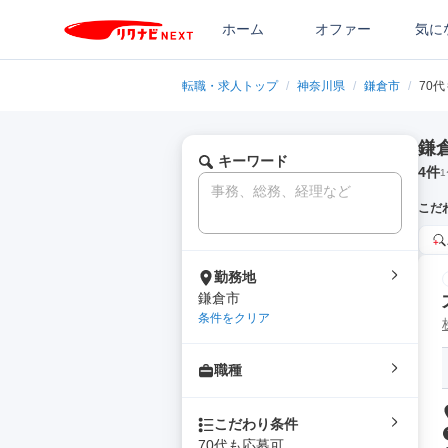
ホーム
オファー
気に
転職・求人トップ
/
神奈川県
/
鎌倉市
/
70
鎌
キーワード
4
件
1
こだ
勤務地
鎌倉市
条件をクリア
職種
こだわり条件
70代も応募可