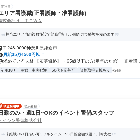
正社員
エリア看護職(正看護師・准看護師)
株式会社ＨＩＴＯＷＡ
担当エリア内の複数施設で勤務◎新しい働き方で経験を積めます
〒248-0000神奈川県鎌倉市
月給35万4500円以上
求めている人材 【応募資格】 ・65歳以下の方(定年のため) ・正看護..
制服あり
主婦・主夫歓迎
60代も応募可
資格取得支援あり
+24個
契約社員
日勤のみ・週1日~OKのイベント警備スタッフ
テイシン警備株式会社
未経験OK⭐日払い可✨フルタイムOK✨日給全額保証／川崎支社