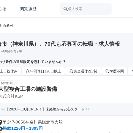
なる
閲覧履歴
求人検索
代も応募可
倉市（神奈川県）、70代も応募可の転職・求人情報
〜
4
件目を表示中
わり条件の追加設定を忘れていませんか？
土日祝休み
年間休日120日以上
完全週休2日制
学歴不問
契約社員
大型複合工場の施設警備
株式会社KSP
【2026年10月OPEN！】未経験から安心スタート
〒247-0056神奈川県鎌倉市大船
時給1226円～1303円