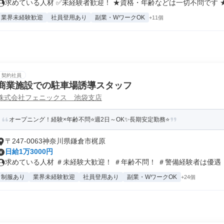
求めている人材 ✅未経験者歓迎！ ★資格・年齢などは一切不問です ★経
業界未経験歓迎
社員登用あり
副業・WワークOK
+11個
契約社員
商業施設での駐車場誘導スタッフ
株式会社フェニックス 池袋支店
オープニング！経験×年齢不問⭐週2日～OK✨長期安定勤務⭐
〒247-0063神奈川県鎌倉市梶原
日給1万3000円
求めている人材 ＃未経験大歓迎！ ＃年齢不問！ ＃警備経験者は優遇！ .
制服あり
業界未経験歓迎
社員登用あり
副業・WワークOK
+24個