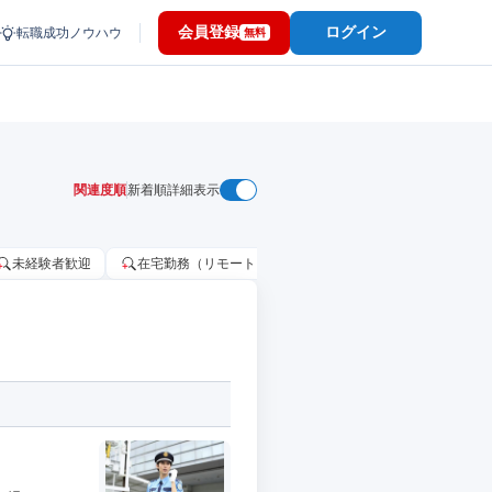
会員登録
ログイン
転職成功ノウハウ
無料
関連度順
新着順
詳細表示
未経験者歓迎
在宅勤務（リモートワーク）OK
家賃補助・住宅手当