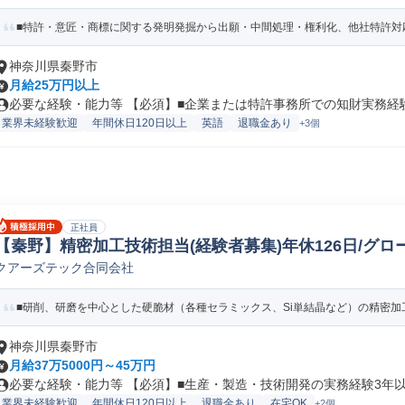
■特許・意匠・商標に関する発明発掘から出願・中間処理・権利化、他社特許対応
神奈川県秦野市
月給25万円以上
必要な経験・能力等 【必須】■企業または特許事務所での知財実務経験 ■
業界未経験歓迎
年間休日120日以上
英語
退職金あり
+3個
正社員
【秦野】精密加工技術担当(経験者募集)年休126日/グロ
クアーズテック合同会社
その他化学
■研削、研磨を中心とした硬脆材（各種セラミックス、Si単結晶など）の精密加工
神奈川県秦野市
月給37万5000円～45万円
必要な経験・能力等 【必須】■生産・製造・技術開発の実務経験3年以上 
業界未経験歓迎
年間休日120日以上
退職金あり
在宅OK
+2個