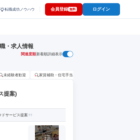
会員登録
ログイン
転職成功ノウハウ
無料
転職・求人情報
関連度順
新着順
詳細表示
未経験者歓迎
家賃補助・住宅手当あり
固定給25万円以上
ス提案)
ラウドサービス提案