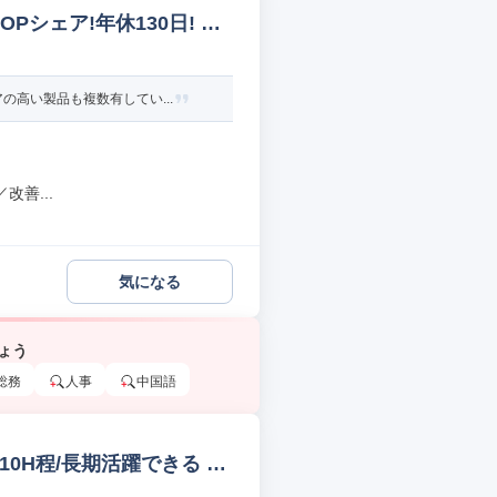
Pシェア!年休130日! 評
高い製品も複数有してい...
善...
気になる
ょう
総務
人事
中国語
10H程/長期活躍できる 財