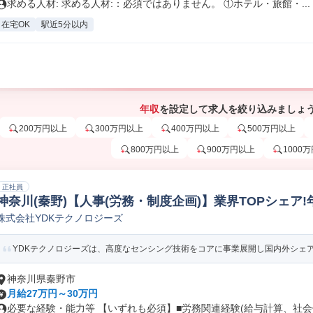
求める人材: 求める人材:：必須ではありません。 ①ホテル・旅館・...
在宅OK
駅近5分以内
年収
を設定して求人を絞り込みましょ
200万円以上
300万円以上
400万円以上
500万円以上
800万円以上
900万円以上
1000
正社員
神奈川(秦野)【人事(労務・制度企画)】業界TOPシェア!年
株式会社YDKテクノロジーズ
YDKテクノロジーズは、高度なセンシング技術をコアに事業展開し国内外シェアの
神奈川県秦野市
月給27万円～30万円
必要な経験・能力等 【いずれも必須】■労務関連経験(給与計算、社会保