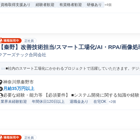
資格取得支援あり
経験者歓迎
有資格者歓迎
研修あり
+4個
正社員
【秦野】改善技術担当/スマート工場化/AI・RPA/画像処理
クアーズテック合同会社
計/開発(画像処理)
■社内のスマート工場化にかかわるプロジェクトで活躍していただきます。デジタ
神奈川県秦野市
月給35万円以上
必要な経験・能力等 【必須要件】 ■システム開発に関する知識や経験を
業界未経験歓迎
年間休日120日以上
退職金あり
在宅OK
+2個
正社員