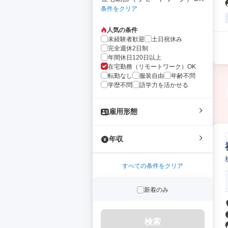
条件をクリア
人気の条件
未経験者歓迎
土日祝休み
完全週休2日制
年間休日120日以上
在宅勤務（リモートワーク）OK
転勤なし
服装自由
年齢不問
学歴不問
語学力を活かせる
雇用形態
年収
すべての条件をクリア
新着のみ
検索