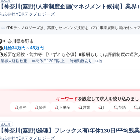
正社員
【神奈川(秦野)/人事制度企画(マネジメント候補)】業界TO
株式会社YDKテクノロジーズ
価人事
YDKテクノロジーズは、高度なセンシング技術をコアに事業展開し国内外シェアの
神奈川県秦野市
月給34万円～45万円
必要な経験・能力等 【いずれも必須】■報酬もしくは評価制度の運営／改
業界未経験歓迎
年間休日120日以上
時短勤務あり
+4個
キーワード
を設定して求人を絞り込みまし
事務
経理
不動産
営業
IT
英語
正社員
【神奈川(秦野)/経理】フレックス有/年休130日/平均残業
株式会社YDKテクノロジーズ
務会計