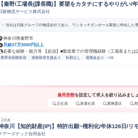
【秦野/工場長(課長職)】要望をカタチにするやりがい/年休
日販物流サービス株式会社
他機械/電気/電子製品専門職
当社は日販グループの物流会社であり、ワンタッチダンボール製造に特化した専門
神奈川県秦野市
月給37万3000円以上
必要な経験・能力等 【必須】■製造業での管理職経験（工場長または課長
業界未経験歓迎
資格取得支援あり
転勤なし
退職金あり
+3個
雇用形態
を設定して求人を絞り込みまし
正社員
派遣社員
業務委託
契
正社員
神奈川【知的財産(IP)】特許出願~権利化/年休126日/
クアーズテック合同会社