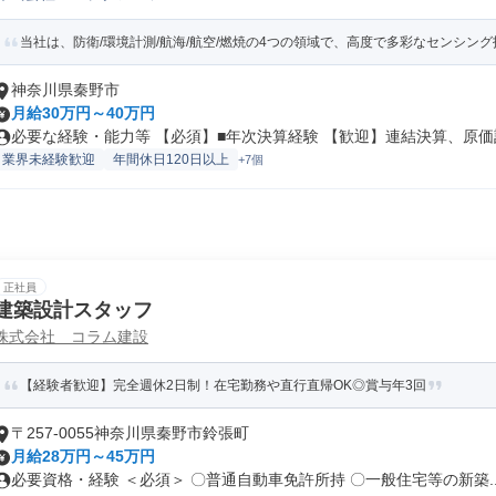
当社は、防衛/環境計測/航海/航空/燃焼の4つの領域で、高度で多彩なセンシング技
神奈川県秦野市
月給30万円～40万円
必要な経験・能力等 【必須】■年次決算経験 【歓迎】連結決算、原価計
業界未経験歓迎
年間休日120日以上
+7個
正社員
建築設計スタッフ
株式会社 コラム建設
【経験者歓迎】完全週休2日制！在宅勤務や直行直帰OK◎賞与年3回
〒257-0055神奈川県秦野市鈴張町
月給28万円～45万円
必要資格・経験 ＜必須＞ 〇普通自動車免許所持 〇一般住宅等の新築..