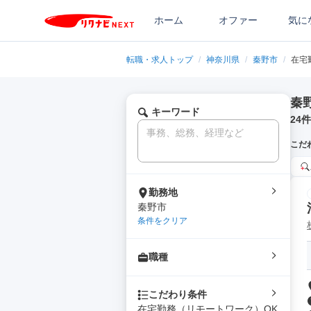
ホーム
オファー
気に
転職・求人トップ
/
神奈川県
/
秦野市
/
在宅
秦
キーワード
24
件
こだ
勤務地
秦野市
条件をクリア
職種
こだわり条件
在宅勤務（リモートワーク）OK