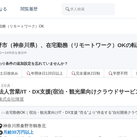
なる
閲覧履歴
求人検索
勤務（リモートワーク）OK
野市（神奈川県）、在宅勤務（リモートワーク）OKの
1
〜
24
件目を表示中
わり条件の追加設定を忘れていませんか？
土日祝休み
年間休日120日以上
完全週休2日制
学歴不問
正社員
法人営業/IT・DX支援(宿泊・観光業向けクラウドサービ
株式会社陣屋
在宅勤務OK｜宿泊・観光業向けIT・DX支援 “売る”より“伴走する”自社開発ク
神奈川県秦野市鶴巻北
月給30万円以上