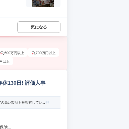
気になる
う
600万円以上
700万円以上
万円以上
休130日! 評価人事
高い製品も複数有してい...
険...