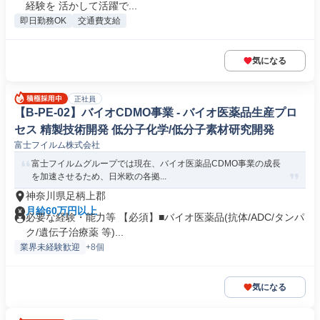
経験を 活かして活躍で...
即日勤務OK
交通費支給
気になる
正社員
【B-PE-02】バイオCDMO事業 - バイオ医薬品生産プロ
セス 精製技術開発 低分子化学/低分子素材研究開発
富士フイルム株式会社
富士フイルムグループでは現在、バイオ医薬品CDMO事業の成長
を加速させるため、日米欧の各拠...
神奈川県足柄上郡
月給60万円以上
必要な経験・能力等 【必須】■バイオ医薬品(抗体/ADC/タンパ
ク/遺伝子治療薬 等)...
業界未経験歓迎
+8個
気になる