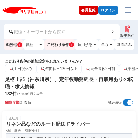
会員登録
ログイン
職種・キーワードから探す
条件保存
勤務地
職種
こだわり条件
雇用形態
年収
新着のみ
1
1
こだわり条件の追加設定を忘れていませんか？
土日祝休み
年間休日120日以上
完全週休2日制
学歴
足柄上郡（神奈川県）、定年後勤務延長・再雇用ありの転
職・求人情報
132
件
1
〜
100
件目を表示中
関連度順
新着順
詳細表示
正社員
リネン品などのルート配送ドライバー
菊川運送 有限会社