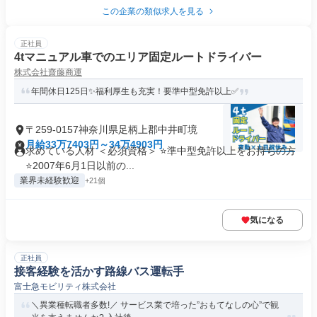
この企業の類似求人を見る
正社員
4tマニュアル車でのエリア固定ルートドライバー
株式会社齋藤商運
年間休日125日✨福利厚生も充実！要準中型免許以上✅
〒259-0157神奈川県足柄上郡中井町境
月給33万7403円～34万4903円
求めている人材 ＜必須資格＞ ⭐準中型免許以上をお持ちの方
⭐2007年6月1日以前の...
業界未経験歓迎
+21個
気になる
正社員
接客経験を活かす路線バス運転手
富士急モビリティ株式会社
＼異業種転職者多数!／ サービス業で培った”おもてなしの心”で観