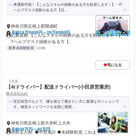
車通勤可能！【こんなスキルや経験のある方を歓迎します！】・IT
ヘルプデスク経験がある方【活...
神奈川県足柄上郡開成町
月給24万5000円～29万6000円
応募資格 【こんなスキルや経験のある方を歓迎します！】・I
Tヘルプデスク経験がある方【...
業界未経験歓迎
+24個
気になる
正社員
【4tドライバー】配送ドライバー(小田原営業所)
株式会社山紀
安定経営のもとで、腰を据えて働きたい方に最適なポジションで
す。物流ネットワークを全国に展開...
神奈川県足柄上郡大井町上大井
月給30万円～40万円
求める人材: ◆中型免許 ◆未経験歓迎 これまでのドライバー