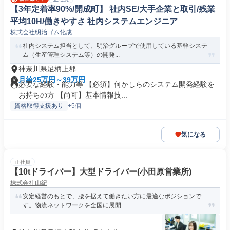
【3年定着率90%/開成町】 社内SE/大手企業と取引/残業
平均10H/働きやすさ 社内システムエンジニア
株式会社明治ゴム化成
社内システム担当として、明治グループで使用している基幹システ
ム（生産管理システム等）の開発...
神奈川県足柄上郡
月給25万円～39万円
必要な経験・能力等 【必須】何かしらのシステム開発経験を
お持ちの方 【尚可】基本情報技...
資格取得支援あり
+5個
気になる
正社員
【10tドライバー】大型ドライバー(小田原営業所)
株式会社山紀
安定経営のもとで、腰を据えて働きたい方に最適なポジションで
す。物流ネットワークを全国に展開...