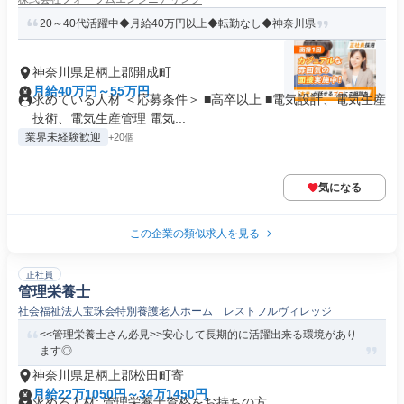
20～40代活躍中◆月給40万円以上◆転勤なし◆神奈川県
神奈川県足柄上郡開成町
月給40万円～55万円
求めている人材 ＜応募条件＞ ■高卒以上 ■電気設計、電気生産
技術、電気生産管理 電気...
業界未経験歓迎
+20個
気になる
この企業の類似求人を見る
正社員
管理栄養士
社会福祉法人宝珠会特別養護老人ホーム レストフルヴィレッジ
<<管理栄養士さん必見>>安心して長期的に活躍出来る環境があり
ます◎
神奈川県足柄上郡松田町寄
月給22万1050円～34万1450円
求める人材: 管理栄養士資格をお持ちの方