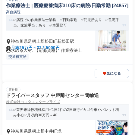
作業療法士 | 医療療養病床310床の病院/日勤常勤 [24857]
高台病院
✅病院での作業療法士業務 ✅日勤常勤 ✅託児所あり ✅住宅手
当、家族手当：あり ✅車通勤可
神奈川県足柄上郡松田町新松田駅
月給25万円～32万5000円
求める人材: 【応募資格】 作業療法士
交通費支給
気になる
正社員
ドライバースタッフ 中距離センター間輸送
株式会社ヨコタエンタープライズ
✅業界未経験積極採用✅1日2件の2日運行✅カゴ台車やパレット積
み中心✅月収約30万円～40...
神奈川県足柄上郡中井町境