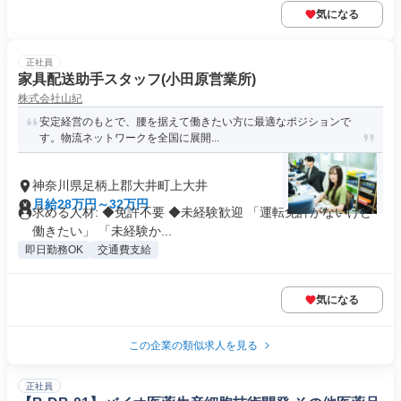
気になる
正社員
家具配送助手スタッフ(小田原営業所)
株式会社山紀
安定経営のもとで、腰を据えて働きたい方に最適なポジションで
す。物流ネットワークを全国に展開...
神奈川県足柄上郡大井町上大井
月給28万円～32万円
求める人材: ◆免許不要 ◆未経験歓迎 「運転免許がないけど
働きたい」 「未経験か...
即日勤務OK
交通費支給
気になる
この企業の類似求人を見る
正社員