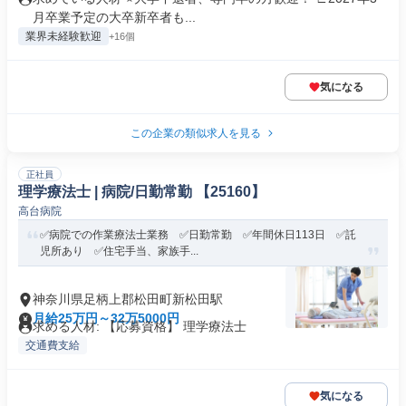
月卒業予定の大卒新卒者も...
業界未経験歓迎
+16個
気になる
この企業の類似求人を見る
正社員
理学療法士 | 病院/日勤常勤 【25160】
高台病院
✅病院での作業療法士業務 ✅日勤常勤 ✅年間休日113日 ✅託
児所あり ✅住宅手当、家族手...
神奈川県足柄上郡松田町新松田駅
月給25万円～32万5000円
求める人材: 【応募資格】 理学療法士
交通費支給
気になる