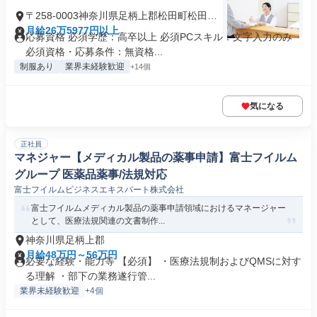
〒258-0003神奈川県足柄上郡松田町松田惣
領
月給26万5977円以上
応募資格 必須学歴：高卒以上 必須PCスキル：文字入力のみ
必須資格・応募条件：無資格...
制服あり
業界未経験歓迎
+14個
気になる
正社員
マネジャー【メディカル製品の薬事申請】富士フイルム
グループ 医薬品薬事/法規対応
富士フイルムビジネスエキスパート株式会社
富士フイルムメディカル製品の薬事申請領域におけるマネージャー
として、医療法規関連の文書制作...
神奈川県足柄上郡
月給48万円～56万円
必要な経験・能力等 【必須】 ・医療法規制およびQMSに対す
る理解 ・部下の業務遂行管...
業界未経験歓迎
+4個