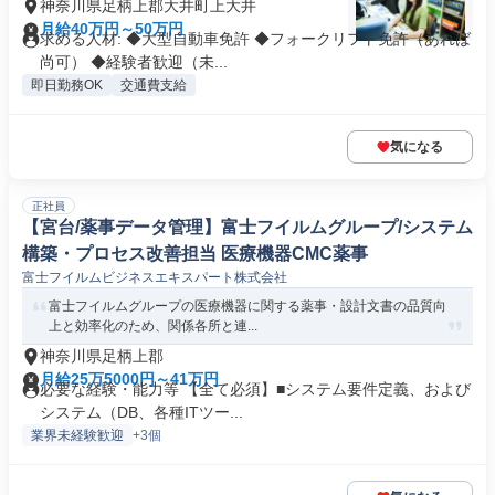
神奈川県足柄上郡大井町上大井
月給40万円～50万円
求める人材: ◆大型自動車免許 ◆フォークリフト免許（あれば
尚可） ◆経験者歓迎（未...
即日勤務OK
交通費支給
気になる
正社員
【宮台/薬事データ管理】富士フイルムグループ/システム
構築・プロセス改善担当 医療機器CMC薬事
富士フイルムビジネスエキスパート株式会社
富士フイルムグループの医療機器に関する薬事・設計文書の品質向
上と効率化のため、関係各所と連...
神奈川県足柄上郡
月給25万5000円～41万円
必要な経験・能力等 【全て必須】■システム要件定義、および
システム（DB、各種ITツー...
業界未経験歓迎
+3個