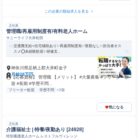
この企業の類似求人を見る
正社員
管理職/再雇用制度有/有料老人ホーム
サニーライフ大井松田
交通費支給⭐️住宅補助あり✨再雇用制度有✅️夜勤なし✨担当者オス
スメ⭕️未経験歓迎✨研修支...
神奈川県足柄上郡大井町金子
月給28万円
【応募資格】 管理職 【メリット】 #大量募集 #フリーター歓
迎 #長期 #学歴不問...
フリーター歓迎
学歴不問
+2個
気になる
正社員
介護福祉士 | 特養/夜勤あり [24928]
特別養護老人ホーム レストフルヴィレッジ