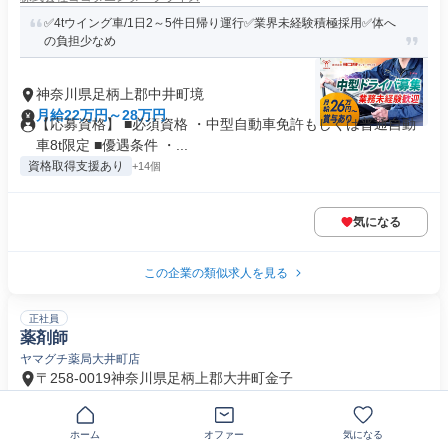
✅4tウイング車/1日2～5件日帰り運行✅業界未経験積極採用✅体へ
の負担少なめ
神奈川県足柄上郡中井町境
月給22万円～28万円
【応募資格】 ■必須資格 ・中型自動車免許もしくは普通自動
車8t限定 ■優遇条件 ・...
資格取得支援あり
+14個
気になる
この企業の類似求人を見る
正社員
薬剤師
ヤマグチ薬局大井町店
〒258-0019神奈川県足柄上郡大井町金子
月給26万円～50万円
賞与あり
ホーム
オファー
気になる