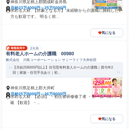
神奈川県足柄上郡開成町金井島
月給23万4000円～25万5000円
求める人材: 【対象となる方】 未経験から介護職に挑戦したい
方も歓迎です。 明るく前...
気になる
正社員
有料老人ホームの介護職 00980
株式会社 川島コーポーレーション サニーライフ大井松田
【月給258000円以上】住宅型有料老人ホームの介護職｜賞与年2
回｜家族・住宅手当あり｜初...
神奈川県足柄上郡大井町
月給25万8000円～26万8000円
求める人材: 【必須】 ・初任者研修修了者 ・ホームヘルパー2
級 【歓迎】 ・...
気になる