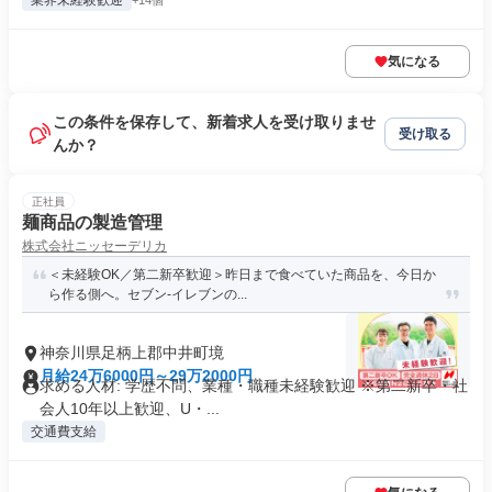
業界未経験歓迎
+14個
気になる
この条件を保存して、新着求人を受け取りませ
受け取る
んか？
正社員
麺商品の製造管理
株式会社ニッセーデリカ
＜未経験OK／第二新卒歓迎＞昨日まで食べていた商品を、今日か
ら作る側へ。セブン-イレブンの...
神奈川県足柄上郡中井町境
月給24万6000円～29万2000円
求める人材: 学歴不問、業種・職種未経験歓迎 ※第二新卒・社
会人10年以上歓迎、U・...
交通費支給