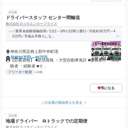
正社員
ドライバースタッフ センター間輸送
株式会社ヨコタエンタープライズ
✅業界未経験積極採用✅1日2～3件の日帰り運行✅月収約30万円～4
0万円✅手積み手降ろしな...
神奈川県足柄上郡中井町境
月給30万円～40万円
【応募資格】 ■必須資格 ・大型自動車免許 ■優遇条件 ・未経
験者 ・経験者 ■そ...
フリーター歓迎
+14個
気になる
この企業の類似求人を見る
正社員
地場ドライバー 4tトラックでの定期便
株式会社ヨコタエンタープライズ