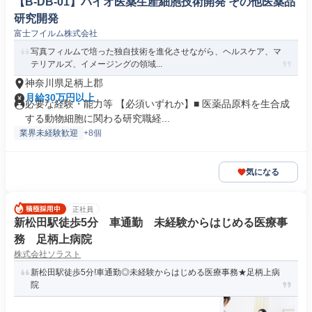
【B-DB-01】バイオ医薬生産細胞技術開発 その他医薬品
研究開発
富士フイルム株式会社
写真フィルムで培った独自技術を進化させながら、ヘルスケア、マ
テリアルズ、イメージングの領域...
神奈川県足柄上郡
月給30万円以上
必要な経験・能力等 【必須いずれか】■ 医薬品原料を生合成
する動物細胞に関わる研究職経...
業界未経験歓迎
+8個
気になる
正社員
新松田駅徒歩5分 車通勤 未経験からはじめる医療事
務 足柄上病院
株式会社ソラスト
新松田駅徒歩5分!車通勤◎未経験からはじめる医療事務★足柄上病
院