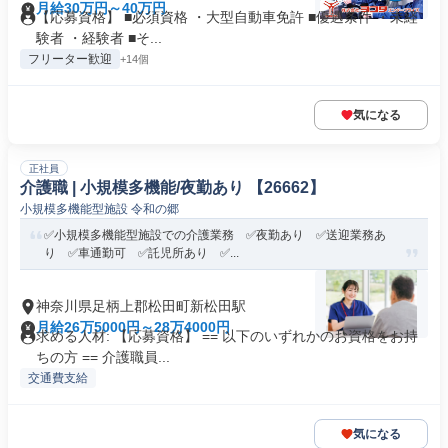
月給30万円～40万円
【応募資格】 ■必須資格 ・大型自動車免許 ■優遇条件 ・未経
験者 ・経験者 ■そ...
フリーター歓迎
+14個
気になる
正社員
介護職 | 小規模多機能/夜勤あり 【26662】
小規模多機能型施設 令和の郷
✅小規模多機能型施設での介護業務 ✅夜勤あり ✅送迎業務あ
り ✅車通勤可 ✅託児所あり ✅...
神奈川県足柄上郡松田町新松田駅
月給26万5000円～28万4000円
求める人材: 【応募資格】 == 以下のいずれかのお資格をお持
ちの方 == 介護職員...
交通費支給
気になる