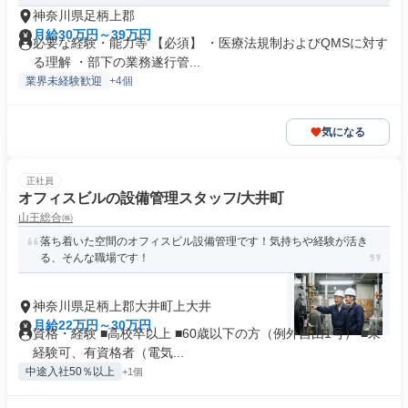
神奈川県足柄上郡
月給30万円～39万円
必要な経験・能力等 【必須】 ・医療法規制およびQMSに対す
る理解 ・部下の業務遂行管...
業界未経験歓迎
+4個
気になる
正社員
オフィスビルの設備管理スタッフ/大井町
山王総合㈱
落ち着いた空間のオフィスビル設備管理です！気持ちや経験が活き
る、そんな職場です！
神奈川県足柄上郡大井町上大井
月給22万円～30万円
資格・経験 ■高校卒以上 ■60歳以下の方（例外自由1号） ■未
経験可、有資格者（電気...
中途入社50％以上
+1個