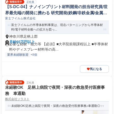
正社員
【S-DC-04】ナノインプリント材料開発の担当研究員/世
界最先端の開発に携わる 研究開発(鉄鋼/非鉄金属/金属製
富士フイルム株式会社
品)
富士フイルムの半導体材料事業は、現在パターニングから半導体材
料/電子材料全般への拡大を図っ...
神奈川県足柄上郡
月給60万円以上
必要な経験・能力等 【必須】■大卒院前期課程以上 ■半導体材
料やディスプレー材料等の高...
業界未経験歓迎
+8個
気になる
正社員
未経験OK 足柄上病院で夜間・深夜の救急受付医療事
務 車通勤
株式会社ソラスト
未経験OK!足柄上病院で夜間・深夜の救急受付医療事務♪車通勤◎