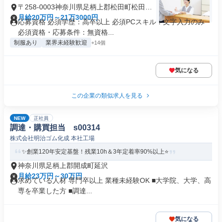
〒258-0003神奈川県足柄上郡松田町松田惣
領
月給20万円～21万3000円
応募資格 必須学歴：高卒以上 必須PCスキル：文字入力のみ
必須資格・応募条件：無資格...
制服あり
業界未経験歓迎
+14個
気になる
この企業の類似求人を見る
NEW
正社員
調達・購買担当 s00314
株式会社明治ゴム化成 本社工場
✨創業120年安定基盤！残業10h＆3年定着率90%以上⭐️
神奈川県足柄上郡開成町延沢
月給23万円～30万円
求めている人材 専門卒以上 業種未経験OK ■大学院、大学、高
専を卒業した方 ■調達...
気になる