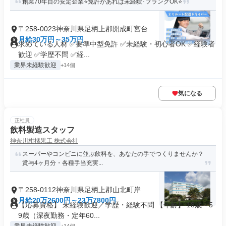
創業70年目の安定企業⭐免許があれば未経験･ブランクOK⭐
〒258-0023神奈川県足柄上郡開成町宮台
月給30万円～35万円
求めている人材 ✅要準中型免許 ✅未経験・初心者OK ✅経験者
歓迎 ✅学歴不問 ✅経...
業界未経験歓迎
+14個
気になる
正社員
飲料製造スタッフ
神奈川柑橘果工 株式会社
スーパーやコンビニに並ぶ飲料を、あなたの手でつくりませんか？
賞与4ヶ月分・各種手当充実...
〒258-0112神奈川県足柄上郡山北町岸
月給20万2600円～23万7800円
【応募資格】 未経験歓迎／学歴・経験不問 【年齢】 18歳～5
9歳（深夜勤務・定年60...