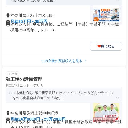
光を支えませんか? 入社後...
神奈川県足柄上郡松田町
月給35万円～38万円
求める人材: ❖応募資格、ご経験等 【年齢】年齢不問 ※中途
採用の中高年(ミドル・3...
気になる
この企業の類似求人を見る
正社員
麺工場の設備管理
株式会社ニッセーデリカ
＜未経験OK／第二新卒歓迎＞セブン-イレブンのうどんやラーメン
を作る食品会社◎毎日の「当た...
神奈川県足柄上郡中井町境
月給24万6000円～29万2000円
求める人材: 学歴不問、業種・職種未経験歓迎 ※第二新卒・社
会人10年以上歓迎、U・...