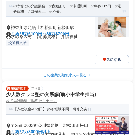
✅特養での介護業務 ✅夜勤あり ✅車通勤可 ✅年休115日 ✅応
募資格：介護福祉士 ✅応募...
神奈川県足柄上郡松田町新松田駅
月給25万6100円～39万3700円
求める人材: 【応募資格】 介護福祉士
交通費支給
気になる
この企業の類似求人を見る
正社員
少人数クラス塾の文系講師(小中学生担当)
株式会社臨海（臨海セミナー）
【入社祝金40万円】資格/経験不問・研修充実
〒258-0003神奈川県足柄上郡松田町松田惣
領
月給27万8000円以上
求めている人材 ⭐大学中退者、専門卒の方歓迎！ ∟2027年3