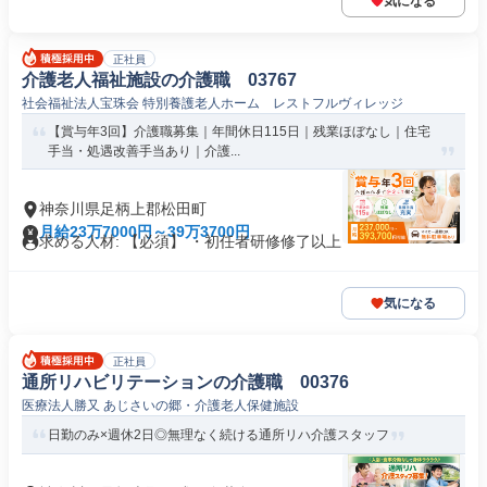
気になる
正社員
介護老人福祉施設の介護職 03767
社会福祉法人宝珠会 特別養護老人ホーム レストフルヴィレッジ
【賞与年3回】介護職募集｜年間休日115日｜残業ほぼなし｜住宅
手当・処遇改善手当あり｜介護...
神奈川県足柄上郡松田町
月給23万7000円～39万3700円
求める人材: 【必須】 ・初任者研修修了以上
気になる
正社員
通所リハビリテーションの介護職 00376
医療法人勝又 あじさいの郷・介護老人保健施設
日勤のみ×週休2日◎無理なく続ける通所リハ介護スタッフ