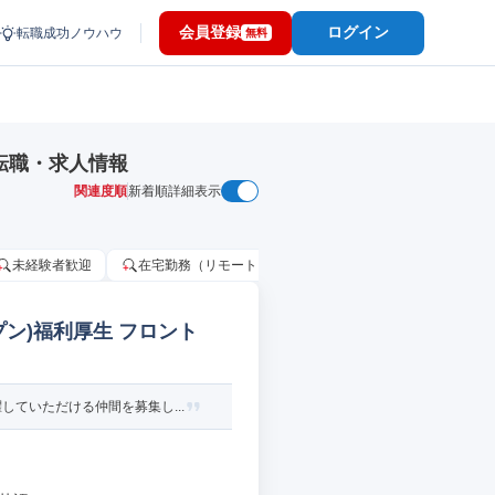
会員登録
ログイン
転職成功ノウハウ
無料
転職・求人情報
関連度順
新着順
詳細表示
未経験者歓迎
在宅勤務（リモートワーク）OK
家賃補助・住宅手当
プン)福利厚生 フロント
ていただける仲間を募集し...