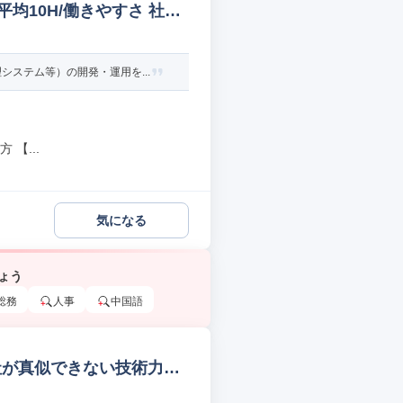
平均10H/働きやすさ 社内
ステム等）の開発・運用を...
【...
気になる
ょう
総務
人事
中国語
社が真似できない技術力保