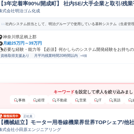
【3年定着率90%/開成町】 社内SE/大手企業と取引/残業
株式会社明治ゴム化成
システムエンジニア
社内システム担当として、明治グループで使用している基幹システム（生産管理シ
神奈川県足柄上郡
月給25万円～39万円
必要な経験・能力等 【必須】何かしらのシステム開発経験をお持ちの方 
資格取得支援あり
月平均残業時間20時間以内
+4個
キーワード
を設定して求人を絞り込みまし
事務
経理
不動産
営業
IT
英語
正社員
【機械組立】モーター用巻線機業界世界TOPシェア/他
株式会社小田原エンジニアリング
有 機械フィールド/サポートエンジニア