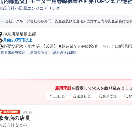
【内部監査】モーター用巻線機業界世界TOPシェア/他
株式会社小田原エンジニアリング
有 内部監査
当社、グループ会社の各部門、監査役及び監査法人に対する内部監査業務に従
神奈川県足柄上郡
月給23万円以上
必要な経験・能力等 【必須】 ■製造業での内部監査、もしくは経理経験 
業界未経験歓迎
退職金あり
完全週休2日制
雇用形態
を設定して求人を絞り込みまし
正社員
派遣社員
業務委託
契
正社員
飲食店の店長
株式会社安楽亭