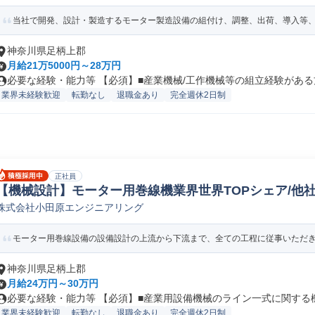
当社で開発、設計・製造するモーター製造設備の組付け、調整、出荷、導入等、機
神奈川県足柄上郡
月給21万5000円～28万円
必要な経験・能力等 【必須】■産業機械/工作機械等の組立経験がある方 
業界未経験歓迎
転勤なし
退職金あり
完全週休2日制
正社員
【機械設計】モーター用巻線機業界世界TOPシェア/他
株式会社小田原エンジニアリング
有 機械研究開発
モーター用巻線設備の設備設計の上流から下流まで、全ての工程に従事いただきます
神奈川県足柄上郡
月給24万円～30万円
必要な経験・能力等 【必須】■産業用設備機械のライン一式に関する機械
業界未経験歓迎
転勤なし
退職金あり
完全週休2日制