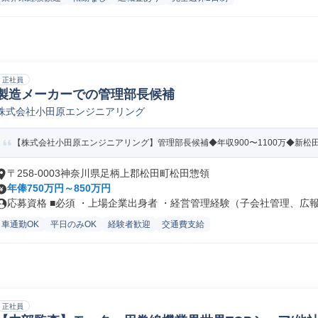
正社員
製造メーカーでの管理部長候補
株式会社小田原エンジニアリング
【株式会社小田原エンジニアリング】管理部長候補◆年収900〜1100万◆新松田
〒258-0003神奈川県足柄上郡松田町松田惣領
年俸750万円～850万円
応募資格 ■必須 ・上場企業出身者 ・経営管理経験（子会社管理、広報・
車通勤OK
平日のみOK
経験者歓迎
交通費支給
正社員