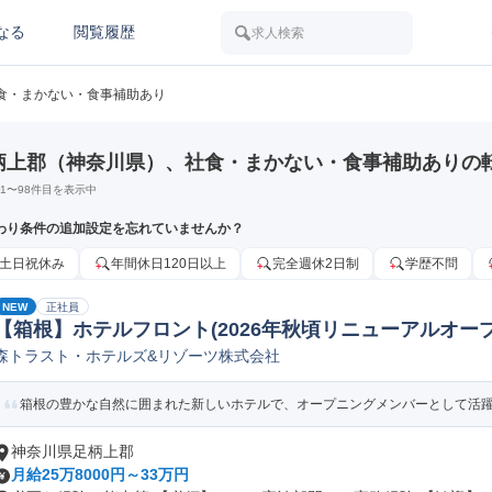
なる
閲覧履歴
求人検索
食・まかない・食事補助あり
柄上郡（神奈川県）、社食・まかない・食事補助ありの
1
〜
98
件目を表示中
わり条件の追加設定を忘れていませんか？
土日祝休み
年間休日120日以上
完全週休2日制
学歴不問
NEW
正社員
【箱根】ホテルフロント(2026年秋頃リニューアルオー
森トラスト・ホテルズ&リゾーツ株式会社
箱根の豊かな自然に囲まれた新しいホテルで、オープニングメンバーとして活躍し
神奈川県足柄上郡
月給25万8000円～33万円