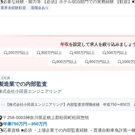
必要な経験・能力等 【必須】ホテル宿泊部門での実務経験 【歓迎】■英
業界未経験歓迎
退職金あり
年収
を設定して求人を絞り込みましょ
200万円以上
300万円以上
400万円以上
500万円以上
800万円以上
900万円以上
1000
正社員
製造業での内部監査
株式会社小田原エンジニアリング
【株式会社小田原エンジニアリング】内部監査管理職候補 年収750〜850万 足
〒258-0003神奈川県足柄上郡松田町松田惣領
年俸750万円～850万円
応募資格 ■必須 ・上場企業での内部監査経験 ・普通自動車免許第一種 .