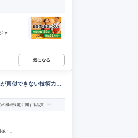
ャ...
気になる
社が真似できない技術力保
機械設備)に関する品質...
・...