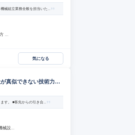
械組立業務全般を担当いた...
...
気になる
社が真似できない技術力保
。 ■客先からの引き合...
設...