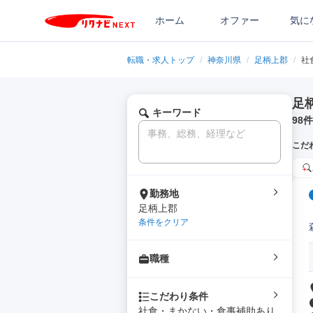
ホーム
オファー
気に
転職・求人トップ
/
神奈川県
/
足柄上郡
/
社
足
キーワード
98
件
こだ
勤務地
足柄上郡
条件をクリア
職種
こだわり条件
社食・まかない・食事補助あり