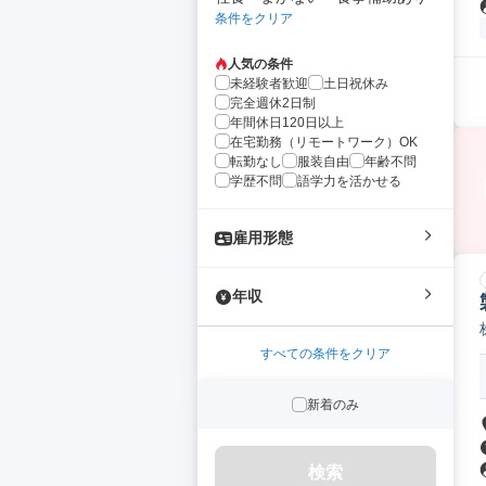
条件をクリア
人気の条件
未経験者歓迎
土日祝休み
完全週休2日制
年間休日120日以上
在宅勤務（リモートワーク）OK
転勤なし
服装自由
年齢不問
学歴不問
語学力を活かせる
雇用形態
年収
すべての条件をクリア
新着のみ
検索