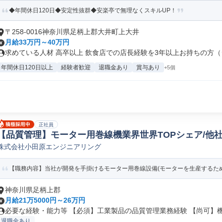
◆年間休日120日◆安定性抜群◆安楽亭で無理なくスキルUP！
〒258-0016神奈川県足柄上郡大井町上大井
月給33万円～40万円
求めている人材 高卒以上 飲食店での店長経験を3年以上お持ちの方（ジ
年間休日120日以上
経験者歓迎
退職金あり
賞与あり
+5個
正社員
【品質管理】モーター用巻線機業界世界TOPシェア/他
株式会社小田原エンジニアリング
有 その他品質管理(機械/電気/電子製品専門職)
【職務内容】当社が開発を手掛けるモーター用巻線設備(モーターを生産するための
神奈川県足柄上郡
月給21万5000円～26万円
必要な経験・能力等 【必須】工業製品の品質管理業務経験 【尚可】機械
退職金あり