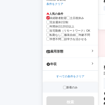
条件をクリア
人気の条件
未経験者歓迎
土日祝休み
完全週休2日制
年間休日120日以上
在宅勤務（リモートワーク）OK
転勤なし
服装自由
年齢不問
学歴不問
語学力を活かせる
雇用形態
年収
すべての条件をクリア
新着のみ
検索