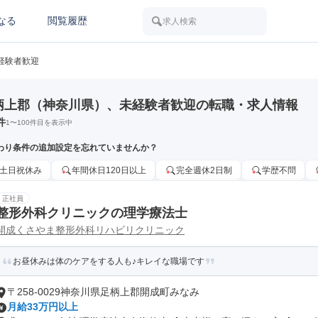
なる
閲覧履歴
求人検索
経験者歓迎
柄上郡（神奈川県）、未経験者歓迎の転職・求人情報
件
1
〜
100
件目を表示中
わり条件の追加設定を忘れていませんか？
土日祝休み
年間休日120日以上
完全週休2日制
学歴不問
正社員
整形外科クリニックの理学療法士
開成くさやま整形外科リハビリクリニック
お昼休みは体のケアをする人も♪キレイな職場です
〒258-0029神奈川県足柄上郡開成町みなみ
月給33万円以上