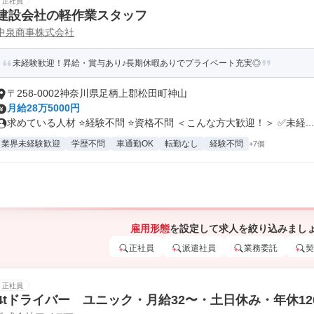
正社員
建設会社の軽作業スタッフ
中泉商事株式会社
未経験歓迎！昇給・賞与あり♪長期休暇ありでプライベート充実◎
〒258-0002神奈川県足柄上郡松田町神山
月給28万5000円
求めている人材 ⭐経験不問 ⭐資格不問 ＜こんな方大歓迎！＞ ✅未経...
業界未経験歓迎
学歴不問
車通勤OK
転勤なし
経験不問
+7個
雇用形態
を設定して求人を絞り込みまし
正社員
派遣社員
業務委託
契
正社員
4tドライバー ユニック・月給32〜・土日休み・年休12