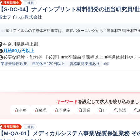
正社員
【S-DC-04】ナノインプリント材料開発の担当研究員
富士フイルム株式会社
研究開発(鉄鋼/非鉄金属/金属製品)
富士フイルムの半導体材料事業は、現在パターニングから半導体材料/電子材料全般
神奈川県足柄上郡
月給60万円以上
必要な経験・能力等 【必須】■大卒院前期課程以上 ■半導体材料やディス
業界未経験歓迎
年間休日120日以上
資格取得支援あり
+6個
キーワード
を設定して求人を絞り込みまし
事務
経理
不動産
営業
IT
英語
正社員
【M-QA-01】メディカルシステム事業/品質保証業務 そ