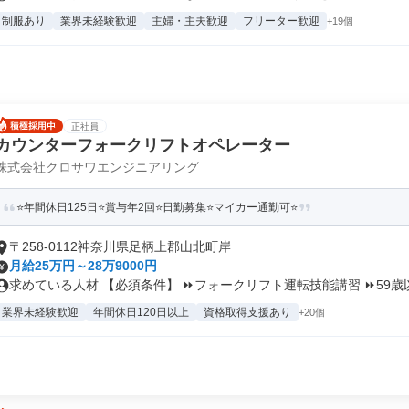
制服あり
業界未経験歓迎
主婦・主夫歓迎
フリーター歓迎
+19個
正社員
カウンターフォークリフトオペレーター
株式会社クロサワエンジニアリング
⭐年間休日125日⭐賞与年2回⭐日勤募集⭐マイカー通勤可⭐
〒258-0112神奈川県足柄上郡山北町岸
月給25万円～28万9000円
求めている人材 【必須条件】 ⏩フォークリフト運転技能講習 ⏩59歳以.
業界未経験歓迎
年間休日120日以上
資格取得支援あり
+20個