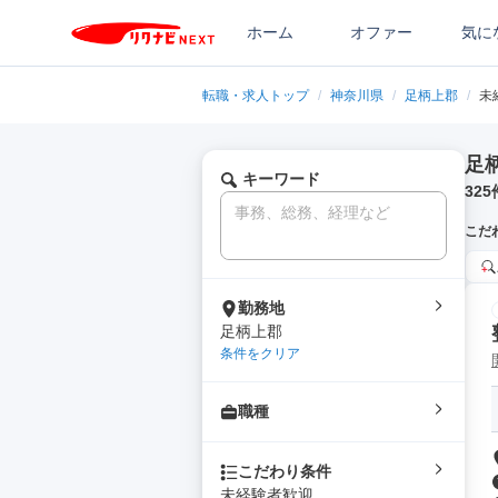
ホーム
オファー
気に
転職・求人トップ
/
神奈川県
/
足柄上郡
/
未
足
キーワード
325
こだ
勤務地
足柄上郡
条件をクリア
職種
こだわり条件
未経験者歓迎