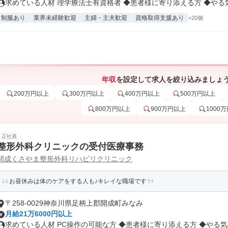
求めている人材 理学療法士有資格者 ◆患者様に寄り添える方 ◆やる気の
制服あり
業界未経験歓迎
主婦・主夫歓迎
資格取得支援あり
+20個
年収
を設定して求人を絞り込みましょ
200万円以上
300万円以上
400万円以上
500万円以上
800万円以上
900万円以上
1000
正社員
整形外科クリニックの受付医療事務
開成くさやま整形外科リハビリクリニック
お昼休みは体のケアをする人も♪キレイな職場です
〒258-0029神奈川県足柄上郡開成町みなみ
月給21万6000円以上
求めている人材 PC操作の可能な方 ◆患者様に寄り添える方 ◆やる気の