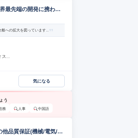
/世界最先端の開発に携わる
への拡大を図っています...
...
気になる
ょう
総務
人事
中国語
の他品質保証(機械/電気/電