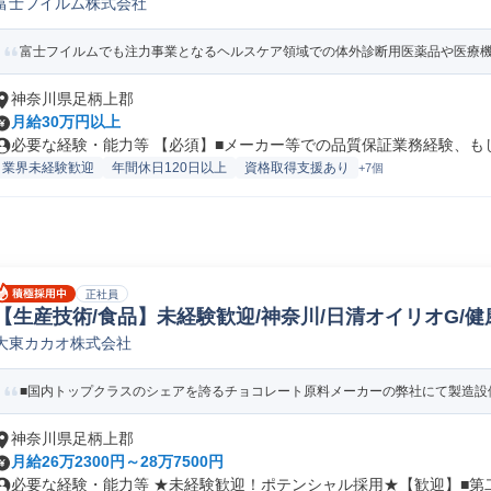
富士フイルム株式会社
子製品専門職)
富士フイルムでも注力事業となるヘルスケア領域での体外診断用医薬品や医療機器
神奈川県足柄上郡
月給30万円以上
必要な経験・能力等 【必須】■メーカー等での品質保証業務経験、もしく
業界未経験歓迎
年間休日120日以上
資格取得支援あり
+7個
正社員
【生産技術/食品】未経験歓迎/神奈川/日清オイリオG/
大東カカオ株式会社
技術
■国内トップクラスのシェアを誇るチョコレート原料メーカーの弊社にて製造設備
神奈川県足柄上郡
月給26万2300円～28万7500円
必要な経験・能力等 ★未経験歓迎！ポテンシャル採用★【歓迎】■第二種