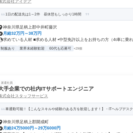
株式会社アイデア
1日の配送先は1～2件 昼休憩もしっかり1時間
神奈川県足柄上郡中井町藤沢
月給32万円～38万円
求めている人材 ■求める人材 •中型免許以上をお持ちの方（4t車に乗れ.
制服あり
業界未経験歓迎
60代も応募可
+29個
派遣社員
大手企業での社内ITサポートエンジニア
株式会社スタッフサービス
車通勤可能！【こんなスキルや経験のある方を歓迎します！】・ITヘルプデスク経
神奈川県足柄上郡開成町
月給24万5000円～29万6000円