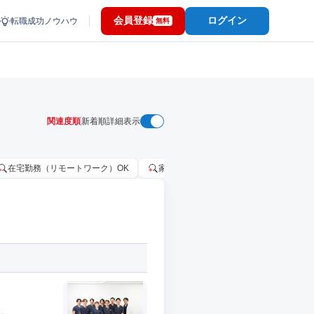
会員登録
ログイン
転職成功ノウハウ
無料
関連度順
新着順
詳細表示
在宅勤務（リモートワーク）OK
家賃補助・住宅手当あり
固定給2