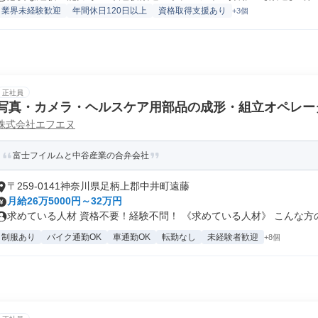
業界未経験歓迎
年間休日120日以上
資格取得支援あり
+3個
正社員
写真・カメラ・ヘルスケア用部品の成形・組立オペレー
株式会社エフエヌ
富士フイルムと中谷産業の合弁会社
〒259-0141神奈川県足柄上郡中井町遠藤
月給26万5000円～32万円
求めている人材 資格不要！経験不問！ 《求めている人材》 こんな方の.
制服あり
バイク通勤OK
車通勤OK
転勤なし
未経験者歓迎
+8個