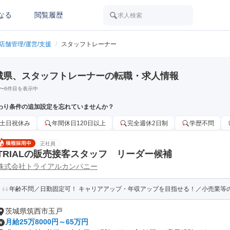
なる
閲覧履歴
求人検索
店舗管理/運営/支援
/
スタッフトレーナー
城県、スタッフトレーナーの転職・求人情報
〜
6
件目を表示中
わり条件の追加設定を忘れていませんか？
土日祝休み
年間休日120日以上
完全週休2日制
学歴不問
正社員
TRIALの販売接客スタッフ リーダー候補
株式会社トライアルカンパニー
年齢不問／日勤固定可！ キャリアアップ・年収アップを目指せる！／小売業等の経
茨城県筑西市玉戸
月給25万8000円～65万円