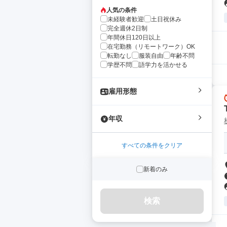
人気の条件
未経験者歓迎
土日祝休み
完全週休2日制
年間休日120日以上
在宅勤務（リモートワーク）OK
転勤なし
服装自由
年齢不問
学歴不問
語学力を活かせる
雇用形態
年収
すべての条件をクリア
新着のみ
検索