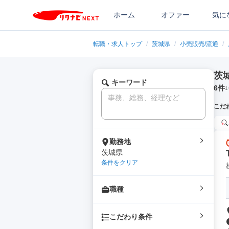
ホーム
オファー
気に
転職・求人トップ
/
茨城県
/
小売販売/流通
/
茨
キーワード
6
件
1
こだ
勤務地
茨城県
条件をクリア
職種
こだわり条件