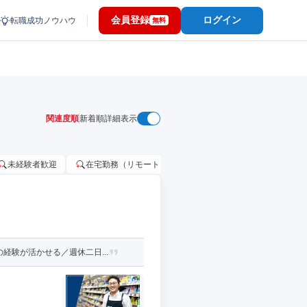
会員登録
ログイン
転職成功ノウハウ
無料
関連度順
新着順
詳細表示
未経験者歓迎
在宅勤務（リモートワーク）OK
家賃補助・住宅手当
験が活かせる／週休二日...