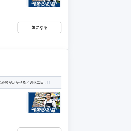
気になる
験が活かせる／週休二日...