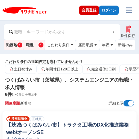
会員登録
ログイン
職種・キーワードから探す
条件保存
勤務地
職種
こだわり条件
雇用形態
年収
新着のみ
1
1
こだわり条件の追加設定を忘れていませんか？
土日祝休み
年間休日120日以上
完全週休2日制
学歴
つくばみらい市（茨城県）、システムエンジニアの転職・
求人情報
6
件
1
〜
6
件目を表示中
関連度順
新着順
詳細表示
正社員
【茨城/つくばみらい市】トラクタ工場のDX化推進業務
web/オープンSE