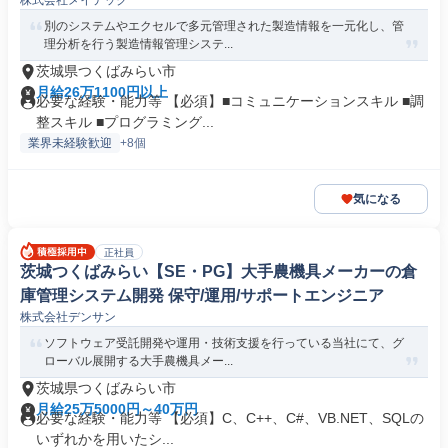
株式会社メイテック
別のシステムやエクセルで多元管理された製造情報を一元化し、管
理分析を行う製造情報管理システ...
茨城県つくばみらい市
月給26万1100円以上
必要な経験・能力等 【必須】■コミュニケーションスキル ■調
整スキル ■プログラミング...
業界未経験歓迎
+8個
気になる
正社員
茨城つくばみらい【SE・PG】大手農機具メーカーの倉
庫管理システム開発 保守/運用/サポートエンジニア
株式会社デンサン
ソフトウェア受託開発や運用・技術支援を行っている当社にて、グ
ローバル展開する大手農機具メー...
茨城県つくばみらい市
月給25万5000円～40万円
必要な経験・能力等 【必須】C、C++、C#、VB.NET、SQLの
いずれかを用いたシ...