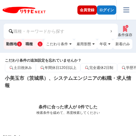
会員登録
ログイン
職種・キーワードから探す
条件保存
勤務地
職種
こだわり条件
雇用形態
年収
新着のみ
1
1
こだわり条件の追加設定を忘れていませんか？
土日祝休み
年間休日120日以上
完全週休2日制
学歴
小美玉市（茨城県）、システムエンジニアの転職・求人情
報
条件に合った求人が 0件でした
検索条件を緩めて、再度検索してください