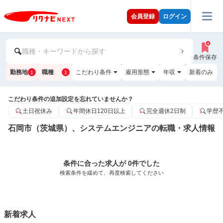
会員登録
ログイン
職種・キーワードから探す
条件保存
勤務地
職種
こだわり条件
雇用形態
年収
新着のみ
1
1
こだわり条件の追加設定を忘れていませんか？
土日祝休み
年間休日120日以上
完全週休2日制
学歴
石岡市（茨城県）、システムエンジニアの転職・求人情報
条件に合った求人が 0件でした
検索条件を緩めて、再度検索してください
新着求人