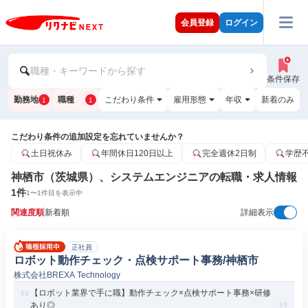
会員登録
ログイン
職種・キーワードから探す
条件保存
勤務地
職種
こだわり条件
雇用形態
年収
新着のみ
1
1
こだわり条件の追加設定を忘れていませんか？
土日祝休み
年間休日120日以上
完全週休2日制
学歴
神栖市（茨城県）、システムエンジニアの転職・求人情報
1
件
1
〜
1
件目を表示中
関連度順
新着順
詳細表示
正社員
ロボット動作チェック・点検サポート事務/神栖市
株式会社BREXA Technology
【ロボット業界で手に職】動作チェック×点検サポート事務×研修
あり◎