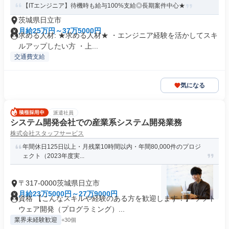
【ITエンジニア】待機時も給与100%支給◎長期案件中心★
茨城県日立市
月給25万円～37万5000円
求める人材: ★求める人材★ ・エンジニア経験を活かしてスキ
ルアップしたい方 ・上...
交通費支給
気になる
派遣社員
システム開発会社での産業系システム開発業務
株式会社スタッフサービス
年間休日125日以上・月残業10時間以内・年間80,000件のプロジ
ェクト（2023年度実...
〒317-0000茨城県日立市
月給23万5000円～27万9000円
資格 【こんなスキルや経験のある方を歓迎します！】 ソフト
ウェア開発（プログラミング）...
業界未経験歓迎
+30個