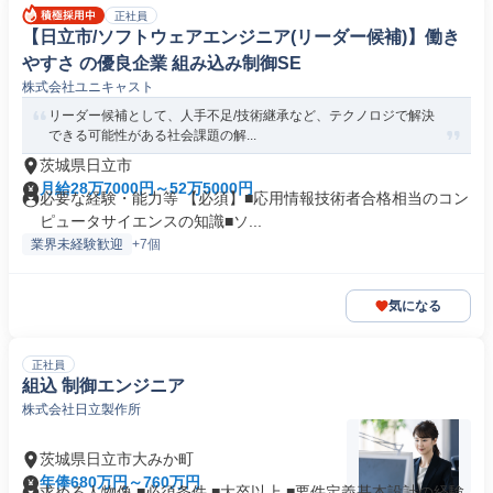
正社員
【日立市/ソフトウェアエンジニア(リーダー候補)】働き
やすさ の優良企業 組み込み制御SE
株式会社ユニキャスト
リーダー候補として、人手不足/技術継承など、テクノロジで解決
できる可能性がある社会課題の解...
茨城県日立市
月給28万7000円～52万5000円
必要な経験・能力等 【必須】■応用情報技術者合格相当のコン
ピュータサイエンスの知識■ソ...
業界未経験歓迎
+7個
気になる
正社員
組込 制御エンジニア
株式会社日立製作所
茨城県日立市大みか町
年俸680万円～760万円
求める人物像 ■必須条件 ■大卒以上 ■要件定義基本設計の経験