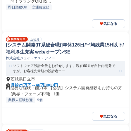
問！ブランクOK! 既...
即日勤務OK
交通費支給
気になる
正社員
[システム開発(IT系総合職)]年休126日/平均残業15H以下/
福利厚生充実 web/オープンSE
株式会社ジェイ・エス・ディー
ソフトウェア設計全般をお任せします。現在60％が自社内開発で
すが、お客様先常駐の設計者ニー...
茨城県日立市
月給25万円～46万8000円
必要な経験・能力等 【必須】システム開発経験をお持ちの方
(業界・フェーズ不問) 《働...
業界未経験歓迎
+9個
気になる