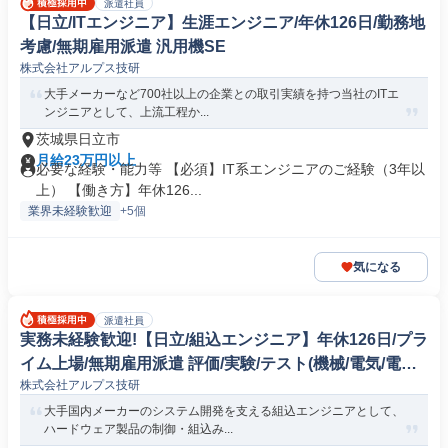
派遣社員
【日立/ITエンジニア】生涯エンジニア/年休126日/勤務地
考慮/無期雇用派遣 汎用機SE
株式会社アルプス技研
大手メーカーなど700社以上の企業との取引実績を持つ当社のITエ
ンジニアとして、上流工程か...
茨城県日立市
月給23万円以上
必要な経験・能力等 【必須】IT系エンジニアのご経験（3年以
上） 【働き方】年休126...
業界未経験歓迎
+5個
気になる
派遣社員
実務未経験歓迎!【日立/組込エンジニア】年休126日/プラ
イム上場/無期雇用派遣 評価/実験/テスト(機械/電気/電子
株式会社アルプス技研
製品専門職)
大手国内メーカーのシステム開発を支える組込エンジニアとして、
ハードウェア製品の制御・組込み...