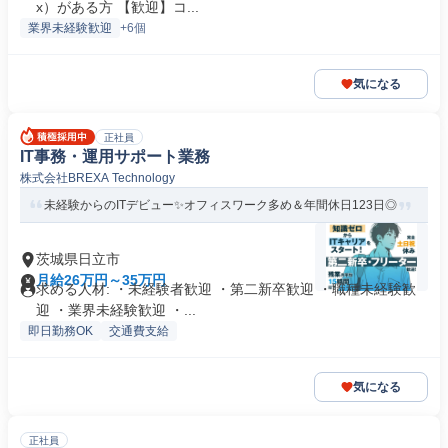
x）がある方 【歓迎】コ...
業界未経験歓迎
+6個
気になる
正社員
IT事務・運用サポート業務
株式会社BREXA Technology
未経験からのITデビュー✨オフィスワーク多め＆年間休日123日◎
茨城県日立市
月給26万円～35万円
求める人材: ・未経験者歓迎 ・第二新卒歓迎 ・職種未経験歓
迎 ・業界未経験歓迎 ・...
即日勤務OK
交通費支給
気になる
正社員