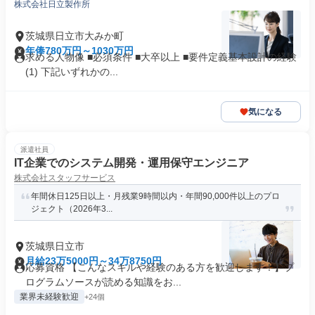
株式会社日立製作所
茨城県日立市大みか町
年俸780万円～1030万円
求める人物像 ■必須条件 ■大卒以上 ■要件定義基本設計の経験
(1) 下記いずれかの...
気になる
派遣社員
IT企業でのシステム開発・運用保守エンジニア
株式会社スタッフサービス
年間休日125日以上・月残業9時間以内・年間90,000件以上のプロ
ジェクト（2026年3...
茨城県日立市
月給23万5000円～34万8750円
応募資格 【こんなスキルや経験のある方を歓迎します！】プ
ログラムソースが読める知識をお...
業界未経験歓迎
+24個