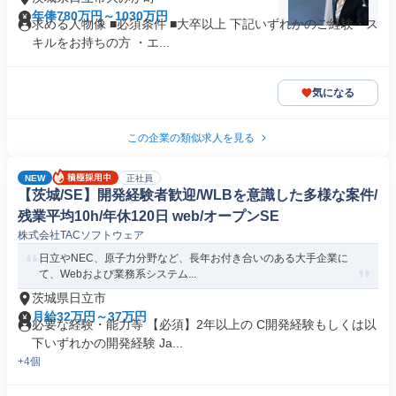
年俸780万円～1030万円
求める人物像 ■必須条件 ■大卒以上 下記いずれかのご経験・ス
キルをお持ちの方 ・エ...
気になる
この企業の類似求人を見る
NEW
正社員
【茨城/SE】開発経験者歓迎/WLBを意識した多様な案件/
残業平均10h/年休120日 web/オープンSE
株式会社TACソフトウェア
日立やNEC、原子力分野など、長年お付き合いのある大手企業に
て、Webおよび業務系システム...
茨城県日立市
月給32万円～37万円
必要な経験・能力等 【必須】2年以上の C開発経験もしくは以
下いずれかの開発経験 Ja...
+4個