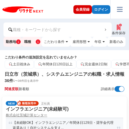
会員登録
ログイン
職種・キーワードから探す
条件保存
勤務地
職種
こだわり条件
雇用形態
年収
新着のみ
1
1
こだわり条件の追加設定を忘れていませんか？
土日祝休み
年間休日120日以上
完全週休2日制
学歴
日立市（茨城県）、システムエンジニアの転職・求人情報
36
件
1
〜
36
件目を表示中
関連度順
新着順
詳細表示
NEW
正社員
インフラエンジニア(未経験可)
株式会社茨城計算センター
【未経験OK】インフラエンジニア／年間休日129日・奨学金代理
返還あり！自社システムを支え...