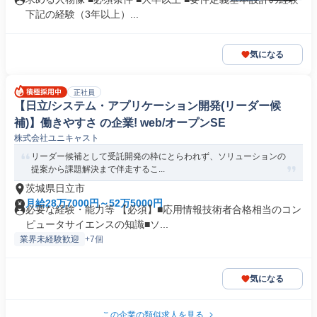
下記の経験（3年以上）...
気になる
正社員
【日立/システム・アプリケーション開発(リーダー候
補)】働きやすさ の企業! web/オープンSE
株式会社ユニキャスト
リーダー候補として受託開発の枠にとらわれず、ソリューションの
提案から課題解決まで伴走するこ...
茨城県日立市
月給28万7000円～52万5000円
必要な経験・能力等 【必須】■応用情報技術者合格相当のコン
ピュータサイエンスの知識■ソ...
業界未経験歓迎
+7個
気になる
この企業の類似求人を見る