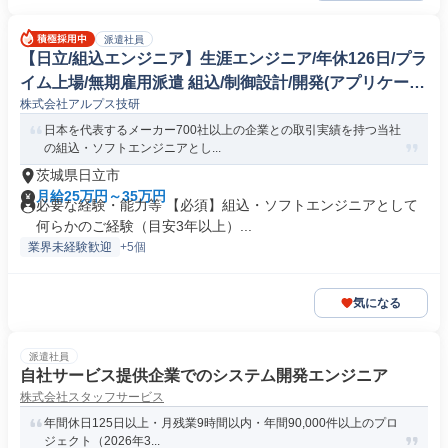
派遣社員
【日立/組込エンジニア】生涯エンジニア/年休126日/プラ
イム上場/無期雇用派遣 組込/制御設計/開発(アプリケーシ
株式会社アルプス技研
ョン)
日本を代表するメーカー700社以上の企業との取引実績を持つ当社
の組込・ソフトエンジニアとし...
茨城県日立市
月給25万円～35万円
必要な経験・能力等 【必須】組込・ソフトエンジニアとして
何らかのご経験（目安3年以上）...
業界未経験歓迎
+5個
気になる
派遣社員
自社サービス提供企業でのシステム開発エンジニア
株式会社スタッフサービス
年間休日125日以上・月残業9時間以内・年間90,000件以上のプロ
ジェクト（2026年3...