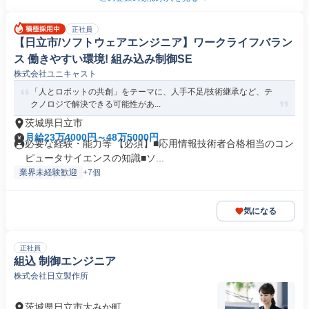
正社員
【日立市/ソフトウェアエンジニア】ワークライフバラン
ス 働きやすい環境! 組み込み制御SE
株式会社ユニキャスト
「人とロボットの共創」をテーマに、人手不足/技術継承など、テ
クノロジで解決できる可能性があ...
茨城県日立市
月給23万4000円～48万5000円
必要な経験・能力等 【必須】■応用情報技術者合格相当のコン
ピュータサイエンスの知識■ソ...
業界未経験歓迎
+7個
気になる
正社員
組込 制御エンジニア
株式会社日立製作所
茨城県日立市大みか町