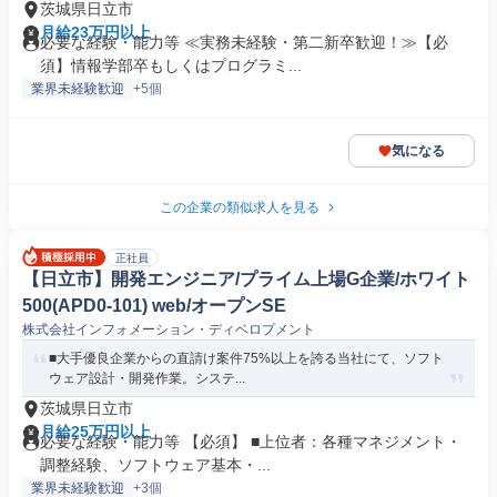
茨城県日立市
月給23万円以上
必要な経験・能力等 ≪実務未経験・第二新卒歓迎！≫【必
須】情報学部卒もしくはプログラミ...
業界未経験歓迎
+5個
気になる
この企業の類似求人を見る
正社員
【日立市】開発エンジニア/プライム上場G企業/ホワイト
500(APD0-101) web/オープンSE
株式会社インフォメーション・ディベロプメント
■大手優良企業からの直請け案件75%以上を誇る当社にて、ソフト
ウェア設計・開発作業。システ...
茨城県日立市
月給25万円以上
必要な経験・能力等 【必須】 ■上位者：各種マネジメント・
調整経験、ソフトウェア基本・...
業界未経験歓迎
+3個