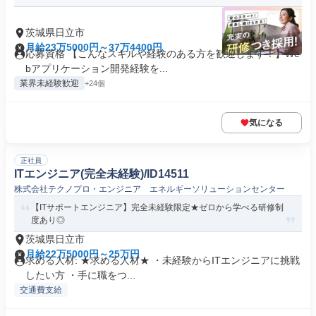
茨城県日立市
月給23万5000円～37万4400円
応募資格 【こんなスキルや経験のある方を歓迎します！】We
bアプリケーション開発経験を...
業界未経験歓迎
+24個
気になる
正社員
ITエンジニア(完全未経験)/ID14511
株式会社テクノプロ・エンジニア エネルギーソリューションセンター
【ITサポートエンジニア】完全未経験限定★ゼロから学べる研修制
度あり◎
茨城県日立市
月給22万5000円～25万円
求める人材: ★求める人材★ ・未経験からITエンジニアに挑戦
したい方 ・手に職をつ...
交通費支給