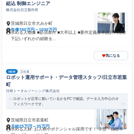
組込 制御エンジニア
株式会社日立製作所
茨城県日立市大みか町
年俸780万円～1030万円
求める人物像 ■必須条件 ■大卒以上 ■要件定義基本設計の経験
下記いずれかの経験を...
気になる
NEW
正社員
ロボット運用サポート・データ管理スタッフ/日立市若葉
町
日研トータルソーシング株式会社
ロボットが正常に動いているかをPCで確認。データ入力中心のオ
フィスワークです。
茨城県日立市若葉町
月給25万円～35万円
求める人材: お人柄やポテンシャル採用です！ 学歴・職歴不