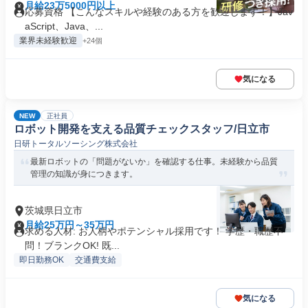
月給23万5000円以上
応募資格 【こんなスキルや経験のある方を歓迎します！】Jav
aScript、Java、...
業界未経験歓迎
+24個
気になる
NEW
正社員
ロボット開発を支える品質チェックスタッフ/日立市
日研トータルソーシング株式会社
最新ロボットの「問題がないか」を確認する仕事。未経験から品質
管理の知識が身につきます。
茨城県日立市
月給25万円～35万円
求める人材: お人柄やポテンシャル採用です！ 学歴・職歴不
問！ブランクOK! 既...
即日勤務OK
交通費支給
気になる