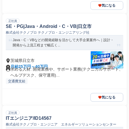
気になる
正社員
SE・PG|Java・Android・C・VB|日立市
株式会社テクノプロ テクノプロ・エンジニアリング社
Java・C・VBなどの開発経験を活かして大手企業案件へ｜設計・
開発から上流工程まで幅広く...
茨城県日立市
月給25万円～40万円
求める人材: 開発業務や、サポート業務(テクニカルサポート、
ヘルプデスク、保守運用)...
交通費支給
気になる
正社員
ITエンジニア/ID14567
株式会社テクノプロ・エンジニア エネルギーソリューションセンター