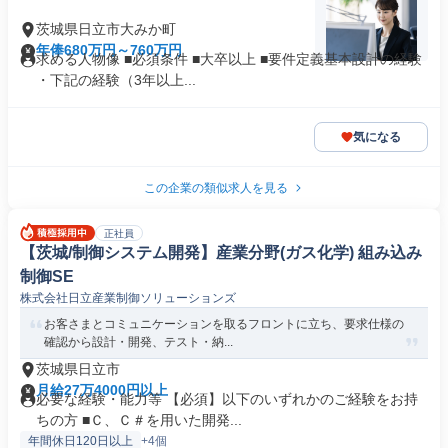
茨城県日立市大みか町
年俸680万円～760万円
求める人物像 ■必須条件 ■大卒以上 ■要件定義基本設計の経験
・下記の経験（3年以上...
気になる
この企業の類似求人を見る
正社員
【茨城/制御システム開発】産業分野(ガス化学) 組み込み
制御SE
株式会社日立産業制御ソリューションズ
お客さまとコミュニケーションを取るフロントに立ち、要求仕様の
確認から設計・開発、テスト・納...
茨城県日立市
月給27万4000円以上
必要な経験・能力等 【必須】以下のいずれかのご経験をお持
ちの方 ■Ｃ、Ｃ＃を用いた開発...
年間休日120日以上
+4個