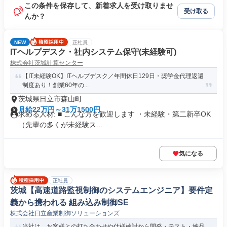
この条件を保存して、新着求人を受け取りませ
受け取る
んか？
NEW
正社員
ITヘルプデスク・社内システム保守(未経験可)
株式会社茨城計算センター
【IT未経験OK】ITヘルプデスク／年間休日129日・奨学金代理返還
制度あり！創業60年の...
茨城県日立市森山町
月給22万円～31万1500円
求める人材: ■ こんな方を歓迎します ・未経験・第二新卒OK
（先輩の多くが未経験ス...
気になる
正社員
茨城【高速道路監視制御のシステムエンジニア】要件定
義から携われる 組み込み制御SE
株式会社日立産業制御ソリューションズ
当社は、お客様との打ち合わせや仕様検討から開発・テスト・納品