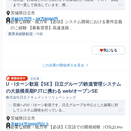
まで一貫して担当しています。携...
茨城県日立市
月給25万円～38万8000円
必要な経験・能力等 【必須】システム開発における要件定義
のご経験 【募集背景】高速道路...
業界未経験歓迎
+5個
気になる
この企業の類似求人を見る
正社員
U・Iターン歓迎【SE】日立グループ/鉄道管理システム
の大規模長期PJTに携わる web/オープンSE
株式会社日立ドキュメントソリューションズ
茨城へのU・Iターン歓迎です。日立グループを中心とした顧客に対
してシステム開発を行っている...
茨城県日立市
月給24万3000円以上
必要な経験・能力等 【必須】C言語での開発経験（OSはLinu