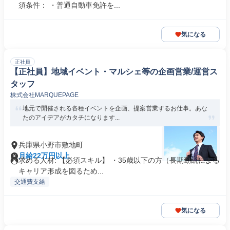
須条件： ・普通自動車免許を...
気になる
正社員
【正社員】地域イベント・マルシェ等の企画営業/運営ス
タッフ
株式会社MARQUEPAGE
地元で開催される各種イベントを企画、提案営業するお仕事。あな
たのアイデアがカタチになります...
兵庫県小野市敷地町
月給22万円以上
求める人材: 【必須スキル】 ・35歳以下の方（長期勤続による
キャリア形成を図るため...
交通費支給
気になる