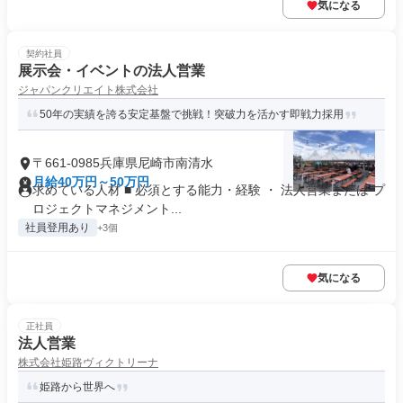
気になる
契約社員
展示会・イベントの法人営業
ジャパンクリエイト株式会社
50年の実績を誇る安定基盤で挑戦！突破力を活かす即戦力採用
〒661-0985兵庫県尼崎市南清水
月給40万円～50万円
求めている人材 ■ 必須とする能力・経験 ・ 法人営業または プ
ロジェクトマネジメント...
社員登用あり
+3個
気になる
正社員
法人営業
株式会社姫路ヴィクトリーナ
姫路から世界へ