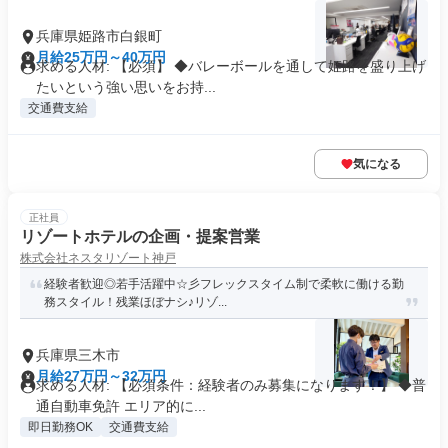
兵庫県姫路市白銀町
月給25万円～40万円
求める人材: 【必須】 ◆バレーボールを通して姫路を盛り上げ
たいという強い思いをお持...
交通費支給
気になる
正社員
リゾートホテルの企画・提案営業
株式会社ネスタリゾート神戸
経験者歓迎◎若手活躍中☆彡フレックスタイム制で柔軟に働ける勤
務スタイル！残業ほぼナシ♪リゾ...
兵庫県三木市
月給27万円～32万円
求める人材: 【必須条件：経験者のみ募集になります！】 ◆普
通自動車免許 エリア的に...
即日勤務OK
交通費支給