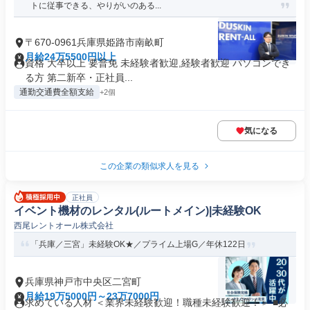
トに従事できる、やりがいのある...
〒670-0961兵庫県姫路市南畝町
月給24万5500円以上
資格 大卒以上 要普免 未経験者歓迎,経験者歓迎 パソコンでき
る方 第二新卒・正社員...
通勤交通費全額支給
+2個
気になる
この企業の類似求人を見る
正社員
イベント機材のレンタル(ルートメイン)|未経験OK
西尾レントオール株式会社
「兵庫／三宮」未経験OK★／プライム上場G／年休122日
兵庫県神戸市中央区二宮町
月給19万5000円～23万7000円
求めている人材 ＜業界未経験歓迎！職種未経験歓迎！＞ ■必