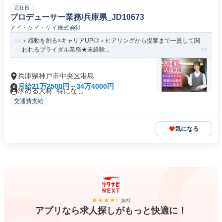
正社員
プロデューサー業務/兵庫県_JD10673
アイ・ケイ・ケイ株式会社
＜感動を創る×キャリアUP◎＞ヒアリングから提案まで一貫して関
われるブライダル業務★未経験...
兵庫県神戸市中央区港島
月給21万2500円～34万4000円
求める人材: 特になし
交通費支給
気になる
無料
アプリなら求人探しがもっと快適に！