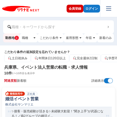
会員登録
ログイン
職種・キーワードから探す
勤務地
職種
こだわり条件
雇用形態
年収
新着のみ
1
こだわり条件の追加設定を忘れていませんか？
土日祝休み
年間休日120日以上
完全週休2日制
学歴
兵庫県、イベント法人営業の転職・求人情報
10
件
1
〜
10
件目を表示中
関連度順
新着順
詳細表示
正社員
婚活イベント営業
株式会社サンマリエ
✨接客・販売経験が活きる✨未経験大歓迎！“聞き上手”が武器にな
る！／IBJグループの婚活イ...