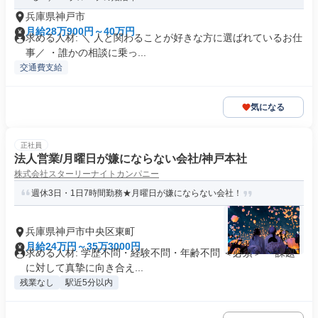
兵庫県神戸市
月給28万900円～40万円
求める人材: ＼ 人と関わることが好きな方に選ばれているお仕
事／ ・誰かの相談に乗っ...
交通費支給
気になる
正社員
法人営業/月曜日が嫌にならない会社/神戸本社
株式会社スターリーナイトカンパニー
週休3日・1日7時間勤務★月曜日が嫌にならない会社！
兵庫県神戸市中央区東町
月給24万円～35万3000円
求める人材: 学歴不問・経験不問・年齢不問 ＜必須＞ ・課題
に対して真摯に向き合え...
残業なし
駅近5分以内