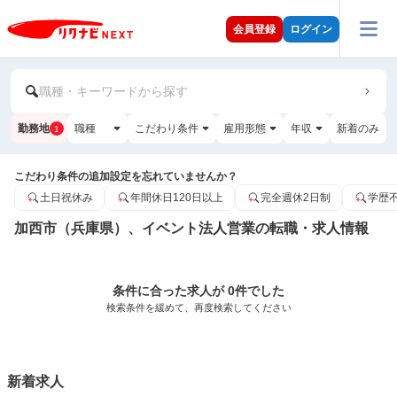
会員登録
ログイン
職種・キーワードから探す
勤務地
職種
こだわり条件
雇用形態
年収
新着のみ
1
こだわり条件の追加設定を忘れていませんか？
土日祝休み
年間休日120日以上
完全週休2日制
学歴
加西市（兵庫県）、イベント法人営業の転職・求人情報
条件に合った求人が 0件でした
検索条件を緩めて、再度検索してください
新着求人