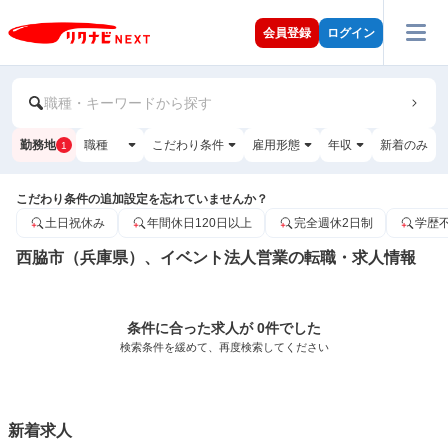
会員登録
ログイン
職種・キーワードから探す
勤務地
職種
こだわり条件
雇用形態
年収
新着のみ
1
こだわり条件の追加設定を忘れていませんか？
土日祝休み
年間休日120日以上
完全週休2日制
学歴
西脇市（兵庫県）、イベント法人営業の転職・求人情報
条件に合った求人が 0件でした
検索条件を緩めて、再度検索してください
新着求人