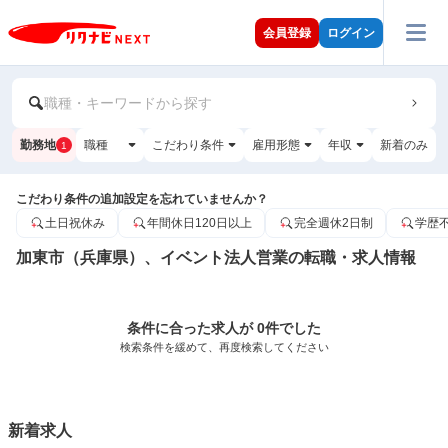
会員登録
ログイン
職種・キーワードから探す
勤務地
職種
こだわり条件
雇用形態
年収
新着のみ
1
こだわり条件の追加設定を忘れていませんか？
土日祝休み
年間休日120日以上
完全週休2日制
学歴
加東市（兵庫県）、イベント法人営業の転職・求人情報
条件に合った求人が 0件でした
検索条件を緩めて、再度検索してください
新着求人