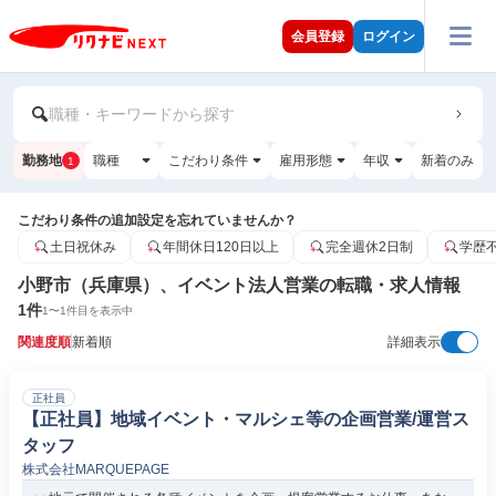
会員登録
ログイン
職種・キーワードから探す
勤務地
職種
こだわり条件
雇用形態
年収
新着のみ
1
こだわり条件の追加設定を忘れていませんか？
土日祝休み
年間休日120日以上
完全週休2日制
学歴
小野市（兵庫県）、イベント法人営業の転職・求人情報
1
件
1
〜
1
件目を表示中
関連度順
新着順
詳細表示
正社員
【正社員】地域イベント・マルシェ等の企画営業/運営ス
タッフ
株式会社MARQUEPAGE