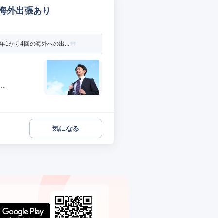
の海外出張あり
から4回の海外への出...
.
気になる