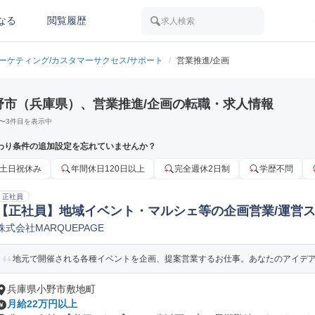
なる
閲覧履歴
求人検索
マーケティング/カスタマーサクセス/サポート
/
営業推進/企画
野市（兵庫県）、営業推進/企画の転職・求人情報
〜
3
件目を表示中
わり条件の追加設定を忘れていませんか？
土日祝休み
年間休日120日以上
完全週休2日制
学歴不問
正社員
【正社員】地域イベント・マルシェ等の企画営業/運営
株式会社MARQUEPAGE
地元で開催される各種イベントを企画、提案営業するお仕事。あなたのアイデアが
兵庫県小野市敷地町
月給22万円以上