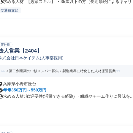
求める人材: 【必須スキル】 ・35歳以下の方（長期勤続によるキャリ..
交通費支給
正社員
法人営業【2404】
株式会社日本ケイテム(人事部採用)
＜第二創業期の中核メンバー募集＞製造業界に特化した人材派遣営業
兵庫県小野市匠台
年俸350万円～550万円
求める人材: 歓迎要件(活躍できる経験) ・組織やチーム作りに興味を..