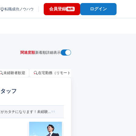
会員登録
ログイン
転職成功ノウハウ
無料
関連度順
新着順
詳細表示
未経験者歓迎
在宅勤務（リモートワーク）OK
家賃補助・住宅手当
スタッフ
カタチになります！未経験...