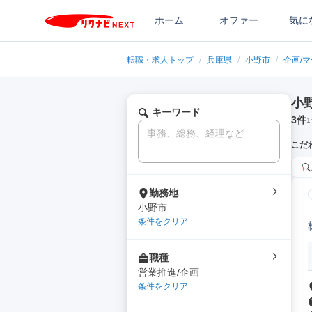
ホーム
オファー
気に
転職・求人トップ
/
兵庫県
/
小野市
/
企画/
小
キーワード
3
件
1
こだ
勤務地
小野市
条件をクリア
職種
営業推進/企画
条件をクリア