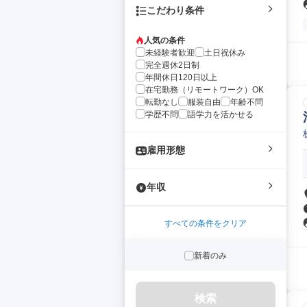
こだわり条件
人気の条件
未経験者歓迎
土日祝休み
完全週休2日制
年間休日120日以上
在宅勤務（リモートワーク）OK
転勤なし
服装自由
年齢不問
学歴不問
語学力を活かせる
雇用形態
年収
すべての条件をクリア
新着のみ
検索