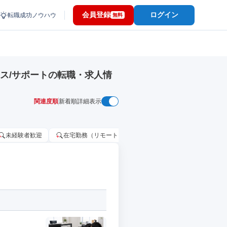
会員登録
ログイン
転職成功ノウハウ
無料
ス/サポートの転職・求人情
関連度順
新着順
詳細表示
未経験者歓迎
在宅勤務（リモートワーク）OK
家賃補助・住宅手当