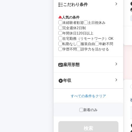
こだわり条件
人気の条件
未経験者歓迎
土日祝休み
完全週休2日制
年間休日120日以上
在宅勤務（リモートワーク）OK
転勤なし
服装自由
年齢不問
学歴不問
語学力を活かせる
雇用形態
年収
すべての条件をクリア
新着のみ
検索