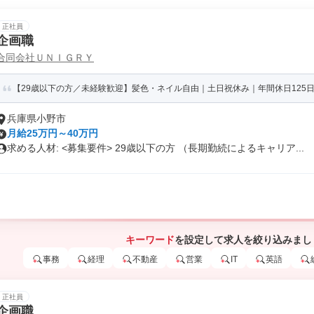
正社員
企画職
合同会社ＵＮＩＧＲＹ
【29歳以下の方／未経験歓迎】髪色・ネイル自由｜土日祝休み｜年間休日125日
兵庫県小野市
月給25万円～40万円
求める人材: <募集要件> 29歳以下の方 （長期勤続によるキャリア...
キーワード
を設定して求人を絞り込みまし
事務
経理
不動産
営業
IT
英語
正社員
企画職