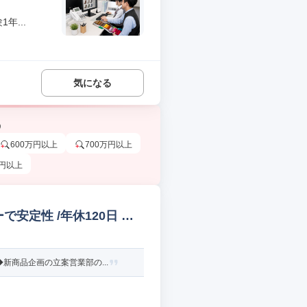
年...
気になる
う
600万円以上
700万円以上
万円以上
安定性 /年休120日 商
商品企画の立案営業部の...