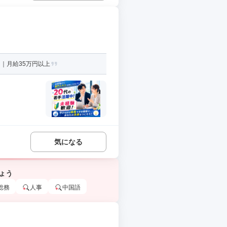
｜月給35万円以上
気になる
ょう
総務
人事
中国語