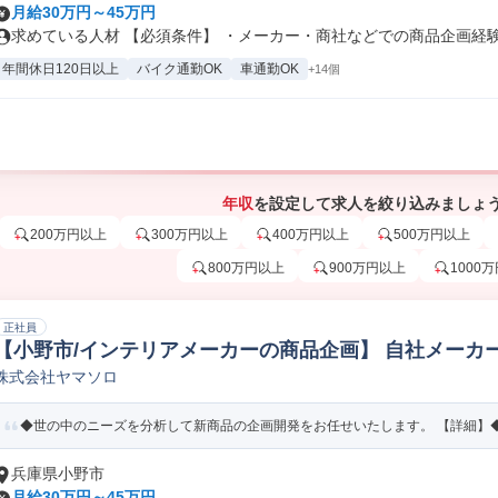
月給30万円～45万円
求めている人材 【必須条件】 ・メーカー・商社などでの商品企画経験1
年間休日120日以上
バイク通勤OK
車通勤OK
+14個
年収
を設定して求人を絞り込みましょ
200万円以上
300万円以上
400万円以上
500万円以上
800万円以上
900万円以上
1000
正社員
【小野市/インテリアメーカーの商品企画】 自社メーカーで
株式会社ヤマソロ
品企画
◆世の中のニーズを分析して新商品の企画開発をお任せいたします。 【詳細】◆新
兵庫県小野市
月給30万円～45万円