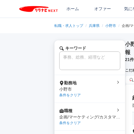
ホーム
オファー
気に
転職・求人トップ
/
兵庫県
/
小野市
/
企画/
小
キーワード
報
21
件
こだ
勤務地
小野市
条件をクリア
職種
企画/マーケティング/カスタマー
サクセス/サポート
条件をクリア