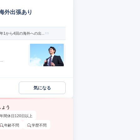
の海外出張あり
から4回の海外への出...
.
気になる
しょう
年間休日120日以上
年齢不問
学歴不問