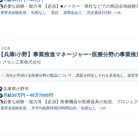
必要な経験・能力等 【必須】■メーカー・商社などでの商品企画経験1年
業界未経験歓迎
転勤なし
英語
退職金あり
完全週休2日制
+1個
正社員
【兵庫/小野】事業推進マネージャー~医療分野の事業推
トクセン工業株式会社
企画
当社が手掛ける医療分野の製品について、課題を特定しそれを具現化し、産官学問
兵庫県小野市
月給30万円～40万7000円
必要な経験・能力等 【必須】医療機器や医療器具の知見、プロジェクト
業界未経験歓迎
月平均残業時間20時間以内
転勤なし
+1個