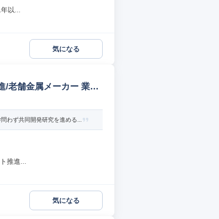
以...
気になる
進/老舗金属メーカー 業務
わず共同開発研究を進める...
推進...
気になる