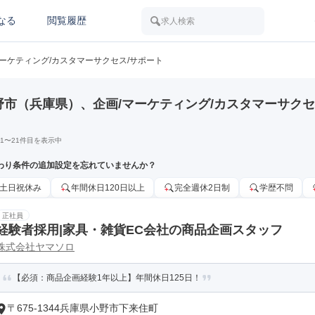
なる
閲覧履歴
求人検索
マーケティング/カスタマーサクセス/サポート
野市（兵庫県）、企画/マーケティング/カスタマーサクセ
1
〜
21
件目を表示中
わり条件の追加設定を忘れていませんか？
土日祝休み
年間休日120日以上
完全週休2日制
学歴不問
正社員
経験者採用|家具・雑貨EC会社の商品企画スタッフ
株式会社ヤマソロ
【必須：商品企画経験1年以上】年間休日125日！
〒675-1344兵庫県小野市下来住町