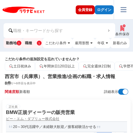
会員登録
ログイン
職種・キーワードから探す
条件保存
勤務地
職種
こだわり条件
雇用形態
年収
新着のみ
1
1
こだわり条件の追加設定を忘れていませんか？
土日祝休み
年間休日120日以上
完全週休2日制
学歴
西宮市（兵庫県）、営業推進/企画の転職・求人情報
8
件
1
〜
8
件目を表示中
関連度順
新着順
詳細表示
正社員
BMW正規ディーラーの販売営業
ビー・エム・ダブリュー株式会社
20～30代活躍中／未経験大歓迎／接客経験活かせる