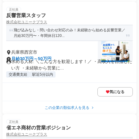
正社員
反響営業スタッフ
株式会社ユニークプラス
飛び込みなし・問い合わせ対応のみ！未経験から始める反響営業／
月給30万円〜・年間休日120...
兵庫県西宮市
月給30万円～50万円
求める人材: ＼こんな方を歓迎します！／ ・高収入を目指した
い方 ・未経験から営業に...
交通費支給
駅近5分以内
気になる
この企業の類似求人を見る
正社員
省エネ商材の営業ポジション
株式会社ユニークプラス