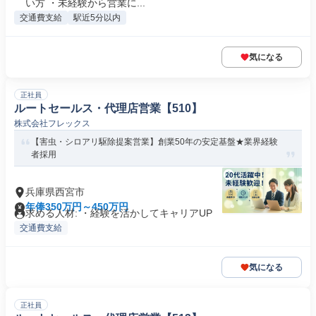
い方 ・未経験から営業に...
交通費支給
駅近5分以内
気になる
正社員
ルートセールス・代理店営業【510】
株式会社フレックス
【害虫・シロアリ駆除提案営業】創業50年の安定基盤★業界経験
者採用
兵庫県西宮市
年俸350万円～450万円
求める人材: ・経験を活かしてキャリアUP
交通費支給
気になる
正社員