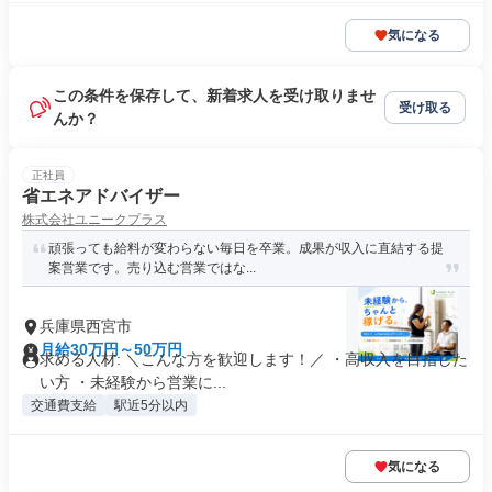
気になる
この条件を保存して、新着求人を受け取りませ
受け取る
んか？
正社員
省エネアドバイザー
株式会社ユニークプラス
頑張っても給料が変わらない毎日を卒業。成果が収入に直結する提
案営業です。売り込む営業ではな...
兵庫県西宮市
月給30万円～50万円
求める人材: ＼こんな方を歓迎します！／ ・高収入を目指した
い方 ・未経験から営業に...
交通費支給
駅近5分以内
気になる