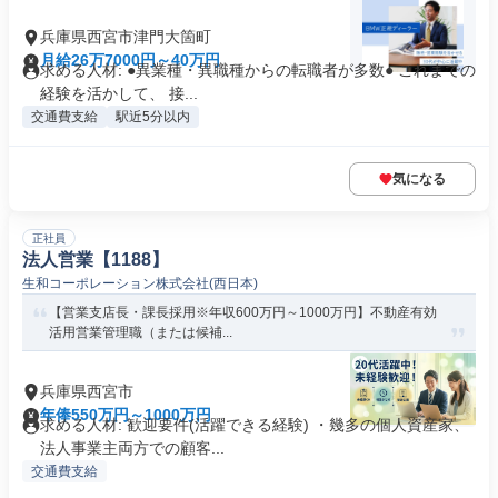
兵庫県西宮市津門大箇町
月給26万7000円～40万円
求める人材: ●異業種・異職種からの転職者が多数● これまでの
経験を活かして、 接...
交通費支給
駅近5分以内
気になる
正社員
法人営業【1188】
生和コーポレーション株式会社(西日本)
【営業支店長・課長採用※年収600万円～1000万円】不動産有効
活用営業管理職（または候補...
兵庫県西宮市
年俸550万円～1000万円
求める人材: 歓迎要件(活躍できる経験) ・幾多の個人資産家、
法人事業主両方での顧客...
交通費支給