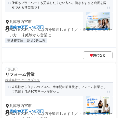
仕事もプライベートも妥協したくない方へ。働きやすさと成長を両
立できる営業職です
兵庫県西宮市
月給30万円～50万円
求める人材: ＼こんな方を歓迎します！／ ・高収入を目指した
い方 ・未経験から営業に...
交通費支給
駅近5分以内
気になる
正社員
リフォーム営業
株式会社ユニークプラス
未経験から住まいのプロへ。半年間の研修後はリフォーム営業とし
て活躍！月給30万円〜／年間休...
兵庫県西宮市
月給30万円～50万円
求める人材: ＼こんな方を歓迎します！／ ・高収入を目指した