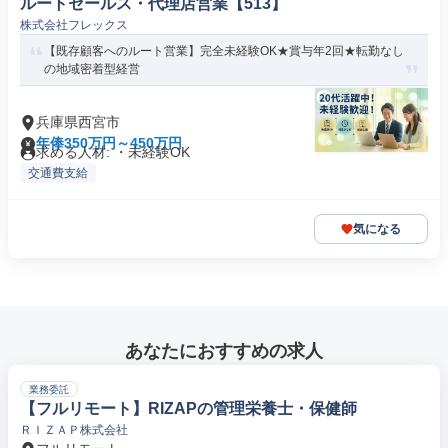
ルートセールス・代理店営業【513】
株式会社フレックス
【既存顧客へのルート営業】完全未経験OK★賞与年2回★転勤なし
の地域密着型経営
兵庫県西宮市
年俸350万円～450万円
求める人材: ・未経験OK
交通費支給
気になる
あなたにおすすめの求人
業務委託
【フルリモート】RIZAPの管理栄養士・保健師
ＲＩＺＡＰ株式会社