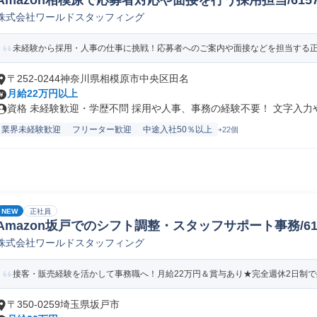
Amazon相模原で応募者対応や面接を行う採用担当/61578_
株式会社ワールドスタッフィング
未経験から採用・人事の仕事に挑戦！応募者へのご案内や面接などを担当する正社
〒252-0244神奈川県相模原市中央区田名
月給22万円以上
資格 未経験歓迎・学歴不問 採用や人事、事務の経験不要！ 文字入力やE
業界未経験歓迎
フリーター歓迎
中途入社50％以上
+22個
NEW
正社員
Amazon坂戸でのシフト調整・スタッフサポート事務/61578
株式会社ワールドスタッフィング
接客・販売経験を活かして事務職へ！月給22万円＆賞与あり★完全週休2日制で残
〒350-0259埼玉県坂戸市