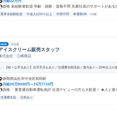
月給22万円
資格 未経験者歓迎 年齢・経験・資格不問 先輩社員のサポートがあるから
業界未経験歓迎
中途入社50％以上
学歴不問
車通勤OK
+15個
NEW
正社員
アイスクリーム販売スタッフ
株式会社 江崎商店
【様々な手当あり】住宅手当もあり／交通費全額支給／賞与あり＜20年以上の
静岡県浜松市中央区和田町
月給20万9330円～24万7710円
資格 ・要普通自動車運転免許 社員デビューの方も大歓迎！ ★人と接す.
交通費支給
社割あり