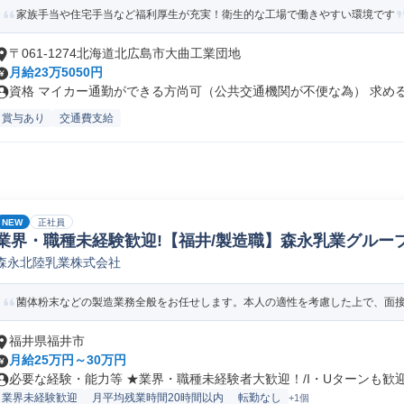
家族手当や住宅手当など福利厚生が充実！衛生的な工場で働きやすい環境です
〒061-1274北海道北広島市大曲工業団地
月給23万5050円
資格 マイカー通勤ができる方尚可（公共交通機関が不便な為） 求める人
賞与あり
交通費支給
NEW
正社員
業界・職種未経験歓迎!【福井/製造職】森永乳業グループ
森永北陸乳業株式会社
ペレーター/ラインマネージャー(食品/飲料/たばこ)
菌体粉末などの製造業務全般をお任せします。本人の適性を考慮した上で、面接に
福井県福井市
月給25万円～30万円
必要な経験・能力等 ★業界・職種未経験者大歓迎！/I・Uターンも歓迎！
業界未経験歓迎
月平均残業時間20時間以内
転勤なし
+1個