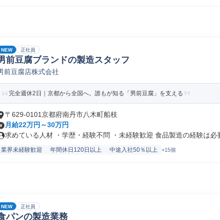
NEW
正社員
男前豆腐ブランドの製造スタッフ
男前豆腐店株式会社
完全週休2日｜京都から全国へ。誰もが知る「男前豆腐」を支える
〒629-0101京都府南丹市八木町船枝
月給22万円～30万円
求めている人材 ・学歴・経験不問 ・未経験歓迎 食品製造の経験は必要.
業界未経験歓迎
年間休日120日以上
中途入社50％以上
+15個
NEW
正社員
食パンの製造業務