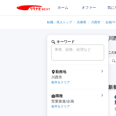
ホーム
オファー
気に
転職・求人トップ
/
兵庫県
/
川西市
/
企画/
川
キーワード
こだ
勤務地
川西市
条件をクリア
新
職種
営業推進/企画
条件をクリア