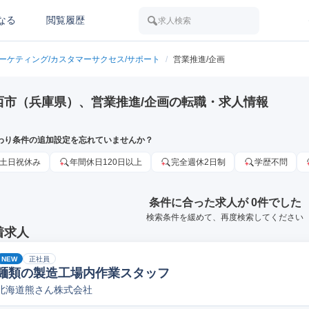
なる
閲覧履歴
求人検索
マーケティング/カスタマーサクセス/サポート
/
営業推進/企画
西市（兵庫県）、営業推進/企画の転職・求人情報
わり条件の追加設定を忘れていませんか？
土日祝休み
年間休日120日以上
完全週休2日制
学歴不問
条件に合った求人が 0件でした
検索条件を緩めて、再度検索してください
着求人
NEW
正社員
麺類の製造工場内作業スタッフ
北海道熊さん株式会社