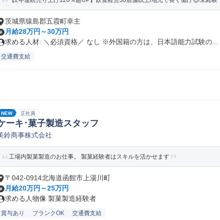
【2年連続売り上げ120％超UP】飲食経営30店舗以上/地元で長く働ける/未経験・
茨城県猿島郡五霞町幸主
月給28万円～30万円
求める人材: ＼必須資格／ なし ※外国籍の方は、日本語能力試験の...
交通費支給
NEW
正社員
ケーキ･菓子製造スタッフ
美鈴商事株式会社
工場内製菓製造のお仕事。 製菓経験者はスキルを活かせます
〒042-0914北海道函館市上湯川町
月給20万円～25万円
求める人物像 製菓製造経験者
賞与あり
ブランクOK
交通費支給