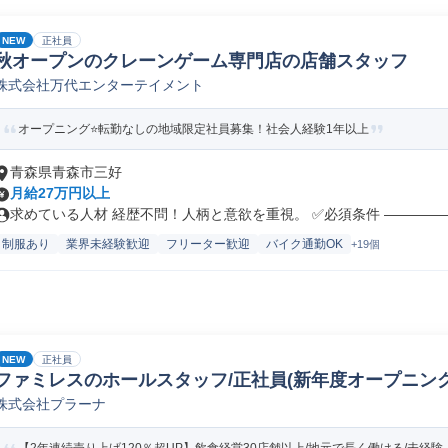
NEW
正社員
秋オープンのクレーンゲーム専門店の店舗スタッフ
株式会社万代エンターテイメント
オープニング⭐転勤なしの地域限定社員募集！社会人経験1年以上
青森県青森市三好
月給27万円以上
求めている人材 経歴不問！人柄と意欲を重視。 ✅必須条件 ――――――
制服あり
業界未経験歓迎
フリーター歓迎
バイク通勤OK
+19個
NEW
正社員
ファミレスのホールスタッフ/正社員(新年度オープニング)
株式会社プラーナ