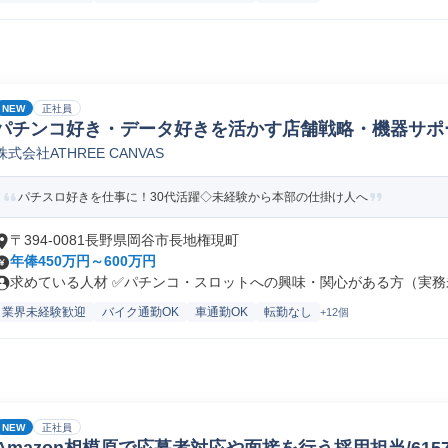
NEW
正社員
パチンコ好き・データ好きを活かす店舗戦略・機器サポ
株式会社ATHREE CANVAS
パチスロ好きを仕事に！30代活躍◇未経験から本部の仕掛け人へ
〒394-0081長野県岡谷市長地権現町
年俸450万円～600万円
求めている人材 ✅パチンコ・スロットへの興味・関心がある方（実務未
業界未経験歓迎
バイク通勤OK
車通勤OK
転勤なし
+12個
NEW
正社員