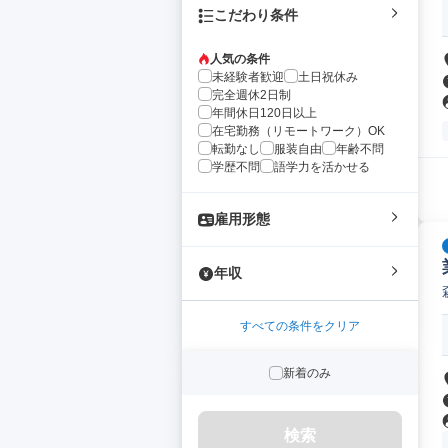
こだわり条件
人気の条件
未経験者歓迎
土日祝休み
完全週休2日制
年間休日120日以上
在宅勤務（リモートワーク）OK
転勤なし
服装自由
年齢不問
学歴不問
語学力を活かせる
雇用形態
年収
すべての条件をクリア
新着のみ
検索