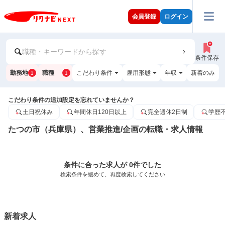
会員登録
ログイン
職種・キーワードから探す
条件保存
勤務地
職種
こだわり条件
雇用形態
年収
新着のみ
1
1
こだわり条件の追加設定を忘れていませんか？
土日祝休み
年間休日120日以上
完全週休2日制
学歴
たつの市（兵庫県）、営業推進/企画の転職・求人情報
条件に合った求人が 0件でした
検索条件を緩めて、再度検索してください
新着求人