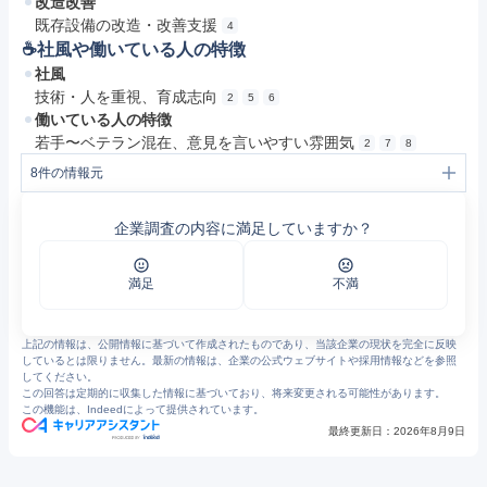
改造改善
既存設備の改造・改善支援
4
☕️社風や働いている人の特徴
社風
技術・人を重視、育成志向
2
5
6
働いている人の特徴
若手〜ベテラン混在、意見を言いやすい雰囲気
2
7
8
8
件の情報元
1
ニチギワールド | 技術が未来をかたちづくる
2
新卒技術職採用サイト | 株式会社ニチギワールド
企業調査の内容に満足していますか？
3
01 ロボットSIer｜ニチギワールド トータルソリューションエンジニアサービス
4
事業内容｜ニチギワールド トータルソリューションエンジニアサービス
5
企業情報｜ニチギワールド トータルソリューションエンジニアサービス
6
サスティナビリティ｜ニチギワールド トータルソリューションエンジニアサービス
満足
不満
7
会社を知る | ニチギワールド エンジニア採用
8
求む！強者、技術者 ニチギワールド エンジニア採用
上記の情報は、公開情報に基づいて作成されたものであり、当該企業の現状を完全に反映
しているとは限りません。最新の情報は、企業の公式ウェブサイトや採用情報などを参照
してください。
この回答は定期的に収集した情報に基づいており、将来変更される可能性があります。
この機能は、Indeedによって提供されています。
最終更新日：
2026年8月9日