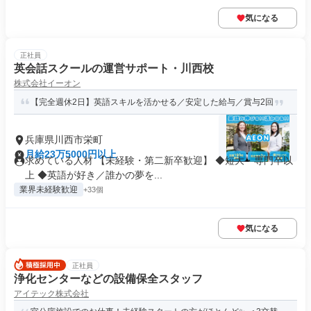
気になる
正社員
英会話スクールの運営サポート・川西校
株式会社イーオン
【完全週休2日】英語スキルを活かせる／安定した給与／賞与2回
兵庫県川西市栄町
月給23万5000円以上
求めている人材 【未経験・第二新卒歓迎】 ◆短大・専門卒以
上 ◆英語が好き／誰かの夢を...
業界未経験歓迎
+33個
気になる
正社員
浄化センターなどの設備保全スタッフ
アイテック株式会社