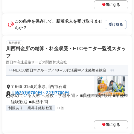
気になる
この条件を保存して、新着求人を受け取りませ
受け取る
んか？
契約社員
川西料金所の精算・料金収受・ETCモニター監視スタッ
フ
西日本高速道路サービス関西株式会社
NEXCO西日本グループ／40～50代活躍中／未経験者歓迎！
〒666-0156兵庫県川西市石道
月給20万9700円～22万7700円
求めている人材 ＜経験・学歴不問＞ ■職種未経験歓迎 ■業種未
経験歓迎 ■学歴不問 ...
制服あり
業界未経験歓迎
+11個
気になる