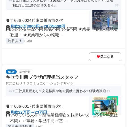
官公庁施設でのお仕事！未経験スタートの方がほとんど✨️ ＜3交替
制は3日に1度の勤務スタイ...
〒666-0024兵庫県川西市久代
月給20万3000円～26万5000円
応募資格 学歴不問 経験不問 資格不問 ★業界・職種未経験者
歓迎！ ★異業種からの転職...
制服あり
+23個
気になる
NEW
契約社員
キセラ川西プラザ経理担当スタッフ
株式会社ＪＴＢコミュニケーションデザイン
✨正社員登用あり✨文化振興や地域貢献に携わる✨経験者歓迎
〒666-0017兵庫県川西市火打
月給22万円～23万円
求めている人材 ✅経理業務経験をお持ちの方（資格や年数は
不問） ✅年齢・学歴不問 ✅基...
業界未経験歓迎
+11個