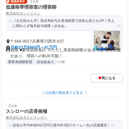
正社員
低価格帯理容室の理容師
株式会社カットツイン
《土日休みも可》高水準給与＆育成制度で技術も収入もUP！売上
に関わらず毎月給与保障＋歩合あ...
〒666-0017兵庫県川西市火打
月給23万9960円～41万円
資格 ■要理容師免許 ※ただし美容師経験がある方は 資格支援
があり、理容への転向可能！...
業界未経験歓迎
歩合給あり
+17個
気になる
この企業の類似求人を見る
正社員
スシローの店長候補
株式会社あきんどスシロー
店長の平均年収642万円◎賞与年3回◎チーム一丸の店舗運営！