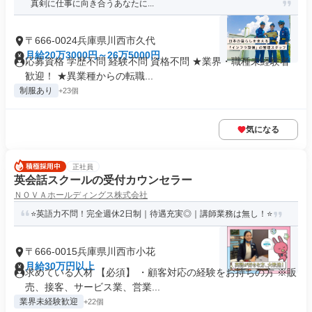
真剣に仕事に向き合うあなたに...
〒666-0024兵庫県川西市久代
月給20万3000円～26万5000円
応募資格 学歴不問 経験不問 資格不問 ★業界・職種未経験者
歓迎！ ★異業種からの転職...
制服あり
+23個
気になる
正社員
英会話スクールの受付カウンセラー
ＮＯＶＡホールディングス株式会社
⭐英語力不問！完全週休2日制｜待遇充実◎｜講師業務は無し！⭐
〒666-0015兵庫県川西市小花
月給30万円以上
求めている人材 【必須】 ・顧客対応の経験をお持ちの方 ※販
売、接客、サービス業、営業...
業界未経験歓迎
+22個