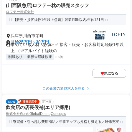
(川西阪急店)ロフテー枕の販売スタッフ
ロフテー株式会社
【販売・接客経験1年以上必須】残業月5h以内/年休121日
兵庫県川西市栄町
月給25万円～30万円
求めている人材 <必須> ✅ 接客・販売・お客様対応経験1年以
上 （※アルバイト経験の...
制服あり
業界未経験歓迎
+16個
気になる
この企業の類似求人を見る
NEW
正社員
飲食店の店長候補(エリア採用)
株式会社GenkiGlobalDiningConcepts
寮完備・引っ越し費用補助／年収アップも昇格も狙える／研修充実