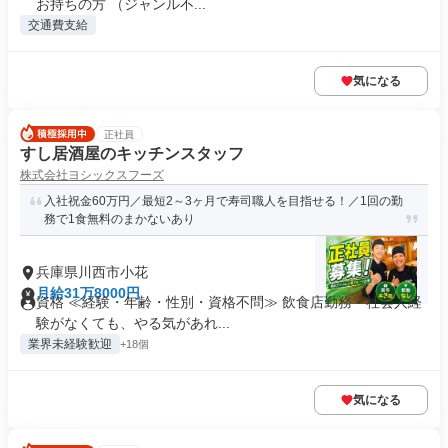
お持ちの方 （ジャンル不...
交通費支給
気になる
正社員
すし居酒屋のキッチンスタッフ
株式会社ヨシックスフーズ
入社祝金60万円／最短2～3ヶ月で寿司職人を目指せる！／1回の勤
務で1食無料のまかないあり
兵庫県川西市小花
月給31万8000円
資格 ≪経験・年齢・性別・資格不問≫ 飲食店勤務・社会人経
験がなくても、やる気があれ...
業界未経験歓迎
+18個
気になる