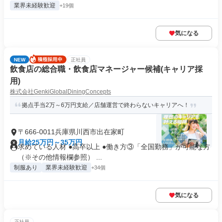
業界未経験歓迎
+19個
気になる
NEW
正社員
飲食店の総合職・飲食店マネージャー候補(キャリア採
用)
株式会社GenkiGlobalDiningConcepts
拠点手当2万～6万円支給／店舗運営で終わらないキャリアへ！
〒666-0011兵庫県川西市出在家町
月給25万円～35万円
求めている人材 ●高卒以上 ●働き方③「全国勤務」が可能な方
（※その他情報欄参照） ...
制服あり
業界未経験歓迎
+34個
気になる
正社員