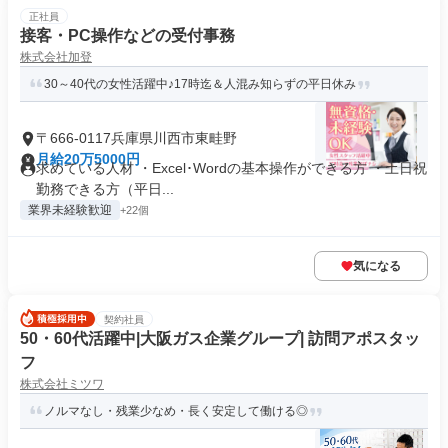
正社員
接客・PC操作などの受付事務
株式会社加登
30～40代の女性活躍中♪17時迄＆人混み知らずの平日休み
〒666-0117兵庫県川西市東畦野
月給20万5000円
求めている人材 ・Excel･Wordの基本操作ができる方 ・土日祝
勤務できる方（平日...
業界未経験歓迎
+22個
気になる
契約社員
50・60代活躍中|大阪ガス企業グループ| 訪問アポスタッ
フ
株式会社ミツワ
ノルマなし・残業少なめ・長く安定して働ける◎