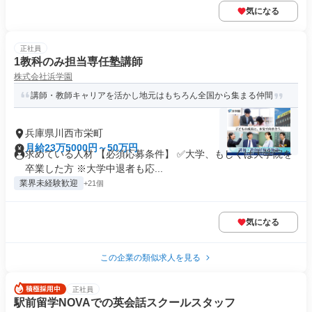
気になる
正社員
1教科のみ担当専任塾講師
株式会社浜学園
講師・教師キャリアを活かし地元はもちろん全国から集まる仲間
兵庫県川西市栄町
月給23万5000円～50万円
求めている人材 【必須応募条件】 ✅大学、もしくは大学院を
卒業した方 ※大学中退者も応...
業界未経験歓迎
+21個
気になる
この企業の類似求人を見る
正社員
駅前留学NOVAでの英会話スクールスタッフ