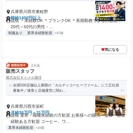
兵庫県川西市東畦野
時給1400円以上
資格 ＊未経験OK ＊ブランクOK ＊長期勤務できる方歓迎！ ＊
20代～50代の男性・...
制服あり
業界未経験歓迎
+47個
気になる
正社員
販売スタッフ
株式会社キャメル珈琲
全国500店舗以上展開の「カルディコーヒーファーム」にて正社員
募集中／接客と店舗運営に関わ...
兵庫県川西市栄町
月給26万円～31万円
資格 業界・職種未経験の方歓迎 お客様への販売・接客・営業
経験ある方歓迎 コーヒー、ワ...
業界未経験歓迎
+16個