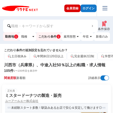
会員登録
ログイン
職種・キーワードから探す
条件保存
勤務地
職種
こだわり条件
雇用形態
年収
新着のみ
1
1
こだわり条件の追加設定を忘れていませんか？
土日祝休み
年間休日120日以上
完全週休2日制
学歴
川西市（兵庫県）、中途入社50％以上の転職・求人情報
105
件
1
〜
100
件目を表示中
関連度順
新着順
詳細表示
正社員
ミスタードーナツの製造・販売
ユーアールエー株式会社
未経験スタート多数！馴染みあるお店で安心＆安定して働けます◎