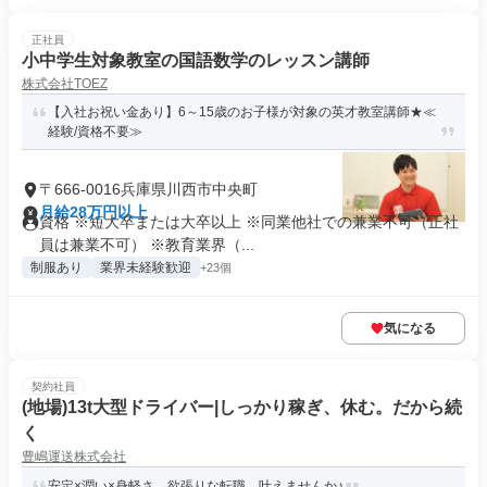
正社員
小中学生対象教室の国語数学のレッスン講師
株式会社TOEZ
【入社お祝い金あり】6～15歳のお子様が対象の英才教室講師★≪
経験/資格不要≫
〒666-0016兵庫県川西市中央町
月給28万円以上
資格 ※短大卒または大卒以上 ※同業他社での兼業不可（正社
員は兼業不可） ※教育業界（...
制服あり
業界未経験歓迎
+23個
気になる
契約社員
(地場)13t大型ドライバー|しっかり稼ぎ、休む。だから続
く
豊嶋運送株式会社
安定×潤い×身軽さ。欲張りな転職、叶えませんか♪