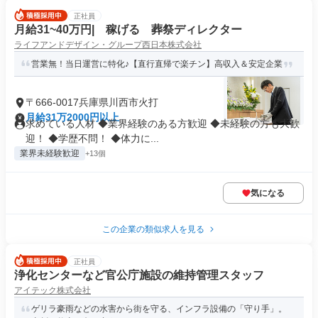
正社員
月給31~40万円| 稼げる 葬祭ディレクター
ライフアンドデザイン・グループ西日本株式会社
営業無！当日運営に特化♪【直行直帰で楽チン】高収入＆安定企業
〒666-0017兵庫県川西市火打
月給31万2000円以上
求めている人材 ◆業界経験のある方歓迎 ◆未経験の方も大歓
迎！ ◆学歴不問！ ◆体力に...
業界未経験歓迎
+13個
気になる
この企業の類似求人を見る
正社員
浄化センターなど官公庁施設の維持管理スタッフ
アイテック株式会社
ゲリラ豪雨などの水害から街を守る、インフラ設備の「守り手」。