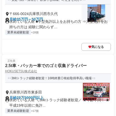
〒666-0024兵庫県川西市久代
月給35万円～50万円
求めている人材 ■中型免許以上をお持ちの方 ⇒大型免許をお
持ちの方は 経験に関わらず...
業界未経験歓迎
+18個
気になる
正社員
2.5t車・パッカー車でのゴミ収集ドライバー
HOKUSETSU株式会社
3t4tトラック経験者歓迎！16時終業◎有給取得率高い職場
兵庫県川西市東多田
月給29万5000円以上
求めている人材 ＼3t4tトラック経験者歓迎／ ★年齢不問！ ★
平成19年以前に免許...
業界未経験歓迎
+17個