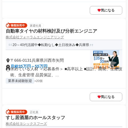
気になる
派遣社員
自動車タイヤの材料検討及び分析エンジニア
株式会社フォーラムエンジニアリング
20～40代活躍中◆転勤なし◆土日祝休み◆兵庫県
〒666-0131兵庫県川西市矢問
月給35万円～55万円
求めている人材 ＜応募条件＞ ■高卒以上 ■設計、開発、生産技
術、生産管理 品質保証、...
業界未経験歓迎
+20個
気になる
正社員
すし居酒屋のホールスタッフ
株式会社ヨシックスフーズ