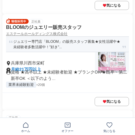
気になる
正社員
BLOOMのジュエリー販売スタッフ
エステールホールディングス株式会社
ジュエリー専門店「BLOOM」の販売スタッフ募集★女性活躍中★
未経験者多数活躍中！"好き"...
兵庫県川西市栄町
月給21万円以上
資格 ★高卒以上 ★未経験者歓迎 ★ブランクOK ★既卒・第二
新卒OK ＜以下のよう...
業界未経験歓迎
+20個
気になる
正社員
ライフパートナー(保険の反響営業)
ほけんの窓口グループ株式会社
ホーム
オファー
気になる