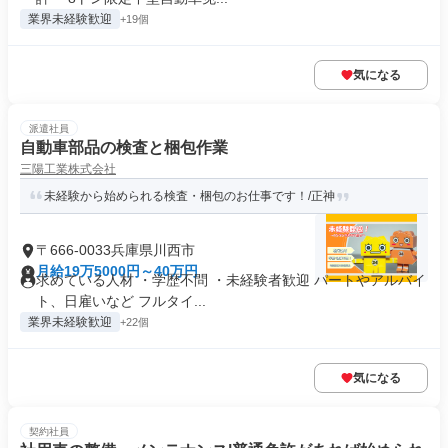
業界未経験歓迎
+19個
気になる
派遣社員
自動車部品の検査と梱包作業
三陽工業株式会社
未経験から始められる検査・梱包のお仕事です！/正神
〒666-0033兵庫県川西市
月給19万5000円～40万円
求めている人材 ・学歴不問 ・未経験者歓迎 パートやアルバイ
ト、日雇いなど フルタイ...
業界未経験歓迎
+22個
気になる
契約社員