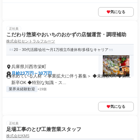
気になる
正社員
こだわり惣菜やおいちのおかずの店舗運営・調理補助
株式会社セントラルフルーツ
20・30代活躍/会社〜月1万積立/5連休有/多様なキャリア
兵庫県川西市栄町
月給23万円～30万円
求めている人材 ＜事業拡大に伴う募集＞ ◆未経験OK ◆第二
新卒OK ◆特別な知識・ス...
業界未経験歓迎
+19個
気になる
正社員
足場工事のとび工兼営業スタッフ
株式会社KMS