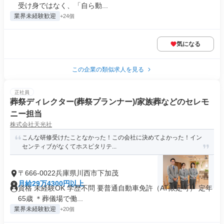
受け身ではなく、「自ら動...
業界未経験歓迎
+24個
気になる
この企業の類似求人を見る
正社員
葬祭ディレクター(葬祭プランナー)/家族葬などのセレモ
ニー担当
株式会社天光社
こんな研修受けたことなかった！この会社に決めてよかった！イン
センティブがなくてホスピタリテ...
〒666-0022兵庫県川西市下加茂
月給29万4300円以上
資格 未経験OK 学歴不問 要普通自動車免許（AT限定可） 定年
65歳 ＊葬儀場で働...
業界未経験歓迎
+20個