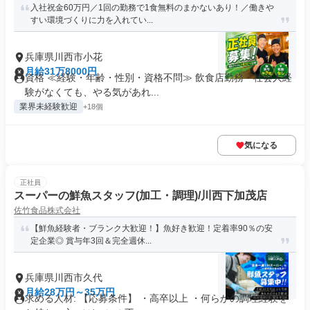
入社祝金60万円／1回の勤務で1食無料のまかないあり！／働きや
すい環境づくりに力を入れてい...
兵庫県川西市小花
月給31万8000円
資格 ≪経験・年齢・性別・資格不問≫ 飲食店勤務・社会人経
験がなくても、やる気があれ...
業界未経験歓迎
+18個
気になる
正社員
スーパーの鮮魚スタッフ(加工・調理)/川西下加茂店
佐竹食品株式会社
【鮮魚経験者・ブランク大歓迎！】魚好き歓迎！定着率90％の安
定企業◎ 賞与年3回＆完全週休...
兵庫県川西市久代
月給28万円～35万円
求める人材: 【応募条件】 ・高卒以上 ・何らかの調理経験を