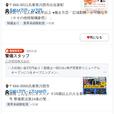
〒666-0011兵庫県川西市出在家町
月給24万円～32万円
求めている人材 ●高卒以上 ●働き方②「広域勤務」が可能な方
（※その他情報欄参照） ...
制服あり
業界未経験歓迎
+32個
気になる
契約社員
警備スタッフ
三洋環境株式会社
入社祝い金3万円あり！面接は一回のみ♪神戸営業所リニューアル
オープンにつきオープニングメン...
〒666-0000兵庫県川西市
日給1万円～1万1000円
資格 こんな方にオススメ ※18歳以上の人を募集 （例外事由2
号 警備業法第14条の警...
業界未経験歓迎
+31個