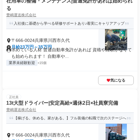
社用車の整備・メンテナンス|普通免許があれば始められ
る
豊嶋運送株式会社
入社後に基礎から学べる研修サポートあり♪着実にキャリアアップ
〒666-0024兵庫県川西市久代
月給23万円～35万円
求めている人材 普通自動車免許があれば 資格や経験がなくて
も始められます！ 自動車や...
業界未経験歓迎
+15個
気になる
正社員
13t大型ドライバー|安定高給×週休2日×社員寮完備
豊嶋運送株式会社
【稼げる。休める。家がある。】フル装備の転職で次のステージへ
〒666-0024兵庫県川西市久代