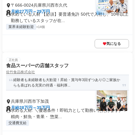
〒666-0024兵庫県川西市久代
月給27万円～29万円
求めている人材 【必須】要普通免許 50代で入社し、10年以上
勤務しているスタッフが在...
業界未経験歓迎
+14個
気になる
正社員
食品スーパーの店舗スタッフ
佐竹食品株式会社
経験者も未経験者も大歓迎！昇給・賞与年3回ずつあり◎ご家族か
らも喜ばれる充実の待遇・福利厚...
兵庫県川西市下加茂
月給28万円～35万円
求める人材: ＼優遇条件！即戦力として勤務いただけます／ ✅
精肉・鮮魚・青果・ 惣菜...
交通費支給