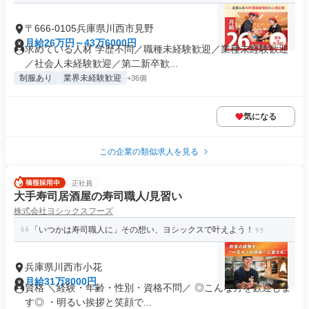
〒666-0105兵庫県川西市見野
月給26万円～43万6000円
求めている人材 学歴不問／職種未経験歓迎／業種未経験歓迎
／社会人未経験歓迎／第二新卒歓...
制服あり
業界未経験歓迎
+36個
気になる
この企業の類似求人を見る
正社員
大手寿司居酒屋の寿司職人/見習い
株式会社ヨシックスフーズ
「いつかは寿司職人に」その想い、ヨシックスで叶えよう！
兵庫県川西市小花
月給31万8000円
資格 ＼経験・年齢・性別・資格不問／ ◎こんな方を歓迎しま
す◎ ・明るい挨拶と笑顔で...