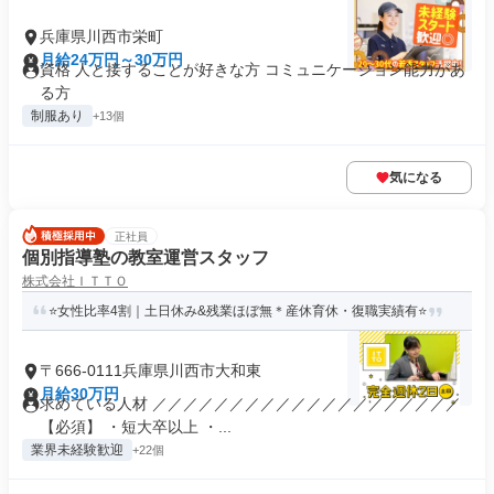
兵庫県川西市栄町
月給24万円～30万円
資格 人と接することが好きな方 コミュニケーション能力があ
る方
制服あり
+13個
気になる
正社員
個別指導塾の教室運営スタッフ
株式会社ＩＴＴＯ
⭐女性比率4割｜土日休み&残業ほぼ無＊産休育休・復職実績有⭐
〒666-0111兵庫県川西市大和東
月給30万円
求めている人材 ／／／／／／／／／／／／／／／／／／／／
【必須】 ・短大卒以上 ・...
業界未経験歓迎
+22個