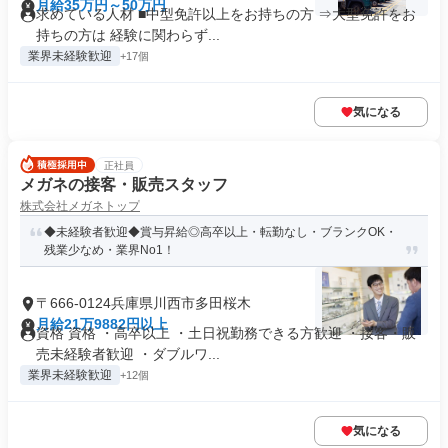
月給35万円～50万円
求めている人材 ■中型免許以上をお持ちの方 ⇒大型免許をお
持ちの方は 経験に関わらず...
業界未経験歓迎
+17個
気になる
正社員
メガネの接客・販売スタッフ
株式会社メガネトップ
◆未経験者歓迎◆賞与昇給◎高卒以上・転勤なし・ブランクOK・
残業少なめ・業界No1！
〒666-0124兵庫県川西市多田桜木
月給21万9882円以上
資格 資格 ・高卒以上 ・土日祝勤務できる方歓迎 ・接客・販
売未経験者歓迎 ・ダブルワ...
業界未経験歓迎
+12個
気になる