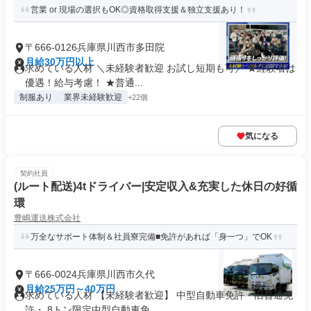
営業 or 現場の選択もOK◎資格取得支援＆独立支援あり！
〒666-0126兵庫県川西市多田院
月給30万円以上
求めている人材 ＼未経験者歓迎 お試し短期も可／ ★経験者は
優遇！給与考慮！ ★普通...
制服あり
業界未経験歓迎
+22個
気になる
契約社員
(ルート配送)4tドライバー|安定収入&充実した休日の好循
環
豊嶋運送株式会社
万全なサポート体制＆社員寮完備■免許があれば「身一つ」でOK
〒666-0024兵庫県川西市久代
月給25万円～40万円
求めている人材 【未経験者歓迎】 中型自動車免許・旧普通免
許・ 8トン限定中型自動車免...