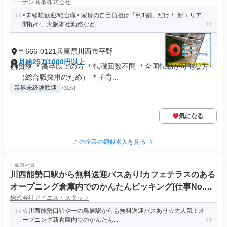
コーナン商事株式会社
<未経験歓迎/総合職> 家賃の自己負担は「約1割」だけ！ 新エリア
開拓や、大阪本社勤務など...
〒666-0121兵庫県川西市平野
月給25万1000円以上
資格 ＊高卒以上の方 ＊転職回数不問 ＊全国転勤が可能な方
（総合職採用のため） ＊子育...
業界未経験歓迎
+32個
気になる
この企業の類似求人を見る
派遣社員
川西能勢口駅から無料送迎バスあり!カフェテラスのある
オープニング倉庫内でのかんたんピッキング(仕事No.KH
株式会社アイエス・スタッフ
06-5IP)
☆川西能勢口駅や一の鳥居駅からも無料送迎バスあり☆大人気！オ
ープニング新倉庫内でのかんたん...