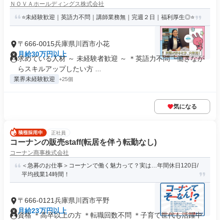
ＮＯＶＡホールディングス株式会社
⭐未経験歓迎｜英語力不問｜講師業務無｜完週２日｜福利厚生◎⭐
〒666-0015兵庫県川西市小花
月給30万円以上
求めている人材 ～ 未経験者歓迎 ～ ＊英語力不問 └働きなが
らスキルアップしたい方 ...
業界未経験歓迎
+25個
気になる
正社員
コーナンの販売staff(転居を伴う転勤なし)
コーナン商事株式会社
＜急募のお仕事＞コーナンで働く魅力って？実は…年間休日120日/
平均残業14時間！
〒666-0121兵庫県川西市平野
月給23万円以上
資格 ＊高卒以上の方 ＊転職回数不問 ＊子育て世代も活躍中