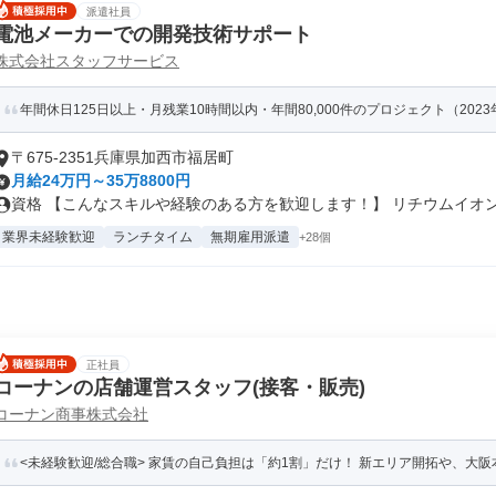
派遣社員
電池メーカーでの開発技術サポート
株式会社スタッフサービス
年間休日125日以上・月残業10時間以内・年間80,000件のプロジェクト（202
〒675-2351兵庫県加西市福居町
月給24万円～35万8800円
資格 【こんなスキルや経験のある方を歓迎します！】 リチウムイオン電
業界未経験歓迎
ランチタイム
無期雇用派遣
+28個
正社員
コーナンの店舗運営スタッフ(接客・販売)
コーナン商事株式会社
<未経験歓迎/総合職> 家賃の自己負担は「約1割」だけ！ 新エリア開拓や、大阪本