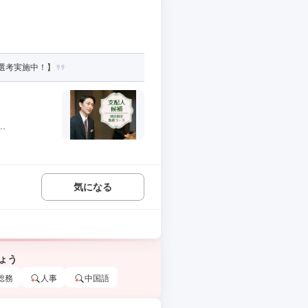
選考実施中！】
.
気になる
ょう
総務
人事
中国語