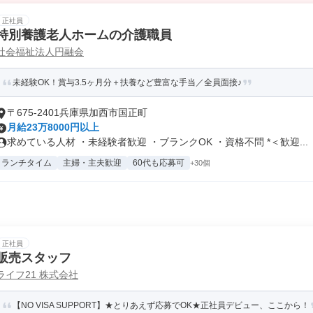
正社員
特別養護老人ホームの介護職員
社会福祉法人円融会
未経験OK！賞与3.5ヶ月分＋扶養など豊富な手当／全員面接♪
〒675-2401兵庫県加西市国正町
月給23万8000円以上
求めている人材 ・未経験者歓迎 ・ブランクOK ・資格不問 *＜歓迎...
ランチタイム
主婦・主夫歓迎
60代も応募可
+30個
正社員
販売スタッフ
ライフ21 株式会社
【NO VISA SUPPORT】★とりあえず応募でOK★正社員デビュー、ここから！