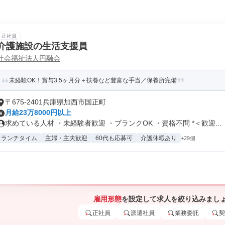
正社員
介護施設の生活支援員
社会福祉法人円融会
未経験OK！賞与3.5ヶ月分＋扶養など豊富な手当／保養所完備
〒675-2401兵庫県加西市国正町
月給23万8000円以上
求めている人材 ・未経験者歓迎 ・ブランクOK ・資格不問 *＜歓迎...
ランチタイム
主婦・主夫歓迎
60代も応募可
介護休暇あり
+29個
雇用形態
を設定して求人を絞り込みまし
正社員
派遣社員
業務委託
契