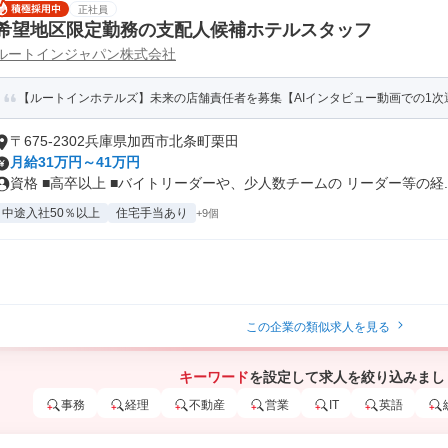
正社員
希望地区限定勤務の支配人候補ホテルスタッフ
ルートインジャパン株式会社
【ルートインホテルズ】未来の店舗責任者を募集【AIインタビュー動画での1次
〒675-2302兵庫県加西市北条町栗田
月給31万円～41万円
資格 ■高卒以上 ■バイトリーダーや、少人数チームの リーダー等の経..
中途入社50％以上
住宅手当あり
+9個
この企業の類似求人を見る
キーワード
を設定して求人を絞り込みまし
事務
経理
不動産
営業
IT
英語