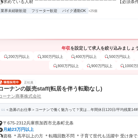
求めている人材 ￣￣￣￣￣￣￣￣￣￣￣￣￣￣￣￣￣￣￣ 【必須条件】 
業界未経験歓迎
フリーター歓迎
バイク通勤OK
+25個
年収
を設定して求人を絞り込みましょ
200万円以上
300万円以上
400万円以上
500万円以上
800万円以上
900万円以上
1000
正社員
コーナンの販売staff(転居を伴う転勤なし)
コーナン商事株式会社
＜急募のお仕事＞コーナンで働く魅力って？実は…年間休日120日/平均残業14
〒675-2312兵庫県加西市北条町北条
月給23万円以上
資格 ＊高卒以上の方 ＊転職回数不問 ＊子育て世代も活躍中 受け身で..