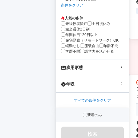
条件をクリア
人気の条件
未経験者歓迎
土日祝休み
完全週休2日制
年間休日120日以上
在宅勤務（リモートワーク）OK
転勤なし
服装自由
年齢不問
学歴不問
語学力を活かせる
雇用形態
年収
すべての条件をクリア
新着のみ
検索