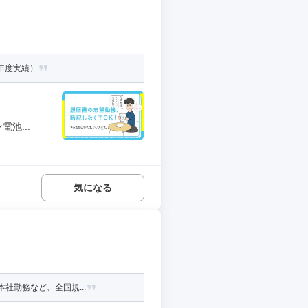
3年度実績）
池...
気になる
社勤務など、全国規...