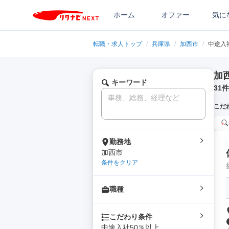
ホーム
オファー
気に
転職・求人トップ
/
兵庫県
/
加西市
/
中途入
加
キーワード
31
件
こだ
勤務地
加西市
条件をクリア
職種
こだわり条件
中途入社50％以上