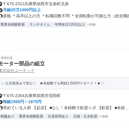
〒675-2312兵庫県加西市北条町北条
月給25万1000円以上
資格 ＊高卒以上の方 ＊転職回数不問 ＊全国転勤が可能な方（総合職採用
業界未経験歓迎
ランチタイム
年間休日120日以上
+30個
派遣社員
モーター部品の組立
株式会社ユーテック
土日祝休みで安心！ ★未経験でも時給1,500円スタート！★
〒675-2364兵庫県加西市窪田町
時給1500円～1875円
求めている人材 【必須】 ■なし！未経験大歓迎☆彡 【歓迎】 ■未経...
制服あり
業界未経験歓迎
社員登用あり
主婦・主夫歓迎
+36個