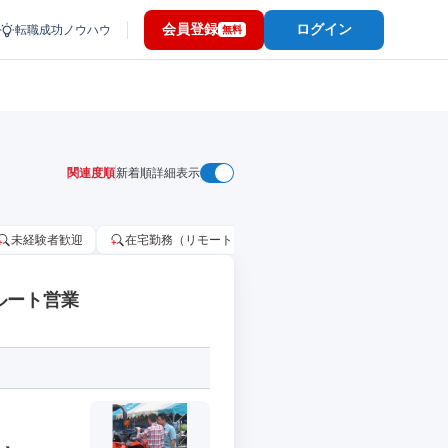
会員登録
ログイン
転職成功ノウハウ
無料
関連度順
新着順
詳細表示
未経験者歓迎
在宅勤務（リモートワーク）OK
家賃補助・住宅手当
ルート営業