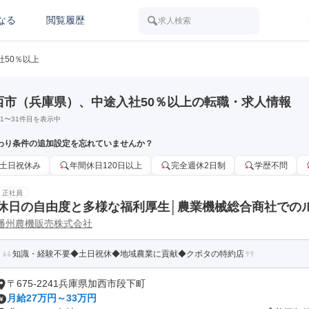
なる
閲覧履歴
求人検索
社50％以上
西市（兵庫県）、中途入社50％以上の転職・求人情報
1
〜
31
件目を表示中
わり条件の追加設定を忘れていませんか？
土日祝休み
年間休日120日以上
完全週休2日制
学歴不問
正社員
休日の自由度と多様な福利厚生│農業機械総合商社での
播州農機販売株式会社
知識・経験不要◆土日祝休◆地域農業に貢献◆クボタの特約店
〒675-2241兵庫県加西市段下町
月給27万円～33万円