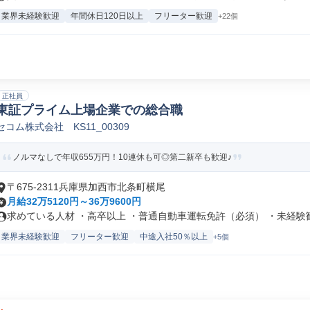
業界未経験歓迎
年間休日120日以上
フリーター歓迎
+22個
正社員
東証プライム上場企業での総合職
セコム株式会社 KS11_00309
ノルマなしで年収655万円！10連休も可◎第二新卒も歓迎♪
〒675-2311兵庫県加西市北条町横尾
月給32万5120円～36万9600円
求めている人材 ・高卒以上 ・普通自動車運転免許（必須） ・未経験歓迎
業界未経験歓迎
フリーター歓迎
中途入社50％以上
+5個