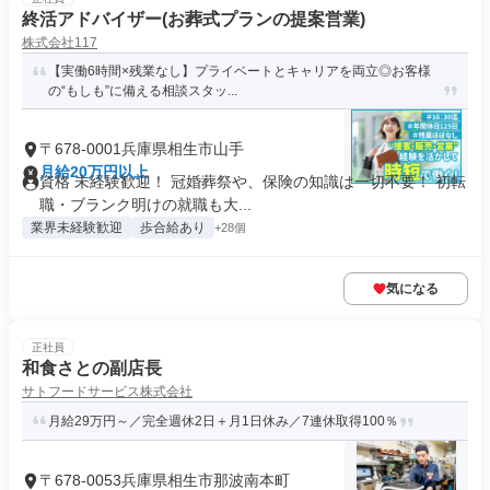
終活アドバイザー(お葬式プランの提案営業)
株式会社117
【実働6時間×残業なし】プライベートとキャリアを両立◎お客様
の“もしも”に備える相談スタッ...
〒678-0001兵庫県相生市山手
月給20万円以上
資格 未経験歓迎！ 冠婚葬祭や、保険の知識は一切不要！ 初転
職・ブランク明けの就職も大...
業界未経験歓迎
歩合給あり
+28個
気になる
正社員
和食さとの副店長
サトフードサービス株式会社
月給29万円～／完全週休2日＋月1日休み／7連休取得100％
〒678-0053兵庫県相生市那波南本町