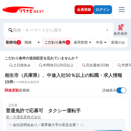
会員登録
ログイン
職種・キーワードから探す
条件保存
勤務地
職種
こだわり条件
雇用形態
年収
新着のみ
1
1
こだわり条件の追加設定を忘れていませんか？
土日祝休み
年間休日120日以上
完全週休2日制
学歴
相生市（兵庫県）、中途入社50％以上の転職・求人情報
15
件
1
〜
15
件目を表示中
関連度順
新着順
詳細表示
正社員
普通免許で応募可 タクシー運転手
第一交通産業株式会社
会社説明会あり／業界最大手の安定企業！