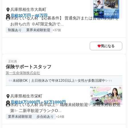
兵庫県相生市大島町
月給30万円～46万円
求めている人材 【応募条件】 普通免許または普通2種免許を
お持ちの方 ※AT限定免許で...
制服あり
業界未経験歓迎
+37個
気になる
正社員
保険サポートスタッフ
第一生命保険株式会社
未経験OK｜土日祝休みで年休120日以上✨女性が多数活躍中✨
兵庫県相生市栄町
月給24万1000円～52万1000円
求めている人材 高卒以上✨ 職種未経験歓迎✨ 業種未経験歓迎
第✨ 二新卒歓迎ブランクO...
業界未経験歓迎
歩合給あり
+14個