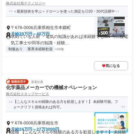
株式会社旭テクノロジー
＜最新技術を学ぶ＞ドローンを使った測定も◎20・30代活躍中
〒678-0006兵庫県相生市本郷町
月給29万円～40万円
求めている人材 ・電気の知識があれば未経験でもOK （二種電
気工事士や同等の知識・経験...
制服あり
業界未経験歓迎
+22個
気になる
派遣社員
化学薬品メーカーでの機械オペレーション
株式会社スタッフサービス
【こんなスキルや経験のある方を歓迎します！】 未経験可能。フ
ォークリフト資格あれば尚可。
〒678-0008兵庫県相生市
月給24万円～27万3000円
資格 【こんなスキルや経験のある方を歓迎します！】 未経験