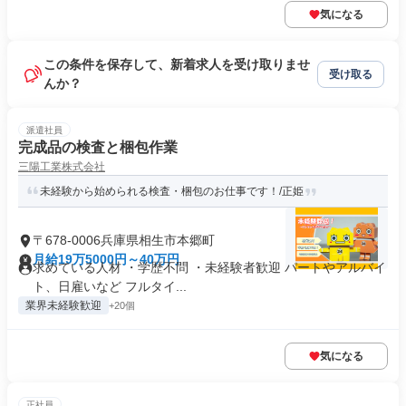
気になる
この条件を保存して、新着求人を受け取りませ
受け取る
んか？
派遣社員
完成品の検査と梱包作業
三陽工業株式会社
未経験から始められる検査・梱包のお仕事です！/正姫
〒678-0006兵庫県相生市本郷町
月給19万5000円～40万円
求めている人材 ・学歴不問 ・未経験者歓迎 パートやアルバイ
ト、日雇いなど フルタイ...
業界未経験歓迎
+20個
気になる
正社員