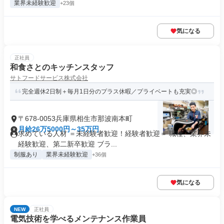
業界未経験歓迎
+23個
気になる
正社員
和食さとのキッチンスタッフ
サトフードサービス株式会社
完全週休2日制＋毎月1日分のプラス休暇／プライベートも充実◎
〒678-0053兵庫県相生市那波南本町
月給26万5000円～35万円
求めている人材 ＝未経験者歓迎！経験者歓迎＝ 職種、業界未
経験歓迎、第二新卒歓迎 ブラ...
制服あり
業界未経験歓迎
+36個
気になる
NEW
正社員
電気技術を学べるメンテナンス作業員