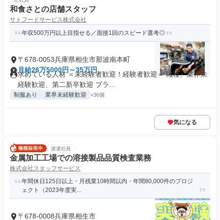
和食さとの店舗スタッフ
サトフードサービス株式会社
年収500万円以上目指せる／面接1回のスピード選考◎
〒678-0053兵庫県相生市那波南本町
月給26万5000円～35万円
求めている人材 ＝未経験者歓迎！経験者歓迎＝ 職種、業界未
経験歓迎、第二新卒歓迎 ブラ...
制服あり
業界未経験歓迎
+36個
気になる
派遣社員
金属加工工場での溶接製品品質検査業務
株式会社スタッフサービス
年間休日125日以上・月残業10時間以内・年間80,000件のプロジ
ェクト（2023年度実...
〒678-0008兵庫県相生市