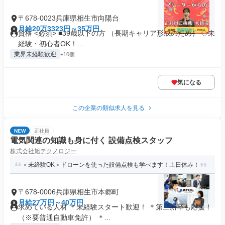
〒678-0023兵庫県相生市向陽台
月給20万3323円～35万円
資格 <必須> ■39歳以下の方 （長期キャリア形成のため） ◇未
経験・初心者OK！...
業界未経験歓迎
+10個
気になる
この企業の類似求人を見る
NEW
正社員
電気関連の知識も身に付く 設備点検スタッフ
株式会社旭テクノロジー
＜未経験OK＞ドローンを使った設備点検も学べます！土日休み！
〒678-0006兵庫県相生市本郷町
月給27万円～40万円
求めている人材 ＊未経験スタート歓迎！ ＊第二新卒も応援！
（※要普通自動車免許） ＊...