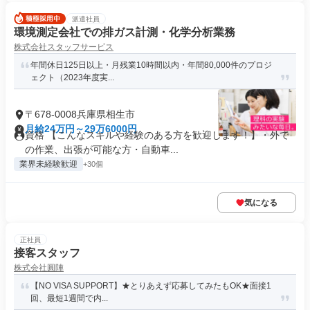
派遣社員
環境測定会社での排ガス計測・化学分析業務
株式会社スタッフサービス
年間休日125日以上・月残業10時間以内・年間80,000件のプロジ
ェクト（2023年度実...
〒678-0008兵庫県相生市
月給24万円～29万6000円
資格 【こんなスキルや経験のある方を歓迎します！】・外で
の作業、出張が可能な方・自動車...
業界未経験歓迎
+30個
気になる
正社員
接客スタッフ
株式会社圓陣
【NO VISA SUPPORT】★とりあえず応募してみたもOK★面接1
回、最短1週間で内...