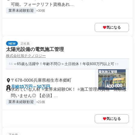
可能。フォークリフト資格あれ...
業界未経験歓迎
+30個
気になる
NEW
正社員
太陽光設備の電気施工管理
株式会社旭テクノロジー
＜65歳も活躍中！年齢不問◎＞土日祝休！年収600万円以上可
〒678-0006兵庫県相生市本郷町
月給35万円～50万円
求めている人材 ⭐️業界未経験OK！ ⭐️施工管理の資格・経験は
問いません◎ 【必須】...
業界未経験歓迎
+21個
気になる
正社員