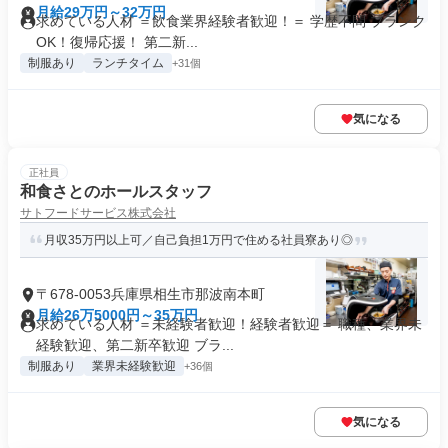
月給29万円～32万円
求めている人材 ＝飲食業界経験者歓迎！＝ 学歴不問 ブランク
OK！復帰応援！ 第二新...
制服あり
ランチタイム
+31個
気になる
正社員
和食さとのホールスタッフ
サトフードサービス株式会社
月収35万円以上可／自己負担1万円で住める社員寮あり◎
〒678-0053兵庫県相生市那波南本町
月給26万5000円～35万円
求めている人材 ＝未経験者歓迎！経験者歓迎＝ 職種、業界未
経験歓迎、第二新卒歓迎 ブラ...
制服あり
業界未経験歓迎
+36個
気になる