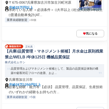
〒675-0067兵庫県加古川市加古川町河原
月給25万円以上
求めている人材 ＜必須条件＞ □大卒以上 □社会人経験3年以上
□普通自動車免許(AT...
業界未経験歓迎
+30個
気になる
正社員
【兵庫/品質管理・マネジメント候補】月水金は原則残業
禁止/WELB /年休125日 機械品質保証
株式会社ムサシ
品質管理およびマネジメント候補として、製品の品質保証体制の構
築や顧客対応フローの改善、およ...
兵庫県加古川市
月給28万1250円以上
必要な経験・能力等 【必須】 品質管理、品質保証、生産技術
のいずれかの経験をお持ちの方...
業界未経験歓迎
+5個