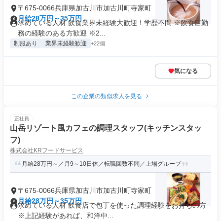
〒675-0066兵庫県加古川市加古川町寺家町
月給28万円～35万円
求めている人材 飲食業界未経験大歓迎！学歴不問 ※飲食店勤
務の経験のある方歓迎 ※2...
制服あり
業界未経験歓迎
+22個
気になる
この企業の類似求人を見る
正社員
山岳リゾート風カフェの調理スタッフ(キッチンスタッ
フ)
株式会社KRフードサービス
月給28万円～／月9～10日休／転職回数不問／上場グループ
〒675-0066兵庫県加古川市加古川町寺家町
月給28万円～35万円
求めている人材 飲食店で包丁を使った調理経験をお持ちの方
※上記経験があれば、和洋中...