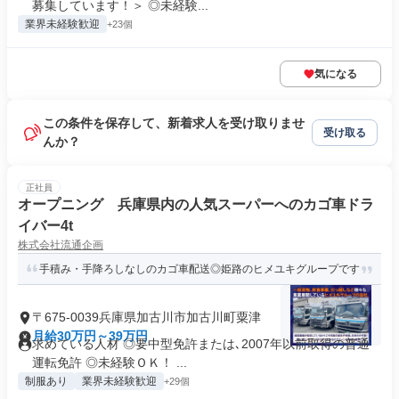
募集しています！＞ ◎未経験...
業界未経験歓迎
+23個
気になる
この条件を保存して、新着求人を受け取りませ
受け取る
んか？
正社員
オープニング 兵庫県内の人気スーパーへのカゴ車ドラ
イバー4t
株式会社流通企画
手積み・手降ろしなしのカゴ車配送◎姫路のヒメユキグループです
〒675-0039兵庫県加古川市加古川町粟津
月給30万円～39万円
求めている人材 ◎要中型免許または､2007年以前取得の普通
運転免許 ◎未経験ＯＫ！ ...
制服あり
業界未経験歓迎
+29個