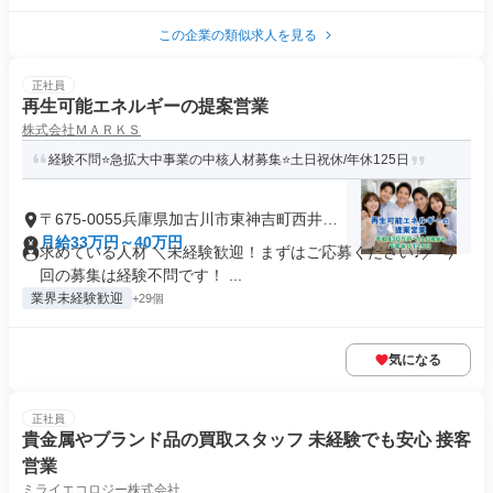
この企業の類似求人を見る
正社員
再生可能エネルギーの提案営業
株式会社ＭＡＲＫＳ
経験不問⭐急拡大中事業の中核人材募集⭐土日祝休/年休125日
〒675-0055兵庫県加古川市東神吉町西井ノ
口
月給33万円～40万円
求めている人材 ＼未経験歓迎！まずはご応募ください♪／ 今
回の募集は経験不問です！ ...
業界未経験歓迎
+29個
気になる
正社員
貴金属やブランド品の買取スタッフ 未経験でも安心 接客
営業
ミライエコロジー株式会社