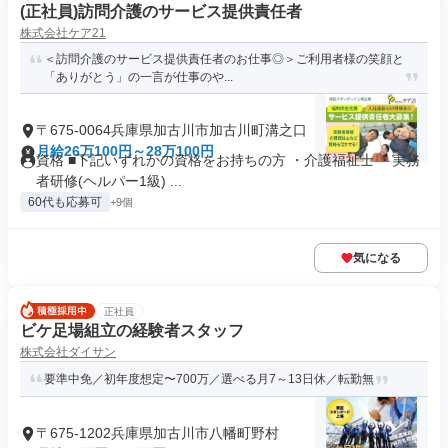
(正社員)訪問介護のサービス提供責任者
株式会社ケア21
＜訪問介護のサービス提供責任者のお仕事◎＞ご利用者様の笑顔と
「ありがとう」の一言が仕事のや...
〒675-0064兵庫県加古川市加古川町溝之口
月給26万100円～28万100円
資格 ■下記いずれかの資格をお持ちの方 ・介護福祉士 ・実務
者研修(ヘルパー1級) ...
60代も応募可
+9個
気になる
正社員
ビケ足場組立の経験者スタッフ
株式会社ダイサン
要準中免／初年度想定〜700万／選べる月7～13日休／転勤無
〒675-1202兵庫県加古川市八幡町野村