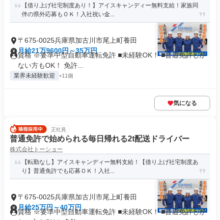
【借り上げ社宅制度あり！】アイスキャンディー無料支給！家族同
伴の県外応募もＯＫ！入社祝い金...
〒675-0025兵庫県加古川市尾上町養田
月給21万9600円～35万円
資格 ※要準中型自動車運転免許 ■未経験OK！ ■普通免許しか
ない方もOK！ 免許...
業界未経験歓迎
+11個
気になる
正社員
普通免許で始められる毎日帰れる2t配送ドライバー
株式会社トーショー
【転勤なし】アイスキャンディー無料支給！【借り上げ社宅制度あ
り】普通免許でも応募ＯＫ！入社...
〒675-0025兵庫県加古川市尾上町養田
月給25万円～40万円
資格 ※要準中型自動車運転免許 ■未経験OK！ ■普通免許しか