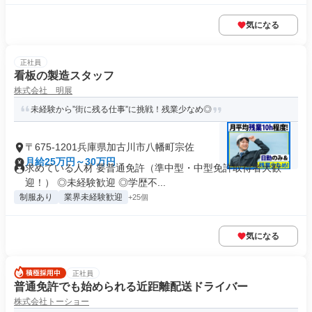
気になる
正社員
看板の製造スタッフ
株式会社 明展
未経験から”街に残る仕事”に挑戦！残業少なめ◎
〒675-1201兵庫県加古川市八幡町宗佐
月給25万円～30万円
求めている人材 要普通免許（準中型・中型免許取得者大歓
迎！） ◎未経験歓迎 ◎学歴不...
制服あり
業界未経験歓迎
+25個
気になる
正社員
普通免許でも始められる近距離配送ドライバー
株式会社トーショー