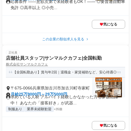
応募条件 ――意欲次第で未経験者もOK！―― ◎要普通自動車
免許 ◎高卒以上 ◎小売...
気になる
この企業の類似求人を見る
正社員
店舗社員スタッフ|サンマルクカフェ|全国転勤
株式会社サンマルクカフェ
【全国転勤あり】賞与年2回｜退職金・家賃補助など、安心待遇◎
〒675-0066兵庫県加古川市加古川町寺家町
月給25万9000円～29万5000円
求めている人材 アルバイト経験しかなかった方も多数活躍
中！ あなたの「接客好き」が武器...
制服あり
業界未経験歓迎
+35個
気になる