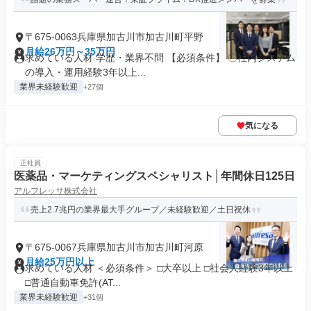
〒675-0063兵庫県加古川市加古川町平野
月給26万円～35万円
求めている人材 学歴・業界不問 【必須条件】 〇社内システム
の導入・運用経験3年以上...
業界未経験歓迎
+27個
気になる
正社員
医薬品・マーケティングスペシャリスト│年間休日125日
アルフレッサ株式会社
売上2.7兆円の業界最大手グループ／未経験歓迎／土日祝休
〒675-0067兵庫県加古川市加古川町河原
月給25万円以上
求めている人材 ＜必須条件＞ □大卒以上 □社会人経験3年以上
□普通自動車免許(AT...
業界未経験歓迎
+31個