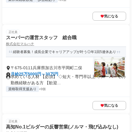
気になる
正社員
スーパーの運営スタッフ 総合職
株式会社マルハチ
経験者募集！成長企業でキャリアアップが叶う◎年1回5連休あり
〒675-0111兵庫県加古川市平岡町二俣
月給25万5000円～30万円
求めている人材 【必須】 ◇短大・専門卒以上 ◇スーパーでの
勤務経験がある方 【歓迎...
資格取得支援あり
+9個
気になる
正社員
高知No.1ビルダーの反響営業(ノルマ・飛び込みなし)