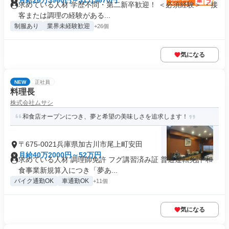
月給26万3960円～31万9670円
求めている人材 学歴不問・第二新卒歓迎！ ＜必須経験＞ ・接
客または調理の経験がある...
制服あり
業界未経験歓迎
+26個
気になる
NEW
正社員
料理長
株式会社ムサシ
和食店オープンにつき、夢と希望の美味しさを追求します！
〒675-0021兵庫県加古川市尾上町安田
月給40万2000円～52万円
求めている人材 調理師免許 フグ講習済み証 普通運転免許 和
食事業新規算入につき「夢あ...
バイク通勤OK
車通勤OK
+11個
気になる