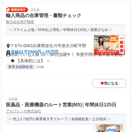
正社員
輸入商品の在庫管理・書類チェック
株式会社神戸物産
プライム上場／35年以上増収／年間休日120日／残業少なめ
〒675-0063兵庫県加古川市加古川町平野
月給21万7000円～25万円
求めている人材 20～30代活躍中！ 学歴不問◎ 第二新卒歓迎
◆ 【具体的には】 ＜...
業界未経験歓迎
+24個
気になる
正社員
医薬品・医療機器のルート営業(MS)│年間休日125日
アルフレッサ株式会社
売上2.7兆円の業界最大手グループ／未経験歓迎／土日祝休