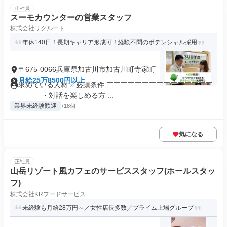
正社員
スーモカウンターの営業スタッフ
株式会社リクルート
年休140日！長期キャリア形成可！経験不問のポテンシャル採用
〒675-0066兵庫県加古川市加古川町寺家町
月給25万8500円以上
求めている人材 ✅必須条件 ￣￣￣￣￣￣￣￣￣￣￣￣￣￣￣
￣￣￣ ・対話を楽しめる方 ...
業界未経験歓迎
+18個
気になる
正社員
山岳リゾート風カフェのサービススタッフ(ホールスタッ
フ)
株式会社KRフードサービス
未経験も月給28万円～／女性店長多数／プライム上場グループ