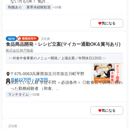
ない方もOK！ 免許...
制服あり
業界未経験歓迎
+16個
気になる
NEW
正社員
食品商品開発・レシピ立案(マイカー通勤OK&賞与あり)
株式会社神戸物産
外食中食事業のメニュー開発／上場企業／年間休日120日
〒675-0063兵庫県加古川市加古川町平野
月給22万円～28万円
求めている人材 学歴不問 ＜必須条件＞ ◎飲食店で調理に携わ
った勤務経験者 （和食、...
ランチタイム
+32個
気になる
正社員