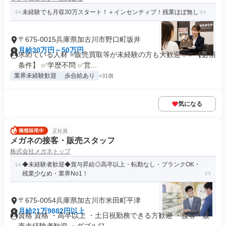
未経験でも月収30万スタート！＋インセンティブ！残業ほぼ無し
〒675-0015兵庫県加古川市野口町坂井
月給30万円～50万円
求めている人材 ⭐販売買取等が未経験の方も大歓迎！⭐ 【必須
条件】 ✅学歴不問 ✅営...
業界未経験歓迎
歩合給あり
+31個
気になる
正社員
メガネの接客・販売スタッフ
株式会社メガネトップ
◆未経験者歓迎◆賞与昇給◎高卒以上・転勤なし・ブランクOK・
残業少なめ・業界No1！
〒675-0054兵庫県加古川市米田町平津
月給21万9882円以上
資格 資格 ・高卒以上 ・土日祝勤務できる方歓迎 ・接客・販