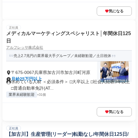
気になる
正社員
メディカルマーケティングスペシャリスト│年間休日125
日
アルフレッサ株式会社
売上2.7兆円の業界最大手グループ／未経験歓迎／土日祝休
〒675-0067兵庫県加古川市加古川町河原
月給25万円以上
求めている人材 ＜必須条件＞ □大卒以上 □社会人経験3年以上
□普通自動車免許(AT...
業界未経験歓迎
+31個
気になる
正社員
【加古川】生産管理(リーダー)転勤なし/年間休日125日/