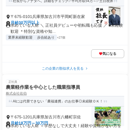
社長からアナタへ。詳細をチェック✅平均月収54万～✅土日祝休
〒675-0101兵庫県加古川市平岡町新在家
月給30万円以上
求めている人材 ＼ 正社員デビューや初転職も応援 ／ ■未経験
歓迎 ＊特別な資格や知...
業界未経験歓迎
歩合給あり
+27個
気になる
この企業の類似求人を見る
正社員
農業軽作業を中心とした職業指導員
株式会社佐伯
AIには代替できない「農福連携」のお仕事◎未経験ＯＫ！
〒675-1201兵庫県加古川市八幡町宗佐
月給18万円～30万円
求めている人材 ＜学歴なしで大丈夫！経験や資格がない方を