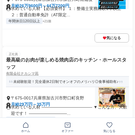
月給26万9600円～44万7200円
求めている人材 【必須要件】 １：整備士実務経験1年以上
２：普通自動車免許（AT限定...
年間休日120日以上
+21個
気になる
正社員
最高級のお肉が楽しめる焼肉店のキッチン・ホールスタ
ッフ
有限会社ナカシマ苑
未経験歓迎！完全週休2日制でオンオフのメリハリ◎食事補助有♪
〒675-0017兵庫県加古川市野口町良野
月給29万円～35万円
求めている人材 ―――――――――――― ▼こんな方、大歓
迎です！ ―――――――――...
制服あり
業界未経験歓迎
+26個
ホーム
オファー
気になる