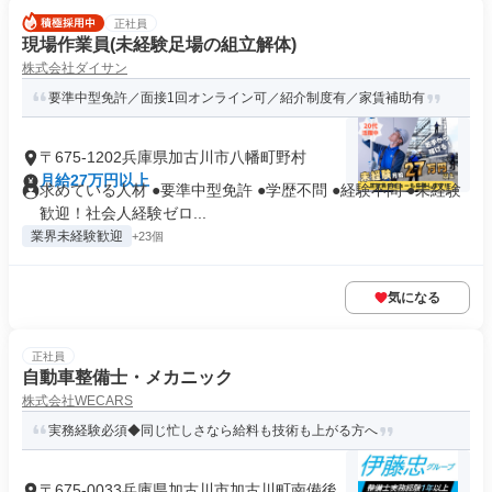
正社員
現場作業員(未経験足場の組立解体)
株式会社ダイサン
要準中型免許／面接1回オンライン可／紹介制度有／家賃補助有
〒675-1202兵庫県加古川市八幡町野村
月給27万円以上
求めている人材 ●要準中型免許 ●学歴不問 ●経験不問 ●未経験
歓迎！社会人経験ゼロ...
業界未経験歓迎
+23個
気になる
正社員
自動車整備士・メカニック
株式会社WECARS
実務経験必須◆同じ忙しさなら給料も技術も上がる方へ
〒675-0033兵庫県加古川市加古川町南備後