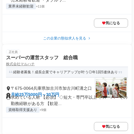
売未経験者歓迎 ・ダブルワ...
業界未経験歓迎
+11個
気になる
この企業の類似求人を見る
正社員
スーパーの運営スタッフ 総合職
株式会社マルハチ
経験者募集！成長企業でキャリアアップが叶う◎年1回5連休あり
〒675-0064兵庫県加古川市加古川町溝之口
月給25万5000円～30万円
求めている人材 【必須】 ◇短大・専門卒以上 ◇スーパーでの
勤務経験がある方 【歓迎...
資格取得支援あり
+9個
気になる