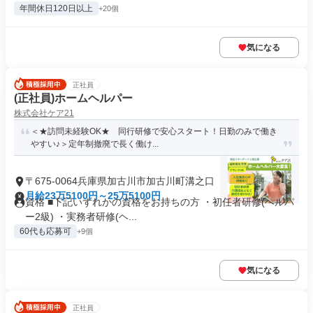
年間休日120日以上
+20個
気になる
正社員
(正社員)ホームヘルパー
株式会社ケア21
＜★訪問未経験OK★ 同行研修で安心スタート！日勤のみで働き
やすい♪＞定年制撤廃で長く働け...
〒675-0064兵庫県加古川市加古川町溝之口
月給23万5100円～25万5100円
資格 ■下記いずれかの資格をお持ちの方 ・初任者研修(ヘルパ
ー2級) ・実務者研修(ヘ...
60代も応募可
+9個
気になる
正社員