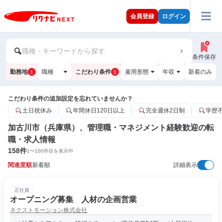
会員登録
ログイン
職種・キーワードから探す
条件保存
勤務地
職種
こだわり条件
雇用形態
年収
新着のみ
1
1
こだわり条件の追加設定を忘れていませんか？
土日祝休み
年間休日120日以上
完全週休2日制
学歴
加古川市（兵庫県）、管理職・マネジメント経験歓迎の転
職・求人情報
158
件
1
〜
100
件目を表示中
関連度順
新着順
詳細表示
正社員
オープニング募集 人材の企画営業
ネクストモーション株式会社