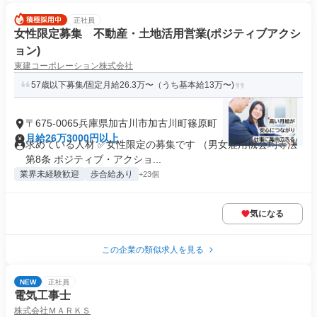
正社員
女性限定募集 不動産・土地活用営業(ポジティブアクシ
ョン)
東建コーポレーション株式会社
57歳以下募集/固定月給26.3万〜（うち基本給13万〜)
〒675-0065兵庫県加古川市加古川町篠原町
月給26万3000円以上
求めている人材 ✅女性限定の募集です （男女雇用機会均等法
第8条 ポジティブ・アクショ...
業界未経験歓迎
歩合給あり
+23個
気になる
この企業の類似求人を見る
NEW
正社員
電気工事士
株式会社ＭＡＲＫＳ