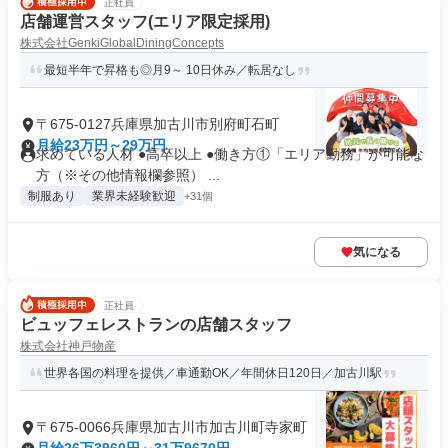
正社員
店舗運営スタッフ(エリア限定採用)
株式会社GenkiGlobalDiningConcepts
最短半年で昇格も◎月9～ 10日休み／転居なし
〒675-0127兵庫県加古川市別府町石町
月給23万円～29万円
求めている人材 ●高卒以上 ●働き方①「エリア勤務」が可能な
方（※その他情報欄参照） ...
制服あり
業界未経験歓迎
+31個
気になる
正社員
ビュッフェレストランの店舗スタッフ
株式会社神戸物産
世界各国の料理を提供／車通勤OK／年間休日120日／加古川駅
〒675-0066兵庫県加古川市加古川町寺家町