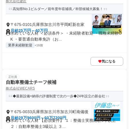
株式会社建匠
高知県No.1ビルダー／前年度年収補填／幹部候補大募集！
〒675-0101兵庫県加古川市平岡町新在家
月給25万円～40万円
求めている人材 ＜必須条件＞ ・未経験者歓迎 ・職種未経験O
K ・要普通自動車免許（お...
業界未経験歓迎
+16個
気になる
正社員
自動車整備士チーフ候補
株式会社WECARS
◆最新設備×納得の評価制度で次の一歩◆24年設立の新会社
〒675-0033兵庫県加古川市加古川町南備後
月給29万9600円～60万7200円
求めている人材 【必須要件】 １：整備士実務経験5年以上
２：自動車整備士3級以上 ３...