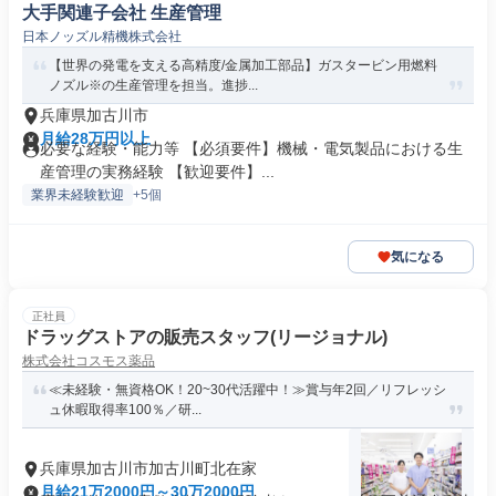
大手関連子会社 生産管理
日本ノッズル精機株式会社
【世界の発電を支える高精度/金属加工部品】ガスタービン用燃料
ノズル※の生産管理を担当。進捗...
兵庫県加古川市
月給28万円以上
必要な経験・能力等 【必須要件】機械・電気製品における生
産管理の実務経験 【歓迎要件】...
業界未経験歓迎
+5個
気になる
正社員
ドラッグストアの販売スタッフ(リージョナル)
株式会社コスモス薬品
≪未経験・無資格OK！20~30代活躍中！≫賞与年2回／リフレッシ
ュ休暇取得率100％／研...
兵庫県加古川市加古川町北在家
月給21万2000円～30万2000円