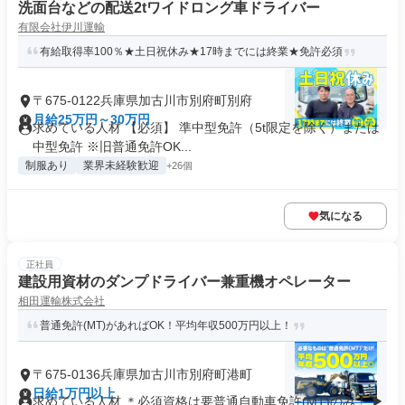
洗面台などの配送2tワイドロング車ドライバー
有限会社伊川運輸
有給取得率100％★土日祝休み★17時までには終業★免許必須
〒675-0122兵庫県加古川市別府町別府
月給25万円～30万円
求めている人材 【必須】 準中型免許（5t限定を除く）または
中型免許 ※旧普通免許OK...
制服あり
業界未経験歓迎
+26個
気になる
正社員
建設用資材のダンプドライバー兼重機オペレーター
相田運輸株式会社
普通免許(MT)があればOK！平均年収500万円以上！
〒675-0136兵庫県加古川市別府町港町
日給1万円以上
求めている人材 ＊必須資格は要普通自動車免許(MT)のみ！ ▶