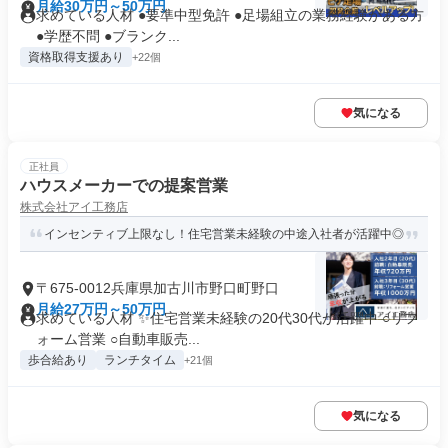
月給30万円～50万円
求めている人材 ●要準中型免許 ●足場組立の業務経験がある方
●学歴不問 ●ブランク...
資格取得支援あり
+22個
気になる
正社員
ハウスメーカーでの提案営業
株式会社アイ工務店
インセンティブ上限なし！住宅営業未経験の中途入社者が活躍中◎
〒675-0012兵庫県加古川市野口町野口
月給27万円～50万円
求めている人材 ✨住宅営業未経験の20代30代が活躍中 ○リフ
ォーム営業 ○自動車販売...
歩合給あり
ランチタイム
+21個
気になる