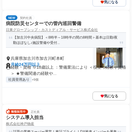
気になる
NEW
契約社員
病院防災センターでの管内巡回警備
日東グローブシップ・カストディアル・サービス株式会社
【加古川中央病院】＜8時半～18時半の間の8時間＞基本は日勤/夜
勤ほぼなし♪施設警備や受付...
兵庫県加古川市加古川町本町
月給24万円以上
経験・資格 ※18歳以上 ：警備業法により ＜役立つ経験や資格
＞ ★警備関連の経験や...
社員登用あり
+9個
気になる
正社員
システム導入担当
株式会社神戸物産
話題の業務スーパー運営！東証プライム！DX推進メンバーを募集