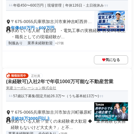
年収450〜600万円｜現場管理｜年休126日・土日祝休み
〒675-0055兵庫県加古川市東神吉町西井ノ
口
年俸450万円～600万円
求めている人材 【必須】 ・電気工事の実務経験 目安3年以上
・職長としての現場経験が...
制服あり
業界未経験歓迎
+27個
気になる
正社員
(未経験可)入社2年で年収1000万可能な不動産営業
東建コーポレーション株式会社
57歳以下募集/固定月給26.3万〜（うち基本給13万〜)
〒675-0065兵庫県加古川市加古川町篠原町
月給26万3000円以上
求めている人材 ✅全くの未経験者大歓迎 ◆「業界経験も実務
経験もないけど大丈夫？」と不...
業界未経験歓迎
歩合給あり
+25個