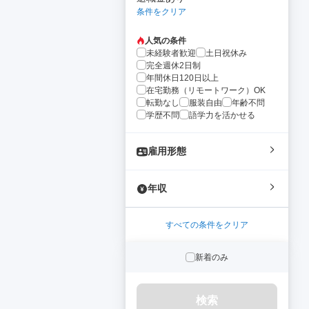
条件をクリア
人気の条件
未経験者歓迎
土日祝休み
完全週休2日制
年間休日120日以上
在宅勤務（リモートワーク）OK
転勤なし
服装自由
年齢不問
学歴不問
語学力を活かせる
雇用形態
年収
すべての条件をクリア
新着のみ
検索