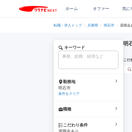
ホーム
オファー
気に
転職・求人トップ
/
兵庫県
/
明石市
/
退職金
明
キーワード
こだ
勤務地
明石市
条件をクリア
職種
こだわり条件
退職金あり