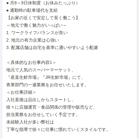
● 月8～9日休制度（お休みたっぷり）

● 通勤時の駐車場代を支給

【お家の近くで安定して長く働こう】

～地元で働く魅力がいっぱい～

1. ワークライフバランスが良い

2. 地元の有力企業は心強い

3. 配属店舗は自宅を基準に通いやすいよう配慮

＜具体的なお仕事内容1＞

地元で人気のスーパーマーケット、

『産直生鮮市場』『JR生鮮市場』にて、

青果部門の一連業務をお任せいたします。

＜お仕事詳細＞

入社直後は品出しからスタートし、

徐々に店舗運営・食品関係の管理や販売など、

担当業務をお任せしていく予定です。

未経験入社が多い弊社は

丁寧な指導で徐々に仕事に慣れていくスタイルです。
