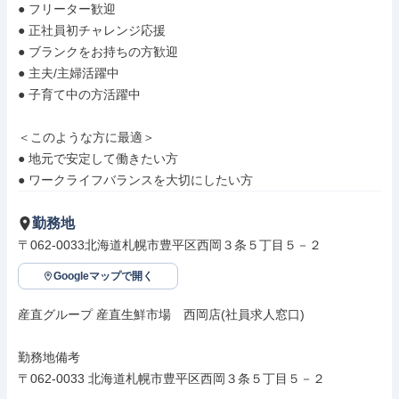
● フリーター歓迎

● 正社員初チャレンジ応援

● ブランクをお持ちの方歓迎

● 主夫/主婦活躍中

● 子育て中の方活躍中

＜このような方に最適＞

● 地元で安定して働きたい方

● ワークライフバランスを大切にしたい方
勤務地
〒062-0033北海道札幌市豊平区西岡３条５丁目５－２
Googleマップで開く
産直グループ 産直生鮮市場　西岡店(社員求人窓口)

勤務地備考

〒062-0033 北海道札幌市豊平区西岡３条５丁目５－２
