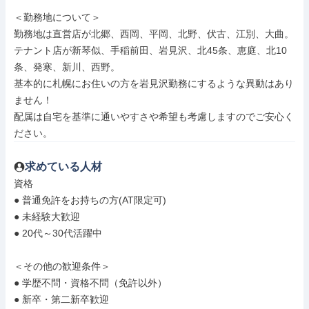
＜勤務地について＞

勤務地は直営店が北郷、西岡、平岡、北野、伏古、江別、大曲。

テナント店が新琴似、手稲前田、岩見沢、北45条、恵庭、北10
条、発寒、新川、西野。

基本的に札幌にお住いの方を岩見沢勤務にするような異動はあり
ません！

配属は自宅を基準に通いやすさや希望も考慮しますのでご安心く
ださい。
求めている人材
資格

● 普通免許をお持ちの方(AT限定可)

● 未経験大歓迎

● 20代～30代活躍中

＜その他の歓迎条件＞

● 学歴不問・資格不問（免許以外）

● 新卒・第二新卒歓迎
