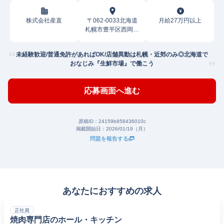
株式会社産直
〒062-0033北海道
月給27万円以上
札幌市豊平区西岡三
条
未経験歓迎/普通免許があればOK/店舗異動は札幌・近郊のみ◎北海道で
おなじみ『生鮮市場』で働こう
応募画面へ進む
原稿ID：
24159b858436010c
掲載開始日：
2026/01/19（月）
問題を報告する
あなたにおすすめの求人
正社員
焼肉専門店のホール・キッチン