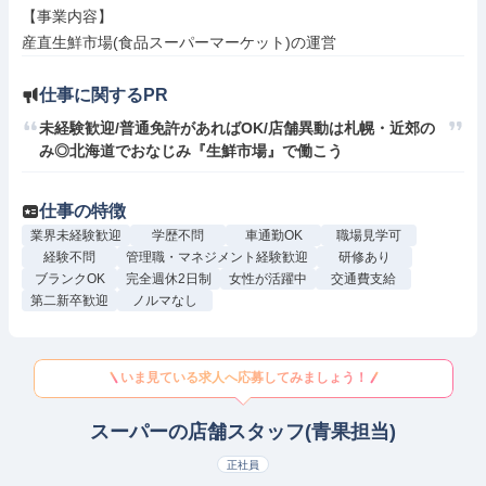
【事業内容】

産直生鮮市場(食品スーパーマーケット)の運営
仕事に関するPR
未経験歓迎/普通免許があればOK/店舗異動は札幌・近郊の
み◎北海道でおなじみ『生鮮市場』で働こう
仕事の特徴
業界未経験歓迎
学歴不問
車通勤OK
職場見学可
経験不問
管理職・マネジメント経験歓迎
研修あり
ブランクOK
完全週休2日制
女性が活躍中
交通費支給
第二新卒歓迎
ノルマなし
いま見ている求人へ応募してみましょう！
スーパーの店舗スタッフ(青果担当)
正社員