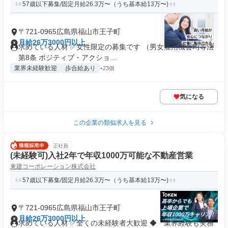
57歳以下募集/固定月給26.3万〜（うち基本給13万〜)
〒721-0965広島県福山市王子町
月給26万3000円以上
求めている人材 ✅女性限定の募集です （男女雇用機会均等法
第8条 ポジティブ・アクショ...
業界未経験歓迎
歩合給あり
+23個
気になる
この企業の類似求人を見る
正社員
(未経験可)入社2年で年収1000万可能な不動産営業
東建コーポレーション株式会社
57歳以下募集/固定月給26.3万〜（うち基本給13万〜)
〒721-0965広島県福山市王子町
月給26万3000円以上
求めている人材 ✅全くの未経験者大歓迎 ◆「業界経験も実務