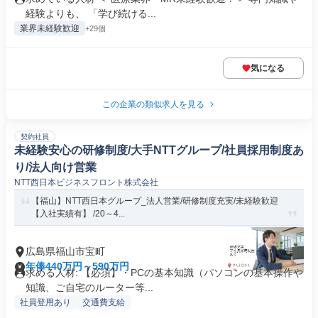
経験よりも、 「学び続ける...
業界未経験歓迎
+29個
気になる
この企業の類似求人を見る
契約社員
未経験安心の研修制度/大手NTTグループ/社員採用制度あ
り/法人向け営業
NTT西日本ビジネスフロント株式会社
【福山】NTT西日本グループ_法人営業/研修制度充実/未経験歓迎
【入社実績有】 /20～4...
広島県福山市宝町
年俸440万円～590万円
求める人材: 【必須】・PCの基本知識（パソコンの基本操作や
知識、ご自宅のルーター等...
社員登用あり
交通費支給