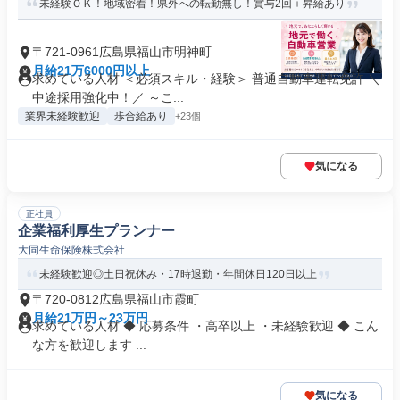
未経験ＯＫ！地域密着！県外への転勤無し！賞与2回＋昇給あり
〒721-0961広島県福山市明神町
月給21万6000円以上
求めている人材 ＜必須スキル・経験＞ 普通自動車運転免許 ＼
中途採用強化中！／ ～こ...
業界未経験歓迎
歩合給あり
+23個
気になる
正社員
企業福利厚生プランナー
大同生命保険株式会社
未経験歓迎◎土日祝休み・17時退勤・年間休日120日以上
〒720-0812広島県福山市霞町
月給21万円～23万円
求めている人材 ◆ 応募条件 ・高卒以上 ・未経験歓迎 ◆ こん
な方を歓迎します ...
気になる