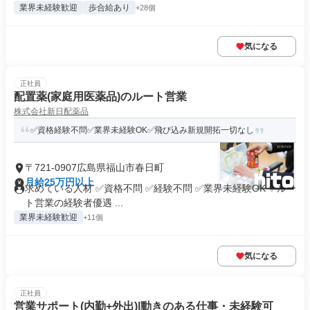
業界未経験歓迎
歩合給あり
+28個
気になる
正社員
配置薬(家庭用医薬品)のルート営業
株式会社新日配薬品
✅資格経験不問✅業界未経験OK✅飛び込み新規開拓一切なし
〒721-0907広島県福山市春日町
月給25万円以上
求めている人材 ✅資格不問 ✅経験不問 ✅業界未経験OK ✨ルー
ト営業の経験者優遇 ...
業界未経験歓迎
+11個
気になる
正社員
営業サポート(内勤+外出)|動きのある仕事・未経験可