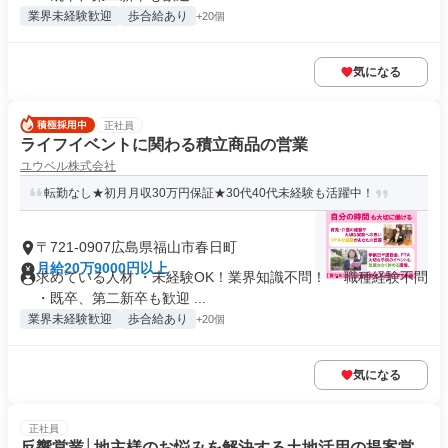
業界未経験歓迎
歩合給あり
+20個
気になる
正社員
ライフイベントに関わる積立商品の営業
ユウベル株式会社
転勤なし★初月月収30万円保証★30代40代未経験も活躍中！
〒721-0907広島県福山市春日町
月給20万9000円以上
求めている人材 ・未経験OK！業界知識不問！ ・職種経験不問
・既卒、第二新卒も歓迎 ...
業界未経験歓迎
歩合給あり
+20個
気になる
正社員
反響営業│地主様のお悩みを解決する土地活用の提案営