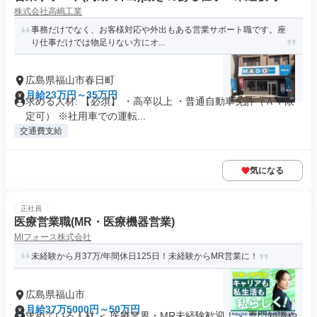
株式会社高嶋工業
事務だけでなく、お客様対応や外出もある営業サポート職です。座
り仕事だけでは物足りない方にオ...
広島県福山市春日町
月給23万円～35万円
求める人材: 【必須】 ・高卒以上 ・普通自動車免許（ＡＴ限
定可） ※社用車での運転...
交通費支給
気になる
正社員
医療営業職(MR・医療機器営業)
MIフォース株式会社
未経験から月37万/年間休日125日！未経験からMR営業に！
広島県福山市
月給37万5000円～50万円
求めている人材 ＜ 医療業界・MR未経験歓迎！＞ 専門知識や