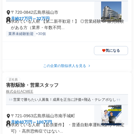
〒720-0842広島県福山市
月給27万円～32万円
求めている人材 【第二新卒歓迎！】 ◎営業経験 or 販売経験
がある方（業界・年数不問...
業界未経験歓迎
+30個
気になる
この企業の類似求人を見る
正社員
害獣駆除・営業スタッフ
株式会社ACMEE
営業で勝ちたい人募集！成果を正当に評価⭐飛込・テレアポなし
〒721-0963広島県福山市南手城町
月給40万円～100万円
求めている人材 【必須要件】 ・普通自動車運転免許(AT限定
可) ・高所恐怖症ではない...