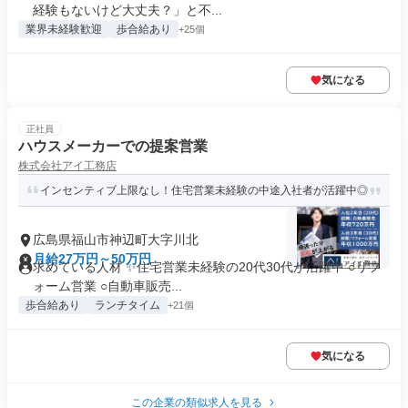
経験もないけど大丈夫？」と不...
業界未経験歓迎
歩合給あり
+25個
気になる
正社員
ハウスメーカーでの提案営業
株式会社アイ工務店
インセンティブ上限なし！住宅営業未経験の中途入社者が活躍中◎
広島県福山市神辺町大字川北
月給27万円～50万円
求めている人材 ✨住宅営業未経験の20代30代が活躍中 ○リフ
ォーム営業 ○自動車販売...
歩合給あり
ランチタイム
+21個
気になる
この企業の類似求人を見る