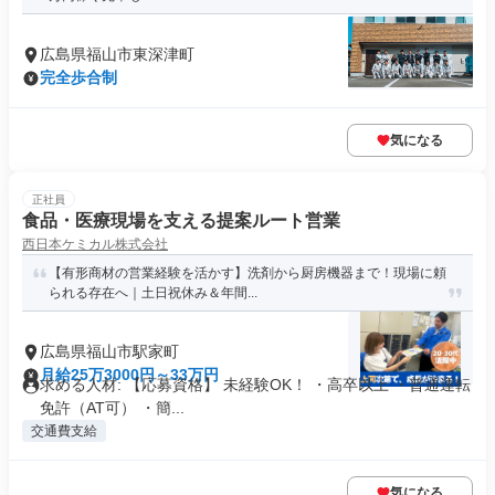
広島県福山市東深津町
完全歩合制
気になる
正社員
食品・医療現場を支える提案ルート営業
西日本ケミカル株式会社
【有形商材の営業経験を活かす】洗剤から厨房機器まで！現場に頼
られる存在へ｜土日祝休み＆年間...
広島県福山市駅家町
月給25万3000円～33万円
求める人材: 【応募資格】 未経験OK！ ・高卒以上 ・普通運転
免許（AT可） ・簡...
交通費支給
気になる