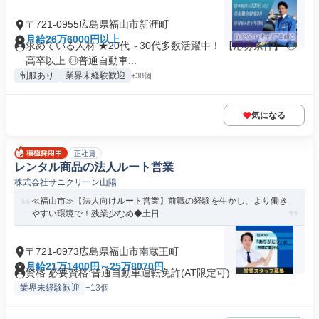
〒721-0955広島県福山市新涯町
月給26万6000円以上
求めている人材 ★20代～30代多数活躍中！ 【応募条件】 ◎
高卒以上 ◎普通自動車...
制服あり
業界未経験歓迎
+38個
気になる
正社員
レンタル商品の法人ルート営業
株式会社サニクリーン山陽
≪福山市≫【法人向けルート営業】前職の経験を生かし、より働き
やすい環境で！残業少なめ◆土日...
〒721-0973広島県福山市南蔵王町
月給21万1400円～25万8070円
資格 必要資格:普通自動車運転免許(AT限定可)
業界未経験歓迎
+13個