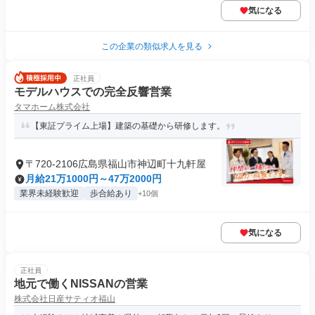
気になる
この企業の類似求人を見る
正社員
モデルハウスでの完全反響営業
タマホーム株式会社
【東証プライム上場】建築の基礎から研修します。
〒720-2106広島県福山市神辺町十九軒屋
月給21万1000円～47万2000円
業界未経験歓迎
歩合給あり
+10個
気になる
正社員
地元で働くNISSANの営業
株式会社日産サティオ福山