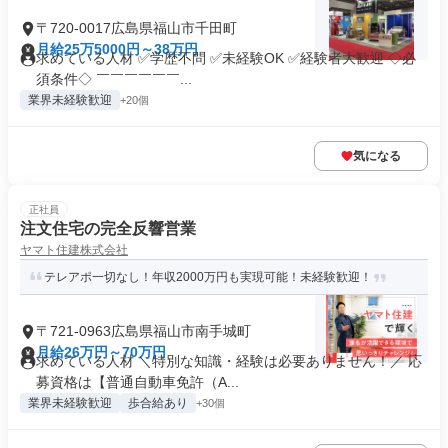
〒720-0017広島県福山市千田町
月給25万5000円～38万円
求めている人材 ✅学歴不問 ✅未経験OK ✅経験者大歓迎 ◇必
須条件◇ ￣￣￣￣￣￣...
業界未経験歓迎
+20個
気になる
正社員
注文住宅の完全反響営業
ヤマト住建株式会社
テレアポ一切なし！年収2000万円も実現可能！未経験歓迎！
〒721-0963広島県福山市南手城町
月給26万円～70万円
求めている人材 ＼特別な知識・経験は必要ありません！／ 応
募資格は【普通自動車免許（A...
業界未経験歓迎
歩合給あり
+30個