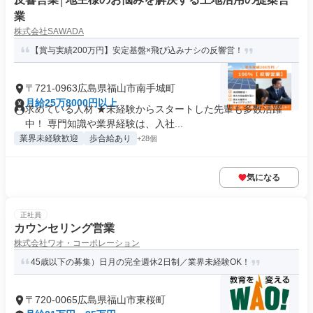
業
株式会社SAWADA
【賞与実績200万円】安定基盤×飛び込みナシの反響営！
〒721-0963広島県福山市南手城町
月給25万8000円以上
求めている人材 ★未経験からスタートした先輩も多数活躍
中！ 専門知識や業界経験は、入社...
業界未経験歓迎
歩合給あり
+28個
気になる
正社員
カウンセリング営業
株式会社ワオ・コーポレーション
45歳以下の募集）日月の完全週休2日制／業界未経験OK！
〒720-0065広島県福山市東桜町