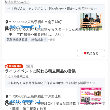
株式会社SAWADA
【飛び込み・テレアポなし】問い合わせ・紹介への対応が中心
〒721-0963広島県福山市南手城町
月給25万8000円以上
求めている人材 ★未経験からスタートした先輩も多数活躍
中！ 専門知識や業界経験は、入社...
業界未経験歓迎
歩合給あり
+28個
気になる
正社員
ライフイベントに関わる積立商品の営業
ユウベル株式会社
転勤なし★初月月収30万円保証★30代40代未経験も活躍中！
〒720-0825広島県福山市沖野上町
月給19万5000円以上
求めている人材 ・未経験OK！業界知識不問！ ・職種経験不問
・既卒、第二新卒も歓迎 ...