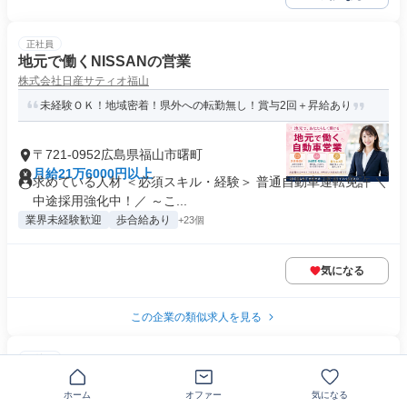
正社員
地元で働くNISSANの営業
株式会社日産サティオ福山
未経験ＯＫ！地域密着！県外への転勤無し！賞与2回＋昇給あり
〒721-0952広島県福山市曙町
月給21万6000円以上
求めている人材 ＜必須スキル・経験＞ 普通自動車運転免許 ＼
中途採用強化中！／ ～こ...
業界未経験歓迎
歩合給あり
+23個
気になる
この企業の類似求人を見る
正社員
注文住宅の営業
株式会社アイ工務店
ホーム
オファー
気になる