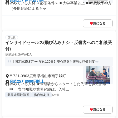
月給21万円～35万円
求めている人材 ＜必須条件＞ ■ 大学卒業以上 ■ 45歳以下の方
（長期勤続によるキャ...
気になる
正社員
インサイドセールス(飛び込みナシ・反響客へのご相談受
付)
株式会社SAWADA
【固定給25.8万〜×年休120日】安心基盤と正当な評価制度
〒721-0963広島県福山市南手城町
月給25万8000円以上
求めている人材 ★未経験からスタートした先輩も多数活躍
中！ 専門知識や業界経験は、入社...
業界未経験歓迎
歩合給あり
+28個
気になる