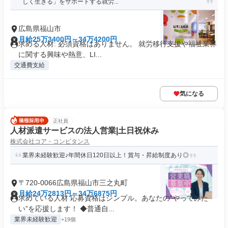
しく生きる」をサポートする就労...
広島県福山市
月給25万3400円～34万4200円
求める人材: 必須資格はありません。 就労移行支援や福祉業界
に関する興味や熱意、LI...
交通費支給
気になる
正社員
人材派遣サービスの法人営業|土日祝休み
株式会社コア・コンピタンス
業界未経験歓迎♪年間休日120日以上！賞与・昇給制度あり◎
〒720-0066広島県福山市三之丸町
月給24万2813円～34万6875円
求めている人材 応募資格はシンプル。あなたの“やってみた
い”を応援します！ ◆普通自...
業界未経験歓迎
+19個