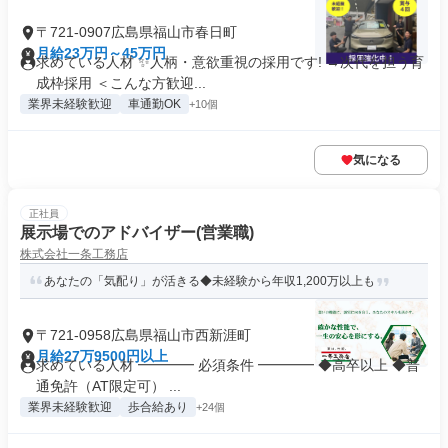
〒721-0907広島県福山市春日町
月給23万円～45万円
求めている人材 ✨人柄・意欲重視の採用です! →次代を担う育
成枠採用 ＜こんな方歓迎...
業界未経験歓迎
車通勤OK
+10個
気になる
正社員
展示場でのアドバイザー(営業職)
株式会社一条工務店
あなたの「気配り」が活きる◆未経験から年収1,200万以上も
〒721-0958広島県福山市西新涯町
月給27万9500円以上
求めている人材 ━━━━ 必須条件 ━━━━ ◆高卒以上 ◆普
通免許（AT限定可） ...
業界未経験歓迎
歩合給あり
+24個