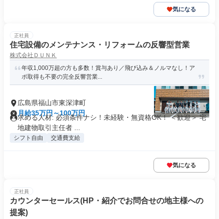
気になる
正社員
住宅設備のメンテナンス・リフォームの反響型営業
株式会社ＤＵＮＫ
年収1,000万超の方も多数！賞与あり／飛び込み＆ノルマなし！ア
ポ取得も不要の完全反響営業...
広島県福山市東深津町
月給35万円～100万円
求める人材: 必須条件ナシ！未経験・無資格OK！ ＜歓迎＞ 宅
地建物取引主任者 ...
シフト自由
交通費支給
気になる
正社員
カウンターセールス(HP・紹介でお問合せの地主様への
提案)