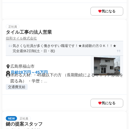
気になる
正社員
タイル工事の法人営業
信和タイル株式会社
気さくな社員が多く働きやすい職場です！★未経験の方ＯＫ！！★
完全週休2日制(土・日・祝)
広島県福山市
月給28万円～45万円
求める人材: ・45歳以下の方 （長期勤続によるキャリア形成を
図る為） ・学歴：...
交通費支給
気になる
NEW
正社員
鍵の提案スタッフ