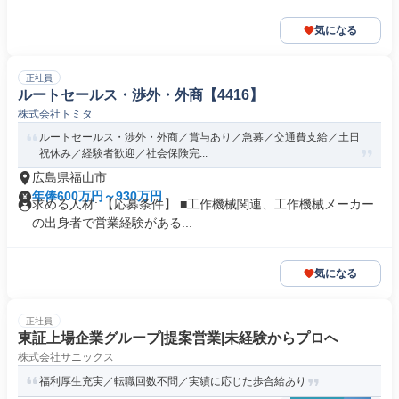
気になる
正社員
ルートセールス・渉外・外商【4416】
株式会社トミタ
ルートセールス・渉外・外商／賞与あり／急募／交通費支給／土日
祝休み／経験者歓迎／社会保険完...
広島県福山市
年俸600万円～930万円
求める人材: 【応募条件】 ■工作機械関連、工作機械メーカー
の出身者で営業経験がある...
気になる
正社員
東証上場企業グループ|提案営業|未経験からプロへ
株式会社サニックス
福利厚生充実／転職回数不問／実績に応じた歩合給あり