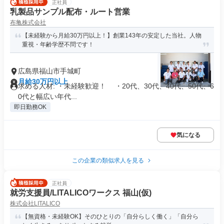
正社員
乳製品サンプル配布・ルート営業
布亀株式会社
【未経験から月給30万円以上！】創業143年の安定した当社。人物
重視・年齢学歴不問です！
広島県福山市手城町
月給30万円以上
求める人材: ・未経験歓迎！ ・20代、30代、40代、50代、6
0代と幅広い年代...
即日勤務OK
気になる
この企業の類似求人を見る
正社員
就労支援員/LITALICOワークス 福山(仮)
株式会社LITALICO
【無資格・未経験OK】そのひとりの「自分らしく働く」「自分ら