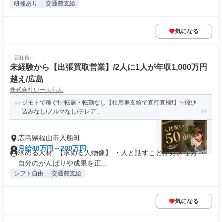
研修あり
交通費支給
気になる
正社員
未経験から【出張買取営業】/2人に1人が年収1,000万円
越え/広島
株式会社いーふらん
ジモトで稼ぐ❗✅転居・転勤なし【社用車支給で直行直帰❗】✨飛び
込みなし/ノルマなし/テレア...
広島県福山市入船町
月給40万円～200万円
求める人材: 【求める人物像】 ・人と話すことが好きな方 ・
自分のがんばりや成果を正...
シフト自由
交通費支給
気になる