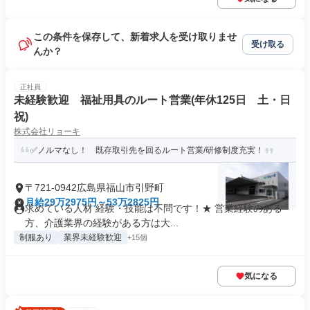
この条件を保存して、新着求人を受け取りませ
受け取る
んか？
正社員
未経験歓迎 福祉用具のルート営業(年休125日 土・日
祝)
株式会社リョーキ
✅ノルマなし！ 既存取引先を回るルート営業/研修制度充実！
〒721-0942広島県福山市引野町
月給29万2975円～53万2825円
求めている人材 経験・技能は不問です！★ 営業経験のある
方、介護業界の経験がある方は大...
制服あり
業界未経験歓迎
+15個
気になる