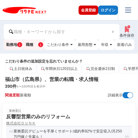
会員登録
ログイン
職種・キーワードから探す
条件保存
勤務地
職種
こだわり条件
雇用形態
年収
新着のみ
1
1
こだわり条件の追加設定を忘れていませんか？
土日祝休み
年間休日120日以上
完全週休2日制
学歴
福山市（広島県）、営業の転職・求人情報
390
件
1
〜
100
件目を表示中
関連度順
新着順
詳細表示
業務委託
反響型営業のみのリフォーム
株式会社ＤＵＮＫ
業務委託デビューを手厚くサポート/成約率92%で安定収入/月250
万円稼ぐ先輩も！