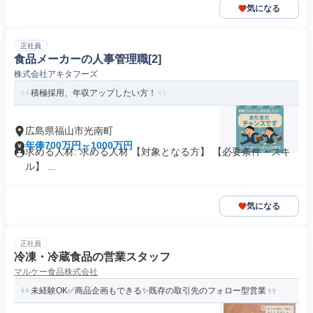
気になる
正社員
食品メーカーの人事管理職[2]
株式会社アキタフーズ
積極採用、年収アップしたい方！
広島県福山市光南町
年俸700万円～1000万円
求める人材: 求める人材 【対象となる方】 【必要条件・スキ
ル】 ...
気になる
正社員
冷凍・冷蔵食品の営業スタッフ
マルケー食品株式会社
未経験OK✅商品企画もできる✨既存の取引先のフォロー型営業