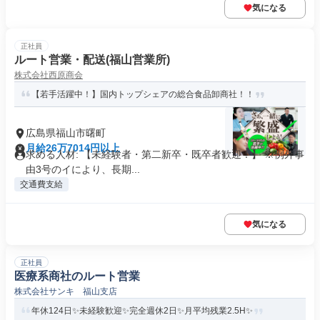
気になる
正社員
ルート営業・配送(福山営業所)
株式会社西原商会
【若手活躍中！】国内トップシェアの総合食品卸商社！！
広島県福山市曙町
月給26万7014円以上
求める人材: 【未経験者・第二新卒・既卒者歓迎！】 ※例外事
由3号のイにより、長期...
交通費支給
気になる
正社員
医療系商社のルート営業
株式会社サンキ 福山支店
年休124日✨未経験歓迎✨完全週休2日✨月平均残業2.5H✨