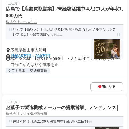
正社員
広島で【店舗買取営業】/未経験活躍中/4人に1人が年収1,
000万円
株式会社いーふらん
地元で【高収入】も実現させる❗✅転居・転勤なし✅ノルマなし✨テ
レアポなし✨残業ほぼなし✨土...
広島県福山市入船町
月給35万円～200万円
求める人材: 【求める人物像】 ・人と話すことが好きな方 ・
自分のがんばりや成果を正...
シフト自由
交通費支給
気になる
正社員
お菓子の製造機械メーカーの提案営業、メンテナンス│
株式会社フジイ機械製作所
経験不問！月給21-30万円賞与年3回♪週休二日制