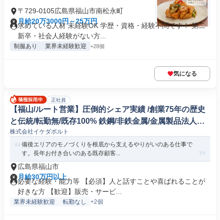
〒729-0105広島県福山市南松永町
月給20万3000円～25万円
求めている人材 未経験OK 学歴・資格・経験不問です！ 第二
新卒・社会人経験がない方...
制服あり
業界未経験歓迎
+28個
気になる
正社員
【福山/ルート営業】圧倒的シェア実績 /創業75年の歴史
と伝統/転勤無/既存100% 鉄鋼/非鉄金属/金属製品法人営
株式会社イケダボルト
業
備後エリアのモノづくりを根底から支えるやりがいのある仕事で
す。長年お付き合いのある既存顧客...
広島県福山市
月給30万円以上
必要な経験・能力等 【必須】人と話すことや喜ばれることが
好きな方 【歓迎】販売・サービ...
業界未経験歓迎
転勤なし
+2個