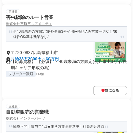
正社員
害虫駆除のルート営業
株式会社三原三共アメニティ
※40歳未満の方限定(例外事由3号イ)※●飛び込み営業一切なし/未
経験OK/基本残業なし/...
〒720-0837広島県福山市
月給23万2000円～60万円
【応募資格】 【必須】 ・40歳未満の方限定(例外事由3号イ/長
期キャリア形成の為) ...
フリーター歓迎
+13個
気になる
正社員
自動車販売の営業職
株式会社インターパーツ
経験不問！賞与年4回★働き方改革推進中！社員満足度◎