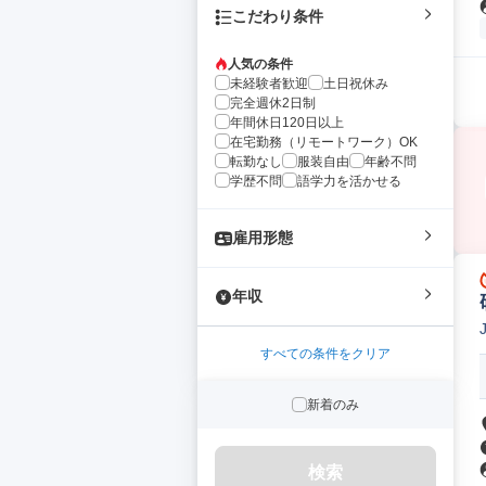
こだわり条件
人気の条件
未経験者歓迎
土日祝休み
完全週休2日制
年間休日120日以上
在宅勤務（リモートワーク）OK
転勤なし
服装自由
年齢不問
学歴不問
語学力を活かせる
雇用形態
年収
すべての条件をクリア
新着のみ
検索