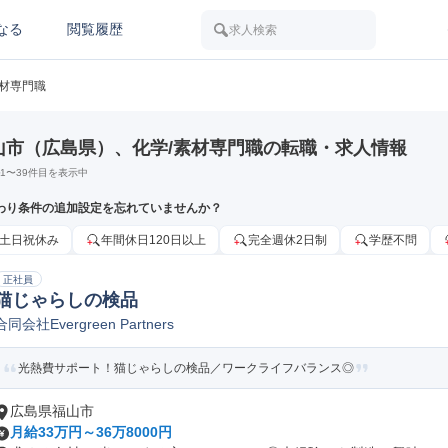
なる
閲覧履歴
求人検索
素材専門職
山市（広島県）、化学/素材専門職の転職・求人情報
1
〜
39
件目を表示中
わり条件の追加設定を忘れていませんか？
土日祝休み
年間休日120日以上
完全週休2日制
学歴不問
正社員
猫じゃらしの検品
合同会社Evergreen Partners
光熱費サポート！猫じゃらしの検品／ワークライフバランス◎
広島県福山市
月給33万円～36万8000円