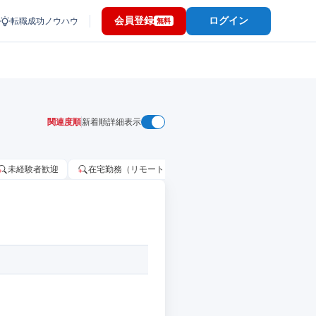
会員登録
ログイン
転職成功ノウハウ
無料
関連度順
新着順
詳細表示
未経験者歓迎
在宅勤務（リモートワーク）OK
家賃補助・住宅手当