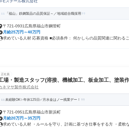
JFEスチール株式会社
「福山」鉄鋼製品の品質保証～／地域総合職採用
〒721-0931広島県福山市鋼管町
月給25万円～40万円
求めている人材 応募資格 ■必須条件： 何かしらの品質関連に関わるご経
正社員
工場・製造スタッフ(溶接、機械加工、板金加工、塗装作
カネマサ製作株式会社
未経験OK✨年休125日✅月水金はノー残業デー！
〒721-0951広島県福山市新浜町
月給20万円～35万円
求めている人材 ・ルールを守り、計画に基づき仕事をする方 ・柔軟な対