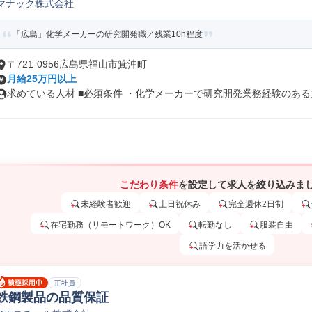
マナック株式会社
「広島」化学メーカーの研究開発職／残業10h程度
〒721-0956広島県福山市箕沖町
月給25万円以上
求めている人材 ■必須条件 ・化学メーカーで研究開発業務経験のある方 
こだわり条件
を設定して求人を絞り込みま
未経験者歓迎
土日祝休み
完全週休2日制
在宅勤務（リモートワーク）OK
転勤なし
服装自由
語学力を活かせる
正社員
鉄鋼製品の品質保証