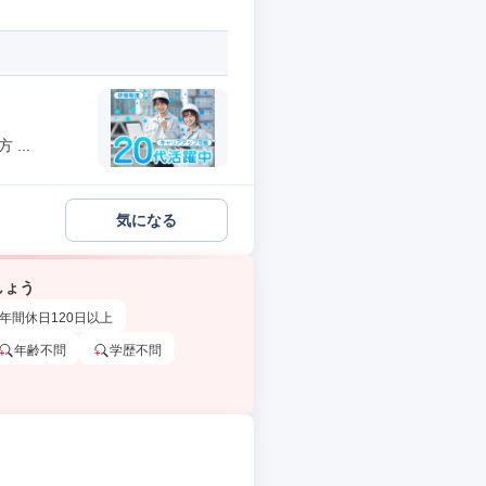
...
気になる
しょう
年間休日120日以上
年齢不問
学歴不問