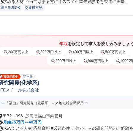
求める人材: ⭐️当てはまる方にオススメ⭐️ ◎未経験でも製造に興味...
即日勤務OK
交通費支給
年収
を設定して求人を絞り込みましょ
200万円以上
300万円以上
400万円以上
500万円以上
800万円以上
900万円以上
1000
正社員
研究開発(化学系)
JFEスチール株式会社
「福山」研究開発（化学系）～／地域総合職採用
〒721-0931広島県福山市鋼管町
月給25万円～40万円
求めている人材 応募資格 ■必須条件： 何かしらの研究開発のご経験をお