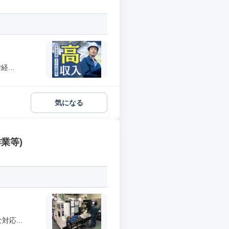
...
気になる
業等)
応...