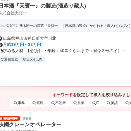
日本酒『天寶一』の製造(酒造り蔵人)
株式会社天寶一
福山市に残る唯一の酒蔵『天寶一』｜日本酒の製造にかかわる「蔵人(くらびと)」
広島県福山市神辺町大字川北
月給19万円～33万円
求める人材: 【必須】 ・年齢：40歳くらいまで（省令３号のイ） ・...
交通費支給
駅近5分以内
キーワード
を設定して求人を絞り込みまし
事務
経理
不動産
営業
IT
英語
正社員
鉄鋼クレーンオペレーター