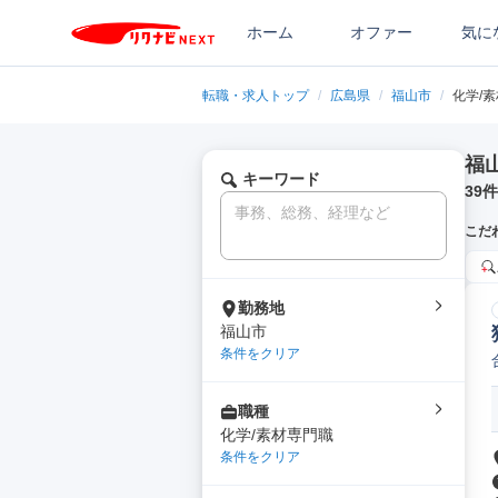
ホーム
オファー
気に
転職・求人トップ
/
広島県
/
福山市
/
化学/
福
キーワード
39
件
こだ
勤務地
福山市
条件をクリア
職種
化学/素材専門職
条件をクリア