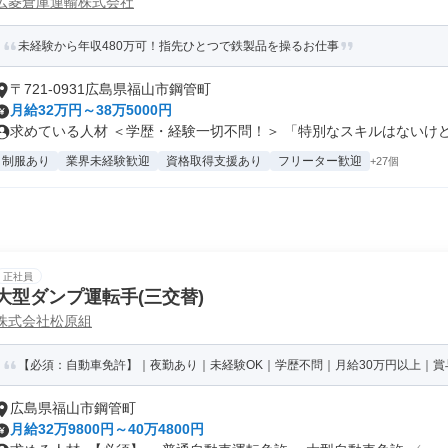
広菱倉庫運輸株式会社
未経験から年収480万可！指先ひとつで鉄製品を操るお仕事
〒721-0931広島県福山市鋼管町
月給32万円～38万5000円
求めている人材 ＜学歴・経験一切不問！＞ 「特別なスキルはないけど、 
制服あり
業界未経験歓迎
資格取得支援あり
フリーター歓迎
+27個
正社員
大型ダンプ運転手(三交替)
株式会社松原組
【必須：自動車免許】｜夜勤あり｜未経験OK｜学歴不問｜月給30万円以上｜賞与
広島県福山市鋼管町
月給32万9800円～40万4800円