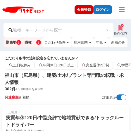
会員登録
ログイン
職種・キーワードから探す
条件保存
勤務地
職種
こだわり条件
雇用形態
年収
新着のみ
1
1
こだわり条件の追加設定を忘れていませんか？
土日祝休み
年間休日120日以上
完全週休2日制
学歴
福山市（広島県）、建築/土木/プラント専門職の転職・求
人情報
302
件
1
〜
100
件目を表示中
関連度順
新着順
詳細表示
正社員
実質年休120日/中型免許で地域貢献できる/トラックルー
トドライバー