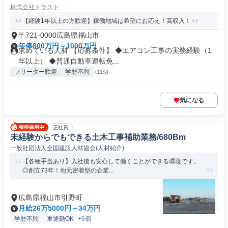
株式会社トラスト
【経験1年以上の方歓迎】稼働地域は希望にお応え！高収入！
〒721-0000広島県福山市
年俸800万円～1000万円
求めている人材 【応募条件】 ◆エアコン工事の実務経験（1
年以上） ◆普通自動車運転免...
フリーター歓迎
学歴不問
+11個
気になる
正社員
未経験からでもできる土木工事補助業務/680Bm
一般社団法人全国建設人材協会(人材紹介)
【各種手当あり】入社後も安心して働くことができる環境です。
◎創立73年！地元密着型の企業...
広島県福山市引野町
月給26万5000円～34万円
学歴不問
車通勤OK
+6個