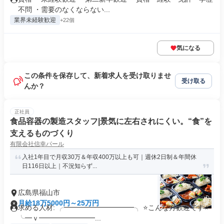
不問 ・需要のなくならない...
業界未経験歓迎
+22個
気になる
この条件を保存して、新着求人を受け取りませ
受け取る
んか？
正社員
食品容器の製造スタッフ|景気に左右されにくい。“食”を
支えるものづくり
有限会社信幸パール
入社1年目で月収30万＆年収400万以上も可｜週休2日制＆年間休
日116日以上｜不況知らず...
広島県福山市
月給18万5000円～25万円
求める人材: ╭━━━━━━━━━━╮ ⭐こんな方歓迎です⭐
╰━ｖ━━━━━━━━...