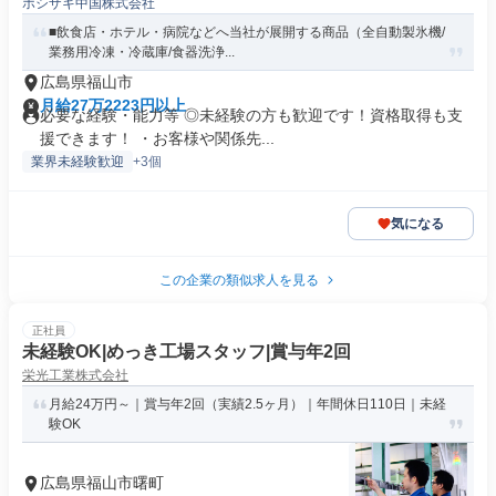
ホシザキ中国株式会社
■飲食店・ホテル・病院などへ当社が展開する商品（全自動製氷機/
業務用冷凍・冷蔵庫/食器洗浄...
広島県福山市
月給27万2223円以上
必要な経験・能力等 ◎未経験の方も歓迎です！資格取得も支
援できます！ ・お客様や関係先...
業界未経験歓迎
+3個
気になる
この企業の類似求人を見る
正社員
未経験OK|めっき工場スタッフ|賞与年2回
栄光工業株式会社
月給24万円～｜賞与年2回（実績2.5ヶ月）｜年間休日110日｜未経
験OK
広島県福山市曙町