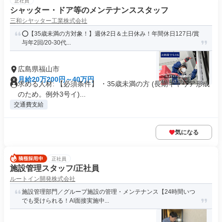
正社員
シャッター・ドア等のメンテナンススタッフ
三和シヤッター工業株式会社
⭕️【35歳未満の方対象！】週休2日＆土日休み！年間休日127日/賞
与年2回/20-30代...
広島県福山市
月給20万200円～40万円
求める人材: 【必須条件】 ・35歳未満の方 (長期キャリア形成
のため。例外3号イ)...
交通費支給
気になる
正社員
施設管理スタッフ/正社員
ルートイン開発株式会社
施設管理部門／グループ施設の管理・メンテナンス【24時間いつ
でも受けられる！AI面接実施中...