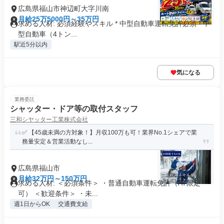
広島県福山市神辺町大字川南
月給25万5000円～35万円
求める人材: 必須経験やスキル * 中型自動車運転免許必須 * 中
型自動車（4トン...
駅近5分以内
気になる
業務委託
シャッター・ドア等の取付スタッフ
三和シヤッター工業株式会社
✅ 【45歳未満の方対象！】月収100万も可！業界No.1シェアで業
務量安定＆営業活動なし...
広島県福山市
月給32万円～150万円
求める人材: ＜必須条件＞ ・普通自動車運転免許（AT限定
可） ＜歓迎条件＞ ・未...
週1日からOK
交通費支給