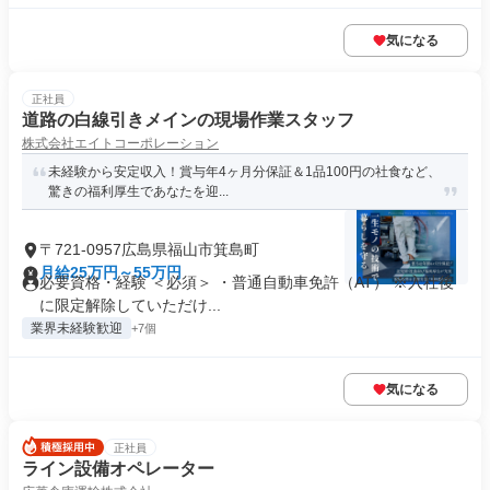
気になる
正社員
道路の白線引きメインの現場作業スタッフ
株式会社エイトコーポレーション
未経験から安定収入！賞与年4ヶ月分保証＆1品100円の社食など、
驚きの福利厚生であなたを迎...
〒721-0957広島県福山市箕島町
月給25万円～55万円
必要資格・経験 ＜必須＞ ・普通自動車免許（AT） ※入社後
に限定解除していただけ...
業界未経験歓迎
+7個
気になる
正社員
ライン設備オペレーター