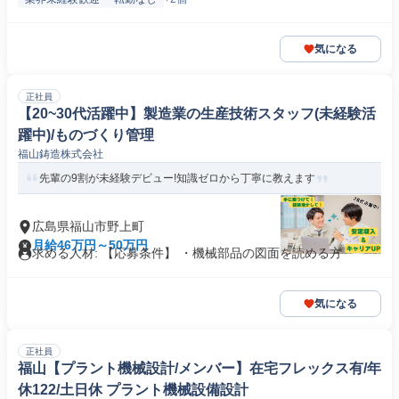
気になる
正社員
【20~30代活躍中】製造業の生産技術スタッフ(未経験活
躍中)/ものづくり管理
福山鋳造株式会社
先輩の9割が未経験デビュー!知識ゼロから丁寧に教えます
広島県福山市野上町
月給46万円～50万円
求める人材: 【応募条件】 ・機械部品の図面を読める方
気になる
正社員
福山【プラント機械設計/メンバー】在宅フレックス有/年
休122/土日休 プラント機械設備設計