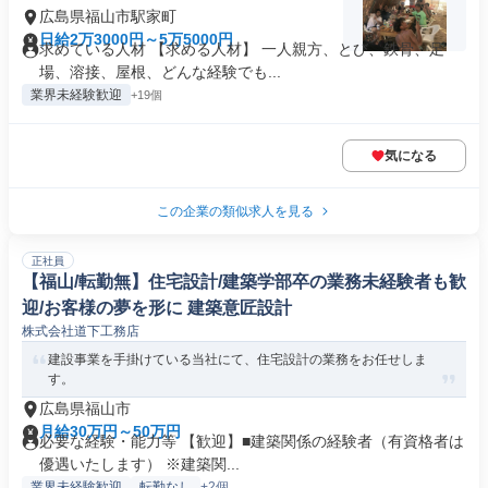
広島県福山市駅家町
日給2万3000円～5万5000円
求めている人材 【求める人材】 一人親方、とび、鉄骨、足
場、溶接、屋根、どんな経験でも...
業界未経験歓迎
+19個
気になる
この企業の類似求人を見る
正社員
【福山/転勤無】住宅設計/建築学部卒の業務未経験者も歓
迎/お客様の夢を形に 建築意匠設計
株式会社道下工務店
建設事業を手掛けている当社にて、住宅設計の業務をお任せしま
す。
広島県福山市
月給30万円～50万円
必要な経験・能力等 【歓迎】■建築関係の経験者（有資格者は
優遇いたします） ※建築関...
業界未経験歓迎
転勤なし
+2個