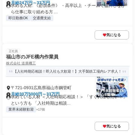
月給24万円～33万円
求める人材: 《必須条件》 ・高卒以上 ・チームで協力しなが
ら仕事に取り組める方 ...
即日勤務OK
交通費支給
気になる
正社員
福山市のJFE構内作業員
株式会社 道廣機工
【入社時期応相談！即入社も大歓迎！】大手製鉄工場内レア求人！
〒721-0931広島県福山市鋼管町
月給30万5000円～33万円
求めている人材 ＜入社時期応相談！＞ 「すぐ入社したい！」
という方も 「入社時期は相談...
業界未経験歓迎
+17個
気になる