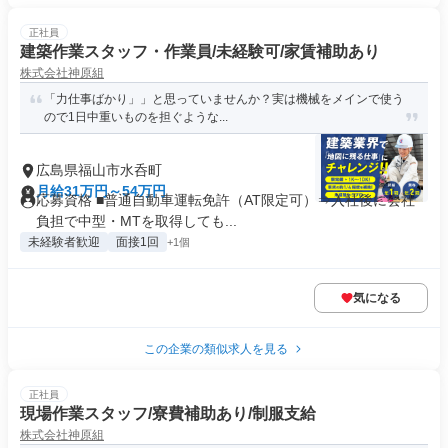
正社員
建築作業スタッフ・作業員/未経験可/家賃補助あり
株式会社神原組
「力仕事ばかり」」と思っていませんか？実は機械をメインで使う
ので1日中重いものを担ぐような...
広島県福山市水呑町
月給31万円～54万円
応募資格 ■普通自動車運転免許（AT限定可）⇒入社後に会社
負担で中型・MTを取得しても...
未経験者歓迎
面接1回
+1個
気になる
この企業の類似求人を見る
正社員
現場作業スタッフ/寮費補助あり/制服支給
株式会社神原組