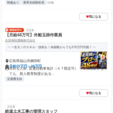
制服あり
業界未経験歓迎
+32個
気になる
正社員
【月給48万可】外船玉掛作業員
丸加海陸運輸株式会社
一生モノのスキル・技術を！未経験からでも570万円可能！
広島県福山市鋼管町
月給25万円～48万円
求める人材: 普通自動車免許（ＡＴ限定可） ※乗務経験がなく
ても、新人教育制度がある...
交通費支給
気になる
正社員
鉄道土木工事の管理スタッフ