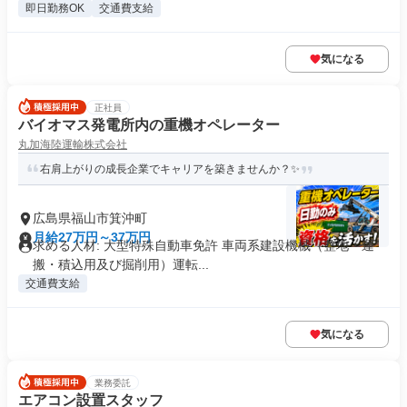
即日勤務OK
交通費支給
気になる
正社員
バイオマス発電所内の重機オペレーター
丸加海陸運輸株式会社
右肩上がりの成長企業でキャリアを築きませんか？✨
広島県福山市箕沖町
月給27万円～37万円
求める人材: 大型特殊自動車免許 車両系建設機械（整地・運
搬・積込用及び掘削用）運転...
交通費支給
気になる
業務委託
エアコン設置スタッフ