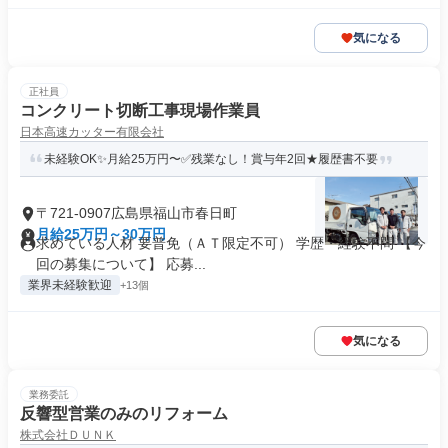
気になる
正社員
コンクリート切断工事現場作業員
日本高速カッター有限会社
未経験OK✨月給25万円〜✅残業なし！賞与年2回★履歴書不要
〒721-0907広島県福山市春日町
月給25万円～30万円
求めている人材 要普免（ＡＴ限定不可） 学歴・経験不問 【今
回の募集について】 応募...
業界未経験歓迎
+13個
気になる
業務委託
反響型営業のみのリフォーム
株式会社ＤＵＮＫ