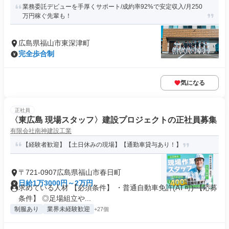
業務委託デビューを手厚くサポート/成約率92%で安定収入/月250
万円稼ぐ先輩も！
広島県福山市東深津町
完全歩合制
気になる
正社員
〈東広島 現場スタッフ〉建設プロジェクトの正社員募集
有限会社南神建設工業
【経験者歓迎】【土日休みの現場】【通勤車貸与あり！】
〒721-0907広島県福山市春日町
日給1万3000円～2万円
求めている人材 【必須条件】 ・普通自動車免許(AT可) 【応募
条件】 ◎足場組立や...
制服あり
業界未経験歓迎
+27個