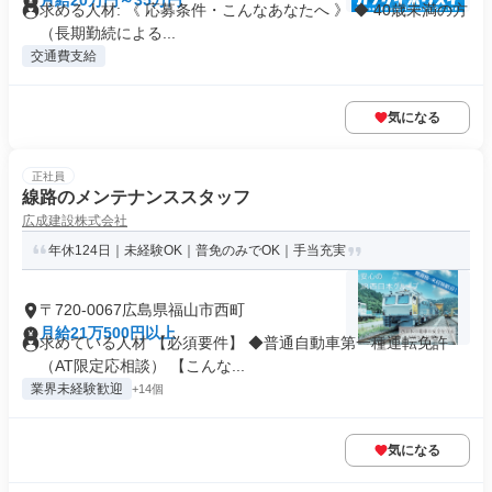
月給20万円～35万円
求める人材: 《 応募条件・こんなあなたへ 》 ◆ 40歳未満の方
（長期勤続による...
交通費支給
気になる
正社員
線路のメンテナンススタッフ
広成建設株式会社
年休124日｜未経験OK｜普免のみでOK｜手当充実
〒720-0067広島県福山市西町
月給21万500円以上
求めている人材 【必須要件】 ◆普通自動車第一種運転免許
（AT限定応相談） 【こんな...
業界未経験歓迎
+14個
気になる