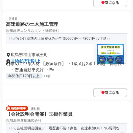
気になる
正社員
高速道路の土木施工管理
遠州建設コンサルタント株式会社
✅官公庁基準の土日祝休み✅年収560万円～780万円も可能
広島県福山市蔵王町
月給46万円以上
求めている人材 【必須条件】 ・1級又は2級土木施工管理技士
・普通自動車免許 ・Ex...
年間休日120日以上
+11個
気になる
正社員
【会社説明会開催】玉掛作業員
丸加海陸運輸株式会社
＼会社説明会開催／ 履歴書不要！家族・友達参加OK！NG質問な