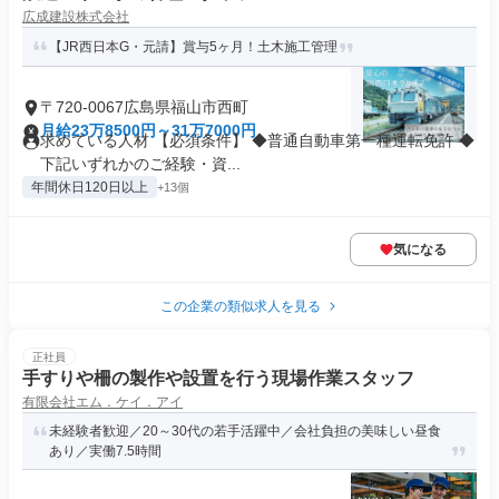
広成建設株式会社
【JR西日本G・元請】賞与5ヶ月！土木施工管理
〒720-0067広島県福山市西町
月給23万8500円～31万7000円
求めている人材 【必須条件】 ◆普通自動車第一種運転免許 ◆
下記いずれかのご経験・資...
年間休日120日以上
+13個
気になる
この企業の類似求人を見る
正社員
手すりや柵の製作や設置を行う現場作業スタッフ
有限会社エム．ケイ．アイ
未経験者歓迎／20～30代の若手活躍中／会社負担の美味しい昼食
あり／実働7.5時間