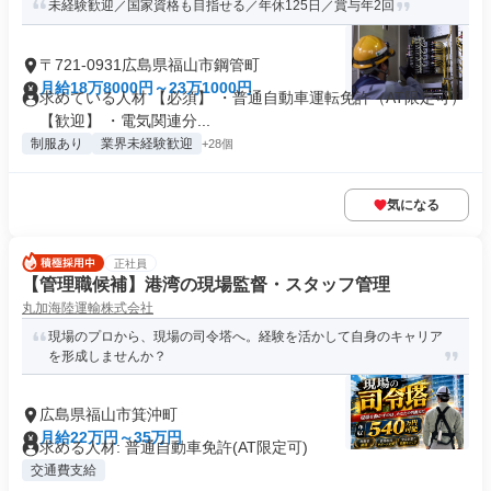
未経験歓迎／国家資格も目指せる／年休125日／賞与年2回
〒721-0931広島県福山市鋼管町
月給18万8000円～23万1000円
求めている人材 【必須】 ・普通自動車運転免許（AT限定可）
【歓迎】 ・電気関連分...
制服あり
業界未経験歓迎
+28個
気になる
正社員
【管理職候補】港湾の現場監督・スタッフ管理
丸加海陸運輸株式会社
現場のプロから、現場の司令塔へ。経験を活かして自身のキャリア
を形成しませんか？
広島県福山市箕沖町
月給22万円～35万円
求める人材: 普通自動車免許(AT限定可)
交通費支給