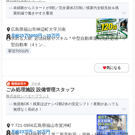
株式会社生必クリーナー
未経験からスタートが9割／完全週休2日制／残業代全額支給＆残
業削減で働きやすさ重視
広島県福山市神辺町大字川南
月給25万5000円～35万円
求める人材: 必須経験やスキル * 中型自動車運転免許必須 * 中
型自動車（4トン...
駅近5分以内
気になる
正社員
ごみ処理施設 設備管理スタッフ
株式会社シーエープラント
無資格OK！残業ほぼナシ×2勤2休の安定シフト！夜勤があっても
無理なく長続き！
〒721-0956広島県福山市箕沖町
月給23万円～30万円
資格 ・未経験歓迎 ・第二新卒歓迎 ・資格・経験・免許・学歴