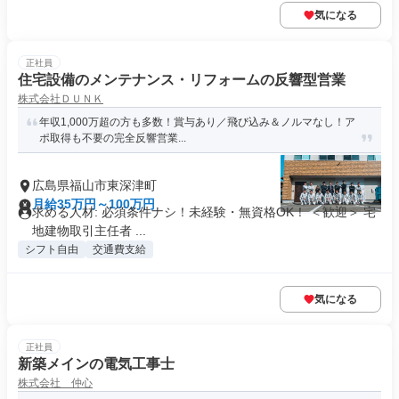
気になる
正社員
住宅設備のメンテナンス・リフォームの反響型営業
株式会社ＤＵＮＫ
年収1,000万超の方も多数！賞与あり／飛び込み＆ノルマなし！ア
ポ取得も不要の完全反響営業...
広島県福山市東深津町
月給35万円～100万円
求める人材: 必須条件ナシ！未経験・無資格OK！ ＜歓迎＞ 宅
地建物取引主任者 ...
シフト自由
交通費支給
気になる
正社員
新築メインの電気工事士
株式会社 仲心