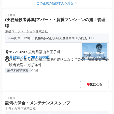
この企業の類似求人を見る
正社員
(実務経験者募集)アパート・賃貸マンションの施工管理
職
東建コーポレーション株式会社
年間休日128日／資格所持者は入社支度金最大30万円あり
〒721-0965広島県福山市王子町
月給28万円～38万6900円
求めている人材 ◎施工管理の資格はなくてOK！ ◎建築業界経
験者歓迎 ✅必須条件 ・...
業界未経験歓迎
+18個
気になる
正社員
設備の保全・メンテナンススタッフ
トヨオカ電気株式会社