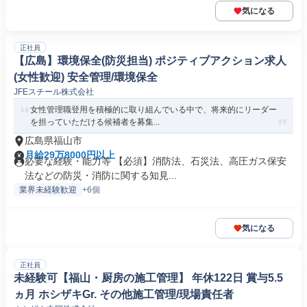
気になる
正社員
【広島】環境保全(防災担当) ポジティブアクション求人
(女性歓迎) 安全管理/環境保全
JFEスチール株式会社
女性管理職登用を積極的に取り組んでいる中で、将来的にリーダー
を担っていただける候補者を募集...
広島県福山市
月給29万8000円以上
必要な経験・能力等 【必須】消防法、石災法、高圧ガス保安
法などの防災・消防に関する知見...
業界未経験歓迎
+6個
気になる
正社員
未経験可【福山・厨房の施工管理】 年休122日 賞与5.5
ヵ月 ホシザキGr. その他施工管理/現場責任者