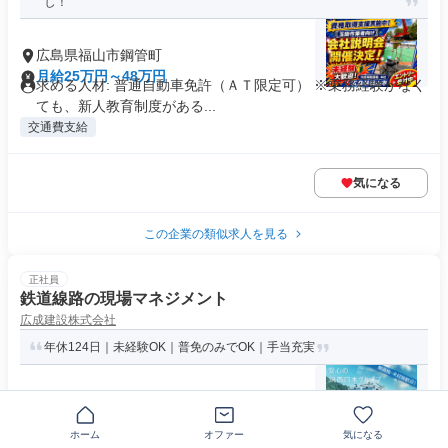
し！
広島県福山市鋼管町
月給25万円～48万円
求める人材: 普通自動車免許（ＡＴ限定可） ※乗務経験がなく
ても、新人教育制度がある...
交通費支給
気になる
この企業の類似求人を見る
正社員
鉄道線路の現場マネジメント
広成建設株式会社
年休124日｜未経験OK｜普免のみでOK｜手当充実
〒720-0841広島県福山市
月給23万8500円～31万7000円
求めている人材 【必須要件】 ◆普通自動車第一種運転免許
ホーム
オファー
気になる