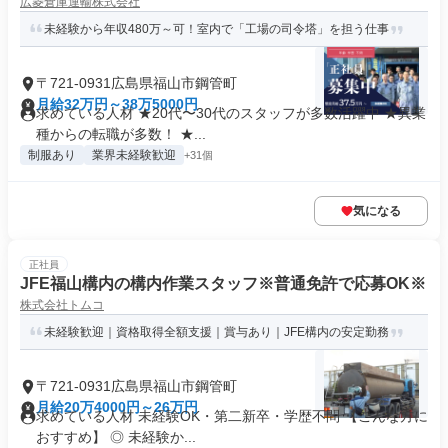
広菱倉庫運輸株式会社
未経験から年収480万～可！室内で「工場の司令塔」を担う仕事
〒721-0931広島県福山市鋼管町
月給32万円～38万5000円
求めている人材 ★20代〜30代のスタッフが多数活躍中 ★異業
種からの転職が多数！ ★...
制服あり
業界未経験歓迎
+31個
気になる
正社員
JFE福山構内の構内作業スタッフ※普通免許で応募OK※
株式会社トムコ
未経験歓迎｜資格取得全額支援｜賞与あり｜JFE構内の安定勤務
〒721-0931広島県福山市鋼管町
月給20万4000円～26万円
求めている人材 未経験OK・第二新卒・学歴不問 【こんな方に
おすすめ】 ◎ 未経験か...