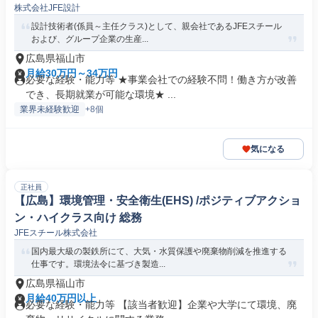
株式会社JFE設計
設計技術者(係員～主任クラス)として、親会社であるJFEスチール
および、グループ企業の生産...
広島県福山市
月給30万円～34万円
必要な経験・能力等 ★事業会社での経験不問！働き方が改善
でき、長期就業が可能な環境★ ...
業界未経験歓迎
+8個
気になる
正社員
【広島】環境管理・安全衛生(EHS) /ポジティブアクショ
ン・ハイクラス向け 総務
JFEスチール株式会社
国内最大級の製鉄所にて、大気・水質保護や廃棄物削減を推進する
仕事です。環境法令に基づき製造...
広島県福山市
月給40万円以上
必要な経験・能力等 【該当者歓迎】企業や大学にて環境、廃