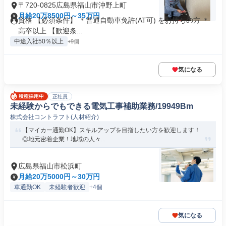
〒720-0825広島県福山市沖野上町
月給20万8500円～35万円
資格 【必須条件】 ＊普通自動車免許(AT可) をお持ちの方 ＊
高卒以上 【歓迎条...
中途入社50％以上
+9個
気になる
正社員
未経験からでもできる電気工事補助業務/19949Bm
株式会社コントラフト(人材紹介)
【マイカー通勤OK】スキルアップを目指したい方を歓迎します！
◎地元密着企業！地域の人々...
広島県福山市松浜町
月給20万5000円～30万円
車通勤OK
未経験者歓迎
+4個
気になる