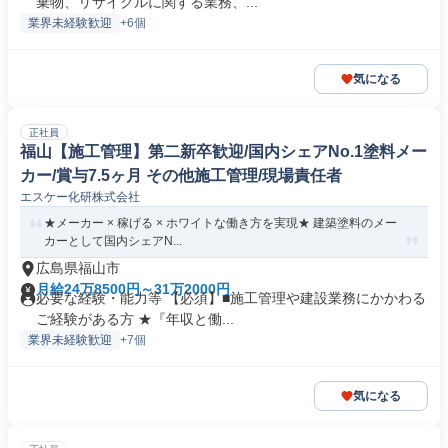
棄物、リサイクルに関する業務、...
業界未経験歓迎
+6個
気になる
正社員
福山【施工管理】第二新卒歓迎/国内シェアNo.1塗料メー
カー/賞与7.5ヶ月 その他施工管理/現場責任者
エスケー化研株式会社
★メーカー × 稼げる × ホワイトな働き方を実現★ 建築塗料のメー
カーとして国内シェアN...
広島県福山市
月給24万8500円～31万2000円
必要な経験・能力等 【必須】■施工管理や建設業務にかかわる
ご経験がある方 ★『年収と働...
業界未経験歓迎
+7個
気になる