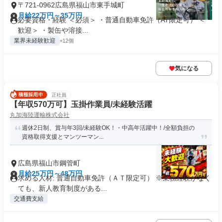
〒721-0962広島県福山市東手城町
月給22万円～35万円
必要資格・経験 ＜必須＞ ・普通自動車免許（AT限定可） ＜
歓迎＞ ・製缶や溶接...
業界未経験歓迎
+12個
気になる
正社員
【年収570万可】玉掛作業員/未経験活躍
丸加海陸運輸株式会社
週休2日制、賞与年3回/未経験OK！・中高年活躍中！/全額負担の
資格取得支援とマンツーマン...
広島県福山市鋼管町
月給25万円～48万円
求める人材: 普通自動車免許（ＡＴ限定可） ※乗務経験がなく
ても、新人教育制度がある...
交通費支給