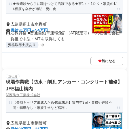
★未経験から手に職をつけて活躍できる★寮1ｋ～1ＤＫ・家賃の1/
4程度を会社が補助！更に食...
広島県福山市水呑町
月給31万円～54万円
応募資格 ■普通自動車運転免許（AT限定可）⇒入社後に会社
負担で中型・MTを取得しても...
資格取得支援あり
+3個
気になる
正社員
現場作業職【防水・削孔 アンカー・コンクリート補修】
JFE福山構内
関西防水工業株式会社
【長期キャリア形成のため40歳未満】賞与年3回・資格や経験不
問・転勤なし・家族手当など福利...
広島県福山市鋼管町