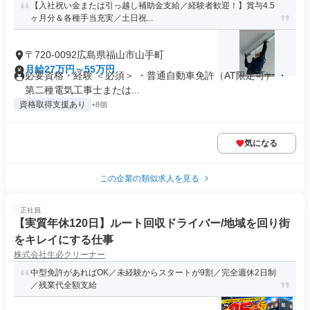
【入社祝い金または引っ越し補助金支給／経験者歓迎！】賞与4.5
ヶ月分＆各種手当充実／土日祝...
〒720-0092広島県福山市山手町
月給27万円～55万円
必要資格・経験 ＜必須＞ ・普通自動車免許（AT限定可） ・
第二種電気工事士または...
資格取得支援あり
+8個
気になる
この企業の類似求人を見る
正社員
【実質年休120日】ルート回収ドライバー/地域を回り街
をキレイにする仕事
株式会社生必クリーナー
中型免許があればOK／未経験からスタートが9割／完全週休2日制
／残業代全額支給