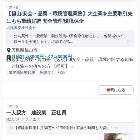
正社員
【福山/安全・品質・環境管理業務】大企業を主要取引先
にもち業績好調 安全管理/環境保全
大洋興業株式会社
公共案件・一般産業・製鉄設備の安全専任者として、各現場のパト
ロールを実施します。現場での指...
広島県福山市
月給31万3000円～42万6000円
必要な経験・能力等 【必須】■安全・品質・環境に関する知識
と経験をお持ちの方 【尚可】...
業界未経験歓迎
転勤なし
+3個
気になる
正社員
一人親方 建設業 正社員
株式会社テクノエフ
【経験者採用】月30万〜×17時退社♪ 家族の時間も大切に！