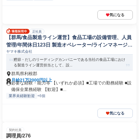
気になる
正社員
【群馬/食品製造ライン運営】食品工場の設備管理、人員
管理/年間休日123日 製造オペレーター/ラインマネージャ
ヤマキ株式会社
ー(食品/飲料/たばこ)
鰹節・だしのリーディングカンパニーである当社の食品工場におけ
る製造ライン運営担当として、設...
群馬県利根郡
月給21万2000円以上
必要な経験・能力等 【いずれか必須】■工場での勤務経験 ■設
備保全業務経験 【歓迎】■...
業界未経験歓迎
+6個
気になる
契約社員
調理員/276