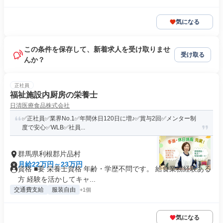
気になる
この条件を保存して、新着求人を受け取りませ
受け取る
んか？
正社員
福祉施設内厨房の栄養士
日清医療食品株式会社
✅正社員✅業界No.1✅年間休日120日に増♪✅賞与2回✅メンター制
度で安心✅WLB✅社員...
群馬県利根郡片品村
月給22万円～23万円
資格 ■要 栄養士資格 年齢・学歴不問です。 給食業務経験ある
方 経験を活かしてキャ...
交通費支給
服装自由
+1個
気になる