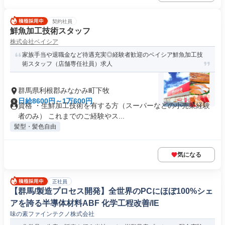
契約社員
鮮魚加工技術スタッフ
株式会社ベイシア
家族手当や退職金など待遇充実◎経験者歓迎のベイシア鮮魚加工技
術スタッフ（店舗専任社員）求人
群馬県利根郡みなかみ町下牧
日給8600円～1万600円
資格 ・生鮮加工技術を有する方（スーパーなどの小売業経験
者のみ） これまでのご経験やス...
髪型・髪色自由
気になる
正社員
【群馬/製造プロセス開発】全世界のPCにほぼ100%シェ
アを誇る半導体材料ABF 化学工程改善/IE
味の素ファインテクノ株式会社