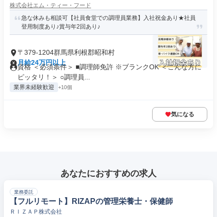
株式会社エム・ティー・フード
急な休みも相談可【社員食堂での調理員業務】入社祝金あり★社員
登用制度あり♪賞与年2回あり♪
〒379-1204群馬県利根郡昭和村
月給24万円以上
資格 ＜必須条件＞ ■調理師免許 ※ブランクOK ＜こんな方に
ピッタリ！＞ ○調理員...
業界未経験歓迎
+10個
気になる
あなたにおすすめの求人
業務委託
【フルリモート】RIZAPの管理栄養士・保健師
ＲＩＺＡＰ株式会社