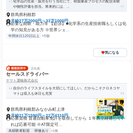
化学品の生産・販売を行う当社にて、樹脂量産プロセスの配合実験
や物性評価を担当。将来的には、...
群馬県利根郡
月給27万2000円～33万1000円
必要な経験・能力等 【必須】■化学系の生産技術職もしくは化
学の知見がある方 ※世界シェ...
年間休日120日以上
+5個
気になる
正社員
セールスドライバー
ヤマト運輸株式会社
自分のライフスタイルを大切にしてほしい。だからこそクロネコヤ
マトは収入も休日も充実
群馬県利根郡みなかみ町上津
月給21万1590円～22万4310円
応募資格 普通自動車免許を取得してから １年以上経過してい
れば応募可能 ※AT限定可...
未経験者歓迎
研修あり
+1個