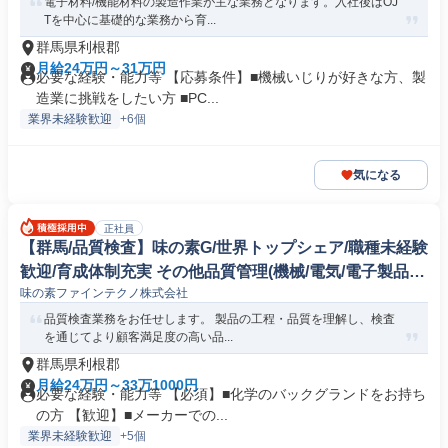
電子材料/機能材料の製造作業が主な業務となります。入社後はOJ
Tを中心に基礎的な業務から育...
群馬県利根郡
月給24万円～31万円
必要な経験・能力等 【応募条件】■機械いじりが好きな方、製
造業に挑戦をしたい方 ■PC...
業界未経験歓迎
+6個
気になる
正社員
【群馬/品質検査】味の素G/世界トップシェア/職種未経験
歓迎/育成体制充実 その他品質管理(機械/電気/電子製品専
味の素ファインテクノ株式会社
門職)
品質検査業務をお任せします。 製品の工程・品質を理解し、検査
を通じてより顧客満足度の高い品...
群馬県利根郡
月給24万円～33万1000円
必要な経験・能力等 【必須】■化学のバックグランドをお持ち
の方 【歓迎】■メーカーでの...
業界未経験歓迎
+5個