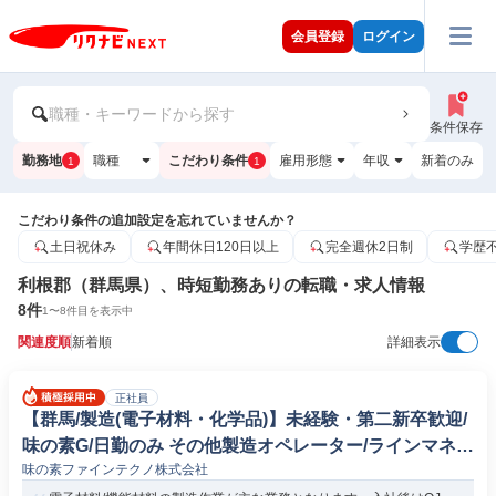
会員登録
ログイン
職種・キーワードから探す
条件保存
勤務地
職種
こだわり条件
雇用形態
年収
新着のみ
1
1
こだわり条件の追加設定を忘れていませんか？
土日祝休み
年間休日120日以上
完全週休2日制
学歴
利根郡（群馬県）、時短勤務ありの転職・求人情報
8
件
1
〜
8
件目を表示中
関連度順
新着順
詳細表示
正社員
【群馬/製造(電子材料・化学品)】未経験・第二新卒歓迎/
味の素G/日勤のみ その他製造オペレーター/ラインマネー
味の素ファインテクノ株式会社
ジャー(機械/電気/電子製品専門職)