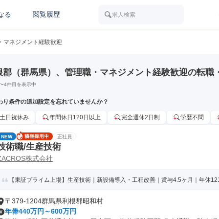
なる
閲覧履歴
求人検索
・マネジメント経験歓迎
根郡（群馬県）、管理職・マネジメント経験歓迎の転職
〜
4
件目を表示中
わり条件の追加設定を忘れていませんか？
土日祝休み
年間休日120日以上
完全週休2日制
学歴不問
NEW
正社員
技術職/生産技術
ZACROS株式会社
【東証プライム上場】生産技術｜新設備導入・工程改善｜賞与4.5ヶ月｜年休121
〒379-1204群馬県利根郡昭和村
年俸440万円～600万円