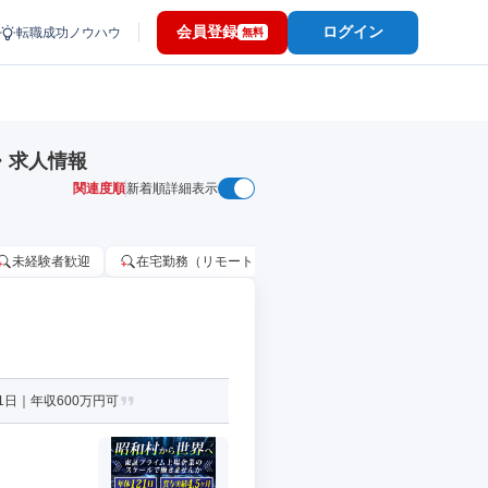
会員登録
ログイン
転職成功ノウハウ
無料
・求人情報
関連度順
新着順
詳細表示
未経験者歓迎
在宅勤務（リモートワーク）OK
家賃補助・住宅手当
日｜年収600万円可