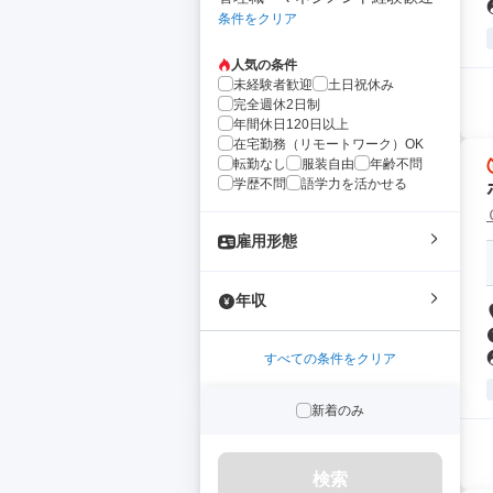
条件をクリア
人気の条件
未経験者歓迎
土日祝休み
完全週休2日制
年間休日120日以上
在宅勤務（リモートワーク）OK
転勤なし
服装自由
年齢不問
学歴不問
語学力を活かせる
雇用形態
年収
すべての条件をクリア
新着のみ
検索