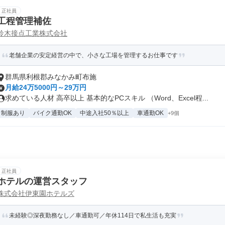
正社員
工程管理補佐
鈴木接点工業株式会社
老舗企業の安定経営の中で、小さな工場を管理するお仕事です
群馬県利根郡みなかみ町布施
月給24万5000円～29万円
求めている人材 高卒以上 基本的なPCスキル （Word、Excel程...
制服あり
バイク通勤OK
中途入社50％以上
車通勤OK
+9個
正社員
ホテルの運営スタッフ
株式会社伊東園ホテルズ
未経験◎深夜勤務なし／車通勤可／年休114日で私生活も充実