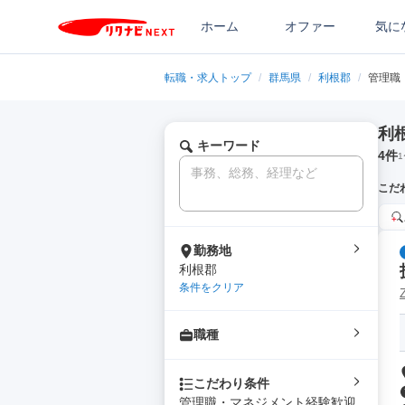
ホーム
オファー
気に
転職・求人トップ
/
群馬県
/
利根郡
/
管理職
利
キーワード
4
件
1
こだ
勤務地
利根郡
条件をクリア
職種
こだわり条件
管理職・マネジメント経験歓迎