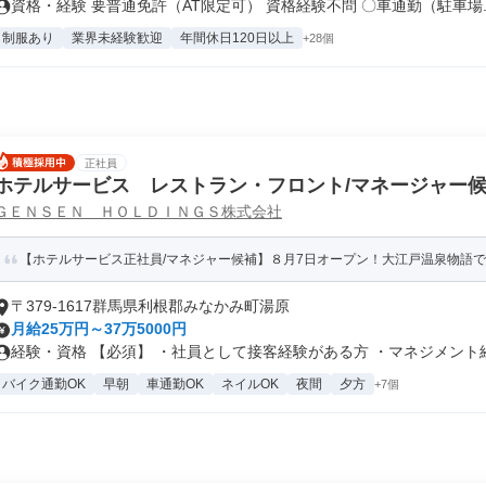
資格・経験 要普通免許（AT限定可） 資格経験不問 〇車通勤（駐車場..
制服あり
業界未経験歓迎
年間休日120日以上
+28個
正社員
ホテルサービス レストラン・フロント/マネージャー
ＧＥＮＳＥＮ ＨＯＬＤＩＮＧＳ株式会社
【ホテルサービス正社員/マネジャー候補】８月7日オープン！大江戸温泉物語でキ
〒379-1617群馬県利根郡みなかみ町湯原
月給25万円～37万5000円
経験・資格 【必須】 ・社員として接客経験がある方 ・マネジメント経験
バイク通勤OK
早朝
車通勤OK
ネイルOK
夜間
夕方
+7個