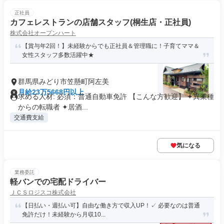
正社員
カフェレストランの店舗スタッフ(桐生店・正社員)
株式会社オープンハート
【賞与年2回！】未経験からでも正社員＆管理職に！子育てママ＆
女性スタッフ多数活躍中★
群馬県みどり市笠懸町阿左美
月給23万5668円以上
求める人材: 必須：普通自動車免許 【こんな方歓迎】 ✦異業種
からの転職者 ✦居酒...
交通費支給
気になる
業務委託
軽バンでの宅配ドライバー
ＪＣＳロジスコ株式会社
【日払い・週払い可】自由な働き方で収入UP！✓ 必要なのは普通
免許だけ！未経験から月収10...