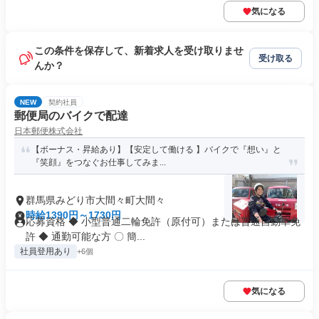
気になる
この条件を保存して、新着求人を受け取りませ
受け取る
んか？
NEW
契約社員
郵便局のバイクで配達
日本郵便株式会社
【ボーナス・昇給あり】【安定して働ける 】バイクで『想い』と
『笑顔』をつなぐお仕事してみま...
群馬県みどり市大間々町大間々
時給1390円～1730円
応募資格 ◆ 小型普通二輪免許（原付可）または普通自動車免
許 ◆ 通勤可能な方 〇 簡...
社員登用あり
+6個
気になる