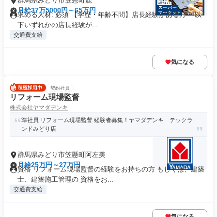
群馬県みどり市笠懸町鹿
月給37万5000円～65万円
求める人材: 必須 【学歴・年齢不問】店長経験がある方 ～以
下いずれかの店長経験が...
交通費支給
気になる
契約社員
リフォーム現場監督
株式会社ヤマダデンキ
準社員 リフォーム現場監督 経験者募集！ヤマダデンキ テックラ
ンドみどり店
群馬県みどり市笠懸町阿左美
月給25万円～27万円
資格 リフォーム現場監督の経験をお持ちの方 もしくは、建築
士、建築施工管理の 資格をお...
交通費支給
気になる