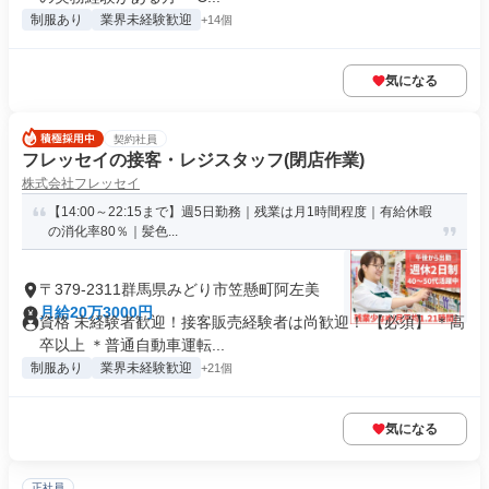
制服あり
業界未経験歓迎
+14個
気になる
契約社員
フレッセイの接客・レジスタッフ(閉店作業)
株式会社フレッセイ
【14:00～22:15まで】週5日勤務｜残業は月1時間程度｜有給休暇
の消化率80％｜髪色...
〒379-2311群馬県みどり市笠懸町阿左美
月給20万3000円
資格 未経験者歓迎！接客販売経験者は尚歓迎！ 【必須】 ＊高
卒以上 ＊普通自動車運転...
制服あり
業界未経験歓迎
+21個
気になる
正社員