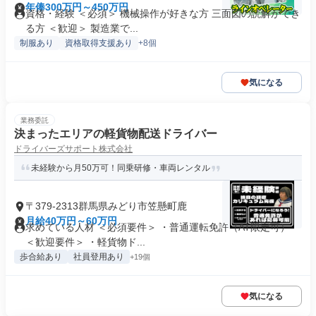
年俸300万円～450万円
資格・経験 ＜必須＞ 機械操作が好きな方 三面図の読解ができ
る方 ＜歓迎＞ 製造業で...
制服あり
資格取得支援あり
+8個
気になる
業務委託
決まったエリアの軽貨物配送ドライバー
ドライバーズサポート株式会社
未経験から月50万可！同乗研修・車両レンタル
〒379-2313群馬県みどり市笠懸町鹿
月給40万円～60万円
求めている人材 ＜必須要件＞ ・普通運転免許（AT限定可）
＜歓迎要件＞ ・軽貨物ド...
歩合給あり
社員登用あり
+19個
気になる