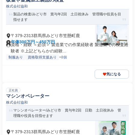
株式会社協和
製品の検査/みどり市 賞与年2回 土日祝休み 管理職や役員を目
指せます
〒379-2313群馬県みどり市笠懸町鹿
年俸300万円～450万円
資格・経験 ＜必須＞ 製造業での作業経験者 製造業での検査経
験者 ※上記どちらかの経験...
制服あり
資格取得支援あり
+8個
気になる
正社員
マシンオペレーター
株式会社協和
マシンオペレーター/みどり市 賞与年2回 日勤 土日祝休み 管
理職や役員を目指せます
〒379-2313群馬県みどり市笠懸町鹿