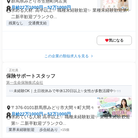
群馬県みどり市笠懸町阿左美
月給22万1000円～52万1000円
求める人材: 高卒以上✨ 職種未経験歓迎✨ 業種未経験歓迎第✨
二新卒歓迎ブランクO...
残業なし
交通費支給
気になる
この企業の類似求人を見る
正社員
保険サポートスタッフ
第一生命保険株式会社
未経験OK｜土日祝休みで年休120日以上✨女性が多数活躍中✨
〒376-0101群馬県みどり市大間々町大間々
月給22万1000円～52万1000円
求めている人材 高卒以上✨ 職種未経験歓迎✨ 業種未経験歓迎
第✨ 二新卒歓迎ブランクO...
業界未経験歓迎
歩合給あり
+15個