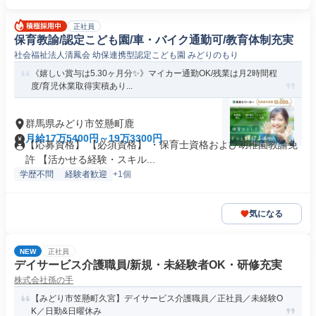
正社員
保育教諭/認定こども園/車・バイク通勤可/教育体制充実
社会福祉法人清鳳会 幼保連携型認定こども園 みどりのもり
《嬉しい賞与は5.30ヶ月分✨》マイカー通勤OK/残業は月2時間程
度/育児休業取得実積あり...
群馬県みどり市笠懸町鹿
月給17万5400円～19万3300円
【応募資格】 【必須資格】 ・保育士資格および幼稚園教諭免
許 【活かせる経験・スキル...
学歴不問
経験者歓迎
+1個
気になる
NEW
正社員
デイサービス介護職員/新規・未経験者OK・研修充実
株式会社孫の手
【みどり市笠懸町久宮】デイサービス介護職員／正社員／未経験O
K／日勤&日曜休み