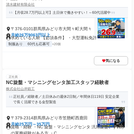
清水建材有限会社
【月収28.7万円以上可】土日休で働きやすい！～60代活躍中
〒376-0101群馬県みどり市大間々町大間々
月給26万9063円以上
求めている人材 【必須条件】 ・大型運転免許
制服あり
60代も応募可
+20個
気になる
正社員
NC旋盤・マシニングセンタ加工スタッフ経験者
株式会社山岸鍛工
正社員／経験者／土日休みの週休2日制／年間休日119日 安定企業
で長く活躍できる金型製造
〒379-2314群馬県みどり市笠懸町西鹿田
月給25万円～35万円
資格・経験 ・NC 旋盤・マシニングセンタ 汎用旋盤いずれか
の実務経験がある方 ・C...