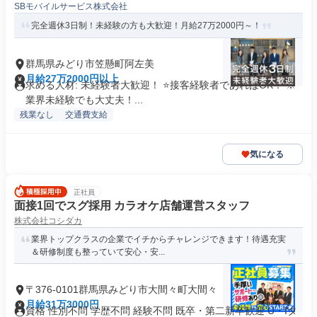
SBモバイルサービス株式会社
完全週休3日制！未経験の方も大歓迎！月給27万2000円～！
群馬県みどり市笠懸町阿左美
月給27万2000円以上
求める人材: 未経験者大歓迎！ ⭐接客経験者であればOK！ ※
業界未経験でも大丈夫！...
残業なし
交通費支給
気になる
正社員
面接1回でスグ採用 カラオケ店舗運営スタッフ
株式会社コシダカ
業界トップクラスの企業でイチからチャレンジできます！待遇充実
＆研修制度も整っていて安心・安...
〒376-0101群馬県みどり市大間々町大間々
月給31万3000円
資格 性別不問 学歴不問 経験不問 既卒・第二新卒歓迎 U・Iタ