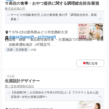
サ高住の食事・おやつ提供に関する調理総合担当/新規
株式会社孫の手
サービス付高齢者住宅 人生の奥座敷 孫の手「調理総合担当」新規
募集！
〒379-2312群馬県みどり市笠懸町久宮
月給26万4500円～32万7500円
資格・経験 ・食品衛生責任者 ・介護施設での調理経験 ・普通
自動車運転免許（AT限定可...
主婦・主夫歓迎
+18個
気になる
正社員
生涯設計デザイナー
第一生命保険株式会社
【未経験OK｜土日祝休みで年休120日以上✨】プラチナくるみん認
定取得✨女性が多数活躍中✨