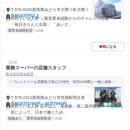
〒376-0101群馬県みどり市大間々町大間々
月給20万円以上
求めている人材 ＼製造業未経験からのチャレンジ応援！／
「毎日きちんと出勤」 「あいさ...
業界未経験歓迎
+16個
気になる
正社員
業務スーパーの店舗スタッフ
株式会社良知経営
フレンドリーな雰囲気で安心◎20代・30代の仲間と一緒に成長
〒379-2311群馬県みどり市笠懸町阿左美
月給25万5780円～40万7940円
求めている人材 高卒以上・未経験・第二新卒歓迎！ ・仕事内
容によって、日本で働くため...
制服あり
業界未経験歓迎
+25個