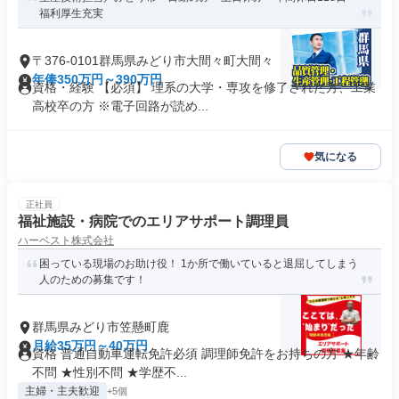
福利厚生充実
〒376-0101群馬県みどり市大間々町大間々
年俸350万円～390万円
資格・経験 【必須】 理系の大学・専攻を修了された方、工業
高校卒の方 ※電子回路が読め...
気になる
正社員
福祉施設・病院でのエリアサポート調理員
ハーベスト株式会社
困っている現場のお助け役！ 1か所で働いていると退屈してしまう
人のための募集です！
群馬県みどり市笠懸町鹿
月給35万円～40万円
資格 普通自動車運転免許必須 調理師免許をお持ちの方 ★年齢
不問 ★性別不問 ★学歴不...
主婦・主夫歓迎
+5個