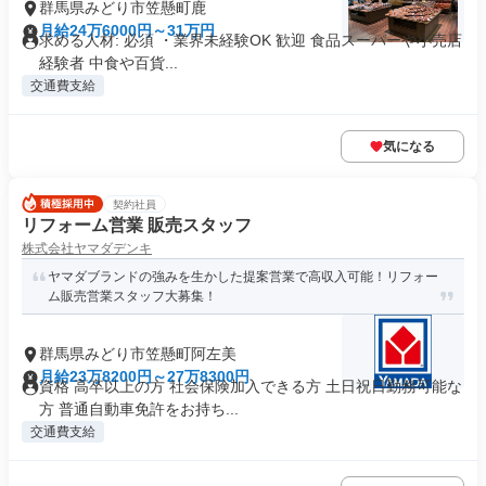
群馬県みどり市笠懸町鹿
月給24万6000円～31万円
求める人材: 必須 ・業界未経験OK 歓迎 食品スーパーや小売店
経験者 中食や百貨...
交通費支給
気になる
契約社員
リフォーム営業 販売スタッフ
株式会社ヤマダデンキ
ヤマダブランドの強みを生かした提案営業で高収入可能！リフォー
ム販売営業スタッフ大募集！
群馬県みどり市笠懸町阿左美
月給23万8200円～27万8300円
資格 高卒以上の方 社会保険加入できる方 土日祝日勤務可能な
方 普通自動車免許をお持ち...
交通費支給