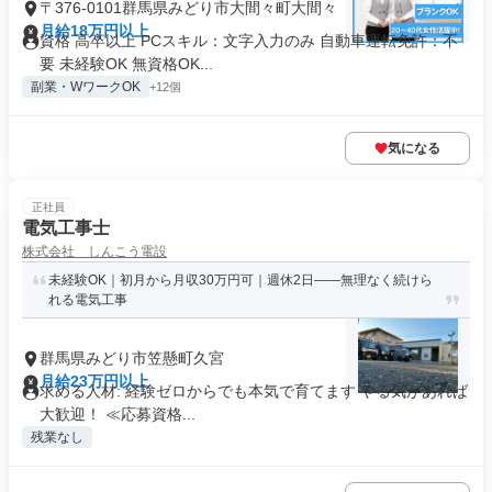
〒376-0101群馬県みどり市大間々町大間々
月給18万円以上
資格 高卒以上 PCスキル：文字入力のみ 自動車運転免許：不
要 未経験OK 無資格OK...
副業・WワークOK
+12個
気になる
正社員
電気工事士
株式会社 しんこう電設
未経験OK｜初月から月収30万円可｜週休2日——無理なく続けら
れる電気工事
群馬県みどり市笠懸町久宮
月給23万円以上
求める人材: 経験ゼロからでも本気で育てます やる気があれば
大歓迎！ ≪応募資格...
残業なし