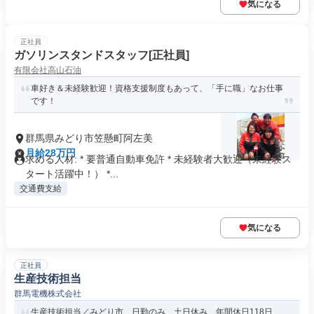
気になる
正社員
ガソリンスタンドスタッフ[正社員]
有限会社高山石油
車好き＆未経験歓迎！資格支援制度もあって、「手に職」なお仕事
です！
群馬県みどり市笠懸町阿左美
月給28万円
求める人材: * 要普通自動車免許 * 未経験者大歓迎（未経験ス
タート活躍中！） *...
交通費支給
気になる
正社員
生産技術担当
群馬電機株式会社
生産技術担当／みどり市 日勤のみ 土日休み 年間休日118日