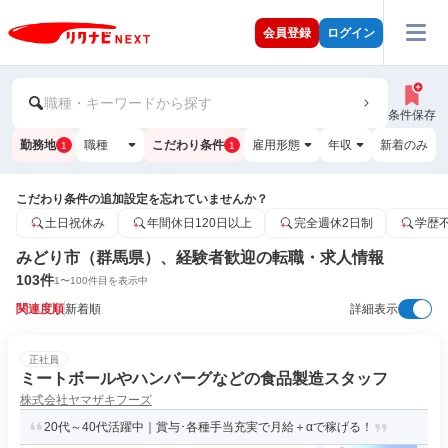
会員登録
ログイン
職種・キーワードから探す
条件保存
勤務地
職種
こだわり条件
雇用形態
年収
新着のみ
1
1
こだわり条件の追加設定を忘れていませんか？
土日祝休み
年間休日120日以上
完全週休2日制
学歴
みどり市（群馬県）、経験者歓迎の転職・求人情報
103
件
1
〜
100
件目を表示中
関連度順
新着順
詳細表示
正社員
ミートボールやハンバーグなどの食品製造スタッフ
株式会社ヤマザキフーズ
20代～40代活躍中｜賞与･各種手当充実で月給＋αで稼げる！