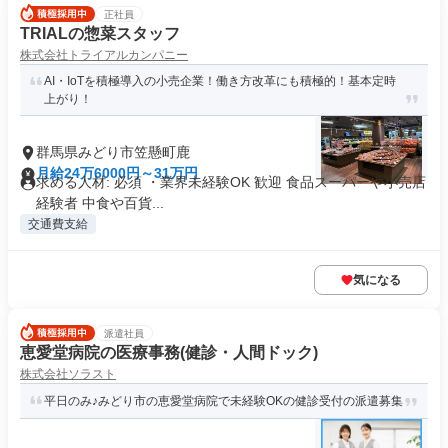
正社員
TRIALの惣菜スタッフ
株式会社トライアルカンパニー
AI・IoTを積極導入の小売企業！働き方改革にも積極的！基本定時
上がり！
群馬県みどり市笠懸町鹿
月給24万6000円～31万円
求める人材: 必須 ・業界未経験OK 歓迎 食品スーパーや小売店
経験者 中食や百貨...
交通費支給
気になる
派遣社員
恵愛堂病院の医療事務(健診・人間ドック)
株式会社ソラスト
平日のみ♪みどり市の恵愛堂病院で未経験OKの健診受付の派遣募集