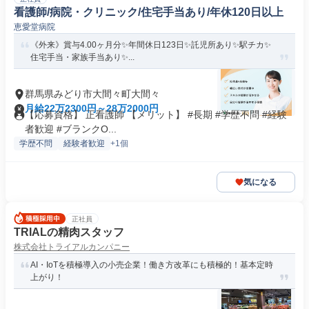
看護師/病院・クリニック/住宅手当あり/年休120日以上
恵愛堂病院
《外来》賞与4.00ヶ月分✨年間休日123日✨託児所あり✨駅チカ✨
住宅手当・家族手当あり✨...
群馬県みどり市大間々町大間々
月給22万2300円～28万2000円
【応募資格】 正看護師 【メリット】 #長期 #学歴不問 #経験
者歓迎 #ブランクO...
学歴不問
経験者歓迎
+1個
気になる
正社員
TRIALの精肉スタッフ
株式会社トライアルカンパニー
AI・IoTを積極導入の小売企業！働き方改革にも積極的！基本定時
上がり！