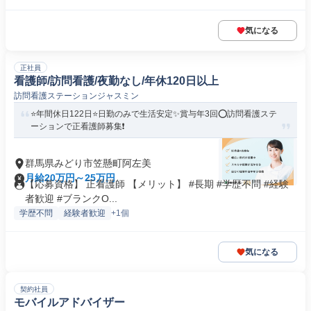
気になる
正社員
看護師/訪問看護/夜勤なし/年休120日以上
訪問看護ステーションジャスミン
⭐年間休日122日⭐日勤のみで生活安定✨賞与年3回⭕訪問看護ステ
ーションで正看護師募集❗️
群馬県みどり市笠懸町阿左美
月給20万円～25万円
【応募資格】 正看護師 【メリット】 #長期 #学歴不問 #経験
者歓迎 #ブランクO...
学歴不問
経験者歓迎
+1個
気になる
契約社員
モバイルアドバイザー