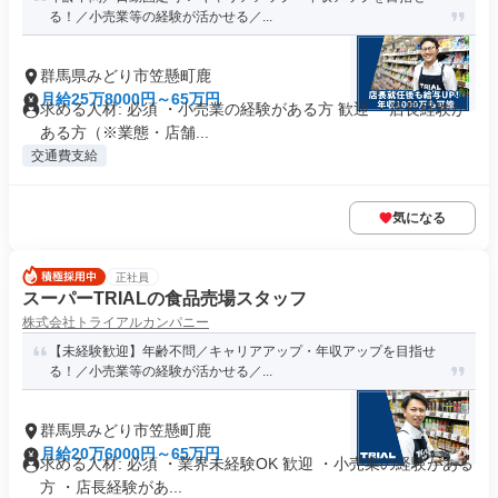
る！／小売業等の経験が活かせる／...
群馬県みどり市笠懸町鹿
月給25万8000円～65万円
求める人材: 必須 ・小売業の経験がある方 歓迎 ・店長経験が
ある方（※業態・店舗...
交通費支給
気になる
正社員
スーパーTRIALの食品売場スタッフ
株式会社トライアルカンパニー
【未経験歓迎】年齢不問／キャリアアップ・年収アップを目指せ
る！／小売業等の経験が活かせる／...
群馬県みどり市笠懸町鹿
月給20万6000円～65万円
求める人材: 必須 ・業界未経験OK 歓迎 ・小売業の経験がある
方 ・店長経験があ...