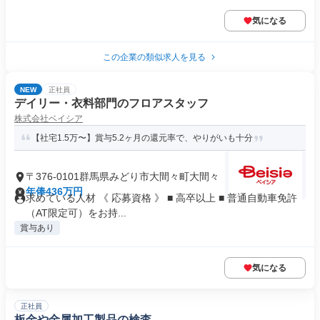
気になる
この企業の類似求人を見る
NEW
正社員
デイリー・衣料部門のフロアスタッフ
株式会社ベイシア
【社宅1.5万〜】賞与5.2ヶ月の還元率で、やりがいも十分
〒376-0101群馬県みどり市大間々町大間々
年俸436万円
求めている人材 《 応募資格 》 ■ 高卒以上 ■ 普通自動車免許
（AT限定可）をお持...
賞与あり
気になる
正社員
板金や金属加工製品の検査