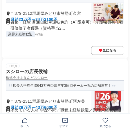
〒379-2312群馬県みどり市笠懸町久宮
月給23万円～34万2100円
資格・経験 普通自動車運転免許（AT限定可） 介護職員初任者
研修修了者優遇（資格手当2...
業界未経験歓迎
+23個
気になる
正社員
スシローの店長候補
株式会社あきんどスシロー
店長の平均年収642万円◎賞与年3回◎チーム一丸の店舗運営！
〒379-2311群馬県みどり市笠懸町阿左美
月給26万円～43万6000円
求めている人材 学歴不問／職種未経験歓迎／業種未経験歓迎
／社会人未経験歓迎／第二新卒歓...
制服あり
業界未経験歓迎
+36個
ホーム
オファー
気になる