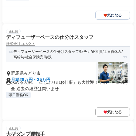
気になる
正社員
ディフューザーベースの仕分けスタッフ
株式会社コネクト
ディフューザーベースの仕分けスタッフ/駅チカ/正社員/土日祝休み/
高給与/社会保険完備/残...
群馬県みどり市
月給28万円～35万円
求める人材: 「久しぶりのお仕事」も大歓迎！サポート体制万
全 過去の経歴は問いませ...
即日勤務OK
気になる
正社員
大型ダンプ運転手