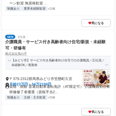
ーン歓迎 無資格歓迎 ...
制服あり
業界未経験歓迎
+22個
気になる
NEW
正社員
介護職員・サービス付き高齢者向け住宅/新規・未経験
可・研修有
株式会社孫の手
【みどり市】サービス付き高齢者向け住宅での介護職員／正社員／
未経験OK／夜勤有
〒379-2312群馬県みどり市笠懸町久宮
月給23万円～34万2100円
資格・経験 普通自動車運転免許（AT限定可） 介護職員初任者
研修修了者優遇（資格手当2...
制服あり
主婦・主夫歓迎
+20個
気になる