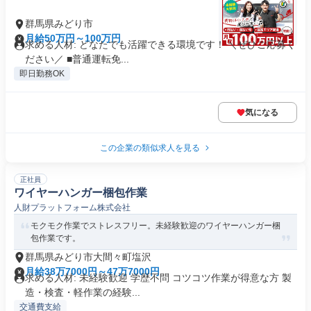
群馬県みどり市
月給50万円～100万円
求める人材: どなたでも活躍できる環境です！ ＼ぜひご応募く
ださい／ ■普通運転免...
即日勤務OK
気になる
この企業の類似求人を見る
正社員
ワイヤーハンガー梱包作業
人財プラットフォーム株式会社
モクモク作業でストレスフリー。未経験歓迎のワイヤーハンガー梱
包作業です。
群馬県みどり市大間々町塩沢
月給38万7000円～47万7000円
求める人材: 未経験歓迎 学歴不問 コツコツ作業が得意な方 製
造・検査・軽作業の経験...
交通費支給