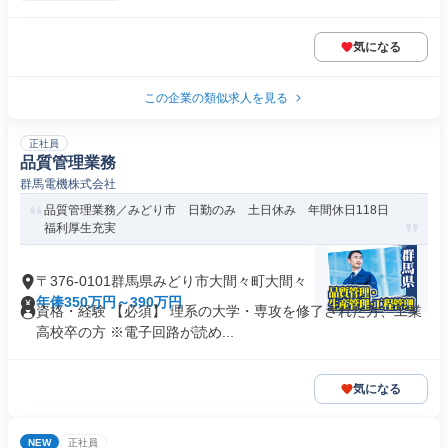
気になる
この企業の類似求人を見る
正社員
品質管理業務
群馬電機株式会社
品質管理業務／みどり市 日勤のみ 土日休み 年間休日118日
福利厚生充実
〒376-0101群馬県みどり市大間々町大間々
年俸350万円～390万円
資格・経験 【必須】 理系の大学・専攻を修了された方、工業
高校卒の方 ※電子回路が読め...
気になる
NEW
正社員