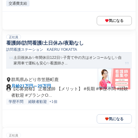
交通費支給
気になる
正社員
看護師/訪問看護/土日休み/夜勤なし
訪問看護ステーション KAERU YOKATTA
土日祝休み✨年間休日122日✨子育て中の方はオンコールなし✨自
家用車で運転も安心✨看護師さ...
群馬県みどり市笠懸町鹿
月給21万円～25万円
【応募資格】 正看護師 【メリット】 #長期 #学歴不問 #経験
者歓迎 #ブランクO...
学歴不問
経験者歓迎
+1個
気になる
正社員