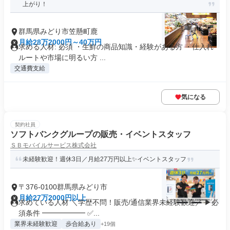
上がり！
群馬県みどり市笠懸町鹿
月給28万2000円～40万円
求める人材: 必須 ・生鮮の商品知識・経験がある方 ・仕入れ
ルートや市場に明るい方 ...
交通費支給
気になる
契約社員
ソフトバンクグループの販売・イベントスタッフ
ＳＢモバイルサービス株式会社
未経験歓迎！週休3日／月給27万円以上✨イベントスタッフ
〒376-0100群馬県みどり市
月給27万2000円以上
求めている人材 ＼学歴不問！販売/通信業界未経験歓迎／ ▶必
須条件 ━━━━━━ ✅...
業界未経験歓迎
歩合給あり
+19個