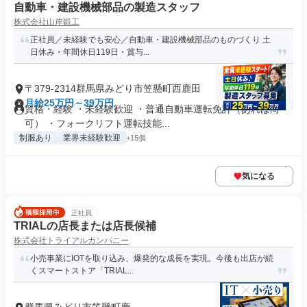
自動車・建設機械部品の製造スタッフ
株式会社山岸鍛工
正社員／未経験でも安心／自動車・建設機械部品のものづくり 土
日休み・年間休日119日・賞与...
〒379-2314群馬県みどり市笠懸町西鹿田
月給25万円～39万円
資格・経験 ・未経験歓迎 ・普通自動車運転免許（あれば尚
可） ・フォークリフト運転技能...
制服あり
業界未経験歓迎
+15個
気になる
正社員
TRIALの店長または店長候補
株式会社トライアルカンパニー
小売事業にIOTを取り込み、爆発的な成長を実現。今後も出店が続
くスマートストア「TRIAL...