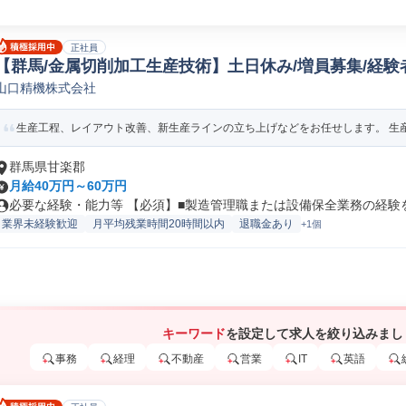
正社員
【群馬/金属切削加工生産技術】土日休み/増員募集/経験
山口精機株式会社
ーター/ラインマネージャー(機械/電気/電子製品専門職)
生産工程、レイアウト改善、新生産ラインの立ち上げなどをお任せします。 生産技
群馬県甘楽郡
月給40万円～60万円
必要な経験・能力等 【必須】■製造管理職または設備保全業務の経験を有
業界未経験歓迎
月平均残業時間20時間以内
退職金あり
+1個
キーワード
を設定して求人を絞り込みまし
事務
経理
不動産
営業
IT
英語