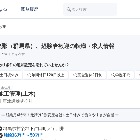
なる
閲覧履歴
求人検索
歓迎
楽郡（群馬県）、経験者歓迎の転職・求人情報
1
〜
49
件目を表示中
わり条件の追加設定を忘れていませんか？
土日祝休み
年間休日120日以上
完全週休2日制
学歴不問
正社員
施工管理(土木)
上原建設株式会社
残業月4時間！元請け9割安定会社✨土日休みで働きやすさが自慢
群馬県甘楽郡下仁田町大字川井
月給36万円～50万円