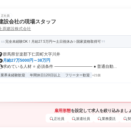
正社員
建設会社の現場スタッフ
上原建設株式会社
完全未経験OK！月給27.5万円〜土日祝休み✨国家資格取得可
群馬県甘楽郡下仁田町大字川井
月給27万5000円～38万円
求めている人材 ⭐ 必須条件 ───────────── ● 普通自動...
業界未経験歓迎
年間休日120日以上
フリーター歓迎
+21個
雇用形態
を設定して求人を絞り込みまし
正社員
派遣社員
業務委託
契