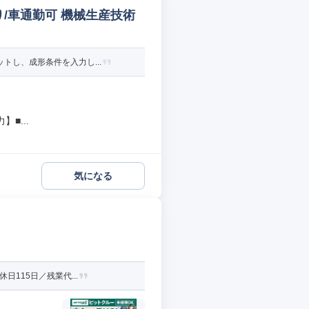
/車通勤可 機械生産技術
トし、成形条件を入力し...
■...
気になる
115日／残業代...