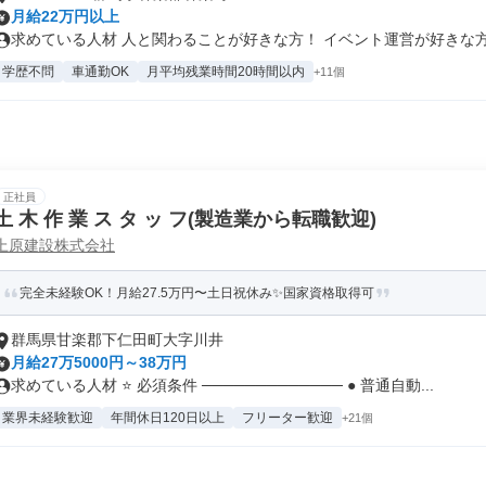
月給22万円以上
求めている人材 人と関わることが好きな方！ イベント運営が好きな方！ 
学歴不問
車通勤OK
月平均残業時間20時間以内
+11個
正社員
土 木 作 業 ス タ ッ フ(製造業から転職歓迎)
上原建設株式会社
完全未経験OK！月給27.5万円〜土日祝休み✨国家資格取得可
群馬県甘楽郡下仁田町大字川井
月給27万5000円～38万円
求めている人材 ⭐ 必須条件 ───────────── ● 普通自動...
業界未経験歓迎
年間休日120日以上
フリーター歓迎
+21個