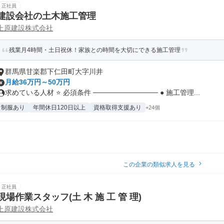
正社員
建設会社の土木施工管理
上原建設株式会社
残業月4時間・土日祝休！家族との時間を大切にできる施工管理
群馬県甘楽郡下仁田町大字川井
月給36万円～50万円
求めている人材 ⭐ 必須条件 ───────────── ● 施工管理...
制服あり
年間休日120日以上
資格取得支援あり
+24個
この企業の類似求人を見る
正社員
現場作業スタッフ(土 木 施 工 管 理)
上原建設株式会社