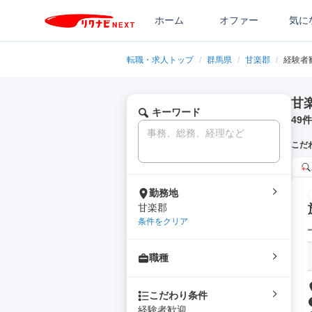
ホーム
オファー
気に
転職・求人トップ
/
群馬県
/
甘楽郡
/
経験者
甘
キーワード
49
件
こだ
勤務地
甘楽郡
条件をクリア
職種
こだわり条件
経験者歓迎