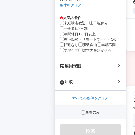
条件をクリア
人気の条件
未経験者歓迎
土日祝休み
完全週休2日制
年間休日120日以上
在宅勤務（リモートワーク）OK
転勤なし
服装自由
年齢不問
学歴不問
語学力を活かせる
雇用形態
年収
すべての条件をクリア
新着のみ
検索