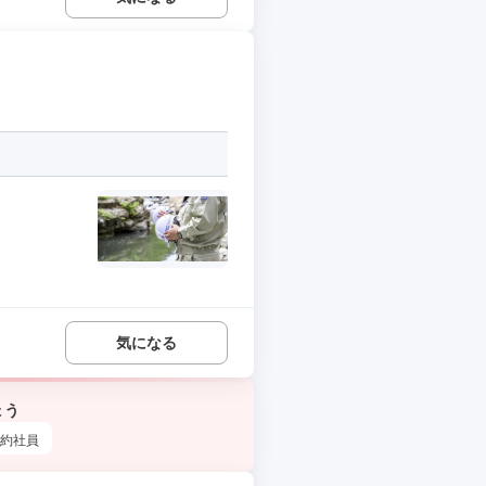
気になる
ょう
約社員