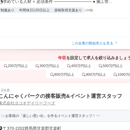
求めている人材 ⭐ 必須条件 ───────────── ● 施工管...
制服あり
年間休日120日以上
資格取得支援あり
+24個
この企業の類似求人を見る
年収
を設定して求人を絞り込みましょ
200万円以上
300万円以上
400万円以上
500万円以上
800万円以上
900万円以上
1000
正社員
こんにゃくパークの接客販売&イベント運営スタッフ
株式会社ヨコオデイリーフーズ
お客様の「楽しい思い出」を作るイベント運営スタッフ！
〒370-2202群馬県甘楽郡甘楽町