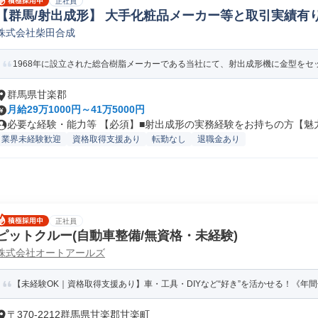
正社員
【群馬/射出成形】 大手化粧品メーカー等と取引実績有り
株式会社柴田合成
1968年に設立された総合樹脂メーカーである当社にて、射出成形機に金型をセッ
群馬県甘楽郡
月給29万1000円～41万5000円
必要な経験・能力等 【必須】■射出成形の実務経験をお持ちの方【魅力】
業界未経験歓迎
資格取得支援あり
転勤なし
退職金あり
正社員
ピットクルー(自動車整備/無資格・未経験)
株式会社オートアールズ
【未経験OK｜資格取得支援あり】車・工具・DIYなど“好き”を活かせる！《年間休日
〒370-2212群馬県甘楽郡甘楽町