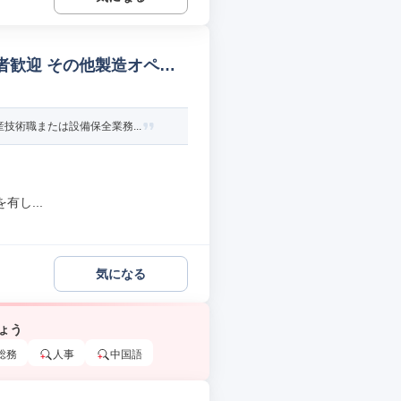
者歓迎 その他製造オペレ
術職または設備保全業務...
し...
気になる
ょう
総務
人事
中国語