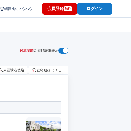
会員登録
ログイン
転職成功ノウハウ
無料
関連度順
新着順
詳細表示
未経験者歓迎
在宅勤務（リモートワーク）OK
家賃補助・住宅手当