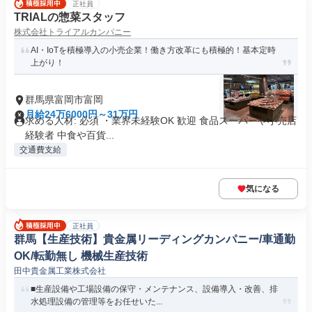
正社員
TRIALの惣菜スタッフ
株式会社トライアルカンパニー
AI・IoTを積極導入の小売企業！働き方改革にも積極的！基本定時
上がり！
群馬県富岡市富岡
月給24万6000円～31万円
求める人材: 必須 ・業界未経験OK 歓迎 食品スーパーや小売店
経験者 中食や百貨...
交通費支給
気になる
正社員
群馬【生産技術】貴金属リーディングカンパニー/車通勤
OK/転勤無し 機械生産技術
田中貴金属工業株式会社
■生産設備や工場設備の保守・メンテナンス、設備導入・改善、排
水処理設備の管理等をお任せいた...