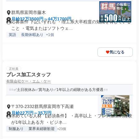
群馬県富岡市藤木
月給32万3500円～44万1700円
応募条件 下記いずれも ・理工系大卒程度の知識を有している
こと ・電気またはソフトウェ...
英語
長期休暇あり
+1個
気になる
正社員
プレス加工スタッフ
有限会社ケー・エム・ケー
✅土日祝休み✅賞与あり✅1年以上の経験がある方優遇
〒370-2332群馬県富岡市下高瀬
月給22万円～35万円
求めている人材 【必須条件】 ・高卒以上 ・プレス加工の経験
が1年以上ある方 ・ビジネ...
制服あり
業界未経験歓迎
+23個