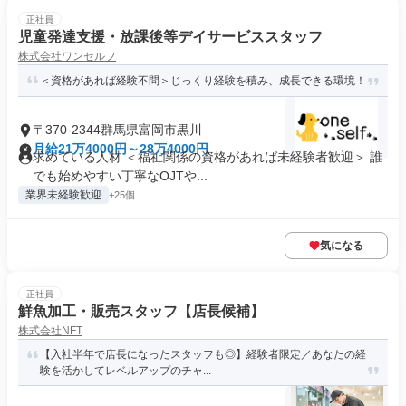
正社員
児童発達支援・放課後等デイサービススタッフ
株式会社ワンセルフ
＜資格があれば経験不問＞じっくり経験を積み、成長できる環境！
〒370-2344群馬県富岡市黒川
月給21万4000円～28万4000円
求めている人材 ＜福祉関係の資格があれば未経験者歓迎＞ 誰
でも始めやすい丁寧なOJTや...
業界未経験歓迎
+25個
気になる
正社員
鮮魚加工・販売スタッフ【店長候補】
株式会社NFT
【入社半年で店長になったスタッフも◎】経験者限定／あなたの経
験を活かしてレベルアップのチャ...