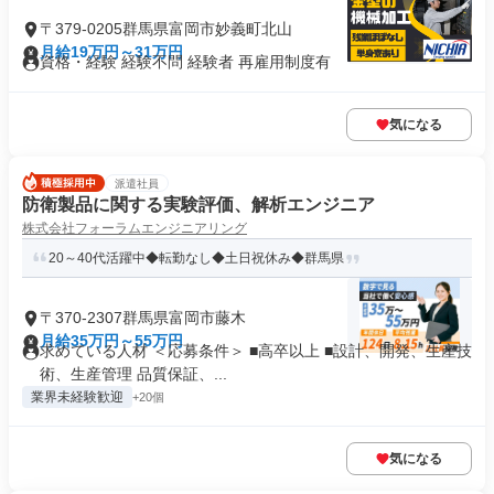
〒379-0205群馬県富岡市妙義町北山
月給19万円～31万円
資格・経験 経験不問 経験者 再雇用制度有
気になる
派遣社員
防衛製品に関する実験評価、解析エンジニア
株式会社フォーラムエンジニアリング
20～40代活躍中◆転勤なし◆土日祝休み◆群馬県
〒370-2307群馬県富岡市藤木
月給35万円～55万円
求めている人材 ＜応募条件＞ ■高卒以上 ■設計、開発、生産技
術、生産管理 品質保証、...
業界未経験歓迎
+20個
気になる