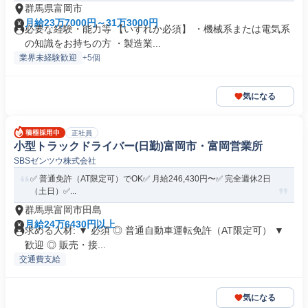
群馬県富岡市
月給23万7000円～31万3000円
必要な経験・能力等 【いずれか必須】 ・機械系または電気系
の知識をお持ちの方 ・製造業...
業界未経験歓迎
+5個
気になる
正社員
小型トラックドライバー(日勤)富岡市・富岡営業所
SBSゼンツウ株式会社
✅️ 普通免許（AT限定可）でOK✅️ 月給246,430円〜✅️ 完全週休2日
（土日）✅...
群馬県富岡市田島
月給24万6430円以上
求める人材: ▼ 必須 ◎ 普通自動車運転免許（AT限定可） ▼
歓迎 ◎ 販売・接...
交通費支給
気になる