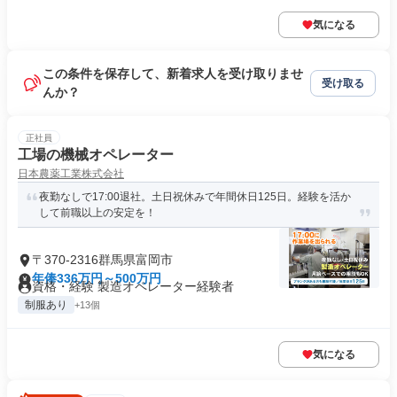
気になる
この条件を保存して、新着求人を受け取りませ
受け取る
んか？
正社員
工場の機械オペレーター
日本農薬工業株式会社
夜勤なしで17:00退社。土日祝休みで年間休日125日。経験を活か
して前職以上の安定を！
〒370-2316群馬県富岡市
年俸336万円～500万円
資格・経験 製造オペレーター経験者
制服あり
+13個
気になる