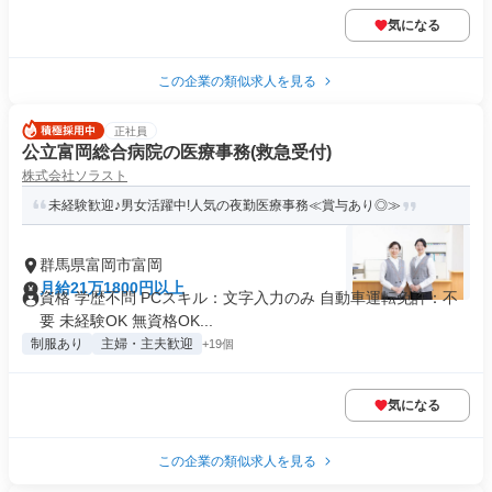
気になる
この企業の類似求人を見る
正社員
公立富岡総合病院の医療事務(救急受付)
株式会社ソラスト
未経験歓迎♪男女活躍中!人気の夜勤医療事務≪賞与あり◎≫
群馬県富岡市富岡
月給21万1800円以上
資格 学歴不問 PCスキル：文字入力のみ 自動車運転免許：不
要 未経験OK 無資格OK...
制服あり
主婦・主夫歓迎
+19個
気になる
この企業の類似求人を見る