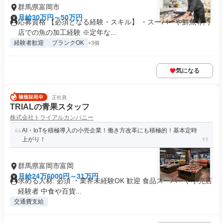
群馬県富岡市
月給30万円～50万円
応募資格 【必須となる経験・スキル】 ・スーパーや鮮魚専門
店での魚の加工経験 ※定年な...
経験者歓迎
ブランクOK
+3個
気になる
正社員
TRIALの青果スタッフ
株式会社トライアルカンパニー
AI・IoTを積極導入の小売企業！働き方改革にも積極的！基本定時
上がり！
群馬県富岡市富岡
月給24万6000円～31万円
求める人材: 必須 ・業界未経験OK 歓迎 食品スーパーや小売店
経験者 中食や百貨...
交通費支給