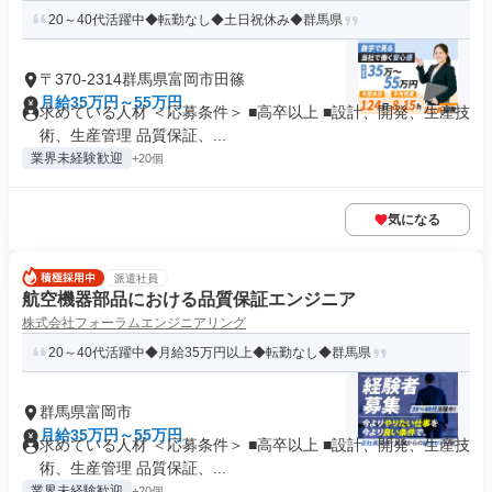
20～40代活躍中◆転勤なし◆土日祝休み◆群馬県
〒370-2314群馬県富岡市田篠
月給35万円～55万円
求めている人材 ＜応募条件＞ ■高卒以上 ■設計、開発、生産技
術、生産管理 品質保証、...
業界未経験歓迎
+20個
気になる
派遣社員
航空機器部品における品質保証エンジニア
株式会社フォーラムエンジニアリング
20～40代活躍中◆月給35万円以上◆転勤なし◆群馬県
群馬県富岡市
月給35万円～55万円
求めている人材 ＜応募条件＞ ■高卒以上 ■設計、開発、生産技
術、生産管理 品質保証、...
業界未経験歓迎
+20個