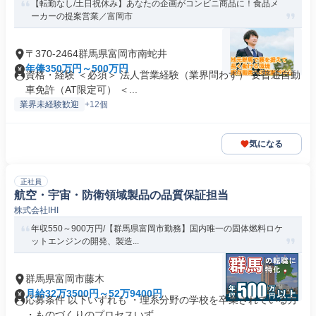
【転勤なし/土日祝休み】あなたの企画がコンビニ商品に！食品メ
ーカーの提案営業／富岡市
〒370-2464群馬県富岡市南蛇井
年俸350万円～500万円
資格・経験 ＜必須＞ 法人営業経験（業界問わず） 要普通自動
車免許（AT限定可） ＜...
業界未経験歓迎
+12個
気になる
正社員
航空・宇宙・防衛領域製品の品質保証担当
株式会社IHI
年収550～900万円/【群馬県富岡市勤務】国内唯一の固体燃料ロケ
ットエンジンの開発、製造...
群馬県富岡市藤木
月給32万3500円～52万9400円
応募条件 以下いずれも ・理系分野の学校を卒業されている方
・ものづくりのプロセスいず...