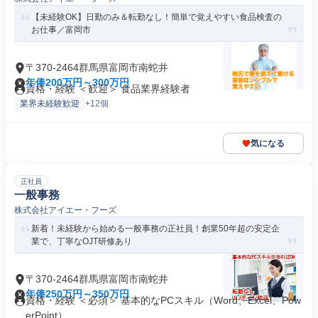
【未経験OK】日勤のみ＆転勤なし！簡単で覚えやすい食品検査の
お仕事／富岡市
〒370-2464群馬県富岡市南蛇井
年俸200万円～300万円
資格・経験 ＜歓迎＞ 食品業界経験者
業界未経験歓迎
+12個
気になる
正社員
一般事務
株式会社アイエー・フーズ
新着！未経験から始める一般事務の正社員！創業50年超の安定企
業で、丁寧なOJT研修あり
〒370-2464群馬県富岡市南蛇井
年俸250万円～350万円
資格・経験 ＜必須＞ 基本的なPCスキル（Word、Excel、Pow
erPoint）...