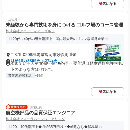
気になる
正社員
未経験から専門技術を身につける ゴルフ場のコース管理
株式会社アコーディア・ゴルフ
20代～40代の男女活躍中｜国内最大級のゴルフ場運営企業
〒379-0208群馬県富岡市妙義町菅原
月給18万3899円～27万円
求めている人材 経験不問 ■必須 ・要普通自動車運転免許 ＜以
下のような方はぜひご...
業界未経験歓迎
+18個
気になる
派遣社員
航空機部品の品質保証エンジニア
株式会社フォーラムエンジニアリング
20～40代活躍中◆月給35万円以上◆転勤なし◆群馬県