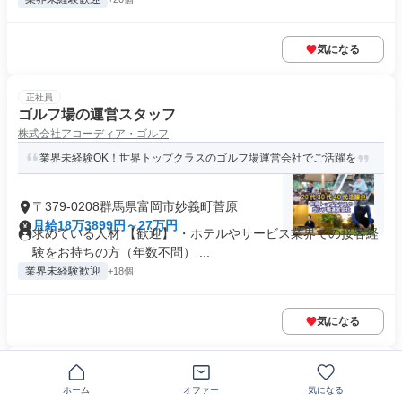
気になる
正社員
ゴルフ場の運営スタッフ
株式会社アコーディア・ゴルフ
業界未経験OK！世界トップクラスのゴルフ場運営会社でご活躍を
〒379-0208群馬県富岡市妙義町菅原
月給18万3899円～27万円
求めている人材 【歓迎】 ・ホテルやサービス業界での接客経
験をお持ちの方（年数不問） ...
業界未経験歓迎
+18個
気になる
派遣社員
建築施工図/群馬県富岡市:RC造新築工事・車通勤
ホーム
オファー
気になる