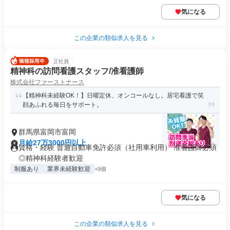
気になる
この企業の類似求人を見る
正社員
精神科の訪問看護スタッフ/准看護師
株式会社ファーストナース
【精神科未経験OK！】日曜定休、オンコールなし。居宅看護で笑
顔あふれる毎日をサポート。
群馬県富岡市富岡
月給27万3000円以上
資格・経験 普通自動車免許必須（社用車利用） 准看護師必須
◎精神科経験者歓迎
制服あり
業界未経験歓迎
+9個
気になる
この企業の類似求人を見る