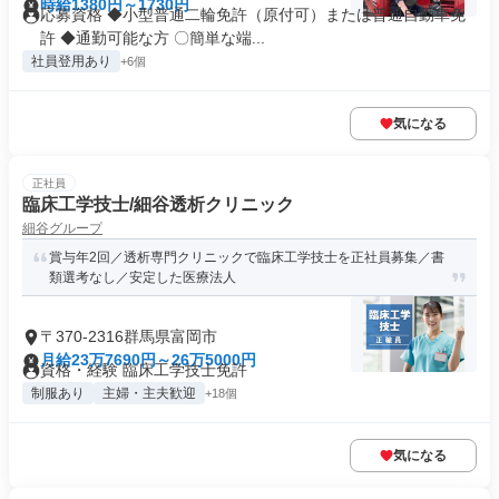
時給1380円～1730円
応募資格 ◆小型普通二輪免許（原付可）または普通自動車免
許 ◆通勤可能な方 〇簡単な端...
社員登用あり
+6個
気になる
正社員
臨床工学技士/細谷透析クリニック
細谷グループ
賞与年2回／透析専門クリニックで臨床工学技士を正社員募集／書
類選考なし／安定した医療法人
〒370-2316群馬県富岡市
月給23万7690円～26万5000円
資格・経験 臨床工学技士免許
制服あり
主婦・主夫歓迎
+18個
気になる