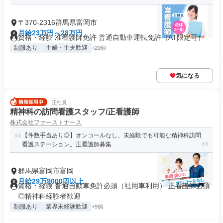
〒370-2316群馬県富岡市
月給23万円～28万円
資格・経験 准看護師免許 普通自動車運転免許（AT限定可）
制服あり
主婦・主夫歓迎
+20個
気になる
正社員
精神科の訪問看護スタッフ/正看護師
株式会社ファーストナース
【件数手当あり◎】オンコールなし、未経験でも可能な精神科訪問
看護ステーション。正看護師募集
群馬県富岡市富岡
月給29万9000円以上
資格・経験 普通自動車免許必須（社用車利用） 正看護師必須
◎精神科経験者歓迎
制服あり
業界未経験歓迎
+9個