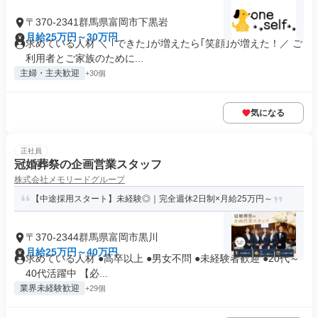
〒370-2341群馬県富岡市下黒岩
月給25万円～30万円
求めている人材 ＼ ｢できた｣が増えたら｢笑顔｣が増えた！／ ご
利用者とご家族のために...
主婦・主夫歓迎
+30個
気になる
正社員
冠婚葬祭の企画営業スタッフ
株式会社メモリードグループ
【中途採用スタート】未経験◎｜完全週休2日制×月給25万円～
〒370-2344群馬県富岡市黒川
月給25万円～40万円
求めている人材 ●高卒以上 ●男女不問 ●未経験者歓迎 ●20代～
40代活躍中 【必...
業界未経験歓迎
+29個