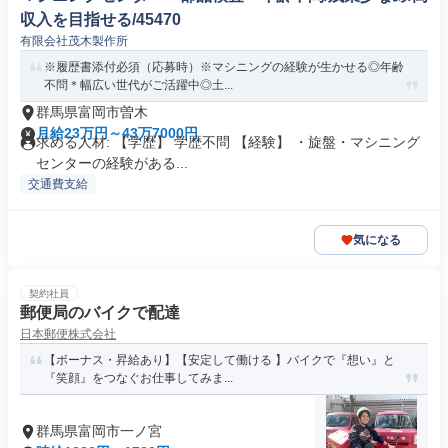
収入を目指せる/45470
有限会社茂木製作所
※履歴書添付必須（応募時）※マシニングの経験が生かせる◎年齢
不問＊幅広い世代がご活躍中◎土...
群馬県富岡市曽木
月給23万円～43万7000円
求める人材: 【学歴】 学歴不問 【経験】 ・旋盤・マシニング
センターの経験がある...
交通費支給
気になる
契約社員
郵便局のバイクで配達
日本郵便株式会社
【ボーナス・昇給あり】【安定して働ける 】バイクで『想い』と
『笑顔』をつなぐお仕事してみま...
群馬県富岡市一ノ宮