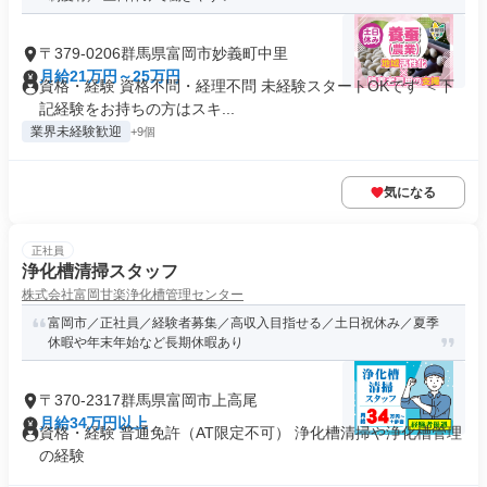
〒379-0206群馬県富岡市妙義町中里
月給21万円～25万円
資格・経験 資格不問・経理不問 未経験スタートOKです ＜下
記経験をお持ちの方はスキ...
業界未経験歓迎
+9個
気になる
正社員
浄化槽清掃スタッフ
株式会社富岡甘楽浄化槽管理センター
富岡市／正社員／経験者募集／高収入目指せる／土日祝休み／夏季
休暇や年末年始など長期休暇あり
〒370-2317群馬県富岡市上高尾
月給34万円以上
資格・経験 普通免許（AT限定不可） 浄化槽清掃や浄化槽管理
の経験