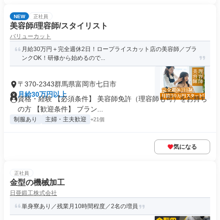
NEW
正社員
美容師/理容師/スタイリスト
バリューカット
月給30万円＋完全週休2日！ロープライスカット店の美容師／ブラ
ンクOK！研修から始めるので...
〒370-2343群馬県富岡市七日市
月給30万円以上
資格・経験 【必須条件】 美容師免許（理容師も可）をお持ち
の方 【歓迎条件】 ブラン...
制服あり
主婦・主夫歓迎
+21個
気になる
正社員
金型の機械加工
日亜鍛工株式会社
単身寮あり／残業月10時間程度／2名の増員