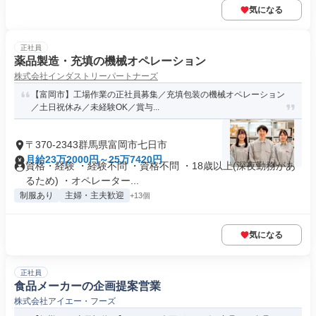
気になる
正社員
薬品製造・充填の機械オペレーション
株式会社インダストリーパートナーズ
【富岡市】工場作業の正社員募集／充填包装の機械オペレーション
／土日祝休み／未経験OK／賞与...
〒370-2343群馬県富岡市七日市
月給23万2000円～25万7420円
資格・経験 ・経験不問 ・資格不問 ・18歳以上(深夜勤務があ
るため) ・オペレーター...
制服あり
主婦・主夫歓迎
+13個
気になる
正社員
食品メーカーの企画提案営業
株式会社アイエー・フーズ