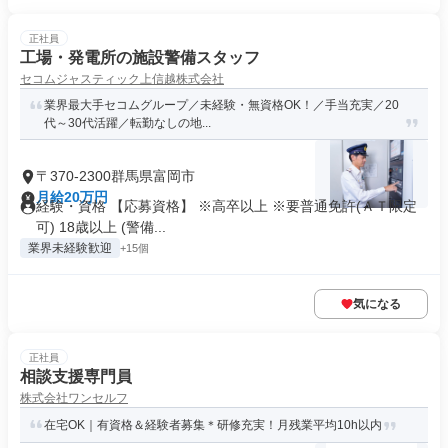
正社員
工場・発電所の施設警備スタッフ
セコムジャスティック上信越株式会社
業界最大手セコムグループ／未経験・無資格OK！／手当充実／20
代～30代活躍／転勤なしの地...
〒370-2300群馬県富岡市
月給20万円
経験・資格 【応募資格】 ※高卒以上 ※要普通免許(ＡＴ限定
可) 18歳以上 (警備...
業界未経験歓迎
+15個
気になる
正社員
相談支援専門員
株式会社ワンセルフ
在宅OK｜有資格＆経験者募集＊研修充実！月残業平均10h以内