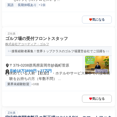
英語
長期休暇あり
+1個
気になる
正社員
ゴルフ場の受付フロントスタッフ
株式会社アコーディア・ゴルフ
接客経験者募集！世界トップクラスのゴルフ場運営会社でご活躍を
〒379-0208群馬県富岡市妙義町菅原
月給18万3899円～27万円
求めている人材 【歓迎】 ・ホテルやサービス業界での接客経
験をお持ちの方（年数不問） ...
業界未経験歓迎
+18個
気になる
正社員