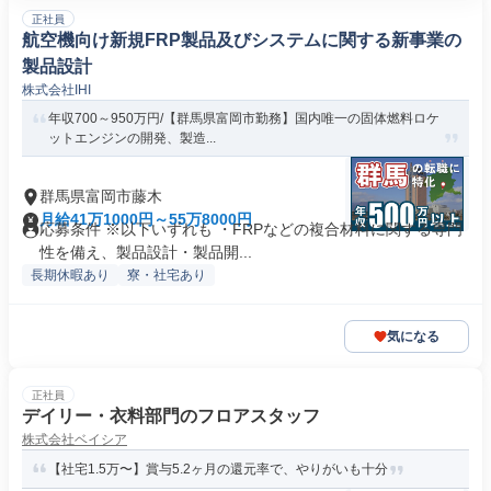
正社員
航空機向け新規FRP製品及びシステムに関する新事業の
製品設計
株式会社IHI
年収700～950万円/【群馬県富岡市勤務】国内唯一の固体燃料ロケ
ットエンジンの開発、製造...
群馬県富岡市藤木
月給41万1000円～55万8000円
応募条件 ※以下いずれも ・FRPなどの複合材料に関する専門
性を備え、製品設計・製品開...
長期休暇あり
寮・社宅あり
気になる
正社員
デイリー・衣料部門のフロアスタッフ
株式会社ベイシア
【社宅1.5万〜】賞与5.2ヶ月の還元率で、やりがいも十分