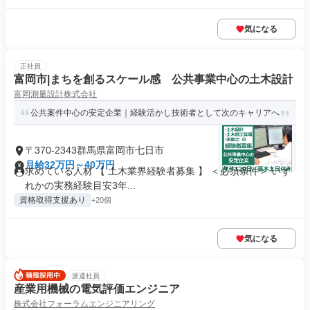
気になる
正社員
富岡市|まちを創るスケール感 公共事業中心の土木設計
富岡測量設計株式会社
公共案件中心の安定企業｜経験活かし技術者として次のキャリアへ
〒370-2343群馬県富岡市七日市
月給32万円～40万円
求めている人材 【 土木業界経験者募集 】 ＜必須条件＞ いず
れかの実務経験目安3年...
資格取得支援あり
+20個
気になる
派遣社員
産業用機械の電気評価エンジニア
株式会社フォーラムエンジニアリング