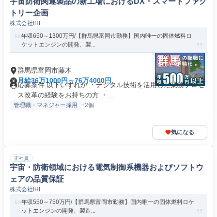
宇宙防衛関連製品の新工場におけるDX・スマートファク
トリー企画
株式会社IHI
年収650～1300万円/【群馬県富岡市勤務】国内唯一の固体燃料ロ
ケットエンジンの開発、製...
群馬県富岡市藤木
月給36万1000円～76万4000円
応募条件 以下いずれか ・デジタル技術を活用した業務プロセ
ス改革の経験をお持ちの方 ・...
管理職・マネジャー採用
+2個
気になる
正社員
宇宙・防衛領域における電気制御系機器およびソフトウ
ェアの品質保証
株式会社IHI
年収550～750万円/【群馬県富岡市勤務】国内唯一の固体燃料ロケ
ットエンジンの開発、製造...