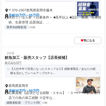
〒370-2307群馬県富岡市藤木
月給35万円～55万円
求めている人材 ＜応募条件＞ ■高卒以上 ■設計、開発、生産技
術、生産管理 品質保証、...
業界未経験歓迎
+20個
気になる
正社員
鮮魚加工・販売スタッフ【店長候補】
株式会社NFT
【入社半年で店長になったスタッフも◎】経験者限定／あなたの経
験を活かしてレベルアップのチャ...
群馬県富岡市
月給30万円～50万円
応募資格 【必須となる経験・スキル】 ・スーパーや鮮魚専門
店での魚の加工経験 ※定年な...
経験者歓迎
ブランクOK
+3個