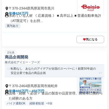
〒370-2344群馬県富岡市黒川
年俸436万円
求めている人材 《 応募資格 》 ■ 高卒以上 ■ 普通自動車免許
（AT限定可）をお持...
賞与あり
気になる
正社員
商品企画開発
株式会社アイエー・フーズ
転勤なし あなたのアイデアが全国のスーパーに！創業50年超の
安定企業で食品の商品企画
〒370-2464群馬県富岡市南蛇井
年俸400万円～450万円
資格・経験 ＜必須＞ 食品の製造や品質管理、開発等に携わっ
た経験のある方
バイク通勤OK
経験者歓迎
+9個