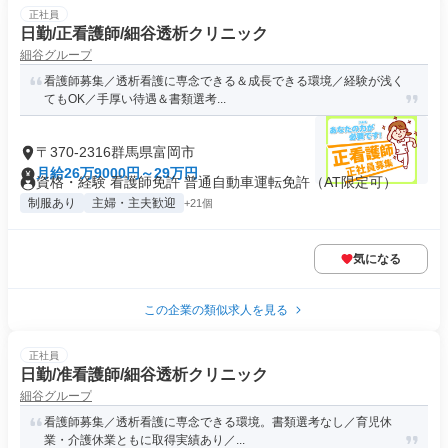
正社員
日勤/正看護師/細谷透析クリニック
細谷グループ
看護師募集／透析看護に専念できる＆成長できる環境／経験が浅く
てもOK／手厚い待遇＆書類選考...
〒370-2316群馬県富岡市
月給26万9000円～29万円
資格・経験 看護師免許 普通自動車運転免許（AT限定可）
制服あり
主婦・主夫歓迎
+21個
気になる
この企業の類似求人を見る
正社員
日勤/准看護師/細谷透析クリニック
細谷グループ
看護師募集／透析看護に専念できる環境。書類選考なし／育児休
業・介護休業ともに取得実績あり／...