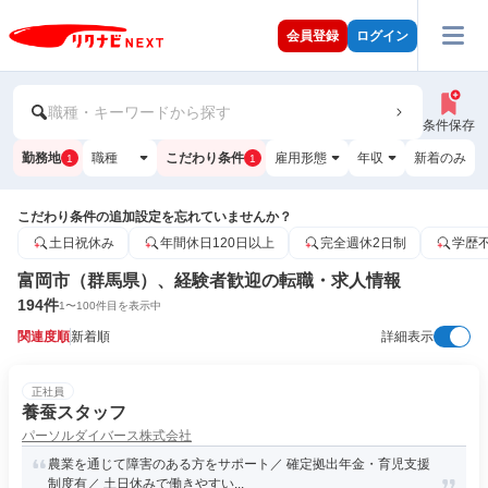
会員登録
ログイン
職種・キーワードから探す
条件保存
勤務地
職種
こだわり条件
雇用形態
年収
新着のみ
1
1
こだわり条件の追加設定を忘れていませんか？
土日祝休み
年間休日120日以上
完全週休2日制
学歴
富岡市（群馬県）、経験者歓迎の転職・求人情報
194
件
1
〜
100
件目を表示中
関連度順
新着順
詳細表示
正社員
養蚕スタッフ
パーソルダイバース株式会社
農業を通じて障害のある方をサポート／ 確定拠出年金・育児支援
制度有／ 土日休みで働きやすい...