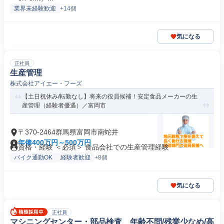
業界未経験歓迎
+14個
気になる
正社員
生産管理
株式会社アイエー・フーズ
【土日祝休み/転勤なし】将来の役員候補！安定食品メーカーの生
産管理（経験者優遇）／富岡市
〒370-2464群馬県富岡市南蛇井
年俸400万円～500万円
資格・経験 ＜必須＞ 食品会社での生産管理経験
バイク通勤OK
経験者歓迎
+8個
気になる
正社員
マシニングセンター・部品検査 年齢不問/残業少なめ/高