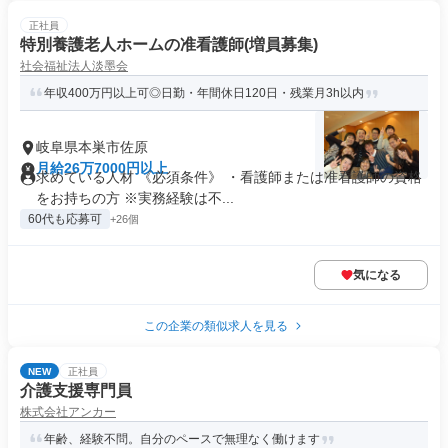
正社員
特別養護老人ホームの准看護師(増員募集)
社会福祉法人淡墨会
年収400万円以上可◎日勤・年間休日120日・残業月3h以内
岐阜県本巣市佐原
月給26万7000円以上
求めている人材 《必須条件》 ・看護師または准看護師の資格
をお持ちの方 ※実務経験は不...
60代も応募可
+26個
気になる
この企業の類似求人を見る
NEW
正社員
介護支援専門員
株式会社アンカー
年齢、経験不問。自分のペースで無理なく働けます