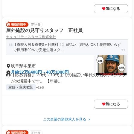
気になる
正社員
屋外施設の見守りスタッフ 正社員
セキュリティスタッフ株式会社
【寮即入居＆寮費3ヶ月無料！】日払い、週払いOK！履歴書いらず
で採用率99％で安定生活スタ...
岐阜県本巣市
月給32万6400円～40万1000円
【応募資格】 20代～70代までの幅広い年代の男女のスタッフ
が大活躍中です。 【年齢...
主婦・主夫歓迎
+12個
気になる
この企業の類似求人を見る
正社員