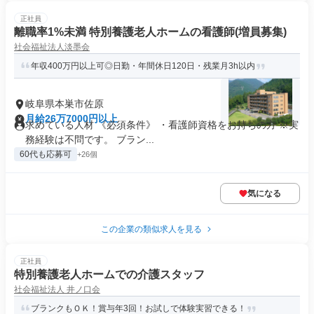
正社員
離職率1%未満 特別養護老人ホームの看護師(増員募集)
社会福祉法人淡墨会
年収400万円以上可◎日勤・年間休日120日・残業月3h以内
岐阜県本巣市佐原
月給26万7000円以上
求めている人材 《必須条件》 ・看護師資格をお持ちの方 ※実
務経験は不問です。 ブラン...
60代も応募可
+26個
気になる
この企業の類似求人を見る
正社員
特別養護老人ホームでの介護スタッフ
社会福祉法人 井ノ口会
ブランクもＯＫ！賞与年3回！お試しで体験実習できる！