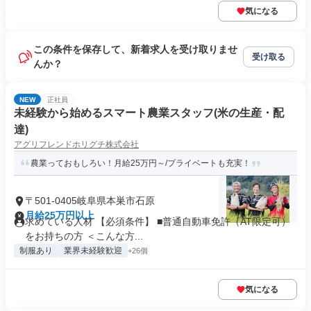
気になる
この条件を保存して、新着求人を受け取りませ
受け取る
んか？
NEW
正社員
未経験から始めるスマート農業スタッフ(米の生産・配
達)
アグリフレンドホリグチ株式会社
農業っておもしろい！月給25万円～/プライベートも充実！
〒501-0405岐阜県本巣市石原
月給25万円以上
求めている人材 【必須条件】 ■普通自動車免許（AT限定可）
をお持ちの方 ＜こんな方...
制服あり
業界未経験歓迎
+26個
気になる