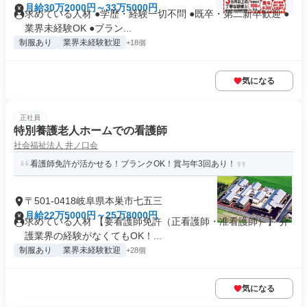
月給30万2000円～33万5000円
求めている人材 ●学歴・経験一切不問 ●既卒・第二新卒歓迎 ●
業界未経験OK ●ブラン...
制服あり
業界未経験歓迎
+18個
気になる
正社員
特別養護老人ホームでの看護師
社会福祉法人 井ノ口会
看護師免許が活かせる！ブランクOK！賞与年3回あり！
〒501-0418岐阜県本巣市七五三
月給22万5000円～25万8000円
求めている人材 【要看護師免許（正看護師・准看護師）】 介
護業界の経験がなくてもOK！...
制服あり
業界未経験歓迎
+28個
気になる