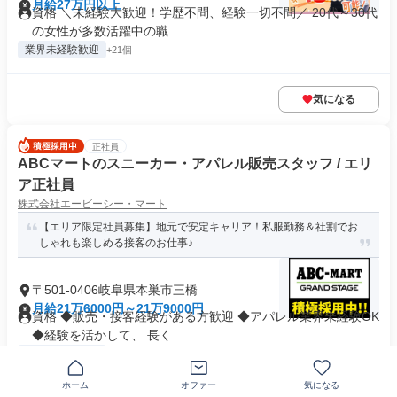
月給27万円以上
資格 ＼未経験大歓迎！学歴不問、経験一切不問／ 20代～30代
の女性が多数活躍中の職...
業界未経験歓迎
+21個
気になる
正社員
ABCマートのスニーカー・アパレル販売スタッフ / エリ
ア正社員
株式会社エービーシー・マート
【エリア限定社員募集】地元で安定キャリア！私服勤務＆社割でお
しゃれも楽しめる接客のお仕事♪
〒501-0406岐阜県本巣市三橋
月給21万6000円～21万9000円
資格 ◆販売・接客経験がある方歓迎 ◆アパレル業界未経験OK
◆経験を活かして、 長く...
業界未経験歓迎
+17個
ホーム
オファー
気になる