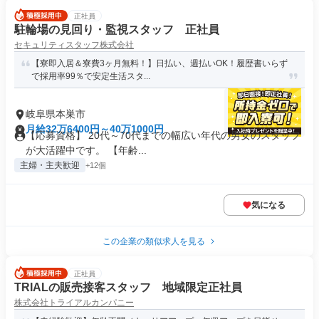
正社員
駐輪場の見回り・監視スタッフ 正社員
セキュリティスタッフ株式会社
【寮即入居＆寮費3ヶ月無料！】日払い、週払いOK！履歴書いらず
で採用率99％で安定生活スタ...
岐阜県本巣市
月給32万6400円～40万1000円
【応募資格】 20代～70代までの幅広い年代の男女のスタッフ
が大活躍中です。 【年齢...
主婦・主夫歓迎
+12個
気になる
この企業の類似求人を見る
正社員
TRIALの販売接客スタッフ 地域限定正社員
株式会社トライアルカンパニー