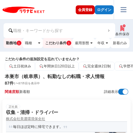
会員登録
ログイン
職種・キーワードから探す
条件保存
勤務地
職種
こだわり条件
雇用形態
年収
新着のみ
1
1
こだわり条件の追加設定を忘れていませんか？
土日祝休み
年間休日120日以上
完全週休2日制
学歴
本巣市（岐阜県）、転勤なしの転職・求人情報
87
件
1
〜
87
件目を表示中
関連度順
新着順
詳細表示
正社員
収集・清掃・ドライバー
株式会社美濃環境保全社
毎日ほぼ定時に帰宅できます。