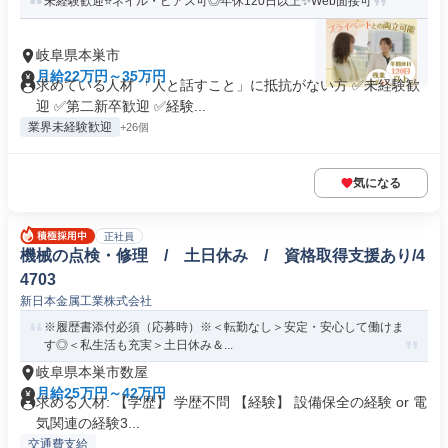
未経験歓迎⭐ネイル・ピアス可◎年休120日以上✨Web面接可
岐阜県本巣市
月給22万円～35万円
求めている人材 「人と話すこと」に抵抗がない方 ✅未経験歓
迎 ✅第二新卒歓迎 ✅経験...
業界未経験歓迎
+26個
気になる
正社員
機械の点検・修理 / 土日休み / 資格取得支援あり/4
4703
新日本金属工業株式会社
※履歴書添付必須（応募時）※＜転勤なし＞安定・安心して働けま
す◎＜私生活も充実＞土日休み＆...
岐阜県本巣市数屋
月給25万円～42万円
求める人材: 【学歴】 学歴不問 【経験】 設備保全の経験 or 電
気関連の経験3...
交通費支給