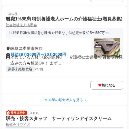
正社員
離職1%未満 特別養護老人ホームの介護福祉士(増員募集)
社会福祉法人淡墨会
残業月3h未満◎急な呼出や残業なし◎想定年収415〜550万
岐阜県本巣市佐原
月給29万3000円～30万3000円
求めている人材 《必須条件》 ・介護福祉士資格 ※資格取得見
込みの方も相談OK！ まず...
業界未経験歓迎
+27個
気になる
この企業の類似求人を見る
正社員
販売・接客スタッフ サーティワンアイスクリーム
株式会社ワイズ