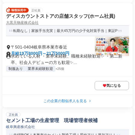
正社員
ディスカウントストアの店舗スタッフ(ホーム社員)
大黒天物産株式会社
転勤なし｜家族手当充実｜最大45万円の少子化対策手当｜東証P
〒501-0404岐阜県本巣市春近
月給19万8000円～21万5000円
求めている人材 ・業界未経験、職種未経験歓迎✨ ・第二新
卒、社会人デビューの方も歓迎✨...
制服あり
業界未経験歓迎
+25個
気になる
この企業の類似求人を見る
正社員
セメント工場の生産管理 現場管理者候補
岐阜興産株式会社