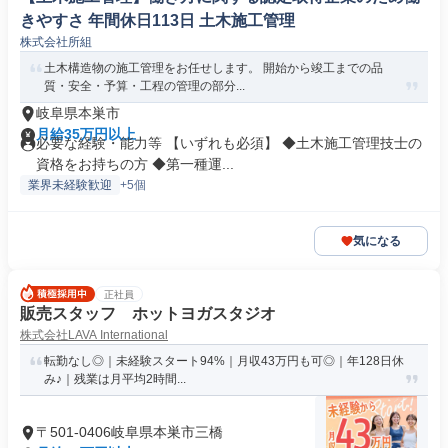
きやすさ 年間休日113日 土木施工管理
株式会社所組
土木構造物の施工管理をお任せします。 開始から竣工までの品
質・安全・予算・工程の管理の部分...
岐阜県本巣市
月給35万円以上
必要な経験・能力等 【いずれも必須】 ◆土木施工管理技士の
資格をお持ちの方 ◆第一種運...
業界未経験歓迎
+5個
気になる
正社員
販売スタッフ ホットヨガスタジオ
株式会社LAVA International
転勤なし◎｜未経験スタート94%｜月収43万円も可◎｜年128日休
み♪｜残業は月平均2時間...
〒501-0406岐阜県本巣市三橋