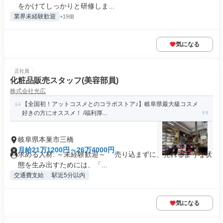
をかけてしっかりと研修しま...
業界未経験歓迎
+19個
気になる
正社員
化粧品販売スタッフ(美容部員)
株式会社光広
【全国初！アットコスメとのコラボストア♪】岐阜県最大級コスメ
好きの方にオススメ！ /福利厚...
岐阜県本巣市三橋
月給21万1200円～26万4000円
求める人材: ～未経験歓迎～ 売り込まずに、売れるような状
態を生み出すためには、「...
交通費支給
駅近5分以内
気になる