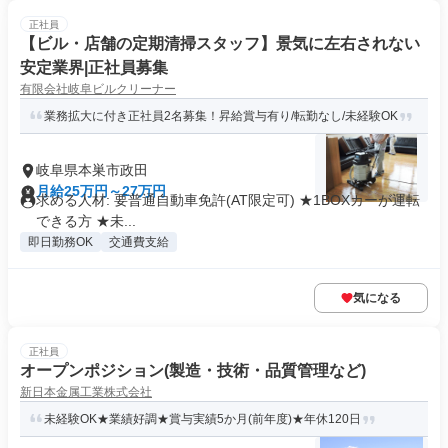
正社員
【ビル・店舗の定期清掃スタッフ】景気に左右されない
安定業界|正社員募集
有限会社岐阜ビルクリーナー
業務拡大に付き正社員2名募集！昇給賞与有り/転勤なし/未経験OK
岐阜県本巣市政田
月給25万円～27万円
求める人材: 要普通自動車免許(AT限定可) ★1BOXカーが運転
できる方 ★未...
即日勤務OK
交通費支給
気になる
正社員
オープンポジション(製造・技術・品質管理など)
新日本金属工業株式会社
未経験OK★業績好調★賞与実績5か月(前年度)★年休120日