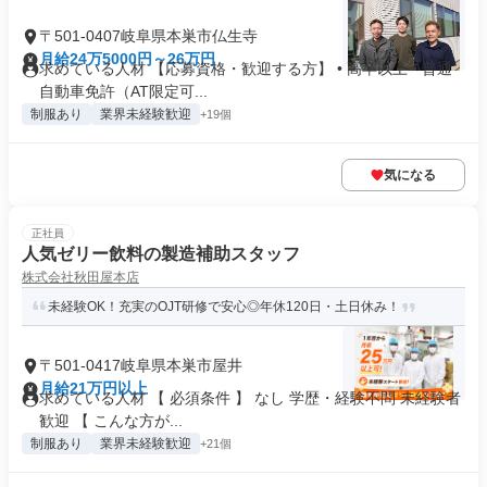
〒501-0407岐阜県本巣市仏生寺
月給24万5000円～26万円
求めている人材 【応募資格・歓迎する方】 • 高卒以上 • 普通
自動車免許（AT限定可...
制服あり
業界未経験歓迎
+19個
気になる
正社員
人気ゼリー飲料の製造補助スタッフ
株式会社秋田屋本店
未経験OK！充実のOJT研修で安心◎年休120日・土日休み！
〒501-0417岐阜県本巣市屋井
月給21万円以上
求めている人材 【 必須条件 】 なし 学歴・経験不問 未経験者
歓迎 【 こんな⽅が...
制服あり
業界未経験歓迎
+21個