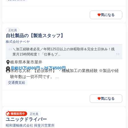
気になる
正社員
自社製品の【製造スタッフ】
株式会社ナベヤ
＼加工経験者必見／年間125日以上の休暇取得＆完全土日休み！残
業月15時間程度！「仕事もプ...
岐阜県本巣市屋井
月給23万4500円～26万4500円
求める人材: 【必須条件】 ・機械加工の業務経験 ※製品や経
験年数は一切不問です。 ...
交通費支給
気になる
正社員
ユニックドライバー
昭和運輸株式会社 揖斐川営業所