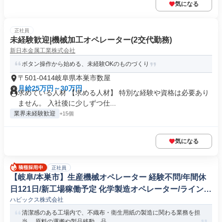
気になる
正社員
未経験歓迎|機械加工オペレーター(2交代勤務)
新日本金属工業株式会社
ボタン操作から始める、未経験OKのものづくり
〒501-0414岐阜県本巣市数屋
月給25万円～30万円
求めている人材 【求める人材】 特別な経験や資格は必要あり
ません。 入社後に少しずつ仕...
業界未経験歓迎
+15個
気になる
正社員
【岐阜/本巣市】生産機械オペレーター 経験不問/年間休
日121日/新工場稼働予定 化学製造オペレーター/ラインマ
ハビックス株式会社
ネージャー
清潔感のある工場内で、不織布・衛生用紙の製造に関わる業務を担
当。 原料の運搬や製品移動、品...