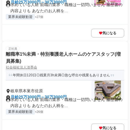
月給25万3000円～30万3000円
求めている人材 前職の業界・職種は一切問いません 履歴書の
内容よりも あなたのお人柄を...
業界未経験歓迎
+27個
気になる
正社員
離職率1%未満・特別養護老人ホームのケアスタッフ(増
員募集)
社会福祉法人淡墨会
年間休日120日◎残業月3h未満◎急な呼出や残業もありません
岐阜県本巣市佐原
月給25万3000円～30万3000円
求めている人材 前職の業界・職種は一切問いません 履歴書の
内容よりも あなたのお人柄を...
業界未経験歓迎
+26個
気になる