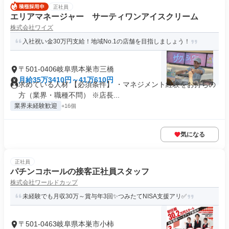
正社員
エリアマネージャー サーティワンアイスクリーム
株式会社ワイズ
入社祝い金30万円支給！地域No.1の店舗を目指しましょう！
〒501-0406岐阜県本巣市三橋
月給35万3410円～41万610円
求めている人材 【必須条件】 ・マネジメント経験をお持ちの
方（業界・職種不問） ※店長...
業界未経験歓迎
+16個
気になる
正社員
パチンコホールの接客正社員スタッフ
株式会社ワールドカップ
未経験でも月収30万～賞与年3回✨つみたてNISA支援アリ✅
〒501-0463岐阜県本巣市小柿