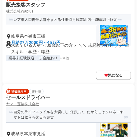
販売接客スタッフ
株式会社Waplus
レア求人◎携帯店舗をまわる仕事◎月残業5h内※39歳以下限定
岐阜県本巣市三橋
月給27万2000円～45万円
求めている人材 ＜39歳以下の方＞ ＼＼ 未経験大歓迎 ／／ ◎
スキル・学歴・職歴...
業界未経験歓迎
歩合給あり
+31個
気になる
正社員
セールスドライバー
ヤマト運輸株式会社
自分のライフスタイルを大切にしてほしい。だからこそクロネコヤ
マトは収入も休日も充実
岐阜県本巣市見延