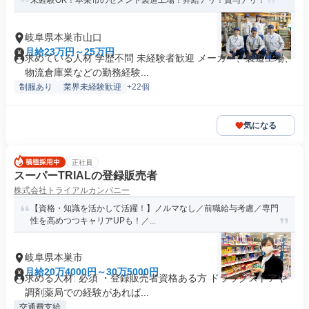
未経験OK！本巣市のセメント製造工場！昇給アリ！賞与アリ！
岐阜県本巣市山口
月給23万円～25万円
求めている人材 学歴不問 未経験者歓迎 メーカー、製造工場、
物流倉庫業などの勤務経験...
制服あり
業界未経験歓迎
+22個
気になる
正社員
スーパーTRIALの登録販売者
株式会社トライアルカンパニー
【資格・知識を活かして活躍！】ノルマなし／前職給与考慮／専⾨
性を⾼めつつキャリアUPも！／...
岐阜県本巣市
月給20万4000円～30万5000円
求める人材: 必須 ・登録販売者資格ある方 ドラッグストアや
調剤薬局での経験があれば...
交通費支給