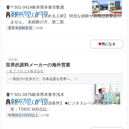
〒501-0414岐阜県本巣市数屋
月給20万円～30万円
求めている人材 【求める人材】 特別な経験や資格は必要あり
ません。 未経験の方、第二新...
業界未経験歓迎
+25個
気になる
正社員
世界的原料メーカーの海外営業
一丸ファルコス株式会社
英語力×交渉力で、日本品質を世界へ。
〒501-0475岐阜県本巣市浅木
月給27万円～40万円
求めている人材 【必須条件】 ■ビジネスレベルの英語力 （目
安：TOEIC 600点以...
年間休日120日以上
+17個