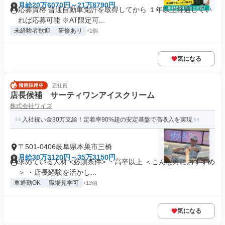
月給20万6070円～21万8790円
応募資格 普通自動車免許を取得してから １年以上経過してい
れば応募可能 ※AT限定可...
未経験者歓迎
研修あり
+1個
気になる
正社員
店長候補 サーティワンアイスクリーム
株式会社ワイズ
入社祝い金30万支給！定着率90%超の安定基盤で高収入を実現
〒501-0406岐阜県本巣市三橋
月給30万3120円～35万3150円
求めている人材 <必須条件> ・高卒以上 ＜こんな方におすすめ
＞ ・店長経験を活かし...
車通勤OK
職場見学可
+13個
気になる