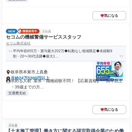
気になる
NEW
正社員
セコムの機械警備サービススタッフ
セコム株式会社
平均年収655万・賞与最大202万◆転勤なし地域限定◆未経験9
割・20〜30代活躍◆最大1...
岐阜県本巣市上真桑
月給24万5300円以上
求める人材: 業界・職種経験不問！ 【応募資格】 ・高卒以上
・39歳までの方...
交通費支給
気になる
正社員
【土木施工管理】働き方に関する認定取得企業のため働