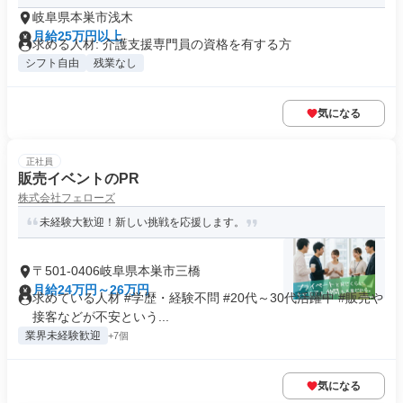
岐阜県本巣市浅木
月給25万円以上
求める人材: 介護支援専門員の資格を有する方
シフト自由
残業なし
気になる
正社員
販売イベントのPR
株式会社フェローズ
未経験大歓迎！新しい挑戦を応援します。
〒501-0406岐阜県本巣市三橋
月給24万円～26万円
求めている人材 #学歴・経験不問 #20代～30代活躍中 #販売や
接客などが不安という...
業界未経験歓迎
+7個
気になる