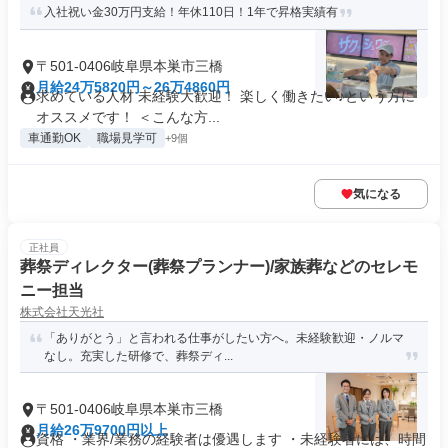
入社祝い金30万円支給！年休110日！1年で昇格実績有
〒501-0406岐阜県本巣市三橋
月給24万5820円～26万4860円
求めている人材 未経験大歓迎！ 楽しく働きたい♪という方に
オススメです！ ＜こんな方...
車通勤OK
職場見学可
+9個
気になる
正社員
葬祭ディレクター(葬祭プランナー)/家族葬などのセレモ
ニー担当
株式会社天光社
「ありがとう」と言われる仕事がしたい方へ。未経験歓迎・ノルマ
なし。充実した研修で、葬祭ディ...
〒501-0406岐阜県本巣市三橋
月給26万9700円以上
資格 ・業界/業務の経験者は優遇します ・未経験者には、時間