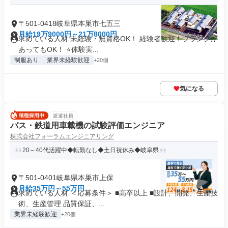
〒501-0418岐阜県本巣市七五三
月給19万9000円～21万8000円
求めている人材 未経験・無資格OK！ 経験者歓迎！ブランクが
あってもOK！ ⭐体験実...
制服あり
業界未経験歓迎
+20個
気になる
派遣社員
バス・鉄道用車載機の試験評価エンジニア
株式会社フォーラムエンジニアリング
20～40代活躍中◆転勤なし◆土日祝休み◆岐阜県
〒501-0401岐阜県本巣市上保
月給35万円～55万円
求めている人材 ＜応募条件＞ ■高卒以上 ■設計、開発、生産技
術、生産管理 品質保証、...
業界未経験歓迎
+20個