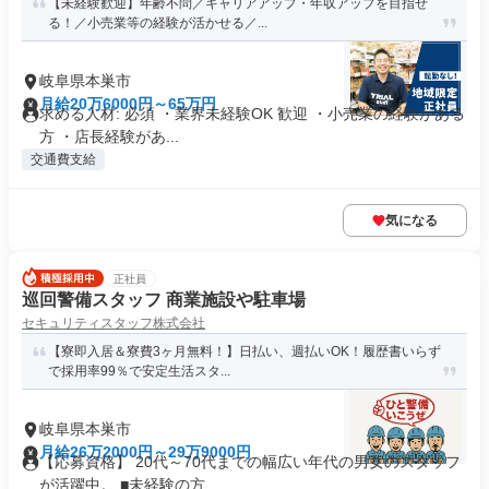
【未経験歓迎】年齢不問／キャリアアップ・年収アップを目指せ
る！／小売業等の経験が活かせる／...
岐阜県本巣市
月給20万6000円～65万円
求める人材: 必須 ・業界未経験OK 歓迎 ・小売業の経験がある
方 ・店長経験があ...
交通費支給
気になる
正社員
巡回警備スタッフ 商業施設や駐車場
セキュリティスタッフ株式会社
【寮即入居＆寮費3ヶ月無料！】日払い、週払いOK！履歴書いらず
で採用率99％で安定生活スタ...
岐阜県本巣市
月給26万2000円～29万9000円
【応募資格】 20代～70代までの幅広い年代の男女のスタッフ
が活躍中。 ■未経験の方...