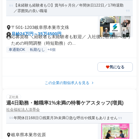
【未経験も経験者も◎】賞与6ヶ月分／年間休日122日／17時退勤
／雰囲気の良い職場
〒501-1203岐阜県本巣市文殊
月給24万円～35万4500円
応募資格 ＼経験者も未経験者も歓迎／ 入社後に教習所へ通う
ための時間調整（時短勤務）の...
車通勤OK
転勤なし
+4個
気になる
この企業の類似求人を見る
正社員
週4日勤務・離職率1%未満の特養ケアスタッフ(増員)
社会福祉法人淡墨会
年間休日168日◎残業月3h未満◎急な呼出や残業もありません
岐阜県本巣市佐原