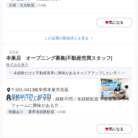
主婦・主夫歓迎
+14個
気になる
この企業の類似求人を見る
正社員
本巣店 オープニング募集|不動産売買スタッフ|
株式会社蒼天
未経験だけど不動産業界に興味があるキャリアアップしたい方！
〒501-0413岐阜県本巣市見延
月給30万円～45万円
求めている人材 学歴・経験不問／未経験歓迎 不動産業界やリ
フォームに興味がある方 ...
制服あり
業界未経験歓迎
+25個
気になる