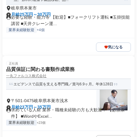
岐阜県本巣市
月給25万円～30万円
必要な経験・能力等 【歓迎】■フォークリフト運転 ■玉掛技能
講習 ■天井クレーン運...
業界未経験歓迎
+4個
気になる
正社員
品質保証に関わる書類作成業務
一丸ファルコス株式会社
エビデンスで品質を支える専門職／賞与6.9ヶ月。年休128日
〒501-0475岐阜県本巣市浅木
月給23万円～35万円
求めている人材 業界・職種未経験の方も大歓迎！ 【必須条
件】 ■WordやExcel...
業界未経験歓迎
+23個