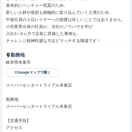
基本的にベンチャー気質のため、

新しい人材や発想も積極的に取り込んでいく土壌のため、

中途社員の上位レイヤーへの抜擢は珍しいことではありません。

小売業界出身の社員が、当社のノウハウを学び

入社3～6ヵ月で店長に昇格した事例も。

チャレンジ精神旺盛な方ほどマッチする職場です！
勤務地
岐阜県本巣市
Googleマップで開く
スーパーセンタートライアル本巣店

勤務地: 

スーパーセンタートライアル本巣店

【交通手段】

アクセス: 
