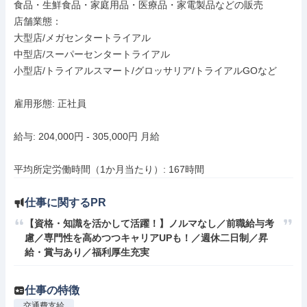
食品・生鮮食品・家庭用品・医療品・家電製品などの販売

店舗業態：

大型店/メガセンタートライアル

中型店/スーパーセンタートライアル

小型店/トライアルスマート/グロッサリア/トライアルGOなど

雇用形態: 正社員

給与: 204,000円 - 305,000円 月給

平均所定労働時間（1か月当たり）: 167時間
仕事に関するPR
【資格・知識を活かして活躍！】ノルマなし／前職給与考
慮／専⾨性を⾼めつつキャリアUPも！／週休二日制／昇
給・賞与あり／福利厚生充実
仕事の特徴
交通費支給