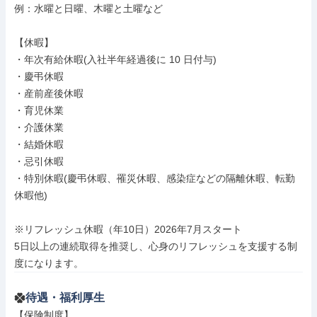
例：水曜と日曜、木曜と土曜など

【休暇】

・年次有給休暇(入社半年経過後に 10 日付与)

・慶弔休暇

・産前産後休暇

・育児休業

・介護休業

・結婚休暇

・忌引休暇

・特別休暇(慶弔休暇、罹災休暇、感染症などの隔離休暇、転勤
休暇他)

※リフレッシュ休暇（年10日）2026年7月スタート

5日以上の連続取得を推奨し、心身のリフレッシュを支援する制
度になります。
待遇・福利厚生
【保険制度】
