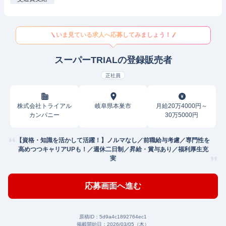
いま見ている求人へ応募してみましょう！
スーパーTRIALの登録販売者
正社員
株式会社トライアル
岐阜県本巣市
月給20万4000円～
カンパニー
30万5000円
【資格・知識を活かして活躍！】ノルマなし／前職給与考慮／専⾨性を
⾼めつつキャリアUPも！／週休二日制／昇給・賞与あり／福利厚生充
実
応募画面へ進む
原稿ID：
5d9a4c1892764ec1
掲載開始日：
2026/03/05（木）