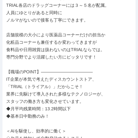
TRIAL各店のドラッグコーナーには３～５名が配属。

人員にゆとりがあると同時に

ノルマがないので接客も丁寧にできます。

店舗規模の大小により医薬品コーナーだけの担当か

化粧品コーナーも兼任するか変わってきますが

食料品や日用雑貨は扱わないのはTRIALならでは。

専門分野でより活躍したい方にピッタリです！

【職場のPOINT】――――――――――――

IT企業が本気で考えたディスカウントストア、

「TRIAL（トライアル）」だからこそ！

業界に先駆けて導入された多様なテクノロジーが、

スタッフの働き方も変化させています。

◆月平均残業時間：13.2時間以下

◆基本日中勤務のみ！

＜AIを駆使し、効率的に働く＞
