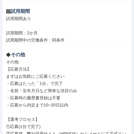
試用期間
試用期間あり

試用期間：2か月

試用期間中の労働条件：同条件
その他
その他: 

【応募方法】

まずはお気軽にご応募ください

・応募はたった「1分」で完了

・名前・生年月日など簡単な項目のみ

・応募時の履歴書登録は不要

・応募から内定まで10~30日以内

【選考プロセス】

①応募(1分で完了)

②応募後、弊社採用サイト（HRMOS）からメールにて正式エン