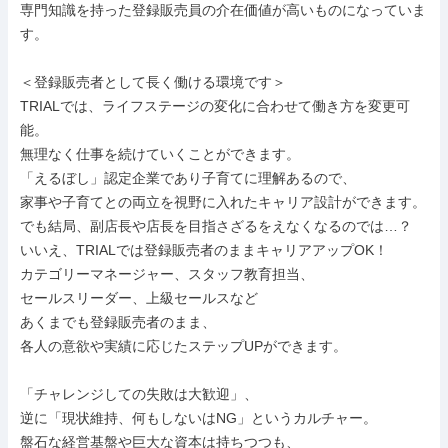
専門知識を持った登録販売員の介在価値が高いものになっていま
す。

＜登録販売者として⻑く働ける環境です＞

TRIALでは、ライフステージの変化に合わせて働き方を変更可
能。

無理なく仕事を続けていくことができます。

「えるぼし」認定企業であり子育てに理解あるので、

家事や子育てとの両立を視野に入れたキャリア設計ができます。

でも結局、副店長や店長を目指さざるをえなくなるのでは…？

いいえ、TRIALでは登録販売者のままキャリアアップOK！

カテゴリーマネージャー、スタッフ教育担当、

セールスリーダー、上級セールスなど

あくまでも登録販売者のまま、

各人の意欲や実績に応じたステップUPができます。

「チャレンジしての失敗は大歓迎」、

逆に「現状維持、何もしないはNG」というカルチャー。

盤石な経営基盤や巨大な資本は持ちつつも、
