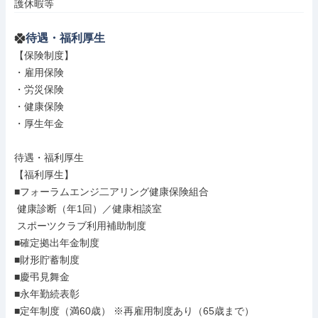
護休暇等
待遇・福利厚生
【保険制度】

・雇用保険

・労災保険

・健康保険

・厚生年金

待遇・福利厚生

【福利厚生】

■フォーラムエンジ二アリング健康保険組合

 健康診断（年1回）／健康相談室

 スポーツクラブ利用補助制度

■確定拠出年金制度

■財形貯蓄制度

■慶弔見舞金

■永年勤続表彰

■定年制度（満60歳） ※再雇用制度あり（65歳まで）
