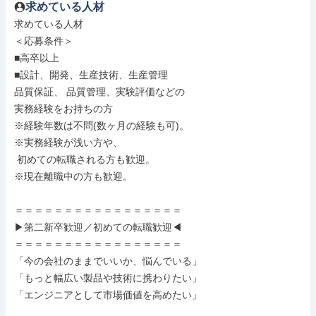
求めている人材
求めている人材

＜応募条件＞

■高卒以上

■設計、開発、生産技術、生産管理

品質保証、 品質管理、実験評価などの

実務経験をお持ちの方

※経験年数は不問(数ヶ月の経験も可)。

※実務経験が浅い方や、

 初めての転職される方も歓迎。

※現在離職中の方も歓迎。

＝＝＝＝＝＝＝＝＝＝＝＝＝＝＝＝＝

▶第二新卒歓迎／初めての転職歓迎◀

＝＝＝＝＝＝＝＝＝＝＝＝＝＝＝＝＝

「今の会社のままでいいか、悩んでいる」

「もっと幅広い製品や技術に携わりたい」

「エンジニアとして市場価値を高めたい」
