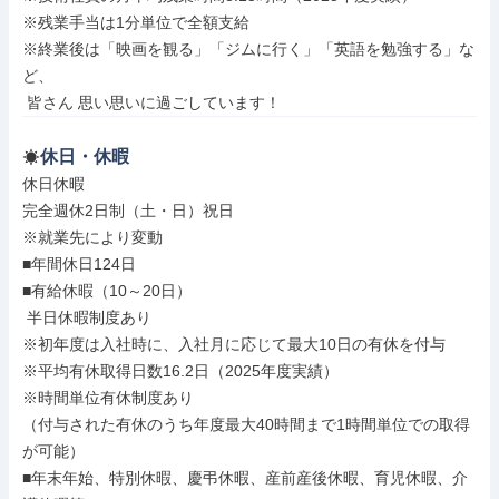
※残業手当は1分単位で全額支給

※終業後は「映画を観る」「ジムに行く」「英語を勉強する」な
ど、

 皆さん 思い思いに過ごしています！
休日・休暇
休日休暇

完全週休2日制（土・日）祝日

※就業先により変動

■年間休日124日

■有給休暇（10～20日）

 半日休暇制度あり

※初年度は入社時に、入社月に応じて最大10日の有休を付与

※平均有休取得日数16.2日（2025年度実績）

※時間単位有休制度あり

（付与された有休のうち年度最大40時間まで1時間単位での取得
が可能）

■年末年始、特別休暇、慶弔休暇、産前産後休暇、育児休暇、介