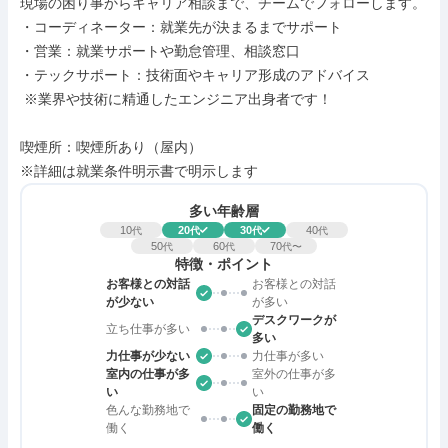
現場の困り事からキャリア相談まで、チームでフォローします。

・コーディネーター：就業先が決まるまでサポート

・営業：就業サポートや勤怠管理、相談窓口

・テックサポート：技術面やキャリア形成のアドバイス

 ※業界や技術に精通したエンジニア出身者です！

喫煙所：喫煙所あり（屋内）

※詳細は就業条件明示書で明示します
多い年齢層
10
20
30
40
代
代
代
代
50
60
70
代
代
代〜
特徴・ポイント
お客様との対話
お客様との対話
が少ない
が多い
デスクワークが
立ち仕事が多い
多い
力仕事が少ない
力仕事が多い
室内の仕事が多
室外の仕事が多
い
い
色んな勤務地で
固定の勤務地で
働く
働く