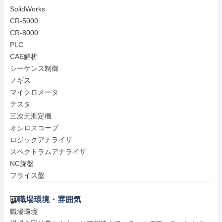
SolidWorks

CR-5000

CR-8000

PLC

CAE解析

シーケンス制御

ノギス

マイクロメータ

テスタ

三次元測定機

オシロスコープ

ロジックアナライザ

スペクトラムアナライザ

NC旋盤

フライス盤
職場環境・雰囲気
職場環境
