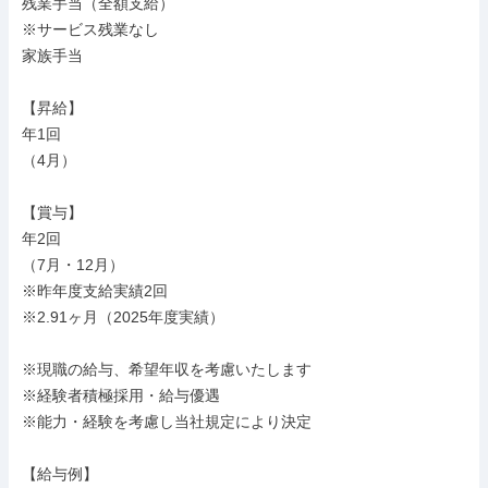
残業手当（全額支給）

※サービス残業なし

家族手当

【昇給】

年1回

（4月）

【賞与】

年2回

（7月・12月）

※昨年度支給実績2回

※2.91ヶ月（2025年度実績）

※現職の給与、希望年収を考慮いたします

※経験者積極採用・給与優遇

※能力・経験を考慮し当社規定により決定

【給与例】
