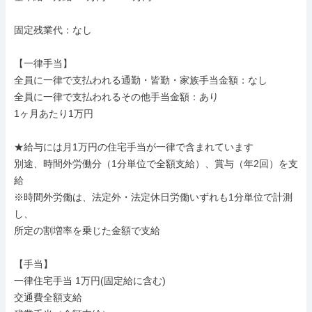
固定残業代：なし

【一律手当】

全員に一律で支払われる通勤・皆勤・家族手当金額：なし

全員に一律で支払われるその他手当金額：あり

1ヶ月あたり1万円

★給与には月1万円の住宅手当が一律で含まれています

別途、時間外労働分（1分単位で全額支給）、賞与（年2回）を支
給

※時間外労働は、法定外・法定休日労働いずれも1分単位で計測
し、

所定の割増率を乗じた金額で支給

【手当】

一律住宅手当 1万円(固定給に含む)

交通費全額支給
