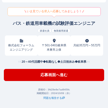
いま見ている求人へ応募してみましょう！
バス・鉄道用車載機の試験評価エンジニア
派遣社員
無期雇用派遣
株式会社フォーラム
〒501-0401岐阜県
月給35万円～55万円
エンジニアリング
本巣市上保
20～40代活躍中◆転勤なし◆土日祝休み◆岐阜県
応募画面へ進む
原稿ID：
3fd29e9e7ad9459c
掲載開始日：
2024/10/09（水）
問題を報告する