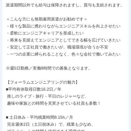
派遣期間以外でも給与は保障されますし、賞与も支給されます。

＜こんな方にも無期雇用派遣がお勧めです＞

・様々な製品に携わりながらエンジニアスキルを向上させたい

・柔軟にエンジニアキャリアを形成したい

・将来を見据えてエンジニアとしてできる幅を広げていきたい

・安定して正社員で働きたいが、職場環境が合うか不安

・一つの企業に縛られることなく、色々な会社で働いてみたい

※週5日勤務／実働8時間での募集となります。

【フォーラムエンジニアリングの魅力】

■平均有休取得日数16.2日／年

 推しのライブ・旅行・平日のレジャーなど、

 趣味や家族との時間を充実させている社員も多数！

■ 土日休み・平均残業時間8.15h／月

 完全週休2日（土日祝休み）で、残業も少なめ、
