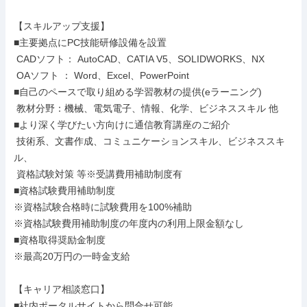
【スキルアップ支援】

■主要拠点にPC技能研修設備を設置

 CADソフト： AutoCAD、CATIA V5、SOLIDWORKS、NX

 OAソフト ： Word、Excel、PowerPoint

■自己のペースで取り組める学習教材の提供(eラーニング)

 教材分野：機械、電気電子、情報、化学、ビジネススキル 他

■より深く学びたい方向けに通信教育講座のご紹介

 技術系、文書作成、コミュニケーションスキル、ビジネススキ
ル、

 資格試験対策 等※受講費用補助制度有

■資格試験費用補助制度

※資格試験合格時に試験費用を100%補助

※資格試験費用補助制度の年度内の利用上限金額なし

■資格取得奨励金制度

※最高20万円の一時金支給

【キャリア相談窓口】

■社内ポータルサイトから問合せ可能
