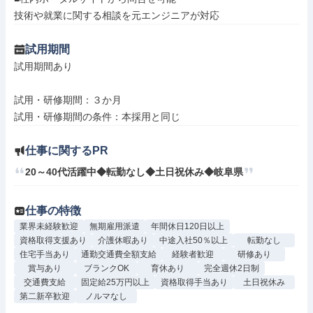
技術や就業に関する相談を元エンジニアが対応
試用期間
試用期間あり

試用・研修期間：３か月

仕事に関するPR
20～40代活躍中◆転勤なし◆土日祝休み◆岐阜県
仕事の特徴
業界未経験歓迎
無期雇用派遣
年間休日120日以上
資格取得支援あり
介護休暇あり
中途入社50％以上
転勤なし
住宅手当あり
通勤交通費全額支給
経験者歓迎
研修あり
賞与あり
ブランクOK
育休あり
完全週休2日制
交通費支給
固定給25万円以上
資格取得手当あり
土日祝休み
第二新卒歓迎
ノルマなし