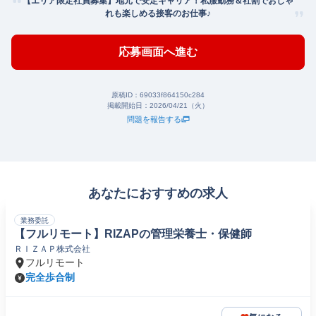
【エリア限定社員募集】地元で安定キャリア！私服勤務＆社割でおしゃ
れも楽しめる接客のお仕事♪
応募画面へ進む
原稿ID：
69033f864150c284
掲載開始日：
2026/04/21（火）
問題を報告する
あなたにおすすめの求人
業務委託
【フルリモート】RIZAPの管理栄養士・保健師
ＲＩＺＡＰ株式会社
フルリモート
完全歩合制