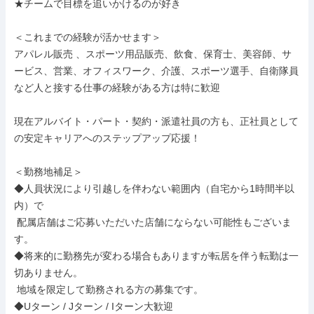
★チームで目標を追いかけるのが好き

＜これまでの経験が活かせます＞

アパレル販売 、スポーツ用品販売、飲食、保育士、美容師、サ
ービス、営業、オフィスワーク、介護、スポーツ選手、自衛隊員
など人と接する仕事の経験がある方は特に歓迎

現在アルバイト・パート・契約・派遣社員の方も、正社員として
の安定キャリアへのステップアップ応援！

＜勤務地補足＞

◆人員状況により引越しを伴わない範囲内（自宅から1時間半以
内）で

 配属店舗はご応募いただいた店舗にならない可能性もございま
す。

◆将来的に勤務先が変わる場合もありますが転居を伴う転勤は一
切ありません。

 地域を限定して勤務される方の募集です。

◆Uターン / Jターン / Iターン大歓迎