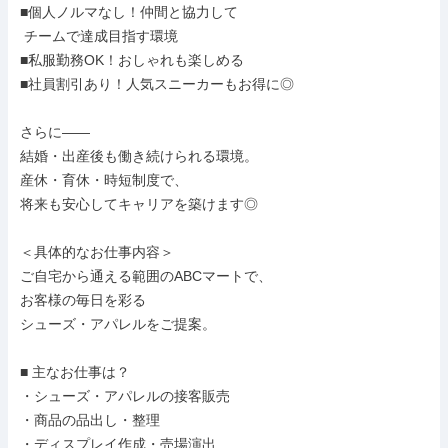
■個人ノルマなし！仲間と協力して

 チームで達成目指す環境

■私服勤務OK！おしゃれも楽しめる

■社員割引あり！人気スニーカーもお得に◎

さらに――

結婚・出産後も働き続けられる環境。

産休・育休・時短制度で、

将来も安心してキャリアを築けます◎

＜具体的なお仕事内容＞

ご自宅から通える範囲のABCマートで、

お客様の毎日を彩る

シューズ・アパレルをご提案。

■ 主なお仕事は？

・シューズ・アパレルの接客販売

・商品の品出し・整理

・ディスプレイ作成・売場演出
