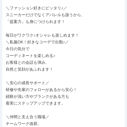
＼ファッション好きにピッタリ♪／

スニーカーだけでなくアパレルも扱うから、

「提案力」も身につけられます！

毎日がワクワク♪オシャレも楽しめます！

＼私服OK！好きなコーデで出勤♪／

今日の気分で

コーディネートを楽しめる♪

お客様との会話も弾み、

自然と笑顔があふれます！

＼安心の成長サポート／

研修や先輩のフォローがあるから安心！

経験が浅い方やブランクがある方も

着実にステップアップできます。

＼仲間と支え合う職場／

チームワーク抜群。
