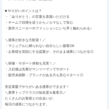
■ やりがいポイントは？

・「ありがとう」の言葉を直接いただける

・チームで目標を追うからノルマなしで安心

・新作スニーカーやファッションにいち早く触れられる♪

＼接客が好きな方歓迎！／

・マニュアルに縛られない自分らしい接客OK

・お客様を笑顔にする提案が、そのまま成果につながる◎

＼研修・サポート体制も充実！／

・入社後は先輩がマンツーマンでサポート

・販売未経験・ブランクがある方も安心スタート◎

安定基盤でやりがいある接客ができます！

＼業界トップクラスの知名度＆集客力／

たくさんのお客様との出会いが、

毎日の成長につながります。
