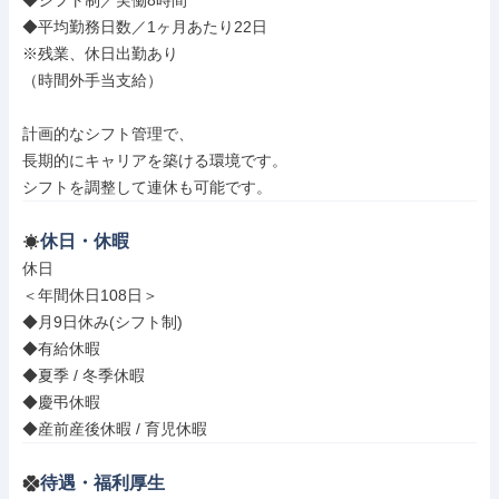
◆シフト制／実働8時間

◆平均勤務日数／1ヶ月あたり22日

※残業、休日出勤あり

（時間外手当支給）

計画的なシフト管理で、

長期的にキャリアを築ける環境です。

シフトを調整して連休も可能です。
休日・休暇
休日

＜年間休日108日＞

◆月9日休み(シフト制)

◆有給休暇

◆夏季 / 冬季休暇

◆慶弔休暇

◆産前産後休暇 / 育児休暇
待遇・福利厚生