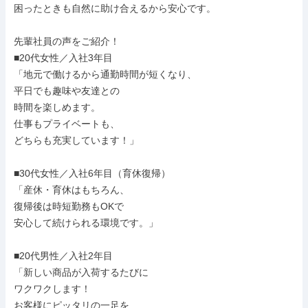
困ったときも自然に助け合えるから安心です。

先輩社員の声をご紹介！

■20代女性／入社3年目

「地元で働けるから通勤時間が短くなり、

平日でも趣味や友達との

時間を楽しめます。

仕事もプライベートも、

どちらも充実しています！」

■30代女性／入社6年目（育休復帰）

「産休・育休はもちろん、

復帰後は時短勤務もOKで

安心して続けられる環境です。」

■20代男性／入社2年目

「新しい商品が入荷するたびに

ワクワクします！

お客様にピッタリの一足を
