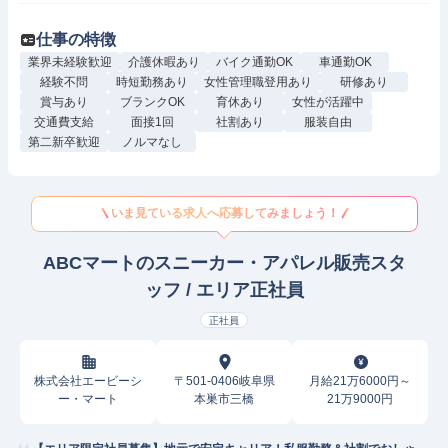
仕事の特徴
業界未経験歓迎
介護休暇あり
バイク通勤OK
車通勤OK
経験不問
時短勤務あり
女性管理職登用あり
研修あり
賞与あり
ブランクOK
育休あり
女性が活躍中
交通費支給
面接1回
社割あり
服装自由
第二新卒歓迎
ノルマなし
いま見ている求人へ応募してみましょう！
ABCマートのスニーカー・アパレル販売スタ
ッフ / エリア正社員
正社員
株式会社エービーシ
〒501-0406岐阜県
月給21万6000円～
ー・マート
本巣市三橋
21万9000円