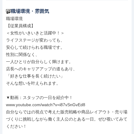
職場環境・雰囲気
職場環境

【従業員構成】

＜女性がいきいきと活躍中！＞

ライフステージが変わっても、

安心して続けられる職場です。

性別に関係なく、

一人ひとりが自分らしく輝けます。

店長へのキャリアアップの道もあり、

「好きな仕事を長く続けたい」

そんな想いを叶えられます。

▼動画：スタッフの一日を紹介中！

www.youtube.com/watch?v=i87vSnGvEd8

自分ならではの視点で考えた販売戦略や商品レイアウト・売り場
づくりに挑戦しながら働く主人公のとある一日。ぜひ覗いてみて
ください！
