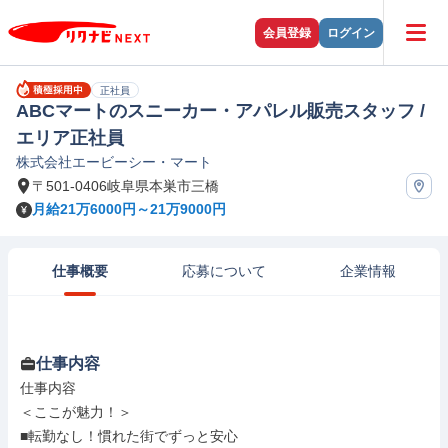
会員登録
ログイン
正社員
ABCマートのスニーカー・アパレル販売スタッフ /
エリア正社員
株式会社エービーシー・マート
〒501-0406岐阜県本巣市三橋
月給21万6000円～21万9000円
仕事概要
応募について
企業情報
仕事内容
仕事内容

＜ここが魅力！＞

■転勤なし！慣れた街でずっと安心
